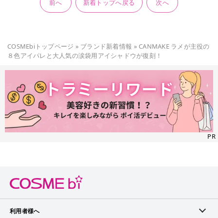
前へ
新着トップへ戻る
次へ
COSMEbiトップページ
»
ブランド新着情報
»
CANMAKE ラメが主役の
８色アイパレと大人気の涙袋用アイシャドウが復刻！
PR
利用者様へ