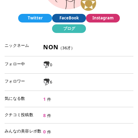
Twitter
FaceBook
Instagram
ブログ
ニックネーム
NON
（
36
才）
フォロー中
0
フォロワー
6
気になる数
1
件
クチコミ投稿数
8
件
みんなの美容レポ数
0
件