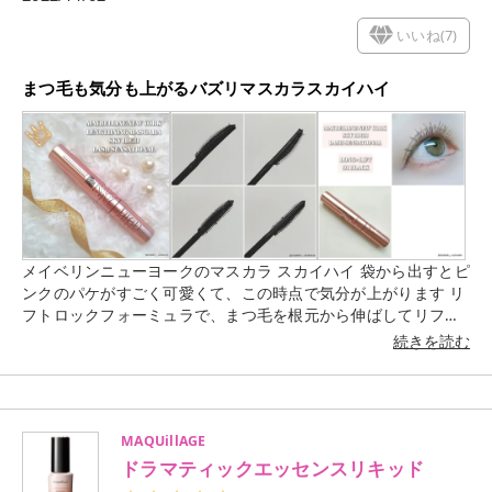
いいね(
7
)
まつ毛も気分も上がるバズリマスカラスカイハイ
メイベリンニューヨークのマスカラ スカイハイ 袋から出すとピ
ンクのパケがすごく可愛くて、この時点で気分が上がります リ
フトロックフォーミュラで、まつ毛を根元から伸ばしてリフト
&ロックして上向きまつ毛をキープしてくれます スカイリフト
続きを読む
ブラシ（アーチ状に並んだ5列のコームが際まつ毛の1本1本ま
でキャッチしてくれて、根元からキレイにロングで上向きまつ
毛にしてくれます まつ毛のキワにブラシをあてて左右に動かし
ながら、そのまま上に向かってブラシをスーッと上げて塗布す
MAQUillAGE
ると綺麗にまつ毛が伸びて塗布することができます 根元にしっ
ドラマティックエッセンスリキッド
かり塗布することで上向きまつ毛を綺麗にキープしてくれます
マスクの湿気にも強いと思います ポイントメイクリムーバー必