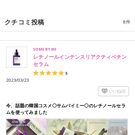
クチコミ投稿
8
件
SOME BY MI
レチノールインテンスリアクティベチン
セラム
5
2023/03/23
いいね(
2
)
今、話題の韓国コスメ⚪サムバイミー⚪のレチノールセラ
ムを使ってみました