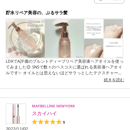
目は夜のスキンケアに少量使用 ✔特に敏感肌の方は1日おきに
使用 ✔化粧水、クリームで十分に保湿後に使用 ✔肌に適応して
貯水リペア美容の、ぷるサラ髪
くれば使用回数、使用量を少しずつ増やして使用する ✔使用方
法を必ず守って使用する ❥❥❥❥❥❥❥❥❥❥❥❥❥❥
@somebymi.official_jp ❥❥❥❥❥❥❥❥❥❥❥❥❥❥ #サムバイミ
ー #レチノール #レチノールアイクリーム #スキンケア #シワ
#シミ #ハリ #ニキビ跡 #弾力 #ぷるん肌 #つるん肌 #スキンケ
アレビュー #提供品 #スキンケア好き #コスメ好き #韓国コス
メ好き
LDKでA評価のプルントディープリペア美容液ヘアオイルを使っ
てみました😊 SNSで数々のベスコスに選ばれる美容液ヘアオイ
ルです✨ オイルとは思えないほどサラっとしたテクスチャー
で、とても使い心地がよく髪になじませやすかったです 96%以
続きを読む
上美容液成分なので熱、ヘアカラー、紫外線からのダメージか
ら保護してくれます 洗髪後にディープリペア美容液ヘアオイル
を髪になじませて乾かすと毛先までサラサラの仕上がりで指通
りがよく、翌朝のヘアセットがとてもラクでキレイにまとまり
MAYBELLINE NEWYORK
ます🙆 カラーダメージ、くせ毛の私の髪もすごく扱いやすくな
スカイハイ
りました🙌 ホワイトリリー&ムスクの香りが清潔感があって、
とてもいい匂いです✨ パケも可愛くて、これはリピ決定です🤍
5
2022/11/02