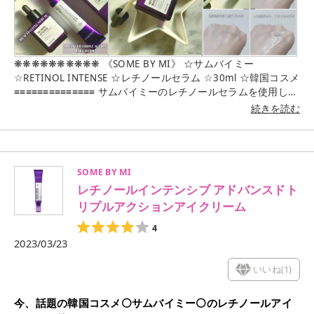
❋❋❋❋❋❋❋❋❋❋ 《SOME BY MI》 ☆サムバイミー
☆RETINOL INTENSE ☆レチノールセラム ☆30ml ☆韓国コスメ
≡≡≡≡≡≡≡≡≡≡≡≡≡≡ サムバイミーのレチノールセラムを使用して
みました😊 （レチノール） 肌のターンオーバーを促し肌のゴ
続きを読む
ワつき、肌のきめケア、小ジワをなめらかに整え肌のターンオ
ーバーが促進されることで肌のくすみや色むらをケア✨ 加齢に
より薄くなりがちな肌をみずみずしくふっくらと整えて肌にハ
リ、弾力を与え導いてくれます🙆 （使用感想） ⚪セラムは、と
SOME BY MI
ろみのあるテクスチャーで水分感があるので塗った後は、うる
レチノールインテンシブ アドバンスドト
おいを感じることができました⭕ 少量でも伸びがよく高い保湿
力で乾燥肌の私にはとても使用感がよかったです これから肌が
リプルアクションアイクリーム
どんなふうに変化するのか期待を込めて使用します ⚪使用して
4
から日が浅く毎日使用していないので（パッチテストでピリっ
2023/03/23
としたので）肌への変化はまだ感じられませんが少しずつ肌と
相談しながら使用していきたいと思います （レチノール使用方
いいね(
1
)
法） ✔1〜2週間目は夜のスキンケアに少量使用 ✔特に敏感肌の
方は1日おきに使用 ✔化粧水、クリームで十分に保湿後に使用
✔肌に適応してくれば使用回数、使用量を少しずつ増やして使
今、話題の韓国コスメ⚪サムバイミー⚪のレチノールアイ