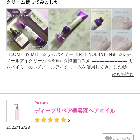
用する ✔使用方法を必ず守って使用する
クリーム使ってみました
❥❥❥❥❥❥❥❥❥❥❥❥❥❥ @somebymi.official_jp
❥❥❥❥❥❥❥❥❥❥❥❥❥❥ #サムバイミー #レチノール #レチ
ノールセラム #スキンケア #シワ #シミ #ハリ #ニキビ跡 #弾
力 #ぷるん肌 #つるん肌 #スキンケアレビュー #スキンケア好
き #コスメ好き #韓国コスメ好き
《SOME BY MI》 ☆サムバイミー ☆RETINOL INTENSE ☆レチ
ノールアイクリーム ☆30ml ☆韓国コスメ ≡≡≡≡≡≡≡≡≡≡≡≡≡≡ サ
ムバイミーのレチノールアイクリームを使用してみました😊
（レチノール） 肌のターンオーバーを促し肌のゴワつき、肌の
続きを読む
きめケア、小ジワをなめらかに整え肌のターンオーバーが促進
されることで肌のくすみや色むらをケア✨ 加齢により薄くなり
がちな肌をみずみずしくふっくらと整えて肌にハリ、弾力を与
え導いてくれます🙆 （使用感想） ⚪アイクリームは、やわらか
Purunt.
くなめらかなテクスチャーで塗りやすかったです⭕ さっぱりと
ディープリペア美容液ヘアオイル
した使用感で保湿力はそれほど高くなかったのでベタつく感じ
もなく使いやすいと思いました ⚪使用してから日が浅く毎日使
5
用していないので（パッチテストでピリっとしたので）肌への
2022/12/28
変化はまだ感じられませんが少しずつ肌と相談しながら使用し
ていきたいと思います🙆 （レチノール使用方法） ✔1〜2週間
いいね(
3
)