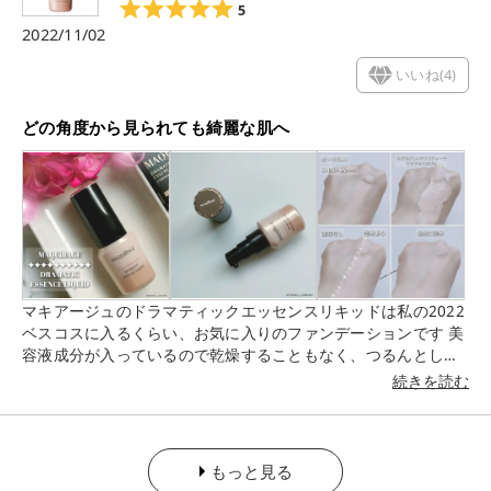
5
須です ●毛髪補修成分配合 ●ウォータープルーフ ●長時間キー
2022/11/02
プ ●無香料
いいね(
4
)
どの角度から見られても綺麗な肌へ
マキアージュのドラマティックエッセンスリキッドは私の2022
ベスコスに入るくらい、お気に入りのファンデーションです 美
容液成分が入っているので乾燥することもなく、つるんとした
ツヤのある肌に仕上げてくれます！ フルカバレッジですが軽い
続きを読む
塗り心地で綺麗な状態を保ってくれます。 どの角度から見ても
綺麗な肌に見え 美肌が持続してくれます 肌トラブル（シミ、く
すみ、毛穴など）が気になる方は、その部分に少しだけ重ね塗
りするのがいいと思います SPF50+•PA++++なのでオールシーズ
もっと見る
ン使用できるのも嬉しいです これから乾燥がひどくなる季節で