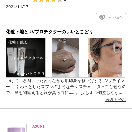
4
2024/11/17
いいね(
0
)
化粧下地とUVプロテクターのいいとこどり
つけている間、いたわりながら肌印象を格上げするUVプライマ
ー。 ふわっとしたスフレのようなテクスチャ。 真っ白な色なの
で、量を間違えると顔が真っ白に……。 少しずつ調整しながら
塗ることをおすすめします。 顔だけではなく、首やデコルテに
続きを読む
も使えますよ。 カバー力はほとんどないので、別で補った方が
良さそうですね。 暑い季節に使ってみたいアイテム。
ASUNE