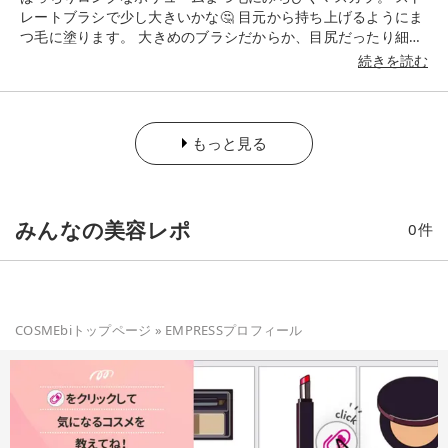
レートブラシで少し大きいかな🤔 目元から持ち上げるようにま
つ毛に塗ります。 大きめのブラシだからか、目尻だったり細か
い部分は扱いにくいかも💦 繊維たっぷりでまつ毛がロングに見
続きを読む
えるのは嬉しかったです👍 また、軽めの使用感でナチュラルな
仕上がりなのも良かったです👍 私はブラックを使用しました
が、ブラウンもありますよ。
もっと見る
みんなの美容レポ
0
件
COSMEbiトップページ
»
EMPRESS
プロフィール