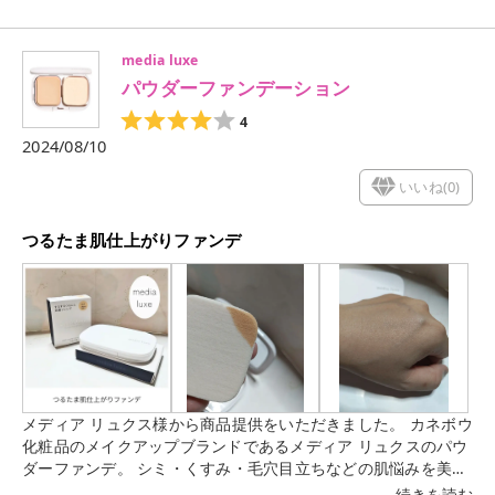
んだか重く見えそうだしなぁ…と思っていたので良かったです
☺️ ブリーチもしていない、パッケージにあるような明るい髪で
media luxe
もないから鮮烈な発色はできないけど、黒髪でも楽しめるカラ
パウダーファンデーション
ーかも!?と感じました✨✨✨
4
2024/08/10
いいね(
0
)
つるたま肌仕上がりファンデ
メディア リュクス様から商品提供をいただきました。 カネボウ
化粧品のメイクアップブランドであるメディア リュクスのパウ
ダーファンデ。 シミ・くすみ・毛穴目立ちなどの肌悩みを美し
くカバーしながら、つるたま肌仕上がりを叶えてくれるそう。