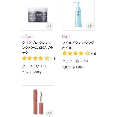
softymo
FANCL
クリアプロ クレンジ
マイルドクレンジング
ングバーム CICAブラ
オイル
ック
4.6
4.5
クチコミ数（
26
)
クチコミ数（
11
)
1,870円/120ml
2,420円/90g
1,760円/115ml（レ
フィル）
1,078円/60ml
550円/10包