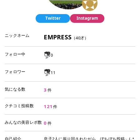
Twitter
Instagram
ニックネーム
EMPRESS
（
40
才）
フォロー中
0
フォロワー
11
気になる数
3
件
クチコミ投稿数
121
件
みんなの美容レポ数
0
件
自己紹介
息子2人に振り回されながら、ぼちぼち投稿╮(. ❛