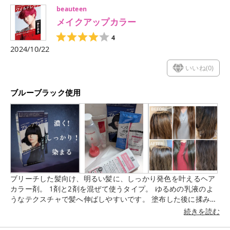
beauteen
メイクアップカラー
4
2024/10/22
いいね(
0
)
ブルーブラック使用
ブリーチした髪向け、明るい髪に、しっかり発色を叶えるヘア
カラー剤。 1剤と2剤を混ぜて使うタイプ。 ゆるめの乳液のよ
うなテクスチャで髪へ伸ばしやすいです。 塗布した後に揉み込
むと泡状になるのが面白い😁 もこもこになるかと思ったけど、
続きを読む
シュワッとするような泡…これが正しいのかがわからない😂 全
体的に暗めにしたかった私にはぴったりなカラーで、黒だとな