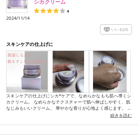
シカクリーム
4
2024/11/14
いいね(
0
)
スキンケアの仕上げに
スキンケアの仕上げにシカ*ケアで、なめらかなもち肌へ導くシ
カクリーム。 なめらかなテクスチャーで肌へ伸ばしやすく、肌
なじみもいいクリーム。 華やかな香りが心地よく感じます。 ベ
タつきはなく、しっとりしつつも軽い使用感がいい。 朝に使っ
続きを読む
てもメイクに移りやすいですよ。 これからの季節はもちろん、
オールシーズン使いやすいクリームだと思います。 *マデカッ
ソシド(整肌成分)