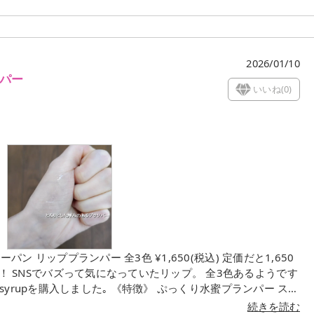
2026/01/10
ンパー
いいね(
0
)
うです
 《特徴》 ぷっくり水蜜プランパー スー
続きを読む