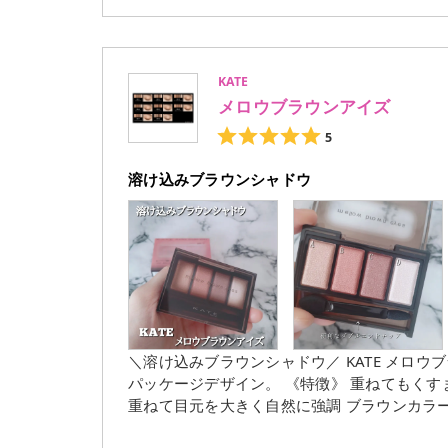
く､みずみずしい使い心地をキープします｡ パッドたった1枚で角質除去して滑らか肌 保湿も可能なデュアル
コットンパッド ○円形エンボス面:角質､汚れを拭き取り ○ソフト面:肌をキメを整える ピンセット付きなので1
枚ずつ取り出せて衛生的◎ 120ml美容液たっぷりヒ
KATE
厚みがあってちょうどいい大きさでサラッとし
メロウブラウンアイズ
わふわで柔らかくて肌触りいい｡ 朝晩の洗顔後に使用しましたが1枚で十分なくらいやさしく拭き取るだけで
角質ケアができて洗顔では落としきれない汚れも！ 水分多めなパッドでひんやり気持ち良くて毎
5
くなるくらいやさしい使い心地でうるおいの
でメイクノリ抜群｡ 両面マルチパッドで集中ケアパックやピーリングにも◎ 気になる方は是非チェックしてみ
溶け込みブラウンシャドウ
てください｡ #PR #onedaysyou #ワンデイズユー #ダクトパッド #トナーパッド #韓国コスメ #スキンケア
#Qoo10
＼溶け込みブラウンシャドウ／ KATE メロウブラウンアイズ 全12色 ¥1,320(税込) 黒を基調としたシンプルな
パッケージデザイン。 《特徴》 重ねてもくすまず 肌に溶け込むように馴染む 透けブラウンと繊細パールを
重ねて目元を大きく自然に強調 ブラウンカラーが3色､煌めきをプラスするパールカラーが1色。 透け発色な
ので重ねてもくすまず､ 肌に溶け込むような次世代「とけ艶ブ