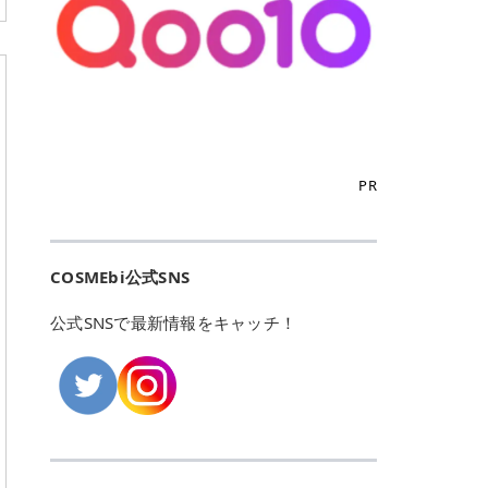
こからは、東京で人気のフレイアク
カリしたくありませんよね。エミナ
ント おすすめパーソナルカラー 02
> あんずのほのかに甘い香りがしま
るカーミングケアパッド」 ツボクサ
OFFクーポンなどを使って、SNSで
リニック・レジーナクリニック・エ
ルクリニックなら、最短1ヶ月ペー
モモ イエベ春・ブルベ夏 03 ワイン
すが > 強くないのでいつでも使える
エキス（保湿成分）配合で、肌荒れ
バズっている美容液やパック、限定
ミナルクリニック・リゼクリニック
スで通えるため、最短6ヶ月の全身
ベリー ブルベ冬 05 フィグピューレ
印象です > > 1本持っていると髪だ
や赤みが気になる肌をやさしく整え
の豪華キットをどこよりもお得にゲ
の4院について、おすすめのポイン
脱毛プランを選ぶことができます！
ブルベ夏・イエベ春 06 ラズベリー
けではなくボディやネイルケアにも
る低刺激設計のトナーパッドです。
ットできます✨ 豊富でリアルな口コ
トを詳しくご紹介します！ フレイア
（※予約状況や脱毛効果の個人差に
ケーキ ブルベ夏・ブルベ冬 07 フル
使えるのも◎ > > 引用元:コスメビ
アイテム詳細を見るQoo10での購入
ミや、ブランド公式ショップの出店
クリニック：選べるプランと女子に
よっては、6ヵ月で完了しない場合
ーツオレ イエベ春 40th ストロベリ
アイテム詳細を見るAmazonでのご
はこちら 4. SKINFOOD キャロット
も充実しているため、新作チェック
優しい手厚いサポート♡ ※満足度9
もあります）。 さらに、連続照射が
ーボンボン ブルベ夏 アイテム詳細
購入はこちら 2026年上半期 総合3
カロテン カーミングウォーターパッ
からリピート買いまで、美容マニア
6% 集計機関・アンケート内容：社
できる医療脱毛器を使っているた
を見るQoo10でのご購入はこちら
位 MAJOLICA MAJORCA（マジョリ
ド 「ゆらぎがちな肌をやさしく整え
の「欲しい」がすべて詰まったお買
内・施術済みフレイア顧客向けのア
め、全身の施術でも1回約60分で終
迷ったらこのカラーがおすすめ！ ナ
カ マジョルカ）「シャドーカスタマ
る植物由来カーミングケア」 βカロ
い物天国です。 Qoo10はこちら @C
ンケート 対象期間：2024/12/11～2
わります。 全国60院以上＆21時ま
PR
チュラルメイクなら「02 モモ」 自
イズ」 👑「シャドーカスタマイズ」
テンを含むにんじん由来成分で、乾
OSME アットコスメ（@cosme）
025/5/15 アンケート数:12606 フレ
で営業！ お仕事や学校の帰りにサク
然な血色感を演出できる万能カラ
の特徴 まばゆく発色フォルム整形シ
燥や外的刺激で不安定になりやすい
は、日本の美容マニアなら誰もが一
イアクリニックは、都内に新宿や渋
ッと寄りたい！という方にもエミナ
ー。 オフィスメイクなら「40th ス
ャドウ✨ 吸いこまれそうな奥行きの
肌をやさしく整えます。軽やかな使
度はお世話になる日本最大級の化粧
谷、銀座など7院があり、どこも駅
ルは強い味方。北海道から沖縄まで
トロベリーボンボン」 上品で落ち着
ある目もとをかなえる、フォルム整
用感も特長です。 アイテム詳細を見
品クチコミサイトです✨ 一番の魅力
から近くてアクセス抜群。平日は夜
全国に60院以上を展開しており、ど
いた印象に仕上がります。 毎日使い
形パウダーシャドウ。ひと塗りでま
るQoo10での購入はこちら 5. ANU
は、2,000万件を超える圧倒的なボ
COSMEbi公式SNS
21時まで開いているので、お仕事や
こも駅チカの好立地なんです。しか
やすい万能カラーなら「05 フィグ
ばゆく発色し、光の効果で目もとが
A 8ヒアルロン酸カテキンカーミン
リュームのリアルなクチコミ検索機
学校帰りにも通いやすいクリニック
も夜21時まで開いているので、忙し
ピューレ」 シーンを選ばず使える人
立体的に生まれ変わります。 実際に
グパッド 「うるおいを与えながら肌
能にあります。 自分の年齢や肌質
です。 ♡クイックプラン 時間をか
い毎日でも無理なく予定に組み込め
公式SNSで最新情報をキャッチ！
気カラーです。 韓国メイク・透明感
使用した方のクチコミ > 5 > 鮮やか
のキメを整えるバランスケアパッ
（乾燥肌・敏感肌など）、あるいは
けてしっかり脱毛。割引制度や保証
ます（※店舗によって診察時間は異
重視なら「06 ラズベリーケーキ」
発色✨ 吸い込まれそうな奥行きのあ
ド」 カテキン*1配合の極薄パッド
「毛穴」「美白」といった肌の悩み
サービスは充実！ 全身＋VIO 52,80
なります）。 そして嬉しいのが、施
青みピンクが透明感を引き立てま
る目もとを作れるアイシャドウ♡ >
で、肌にうるおいを与えながらキメ
に合わせてクチコミを絞り込めるた
0円(税込) 5回コース 所要時間が60
術室がカーテン仕切りではなくドア
す。 イエベ春なら「07 フルーツオ
パウダータイプなのに粉っぽさがな
を整え、すこやかな肌状態へ導くデ
め、自分に本当に合うコスメを失敗
分で完了 全身＋VIO＋顔 94,600円
付きの完全個室になっていること！
レ」 やわらかく可愛らしい印象に仕
くぴたっと密着♡発色が良くて煌め
イリーケアアイテムです。 *1 チャ
せずに見つけられる美容の羅針盤と
(税込) 5回コース 36箇所の脱毛が可
女性専用のプライベート空間なの
上がります。 よくある質問💡 色持
くパールが美しい✨ > 単色でも綺麗
カテキン（整肌成分） アイテム詳細
して絶大な信頼を得ています。 さら
能 ♡安心プラン １回、５回コー
で、周りの目を気にせずリラックス
ちはいい？ むちぷるティントはティ
にグラデーションを作れて簡単に立
を見るQoo10での購入はこちら 6.
に、年に数回発表される「ベストコ
ス、８回コースがあり、コース終了
して施術を受けられます。 痛みに配
ント処方のため、塗布後は色が定着
体感を出せます✨ > > カラーの名前
MEDIHEAL PDRNリフティングパッ
スメアワード（ベスコス）」は、日
後の追加照射の料金も設定していま
慮した医療脱毛器の導入と肌トラブ
しやすく、飲み物を飲んだあとでも
がまた可愛い💕 > PK321 ひとひら
ド 「ハリ感を意識したケアで肌をな
本の美容トレンドを大きく左右する