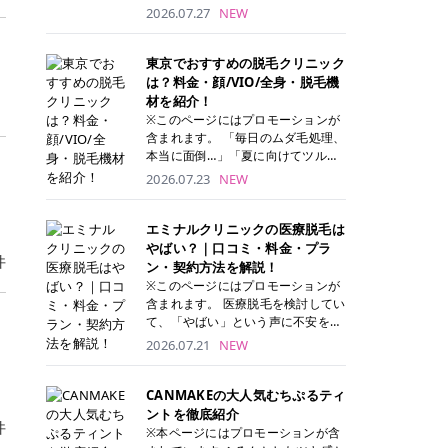
ナーパッド」は、化粧水や美容液を
2026.07.27
NEW
たっぷり含ませた丸型のコットンパ
ッド状のスキンケアアイテムです。
トナーパッドは洗顔後に肌をやさし
東京でおすすめの脱毛クリニック
く拭き取ることで、古い角質や余分
は？料金・顔/VIO/全身・脱毛機
な皮脂汚れをオフしながら、うるお
材を紹介！
いを与えられるのが特徴✨ さらに、
※このページにはプロモーションが
気になる部分には数分のせて部分用
含まれます。 「毎日のムダ毛処理、
パックとしても使用できるため、1
本当に面倒…」「夏に向けてツルツ
枚で「拭き取り」と「保湿ケア」の
ル肌になりたい！」 そう思って東京
2026.07.23
NEW
両方を叶えられます。 韓国コスメブ
で医療脱毛を探し始めても、クリニ
ランドを中心に人気を集めていまし
ックがたくさんありすぎてどこを選
たが、現在では日本でも定番のスキ
べばいいの？と迷ってしまいますよ
エミナルクリニックの医療脱毛は
ンケアアイテムとして幅広い世代に
ね。 この記事では、医療脱毛の基本
やばい？｜口コミ・料金・プラ
件
愛用されています。 トナーパッドの
から、東京で特に通いやすいフレイ
ン・契約方法を解説！
特徴 トナーパッドと拭き取り化粧水
アクリニック・レジーナクリニッ
※このページにはプロモーションが
の違い 「トナーパッド」と「拭き取
ク・エミナルクリニック・リゼクリ
含まれます。 医療脱毛を検討してい
り化粧水」はどちらも洗顔後に使用
ニックの4院について、分かりやす
て、「やばい」という声に不安を抱
するスキンケアアイテムですが、使
く解説します。 自分にぴったりのク
える方も多いのではないでしょう
2026.07.21
NEW
い方や特徴に違いがあります。 トナ
リニックを見つけて、面倒な自己処
か。 この記事では、エミナルクリニ
ーパッドは、化粧水があらかじめパ
理から卒業しちゃいましょう♪ クリ
ックの全身脱毛プランの詳しい料金
ッドに含まれているため、コットン
ニック 全身＋VIO 全身＋VIO＋顔 特
体系をはじめ、学生や友人同士でお
CANMAKEの大人気むちぷるティ
を用意する手間がなく、忙しい朝で
徴 脱毛器 詳細 フレイアクリニック
得になる割引キャンペーン、無料カ
ントを徹底紹介
もサッと使えるのが魅力です。 ま
件
52,800円(税込)/5回 94,600円(税
ウンセリングから施術までの具体的
※本ページにはプロモーションが含
た、保湿成分を豊富に配合した商品
込)/5回 肌への負担に配慮しなが
なステップを分かりやすく解説しま