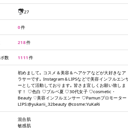
27
0
件
数
218
件
レポ数
1111
件
初めまして｡ コスメ＆美容＆ヘアケアなどが大好きなア
ラサーです｡ Instagram＆LIPSなどで美容インフルエン
ーとして活動しております｡ 皆さま宜しくお願い致しま
す！ ♡色白 ♡ブルベ夏 ♡30代女子 ♡cosmetic・
Beauty ♡美容インフルエンサー ♡Pamunプロモーター
LIPS:@yukarii_32beauty @cosme:YuKaRi
混合肌
敏感肌