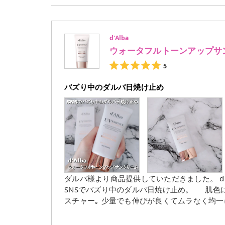
d'Alba
ウォータフルトーンアップサ
5
バズり中のダルバ日焼け止め
ダルバ様より商品提供していただきました。 d'Alba ウォータフルトーンアップサンクリーム ¥2,680(税込)
SNSでバズり中のダルバ日焼け止め。 肌色
スチャー｡ 少量でも伸びが良くてムラなく均一に肌馴染みがいい｡ 白浮きせずうるおいのあるしっとりとした
使用感で程よいカバー力で血色感のある水光ツヤ肌な仕上がり これ1本で日焼け
ァンデ代わりにもなってSPF 50+ PA++++でし