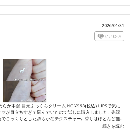
わいい。 ブラ
目元にのせるとピタッと密着してヨレにくい印象｡ A.B.C.
なのに肌馴染みが良くて重たくならない。 ほわっと血色
2026/01/31
ラウンだから使いやすかっ
いいね(
0
)
マが目立ちすぎて悩んでいたので試しに購入しました｡ 先端
続きを読む