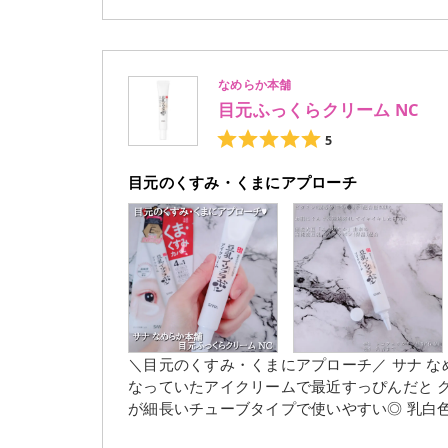
やすそう◎ 今回のカラーはBR-7 ソフトピンクブラウン A.ライトブラウンカラー B.ミディアムブラウンカラ
ー C.ディープブラウンカラー D.クリアパールカラー ふんわり柔らかい粉質で繊細パール感がか
シでとるとパレットに若干の粉飛びはありますが､ 
は透け感と柔らかさのあるブラウンカラーで 高発色
なめらか本舗
感のあるピンクブラウンでかわいい♡ D.は寒色系のパール入りで透明感が出るカラー。 順番通りにメイクす
目元ふっくらクリーム NC
るだけで立体感が出て派手すぎない 大人かわいい仕上がり。 甘すぎないピンクブ
たです｡ Dクリアパールカラーを涙袋などに使うと目元を大きく 自然に強調できて良かったです｡ 気になる方
5
は是非チェックしてみてください。 #モニター
目元のくすみ・くまにアプローチ
＼目元のくすみ・くまにアプローチ／ サナ なめらか本舗 目元ふっくらクリーム NC ¥968(税込) LIPSで気に
なっていたアイクリームで最近すっぴんだと ク
が細長いチューブタイプで使いやすい◎ 乳白色でこっくりとした滑らかなテクスチャー｡ 香りはほとんど無香
料に近くて使いやすい｡ 少量でも伸びがいいのでコスパがいい◎ ベタつかずうるおいのあるしっとりとした使