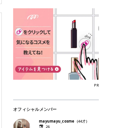
込)/5回 144,800円(税込)/5回 毛質に
Qoo10でのご購入はこちら CANMA
に触れた瞬間、ぷるんとしたジェリ
どに数分のせることで、集中保湿ケ
にぴったり。 Qoo10も、オリヤン
いでしょうか。 ズバリ、効果を実感
合わせて脱毛機を選択可能！有効期
KE むちぷるティント全色一覧 モモ
ーグロスが広がり、ふっくらボリュ
アとしても活用できます。 トナーパ
も、＠cosmeも、いつものコスメ購
するまでの期間や必要な施術回数が
限も5年と長くマイペースに通いや
｜血色感じるヌーディーピンク 桃の
ーム感のある仕上がりに✨ まるでリ
ッドの選び方 トナーパッドは、配合
入を“ちょっとお得”に変えられるの
大きな違いとして挙げられます！ 医
すい ラシャ メディオスターNeXT P
ような血色感を演出するヌーディー
フティングしたような、新しいリッ
成分やパッドの素材によって特徴が
が、トラミーリワードです✨ 今回
療脱毛は、医療機関（クリニックや
RO ジェントルYAGプロ 公式サイト
ピンク。 黄みと青みのバランスが良
プティンググロス💄 実際に使用した
異なります。 自分の肌悩みや理想の
は、トラミーリワードの特徴や活用
皮膚科など）だけで扱える高出力の
> ※医療脱毛は自由診療です。治療
く、自然になじむコーラル系カラー
方のクチコミ > 5 > プルプル > 唇に
仕上がりに合わせて選ぶことで、毎
方法、美容好きさんにおすすめな理
レーザーを使って、発毛組織にアプ
には赤み、痒み、火傷、毛嚢炎、一
です。 自然な血色感をプラスしてく
塗るPDRNグロス > > AMUSE ジェ
日のスキンケアに取り入れやすくな
由を詳しくご紹介します！ トラミー
ローチする施術といわれています。
時的な硬毛化などのリスクが伴いま
れるので、ナチュラルメイクとの相
ルフィットグロス > > ぷっくりツヤ
ります。 肌悩みに合わせて選ぶ パ
リワードとは？ 「トラミーリワー
そのため、少ない回数で永久脱毛
す。 目次▼ 1. エミナルクリニック
性抜群。 可愛らしく、多幸感のある
ツヤだけどベタっとした感じはなく
ッドの素材で選ぶ トナーパッドの使
ド」は、東証グロース上場企業であ
（※）を目指すことができます。
の魅力とは？選ばれる3つの特徴 ・
印象に仕上がります。 ワインベリー
て使いやすいですね。プランピング
い方 洗顔後すぐの清潔な肌に使用し
る株式会社アイズが運営する、安
（※永久脱毛とは一生毛が1本も生
最短6か月からの脱毛プランが選べ
｜気品をまとうローズレッド 深みの
効果で少しスーッとします。ここは
ます。 STEP1 エンボス面（凹凸
心・安全なポイントサイト機能で
えてこないという意味ではなく、ア
る！ ・全国60院以上＆21時まで営
ある青みレッド。 大人っぽく華やか
好き嫌いがあるかもしれませんが慣
面）で顔全体をやさしく拭き取りま
す。 トラミーリワードは、トラミー
メリカの基準に基づき「長期間にわ
業！ ・痛みに配慮した医療脱毛器の
な印象を与えるベリーカラーです。
れますね。 > > 分かりにくいけど、
す。 特に小鼻・あご・額など皮脂や
会員向けのポイントサービスです。
たって毛量が明らかに減少している
導入と肌トラブル対応 2. エミナル
ひと塗りで顔全体が華やかになり、
チップは片面がツルツル、片面がモ
古い角質が気になる部分は丁寧にな
対象ショップやサービスを利用する
状態が維持されること」を指しま
クリニックの口コミ・評判 3. エミ
リップを主役にしたメイクが完成。
ケモケになってます。 > > 桜グロス
じませましょう。 STEP2 パッドを
ことでポイントを獲得でき、貯まっ
す。） 一方のエステ脱毛は、出力が
ナルクリニックの全身脱毛料金プラ
クールで上品な雰囲気を演出できま
【日本限定色】：上品なピンクベー
裏返し、フラット面で顔全体をやさ
たポイントはAmazonギフト券やド
優しい機器を使うため痛みが少ない
ン ・全身脱毛の基本コースと料金
す。 フィグピューレ｜色っぽさと上
ジュ > > すももパールグロス【日本
PR
しく押さえながら化粧水をなじませ
ットマネーなどに交換できます。 普
のがメリットですが、毛根を破壊す
・追加費用がかからないシステム ・
品さを叶える赤みローズ 赤みとくす
限定色】：微細なラメがきらめく血
ます。 STEP3 その後は美容液・乳
段のネットショッピングを活用しな
ることはできないので一時的な減毛
支払い方法｜決済方法と医療ローン
みをほどよく含んだローズカラー。
色がよく見えるピンク。 > > どちら
液・クリームなど、普段どおりのス
がらポイントを貯められるため、ポ
にとどまります。結果的に、何度も
の活用も！ 4. エミナルクリニック
ニュートラルな発色で、肌色を選び
も上品で使いやすい色ですね。すも
キンケアを行います。 乾燥が気にな
イ活初心者でも始めやすいのが魅力
通う必要が出てくることが多くなり
の熱破壊式の脱毛機 5. エミナルク
にくい万能カラーです。 派手すぎず
もパールグロスの方がラメが入って
る部分には2〜5分程度のせて部分用
です✨ トラミーリワードの特徴 普
ます。 なお、医療脱毛は保険がきか
リニックのお得な割引・キャンペー
オフィシャルメンバー
落ち着いた印象に仕上がり、オン・
いるので華やかそうに見えるけど、
パックとして使用するのもおすすめ
段よく使っているコスメ通販サイト
ない自由診療なので、クリニックに
ン制度 ・学生プラン｜学生証の提示
オフ問わず使いやすいカラー。 きれ
付けてみると落ち着いた色ですね。
です。 おすすめトナーパッド7選 こ
を、トラミーリワード経由にするだ
よって料金設定が自由に決められて
で割引 ・ペア限定プラン｜家族や友
いめメイクにもカジュアルメイクに
> > スキンケア成分が配合されてい
mayumayu_cosme
(
44
才)
こからは、保湿ケアや肌荒れケア、
けでポイントが貯まるのが大きな魅
います。だからこそ、しっかり比較
人と一緒にスタートできる ・他社か
もマッチします。 ラズベリーケーキ
て保湿もしっかりしてくれます。最
26
毛穴ケアなど目的別におすすめのト
力です✨ 例えば、、、 ・メガ割の
して選ぶことが大切なのです。 医療