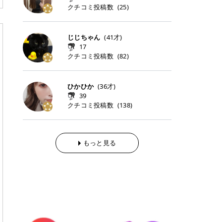
らの「のりかえ」や「お友だち紹
｜甘く可愛いモーヴピンク 鮮やかな
近、乾燥していた唇がプルンと見え
クチコミ投稿数
ナーパッドをご紹介します。 毎日使
タイミングで利用することが多いQ
(
25
)
脱毛の「熱破壊式」と「蓄熱式」と
介」も！ 6. 予約から脱毛施術まで
青みを感じるラズベリーピンク。 フ
てうれちい！ > > 引用元:コスメビ
いやすいトナーパッドから、スペシ
oo10 ・口コミを見ながら購入する
は？ 医療脱毛のレーザー機器には、
のステップ ・無料カウンセリングの
ェミニンな雰囲気を演出できる可愛
アイテム詳細を見るQoo10でのご購
ャルケアにぴったりなトナーパッド
＠cosme ・韓国コスメをチェック
大きく分けて「熱破壊式」と「蓄熱
予約方法 ・カウンセリング当日の持
らしいカラーです。 透明感を引き立
入はこちら 2026年上半期 総合2位
まで厳選しました。 1. MEDICUBE
する際によく見るOLIVE YOUNG GL
式」の2種類があり、それぞれ得意
じじちゃん
(
41
才)
ち物 ・医師の問診とプラン提案 ・
てながら、甘さのある印象に。 韓国
柳屋（ヤナギヤ）「柳屋 あんず
PDRNピンクコラーゲンゲルトナー
OBAL など、すでに使い慣れている
な毛質が違います。 * 熱破壊式 高
施術当日の流れと次回予約の取り方
17
メイクやピンクメイクとも相性抜群
油」 👑「柳屋 あんず油」の特徴 1
パッド 「うるおいとハリ感をサポー
サイトが対象になっている場合も多
出力のレーザーをバチッ！と当て
7. 店舗一覧と美容医療メニュー ・
クチコミ投稿数
(
82
)
です。 フルーツオレ｜ピュア感あふ
00％植物由来の「柳屋 あんず油」
トし、なめらかな肌へ導く高密着ゲ
く、お買い物の内容や流れを変える
て、毛根の発毛組織に向けてレーザ
全国60院以上！エミナルクリニック
れるミルキーコーラル 白みを含んだ
フワッと香りさらっとまとまり、ツ
ルパッド」 PDRNやコラーゲン成分
必要はありません。 「どうせ買う予
ーを照射します。ワキやVIOのよう
の店舗一覧 ・脱毛だけじゃない！美
ミルキーなコーラルカラー。 やさし
ヤのある美しい髪に導きます。 ヘア
を配合し、乾燥やハリ不足が気にな
定だったコスメ」をトラミーリワー
な、太くて濃い毛にも使用が可能で
容医療メニュー 8. まとめ ｜エミナ
くふんわり発色し、粘膜リップのよ
だけでなく、ボディケア・ネイルケ
ひかひか
(
36
才)
る肌をしっとり整えるゲルタイプの
ドを経由するだけで、ポイントも一
す！その分、輪ゴムで弾かれたよう
ルクリニックの魅力とは？選ばれる
うな仕上がりになります。 柔らかく
アなど幅広く保湿ケア。 実際に使用
39
トナーパッド。密着力が高く、スキ
緒に受け取れる、そんな手軽さがあ
な強い痛みを感じやすい傾向があり
3つの特徴 ※1 開業2019年3月20日
可愛らしい印象になり、毎日使いた
した方のクチコミ > 5 > 1本あると
クチコミ投稿数
ンケアの土台ケアとして取り入れや
ります✨ またトラミーリワードに
(
138
)
ます。 * 蓄熱式 低出力のレーザー
～2026年6月30日時点(医療脱毛、
くなるナチュラルカラー。 スクール
便利なオイル😊 > 柳屋 あんず油 >
すいアイテムです。 アイテム詳細を
は、以下のような特徴があります！
を連続で当てて、毛の成長をコント
ハイフ、ダーマペン、美容点滴、医
メイクやオフィスメイクにもおすす
> ──────────── > > 100%植
見るQoo10での購入はこちら 2. BIO
・1ポイント＝1円でわかりやすい
ロールする部分（バルジ領域）にじ
療ダイエットなど) 「早く綺麗にな
めです。 40TH ストロベリーボンボ
物由来のオイル > > 白髪染めで傷ん
DANCE コラーゲンゲルトナーパッ
・選べるe-GIFT・Amazonギフト
わじわ熱を伝える方式です。急激な
りたいけど、痛いのはイヤだし、通
ン｜上品なピンクベージュ 黄みを抑
でいてパサついているので > オイル
ド 「うるおいを与えながら肌をやわ
券・ドットマネーなどに交換できる
熱さを感じにくく、痛みや肌への負
もっと見る
う時間もない…」医療脱毛にそんな
えたクリーミーなピンクベージュ。
は必需品です > > 少しとろみがある
らかく整える保湿ケアパッド」 ゲル
・トラミー会員なら無料で利用でき
担を抑えやすいのが嬉しいポイン
ハードルを感じていませんか？エミ
ほんのり青みを感じる絶妙なカラー
ものの、さらっと軽めのオイル > >
素材ならではの高密着設計で、肌に
る ・ポイ活初心者でも始めやすい
ト。顔や背中などの産毛や細い毛に
ナルクリニックは、そんな私たちの
で、自然な血色感を演出します。 肌
ベタつかなくて髪につけるとサラサ
うるおいを与えながらやさしく整え
編集部が厳選！トラミーリワードお
向いています。 最近は、この両方を
ワガママを叶えてくれるクリニック
になじみながらも、唇をふんわり明
ラでツヤが出ます✨ > > ドライヤー
る保湿特化型トナーパッド。乾燥し
すすめ3選 QOO10 Qoo10（キュー
使い分けられる優秀な脱毛機を導入
なんです！多くの女性から選ばれて
るく見せてくれるカラー。 オフィス
前とドライヤー後に使っていますが
やすい肌をふっくらとした印象に導
テン）は、話題の韓国コスメや最新
しているクリニックも増えているの
いる3つの魅力をご紹介します。 最
メイクやナチュラルメイクにもぴっ
> 髪がペタッとならなくて気に入っ
きます。 アイテム詳細を見るQoo1
のトレンドスキンケアがいち早く、
で、自分の毛質に合わせてお任せで
短6か月からの脱毛プランが選べ
たりです。 アイテム詳細を見るQoo
てます😊 > > ワンタッチキャップな
0での購入はこちら 3. SKIN1004 セ
驚きの価格で手に入る大人気の通販
きることが多いですよ。 ｜東京でお
る！ 「せっかく脱毛を始めたのに、
10でのご購入はこちら イエベ・ブ
ので開けやすく > 1滴ずつ出るので
ンテラ クイックカーミングパッド
サイトです！ 特に年4回開催される
すすめの医療脱毛クリニック4選 こ
次の予約が数ヶ月先…」なんてガッ
ルベ別おすすめカラー むちぷるティ
量を調節しやすく使いやすいです >
「ゆらぎやすい肌をすこやかに整え
ビッグセール「メガ割」では、20%