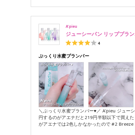
用感｡ 朝晩使用していますがメイク前に使用するとファンデや コンシーラーの密着度が高くなり目元がパッ
と明るくなった感じがします。 1週間程使用して目元の浮腫みや乾燥が気にならなくなり ふっくらとした気
がします｡ 目元のクマに効果あるかは微妙でしたがコツコツ毎日続けていくことが大事ですね｡ これからも毎
日使用していきたいと思います｡
A’pieu
ジューシーパン リッププラ
4
ぷっくり水蜜プランパー
＼ぷっくり水蜜プランパー♥／ A'pieu ジューシーパン リッププランパー 全3色 ¥1,650(税込) 定価だと1,650
円するのがアエナだと219円半額以下で買えた！ SNSでバズって気になっていたリップ。 全3色あるよ
がアエナでは2色しかなかったので #2 Breeze syrupを購入しました｡
ッと心地よい刺激が続く涼やかな塗り心地 うるおいとツヤに満ちたちゅるんと唇に 美容液成分*1配合 縦ジワ