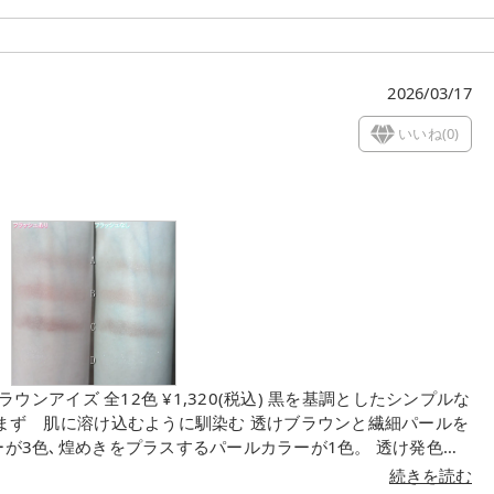
タヒタ！爽やかなハーブの香りがします｡ 1枚のパッドが
2026/03/17
た美容液たっぷり！ 円エンボス面／ソフト面になっていてふ
いいね(
0
)
日使用した
あるさっぱりした使用感なので朝の洗顔代わりとしてもぴったり
ラウンシャドウ」 ダブルエンドチップで使い
続きを読む