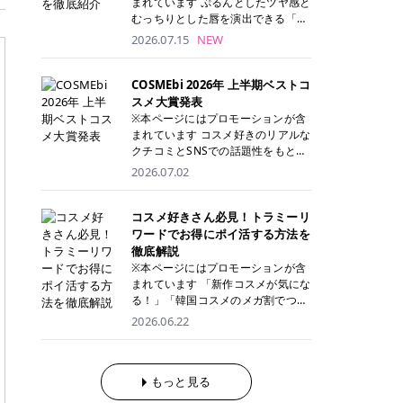
まれています ぷるんとしたツヤ感と
が多く、拭き取り後にそのまま部分
ら、コストパフォーマンスも重視し
す。 これから手軽に全身医療脱毛を
むっちりとした唇を演出できる「C
用パックとして使えるトナーパッド
たい方に！ メディオスターモノリス
始めたいと考えている方は、ぜひ最
ANMAKE（キャンメイク）むちぷる
2026.07.15
NEW
も増えています。 一方、拭き取り化
メディオスターNeXT PRO 公式サイ
後までチェックして、ご自身にぴっ
ティント」。 ティントならではの色
粧水は液体タイプのため、コットン
ト> レジーナクリニック 52,800円
たりのクリニック選びの参考にして
持ちに加え、プランパー効果※と保
に含ませて使用します。 使用量を調
(税込)/5回 99,000円(税込)/5回 ジェ
ください！ クリニック 全身＋VIO
湿ケアも叶えられることから、SNS
COSMEbi 2026年 上半期ベストコ
整しやすく、お気に入りの化粧水を
ントルシリーズを選べるため、脱毛
全身＋VIO＋顔 特徴 脱毛器 詳細 フ
でも話題の人気リップです。 「自分
スメ大賞発表
使いたい方やコストを抑えて続けた
機にこだわりたい方におすすめ！ ジ
レイアクリニック 52,800円(税込)/5
にはどのカラーが似合う？」「イエ
※本ページにはプロモーションが含
い方にもおすすめです。 トナーパッ
ェントルマックスプロ ジェントルマ
回 94,600円(税込)/5回 肌への負担
ベ・ブルベ別のおすすめは？」と気
まれています コスメ好きのリアルな
ドのメリット トナーパッドは、角質
ックスプロプラス ジェントルレーズ
に配慮しながら、コストパフォーマ
になっている方も多いのではないで
クチコミとSNSでの話題性をもとに
ケア・保湿ケア・部分用パックまで
プロ ソプラノチタニウム 公式サイ
ンスも重視したい方に！ メディオス
しょうか。 今回は6色のスウォッチ
選出された、COSMEbi 2026年上半
1枚で行える便利なスキンケアアイ
2026.07.02
ト> エミナルクリニック 49,500円
ターモノリス メディオスターNeXT
とともにご紹介！それぞれの色味や
期のベストコスメが決定！ 話題性・
テムです。 ここでは、トナーパッド
(税込)/6回 93,500円(税込)/6回 エミ
PRO 公式サイト> レジーナクリニッ
おすすめのパーソナルカラー、どん
使用感・仕上がりすべてを兼ね備え
を取り入れるメリットをご紹介しま
ナルクリニックの始めやすい料金設
ク 52,800円(税込)/5回 99,000円(税
なメイクに合うのかまで詳しく解説
た名品たちを、カテゴリ別にご紹介
コスメ好きさん必見！トラミーリ
す。 古い角質や皮脂汚れをやさしく
定！月々払いも安くて通いやすい ク
込)/5回 ジェントルシリーズを選べ
します✨ ※メイクアップ効果による
します。 本記事では、2025年11月
ワードでお得にポイ活する方法を
オフ トナーパッドを使用すること
リスタルプロ 公式サイト> リゼクリ
るため、脱毛機にこだわりたい方に
CANMAKE むちぷるティントとは？
～2026年4月までの半年間におい
徹底解説
で、洗顔だけでは落としきれない古
ニック 109,800円(税込)/5回 144,80
おすすめ！ ジェントルマックスプロ
CANMAKE むちぷるティントは、テ
て、COSMEbi内でのクチコミとSN
い角質や余分な皮脂汚れをやさしく
※本ページにはプロモーションが含
0円(税込)/5回 毛質に合わせて脱毛
ジェントルマックスプロプラス ジェ
ィント・プランパー・保湿ケアを1
Sでの話題性を元に選出されたコス
拭き取り、なめらかな肌へ整えま
まれています 「新作コスメが気にな
機を選択可能！有効期限も5年と長
ントルレーズプロ ソプラノチタニウ
本で叶えるリップです。 するすると
メやスキンケアなどの化粧品を「総
す。 保湿ケアまで1枚でできる 保湿
る！」「韓国コスメのメガ割でつい
くマイペースに通いやすい ラシャ
ム 公式サイト> エミナルクリニック
塗れるなめらかなテクスチャーで、
合」「デパコス」「プチプラ」「韓
成分を配合したトナーパッドなら、
買いすぎてしまう……」 そんな美容
メディオスターNeXT PRO ジェント
2026.06.22
49,500円(税込)/6回 93,500円(税
縦ジワをカバーしながら、むっちり
国コスメ」に分けて1位～3位までを
肌へうるおいを与えながらスキンケ
好きさんにおすすめなのが「トラミ
ルYAGプロ 公式サイト> ｜そもそも
込)/6回 エミナルクリニックの始め
としたツヤのある唇を演出します。
ランキング形式で発表！ 2026年上
アできるため、忙しい朝や夜の時短
ーリワード」です！ 普段のお買い物
医療脱毛って？エステ脱毛と何が違
やすい料金設定！月々払いも安くて
さらに、美容保湿成分を配合してい
半期 総合大賞 AMUSE（アミュー
ケアにもぴったりです。 部分パック
を少し工夫するだけでポイントを貯
うの？ 脱毛を考えたときに、まず悩
通いやすい クリスタルプロ 公式サ
るため、乾燥しにくくデイリー使い
ズ）「 ジェルフィットグロス」 👑
としても使える 多くのトナーパッド
められるため、コスメやスキンケア
もっと見る
むのが「医療脱毛とエステ脱毛、ど
イト> リゼクリニック 109,800円(税
にもぴったり！ アイテム詳細を見る
「ジェルフィットグロス」の特徴 唇
は、乾燥が気になる頬や額、小鼻な
にかかる費用を少しでも抑えたい方
っちがいいの？」ということではな