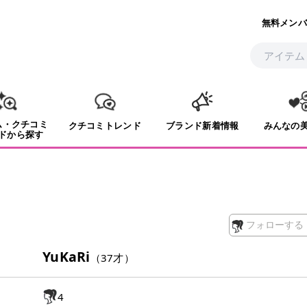
無料メンバ
ム・クチコミ
クチコミトレンド
ブランド新着情報
みんなの
ドから探す
フォローする
YuKaRi
（
37
才）
4