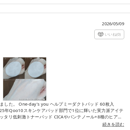
2026/05/09
いいね(
0
)
ダクトパッド 60枚入
り､これ1枚で低刺激角質ケア・ 毛穴管理・保湿・鎮静・トーニ
続きを読む