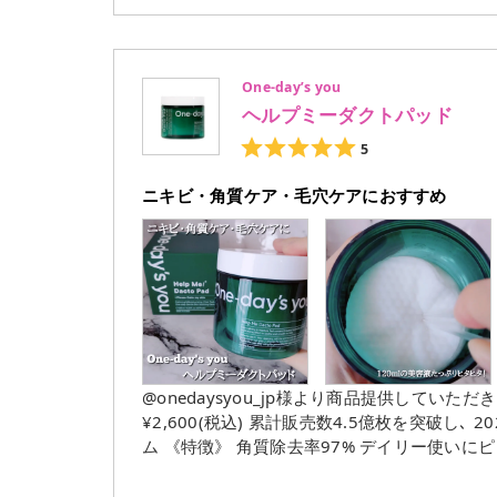
派にはとっても嬉しい限りでした｡
One-day’s you
ヘルプミーダクトパッド
5
ニキビ・角質ケア・毛穴ケアにおすすめ
@onedaysyou_jp様より商品提供していただきました。 One-day's you ヘルプミー
¥2,600(税込) 累計販売数4.5億枚を突破し､ 2025年Qoo10スキンケアパッド部門で1位に輝いた実力派アイテ
ム 《特徴》 角質除去率97% デイリー使いにピッタリ低刺激トナーパッド CICAやパンテノール+8種のヒアル
ロン酸といった 美容成分を贅沢に配合してお
ングの5つのケアを同時に叶えます! たっぷりのエッセンスが凝縮されているため 最後の一枚まで乾くことな