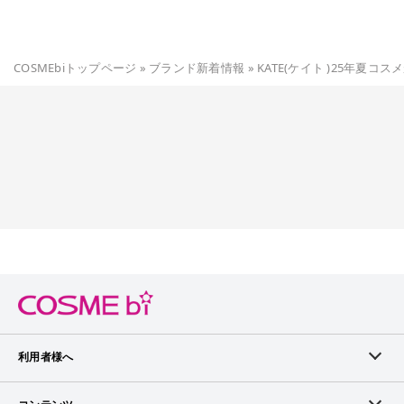
COSMEbiトップページ
»
ブランド新着情報
»
KATE(ケイト )25年夏コ
利用者様へ
メンバーログイン