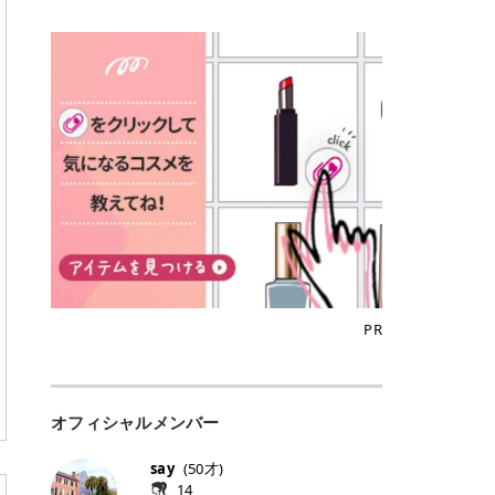
込)/5回 144,800円(税込)/5回 毛質に
Qoo10でのご購入はこちら CANMA
に触れた瞬間、ぷるんとしたジェリ
どに数分のせることで、集中保湿ケ
にぴったり。 Qoo10も、オリヤン
いでしょうか。 ズバリ、効果を実感
合わせて脱毛機を選択可能！有効期
KE むちぷるティント全色一覧 モモ
ーグロスが広がり、ふっくらボリュ
アとしても活用できます。 トナーパ
も、＠cosmeも、いつものコスメ購
するまでの期間や必要な施術回数が
限も5年と長くマイペースに通いや
｜血色感じるヌーディーピンク 桃の
ーム感のある仕上がりに✨ まるでリ
ッドの選び方 トナーパッドは、配合
入を“ちょっとお得”に変えられるの
大きな違いとして挙げられます！ 医
すい ラシャ メディオスターNeXT P
ような血色感を演出するヌーディー
フティングしたような、新しいリッ
成分やパッドの素材によって特徴が
が、トラミーリワードです✨ 今回
療脱毛は、医療機関（クリニックや
RO ジェントルYAGプロ 公式サイト
ピンク。 黄みと青みのバランスが良
プティンググロス💄 実際に使用した
異なります。 自分の肌悩みや理想の
は、トラミーリワードの特徴や活用
皮膚科など）だけで扱える高出力の
> ※医療脱毛は自由診療です。治療
く、自然になじむコーラル系カラー
方のクチコミ > 5 > プルプル > 唇に
仕上がりに合わせて選ぶことで、毎
方法、美容好きさんにおすすめな理
レーザーを使って、発毛組織にアプ
には赤み、痒み、火傷、毛嚢炎、一
です。 自然な血色感をプラスしてく
塗るPDRNグロス > > AMUSE ジェ
日のスキンケアに取り入れやすくな
由を詳しくご紹介します！ トラミー
ローチする施術といわれています。
時的な硬毛化などのリスクが伴いま
れるので、ナチュラルメイクとの相
ルフィットグロス > > ぷっくりツヤ
ります。 肌悩みに合わせて選ぶ パ
リワードとは？ 「トラミーリワー
そのため、少ない回数で永久脱毛
す。 目次▼ 1. エミナルクリニック
性抜群。 可愛らしく、多幸感のある
ツヤだけどベタっとした感じはなく
ッドの素材で選ぶ トナーパッドの使
ド」は、東証グロース上場企業であ
（※）を目指すことができます。
の魅力とは？選ばれる3つの特徴 ・
印象に仕上がります。 ワインベリー
て使いやすいですね。プランピング
い方 洗顔後すぐの清潔な肌に使用し
る株式会社アイズが運営する、安
（※永久脱毛とは一生毛が1本も生
最短6か月からの脱毛プランが選べ
｜気品をまとうローズレッド 深みの
効果で少しスーッとします。ここは
ます。 STEP1 エンボス面（凹凸
心・安全なポイントサイト機能で
えてこないという意味ではなく、ア
る！ ・全国60院以上＆21時まで営
ある青みレッド。 大人っぽく華やか
好き嫌いがあるかもしれませんが慣
面）で顔全体をやさしく拭き取りま
す。 トラミーリワードは、トラミー
メリカの基準に基づき「長期間にわ
業！ ・痛みに配慮した医療脱毛器の
な印象を与えるベリーカラーです。
れますね。 > > 分かりにくいけど、
す。 特に小鼻・あご・額など皮脂や
会員向けのポイントサービスです。
たって毛量が明らかに減少している
導入と肌トラブル対応 2. エミナル
ひと塗りで顔全体が華やかになり、
チップは片面がツルツル、片面がモ
古い角質が気になる部分は丁寧にな
対象ショップやサービスを利用する
状態が維持されること」を指しま
クリニックの口コミ・評判 3. エミ
リップを主役にしたメイクが完成。
ケモケになってます。 > > 桜グロス
じませましょう。 STEP2 パッドを
ことでポイントを獲得でき、貯まっ
す。） 一方のエステ脱毛は、出力が
ナルクリニックの全身脱毛料金プラ
クールで上品な雰囲気を演出できま
【日本限定色】：上品なピンクベー
裏返し、フラット面で顔全体をやさ
たポイントはAmazonギフト券やド
優しい機器を使うため痛みが少ない
ン ・全身脱毛の基本コースと料金
す。 フィグピューレ｜色っぽさと上
ジュ > > すももパールグロス【日本
PR
しく押さえながら化粧水をなじませ
ットマネーなどに交換できます。 普
のがメリットですが、毛根を破壊す
・追加費用がかからないシステム ・
品さを叶える赤みローズ 赤みとくす
限定色】：微細なラメがきらめく血
ます。 STEP3 その後は美容液・乳
段のネットショッピングを活用しな
ることはできないので一時的な減毛
支払い方法｜決済方法と医療ローン
みをほどよく含んだローズカラー。
色がよく見えるピンク。 > > どちら
液・クリームなど、普段どおりのス
がらポイントを貯められるため、ポ
にとどまります。結果的に、何度も
の活用も！ 4. エミナルクリニック
ニュートラルな発色で、肌色を選び
も上品で使いやすい色ですね。すも
キンケアを行います。 乾燥が気にな
イ活初心者でも始めやすいのが魅力
通う必要が出てくることが多くなり
の熱破壊式の脱毛機 5. エミナルク
にくい万能カラーです。 派手すぎず
もパールグロスの方がラメが入って
る部分には2〜5分程度のせて部分用
です✨ トラミーリワードの特徴 普
ます。 なお、医療脱毛は保険がきか
リニックのお得な割引・キャンペー
オフィシャルメンバー
落ち着いた印象に仕上がり、オン・
いるので華やかそうに見えるけど、
パックとして使用するのもおすすめ
段よく使っているコスメ通販サイト
ない自由診療なので、クリニックに
ン制度 ・学生プラン｜学生証の提示
オフ問わず使いやすいカラー。 きれ
付けてみると落ち着いた色ですね。
です。 おすすめトナーパッド7選 こ
を、トラミーリワード経由にするだ
よって料金設定が自由に決められて
で割引 ・ペア限定プラン｜家族や友
いめメイクにもカジュアルメイクに
> > スキンケア成分が配合されてい
say
(
50
才)
こからは、保湿ケアや肌荒れケア、
けでポイントが貯まるのが大きな魅
います。だからこそ、しっかり比較
人と一緒にスタートできる ・他社か
もマッチします。 ラズベリーケーキ
て保湿もしっかりしてくれます。最
14
毛穴ケアなど目的別におすすめのト
力です✨ 例えば、、、 ・メガ割の
して選ぶことが大切なのです。 医療