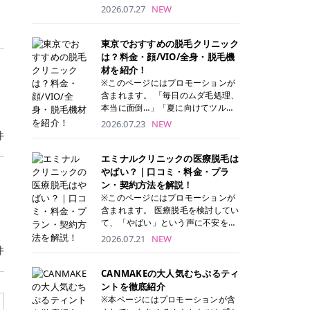
ナーパッド」は、化粧水や美容液を
2026.07.27
NEW
たっぷり含ませた丸型のコットンパ
ッド状のスキンケアアイテムです。
トナーパッドは洗顔後に肌をやさし
東京でおすすめの脱毛クリニック
く拭き取ることで、古い角質や余分
は？料金・顔/VIO/全身・脱毛機
な皮脂汚れをオフしながら、うるお
材を紹介！
いを与えられるのが特徴✨ さらに、
※このページにはプロモーションが
気になる部分には数分のせて部分用
含まれます。 「毎日のムダ毛処理、
パックとしても使用できるため、1
本当に面倒…」「夏に向けてツルツ
枚で「拭き取り」と「保湿ケア」の
ル肌になりたい！」 そう思って東京
2026.07.23
NEW
両方を叶えられます。 韓国コスメブ
で医療脱毛を探し始めても、クリニ
件
ランドを中心に人気を集めていまし
ックがたくさんありすぎてどこを選
たが、現在では日本でも定番のスキ
べばいいの？と迷ってしまいますよ
エミナルクリニックの医療脱毛は
ンケアアイテムとして幅広い世代に
ね。 この記事では、医療脱毛の基本
やばい？｜口コミ・料金・プラ
愛用されています。 トナーパッドの
から、東京で特に通いやすいフレイ
ン・契約方法を解説！
特徴 トナーパッドと拭き取り化粧水
アクリニック・レジーナクリニッ
※このページにはプロモーションが
の違い 「トナーパッド」と「拭き取
ク・エミナルクリニック・リゼクリ
含まれます。 医療脱毛を検討してい
り化粧水」はどちらも洗顔後に使用
ニックの4院について、分かりやす
て、「やばい」という声に不安を抱
するスキンケアアイテムですが、使
く解説します。 自分にぴったりのク
える方も多いのではないでしょう
2026.07.21
NEW
い方や特徴に違いがあります。 トナ
リニックを見つけて、面倒な自己処
か。 この記事では、エミナルクリニ
件
ーパッドは、化粧水があらかじめパ
理から卒業しちゃいましょう♪ クリ
ックの全身脱毛プランの詳しい料金
ッドに含まれているため、コットン
ニック 全身＋VIO 全身＋VIO＋顔 特
体系をはじめ、学生や友人同士でお
CANMAKEの大人気むちぷるティ
を用意する手間がなく、忙しい朝で
徴 脱毛器 詳細 フレイアクリニック
得になる割引キャンペーン、無料カ
ントを徹底紹介
もサッと使えるのが魅力です。 ま
52,800円(税込)/5回 94,600円(税
ウンセリングから施術までの具体的
※本ページにはプロモーションが含
た、保湿成分を豊富に配合した商品
込)/5回 肌への負担に配慮しなが
なステップを分かりやすく解説しま