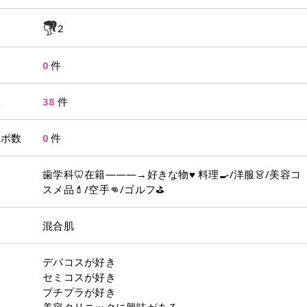
2
0
件
数
38
件
レポ数
0
件
歯学科🦷在籍———→好きな物♥ 料理🍳/洋服👗/美容コ
スメ品💄/空手👊/ゴルフ⛳⁡
混合肌
デパコスが好き
セミコスが好き
プチプラが好き