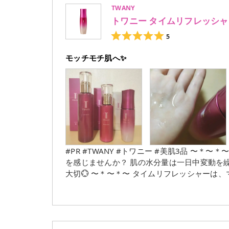
TWANY
＊〜
トワニー タイムリフレッシャ
5
モッチモチ肌へ✨
#PR #TWANY #トワニー #美肌3品 〜＊〜＊〜⁡ トワニー タイムリフレッシャー 〜＊〜＊〜⁡ 乾燥・かさつき
を感じませんか？ 肌の水分量は一日中変動を繰り返すため、朝と夜にうるおいを蓄え、十分に満たすことが
大切💮 〜＊〜＊〜⁡ タイムリフレッシャーは、マッサージ・パックも兼ねる誘導美容液。 肌にマッサージしな
がらなじませると、しばらくパックしていたかのよう
し、化粧水・乳液と共に3商品のライン使いが
う⛄️ 〜＊〜＊〜