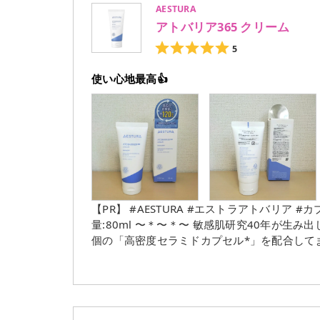
AESTURA
アトバリア365 クリーム
5
使い心地最高👍
【PR】 #AESTURA #エストラアトバリア #カプセル保湿クリーム 〜＊〜＊
量:80ml 〜＊〜＊〜⁡ 敏感肌研究40年が生み出したAESTURA独自のセラミド技術✨ 敏感肌に特化した約100万
個の「高密度セラミドカプセル*」を配合してます🥺 *セラミドNP、スフィンゴ脂質、ヒドロ
スパルミタミドMEA、コレステロール、ステ
湿成分） 〜＊〜＊〜⁡ たくさんのカプセルが入った柔らかいテクスチャーのクリームです🙌 肌に馴染ませる
と、体温ですぐに溶けてカプセルがなくなりま
ないので心地良く感じました🍀 無香料、無着色、パラベン無添加、皮膚科医の協力のもとテスト済み*³なの
も嬉しいポイント💮 *³全ての方に刺激、肌トラブル、アレルギーがおきないわけではありません。 〜＊〜