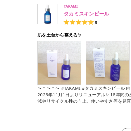
い💮 "肌磨きジェルクレンズ"という商品名にあるように、このクレンジングでお肌がキレイに保てたらいい
TAKAMI
なぁ🥺 〜＊〜＊〜
タカミスキンピール
5
肌を土台から整える✨
〜＊〜＊〜 #TAKAMI #タカミスキンピール 内容量：30mL(約30回分) 定価：￥5,280(税込) 〜＊〜＊〜
2023年11月1日よりリニューアル✨ 18
減やリサイクル性の向上、使いやすさ等を見直した容器の改良が
ということに着目し、お肌の土台である角質層全体を整
つき、毛穴、乾燥、毛穴の目立ち、エイジング
方にもオススメ🥺 (※乾燥くすみやハリ不足による肌印象) 〜＊〜＊〜 使い方は、洗顔
3分待って、いつものお手入れをします🎵 テクスチャーはジャバジャバなので、次の化粧水の浸透に影響が出