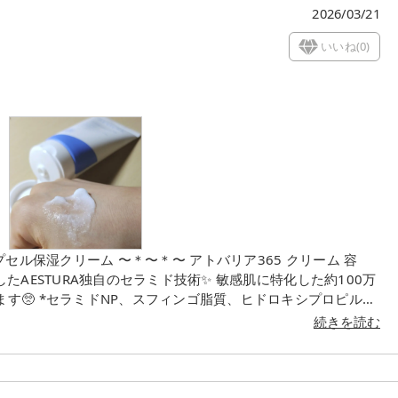
2026/03/21
いいね(
0
)
〜⁡ アトバリア365 クリーム 容
キシプロピルビ
アリン酸、アラキン酸、オレイン酸、パルミチン酸（すべて保
続きを読む
した！ クリームが肌に浮くことなく、よく馴染んでベタつか