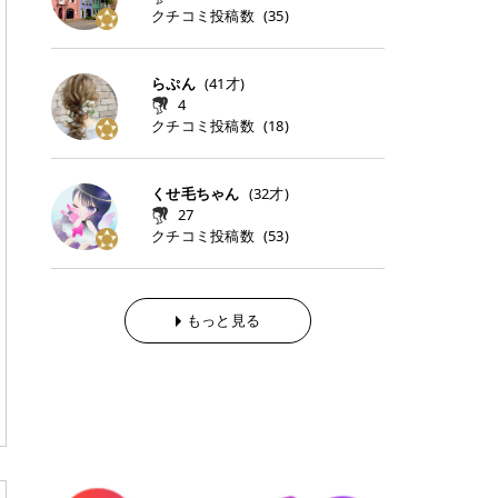
らの「のりかえ」や「お友だち紹
｜甘く可愛いモーヴピンク 鮮やかな
近、乾燥していた唇がプルンと見え
クチコミ投稿数
ナーパッドをご紹介します。 毎日使
タイミングで利用することが多いQ
(
35
)
脱毛の「熱破壊式」と「蓄熱式」と
介」も！ 6. 予約から脱毛施術まで
青みを感じるラズベリーピンク。 フ
てうれちい！ > > 引用元:コスメビ
いやすいトナーパッドから、スペシ
oo10 ・口コミを見ながら購入する
は？ 医療脱毛のレーザー機器には、
のステップ ・無料カウンセリングの
ェミニンな雰囲気を演出できる可愛
アイテム詳細を見るQoo10でのご購
ャルケアにぴったりなトナーパッド
＠cosme ・韓国コスメをチェック
大きく分けて「熱破壊式」と「蓄熱
予約方法 ・カウンセリング当日の持
らしいカラーです。 透明感を引き立
入はこちら 2026年上半期 総合2位
まで厳選しました。 1. MEDICUBE
する際によく見るOLIVE YOUNG GL
式」の2種類があり、それぞれ得意
らぷん
(
41
才)
ち物 ・医師の問診とプラン提案 ・
てながら、甘さのある印象に。 韓国
柳屋（ヤナギヤ）「柳屋 あんず
PDRNピンクコラーゲンゲルトナー
OBAL など、すでに使い慣れている
な毛質が違います。 * 熱破壊式 高
施術当日の流れと次回予約の取り方
4
メイクやピンクメイクとも相性抜群
油」 👑「柳屋 あんず油」の特徴 1
パッド 「うるおいとハリ感をサポー
サイトが対象になっている場合も多
出力のレーザーをバチッ！と当て
7. 店舗一覧と美容医療メニュー ・
クチコミ投稿数
(
18
)
です。 フルーツオレ｜ピュア感あふ
00％植物由来の「柳屋 あんず油」
トし、なめらかな肌へ導く高密着ゲ
く、お買い物の内容や流れを変える
て、毛根の発毛組織に向けてレーザ
全国60院以上！エミナルクリニック
れるミルキーコーラル 白みを含んだ
フワッと香りさらっとまとまり、ツ
ルパッド」 PDRNやコラーゲン成分
必要はありません。 「どうせ買う予
ーを照射します。ワキやVIOのよう
の店舗一覧 ・脱毛だけじゃない！美
ミルキーなコーラルカラー。 やさし
ヤのある美しい髪に導きます。 ヘア
を配合し、乾燥やハリ不足が気にな
定だったコスメ」をトラミーリワー
な、太くて濃い毛にも使用が可能で
容医療メニュー 8. まとめ ｜エミナ
くふんわり発色し、粘膜リップのよ
だけでなく、ボディケア・ネイルケ
くせ毛ちゃん
(
32
才)
る肌をしっとり整えるゲルタイプの
ドを経由するだけで、ポイントも一
す！その分、輪ゴムで弾かれたよう
ルクリニックの魅力とは？選ばれる
うな仕上がりになります。 柔らかく
アなど幅広く保湿ケア。 実際に使用
27
トナーパッド。密着力が高く、スキ
緒に受け取れる、そんな手軽さがあ
な強い痛みを感じやすい傾向があり
3つの特徴 ※1 開業2019年3月20日
可愛らしい印象になり、毎日使いた
した方のクチコミ > 5 > 1本あると
クチコミ投稿数
ンケアの土台ケアとして取り入れや
ります✨ またトラミーリワードに
(
53
)
ます。 * 蓄熱式 低出力のレーザー
～2026年6月30日時点(医療脱毛、
くなるナチュラルカラー。 スクール
便利なオイル😊 > 柳屋 あんず油 >
すいアイテムです。 アイテム詳細を
は、以下のような特徴があります！
を連続で当てて、毛の成長をコント
ハイフ、ダーマペン、美容点滴、医
メイクやオフィスメイクにもおすす
> ──────────── > > 100%植
見るQoo10での購入はこちら 2. BIO
・1ポイント＝1円でわかりやすい
ロールする部分（バルジ領域）にじ
療ダイエットなど) 「早く綺麗にな
めです。 40TH ストロベリーボンボ
物由来のオイル > > 白髪染めで傷ん
DANCE コラーゲンゲルトナーパッ
・選べるe-GIFT・Amazonギフト
わじわ熱を伝える方式です。急激な
りたいけど、痛いのはイヤだし、通
ン｜上品なピンクベージュ 黄みを抑
でいてパサついているので > オイル
ド 「うるおいを与えながら肌をやわ
券・ドットマネーなどに交換できる
熱さを感じにくく、痛みや肌への負
もっと見る
う時間もない…」医療脱毛にそんな
えたクリーミーなピンクベージュ。
は必需品です > > 少しとろみがある
らかく整える保湿ケアパッド」 ゲル
・トラミー会員なら無料で利用でき
担を抑えやすいのが嬉しいポイン
ハードルを感じていませんか？エミ
ほんのり青みを感じる絶妙なカラー
ものの、さらっと軽めのオイル > >
素材ならではの高密着設計で、肌に
る ・ポイ活初心者でも始めやすい
ト。顔や背中などの産毛や細い毛に
ナルクリニックは、そんな私たちの
で、自然な血色感を演出します。 肌
ベタつかなくて髪につけるとサラサ
うるおいを与えながらやさしく整え
編集部が厳選！トラミーリワードお
向いています。 最近は、この両方を
ワガママを叶えてくれるクリニック
になじみながらも、唇をふんわり明
ラでツヤが出ます✨ > > ドライヤー
る保湿特化型トナーパッド。乾燥し
すすめ3選 QOO10 Qoo10（キュー
使い分けられる優秀な脱毛機を導入
なんです！多くの女性から選ばれて
るく見せてくれるカラー。 オフィス
前とドライヤー後に使っていますが
やすい肌をふっくらとした印象に導
テン）は、話題の韓国コスメや最新
しているクリニックも増えているの
いる3つの魅力をご紹介します。 最
メイクやナチュラルメイクにもぴっ
> 髪がペタッとならなくて気に入っ
きます。 アイテム詳細を見るQoo1
のトレンドスキンケアがいち早く、
で、自分の毛質に合わせてお任せで
短6か月からの脱毛プランが選べ
たりです。 アイテム詳細を見るQoo
てます😊 > > ワンタッチキャップな
0での購入はこちら 3. SKIN1004 セ
驚きの価格で手に入る大人気の通販
きることが多いですよ。 ｜東京でお
る！ 「せっかく脱毛を始めたのに、
10でのご購入はこちら イエベ・ブ
ので開けやすく > 1滴ずつ出るので
ンテラ クイックカーミングパッド
サイトです！ 特に年4回開催される
すすめの医療脱毛クリニック4選 こ
次の予約が数ヶ月先…」なんてガッ
ルベ別おすすめカラー むちぷるティ
量を調節しやすく使いやすいです >
「ゆらぎやすい肌をすこやかに整え
ビッグセール「メガ割」では、20%