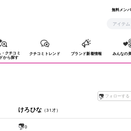
無料メンバ
ム・クチコミ
クチコミトレンド
ブランド新着情報
みんなの
ドから探す
フォローする
けろひな
（
31
才）
0