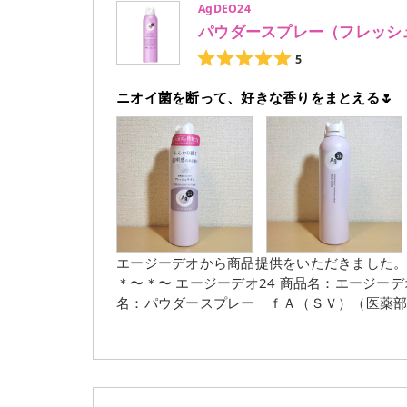
AgDEO24
パウダースプレー（フレッシ
5
ニオイ菌を断って、好きな香りをまとえる🌷
エージーデオから商品提供をいただきました。 #PR #エージーデオ #デオドラント #制汗剤 #ニオイケア 
＊〜＊〜 エージーデオ24 商品名：エージーデオ２４ デオドラントスプレー（フレッシュサボン）Ｌ 販売
名：パウダースプレー ｆＡ（ＳＶ）（医薬部外品） 内容量:142g 〜＊〜＊〜⁡ 防臭力（有
ピルメチルフェノールSP複合体の配合）はも
ドラントスプレーだそう🥺✨ *1 エージーデオ２４史上 〜＊〜＊〜 臭いは、脇だけじゃなくて、首もと、胸
もと、背中なども気になるから、全身にふりかけられるスプレ
透き通る清潔感が感じられる香りでお気に入り🎵 他に