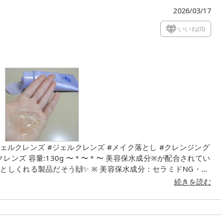
2026/03/17
いいね(
0
)
✨ ※ 美容保水成分：セラミドNG・ス
続きを読む
 オイルインのジェルなので、手の体温で溶けていき、顔に広げ
べっとした肌触りで、またカ
とっても気に入りました💕 ダブル洗顔不要なのがポイント高