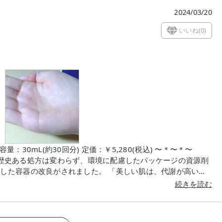
2024/03/20
いいね(
0
)
年間の歴史ある処方は変わらず、環境に配慮したパッケージの資源削
されました。 「美しい肌は、代謝が高い」
えることで、健やかな美しい肌へ✨ ざらつき、ごわ
続きを読む
サイン※などがお悩みの方へ！ また、健やかな肌を保ちたい
直後に使用！ そして、