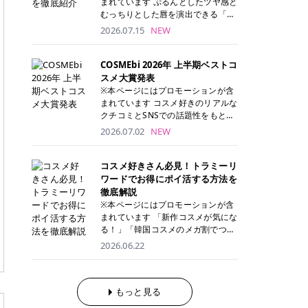
まれています ぷるんとしたツヤ感と
が多く、拭き取り後にそのまま部分
ら、コストパフォーマンスも重視し
す。 これから手軽に全身医療脱毛を
むっちりとした唇を演出できる「C
用パックとして使えるトナーパッド
たい方に！ メディオスターモノリス
始めたいと考えている方は、ぜひ最
ANMAKE（キャンメイク）むちぷる
2026.07.15
NEW
も増えています。 一方、拭き取り化
メディオスターNeXT PRO 公式サイ
後までチェックして、ご自身にぴっ
ティント」。 ティントならではの色
粧水は液体タイプのため、コットン
ト> レジーナクリニック 52,800円
たりのクリニック選びの参考にして
持ちに加え、プランパー効果※と保
に含ませて使用します。 使用量を調
(税込)/5回 99,000円(税込)/5回 ジェ
ください！ クリニック 全身＋VIO
湿ケアも叶えられることから、SNS
COSMEbi 2026年 上半期ベストコ
整しやすく、お気に入りの化粧水を
ントルシリーズを選べるため、脱毛
全身＋VIO＋顔 特徴 脱毛器 詳細 フ
でも話題の人気リップです。 「自分
スメ大賞発表
使いたい方やコストを抑えて続けた
機にこだわりたい方におすすめ！ ジ
レイアクリニック 52,800円(税込)/5
にはどのカラーが似合う？」「イエ
※本ページにはプロモーションが含
い方にもおすすめです。 トナーパッ
ェントルマックスプロ ジェントルマ
回 94,600円(税込)/5回 肌への負担
ベ・ブルベ別のおすすめは？」と気
まれています コスメ好きのリアルな
ドのメリット トナーパッドは、角質
ックスプロプラス ジェントルレーズ
に配慮しながら、コストパフォーマ
になっている方も多いのではないで
クチコミとSNSでの話題性をもとに
ケア・保湿ケア・部分用パックまで
プロ ソプラノチタニウム 公式サイ
ンスも重視したい方に！ メディオス
しょうか。 今回は6色のスウォッチ
選出された、COSMEbi 2026年上半
1枚で行える便利なスキンケアアイ
2026.07.02
NEW
ト> エミナルクリニック 49,500円
ターモノリス メディオスターNeXT
とともにご紹介！それぞれの色味や
期のベストコスメが決定！ 話題性・
テムです。 ここでは、トナーパッド
(税込)/6回 93,500円(税込)/6回 エミ
PRO 公式サイト> レジーナクリニッ
おすすめのパーソナルカラー、どん
使用感・仕上がりすべてを兼ね備え
を取り入れるメリットをご紹介しま
ナルクリニックの始めやすい料金設
ク 52,800円(税込)/5回 99,000円(税
なメイクに合うのかまで詳しく解説
た名品たちを、カテゴリ別にご紹介
コスメ好きさん必見！トラミーリ
す。 古い角質や皮脂汚れをやさしく
定！月々払いも安くて通いやすい ク
込)/5回 ジェントルシリーズを選べ
します✨ ※メイクアップ効果による
します。 本記事では、2025年11月
ワードでお得にポイ活する方法を
オフ トナーパッドを使用すること
リスタルプロ 公式サイト> リゼクリ
るため、脱毛機にこだわりたい方に
CANMAKE むちぷるティントとは？
～2026年4月までの半年間におい
徹底解説
で、洗顔だけでは落としきれない古
ニック 109,800円(税込)/5回 144,80
おすすめ！ ジェントルマックスプロ
CANMAKE むちぷるティントは、テ
て、COSMEbi内でのクチコミとSN
い角質や余分な皮脂汚れをやさしく
※本ページにはプロモーションが含
0円(税込)/5回 毛質に合わせて脱毛
ジェントルマックスプロプラス ジェ
ィント・プランパー・保湿ケアを1
Sでの話題性を元に選出されたコス
拭き取り、なめらかな肌へ整えま
まれています 「新作コスメが気にな
機を選択可能！有効期限も5年と長
ントルレーズプロ ソプラノチタニウ
本で叶えるリップです。 するすると
メやスキンケアなどの化粧品を「総
す。 保湿ケアまで1枚でできる 保湿
る！」「韓国コスメのメガ割でつい
くマイペースに通いやすい ラシャ
ム 公式サイト> エミナルクリニック
塗れるなめらかなテクスチャーで、
合」「デパコス」「プチプラ」「韓
成分を配合したトナーパッドなら、
買いすぎてしまう……」 そんな美容
メディオスターNeXT PRO ジェント
2026.06.22
49,500円(税込)/6回 93,500円(税
縦ジワをカバーしながら、むっちり
国コスメ」に分けて1位～3位までを
肌へうるおいを与えながらスキンケ
好きさんにおすすめなのが「トラミ
ルYAGプロ 公式サイト> ｜そもそも
込)/6回 エミナルクリニックの始め
としたツヤのある唇を演出します。
ランキング形式で発表！ 2026年上
アできるため、忙しい朝や夜の時短
ーリワード」です！ 普段のお買い物
医療脱毛って？エステ脱毛と何が違
やすい料金設定！月々払いも安くて
さらに、美容保湿成分を配合してい
半期 総合大賞 AMUSE（アミュー
ケアにもぴったりです。 部分パック
を少し工夫するだけでポイントを貯
うの？ 脱毛を考えたときに、まず悩
通いやすい クリスタルプロ 公式サ
るため、乾燥しにくくデイリー使い
ズ）「 ジェルフィットグロス」 👑
としても使える 多くのトナーパッド
められるため、コスメやスキンケア
もっと見る
むのが「医療脱毛とエステ脱毛、ど
イト> リゼクリニック 109,800円(税
にもぴったり！ アイテム詳細を見る
「ジェルフィットグロス」の特徴 唇
は、乾燥が気になる頬や額、小鼻な
にかかる費用を少しでも抑えたい方
っちがいいの？」ということではな