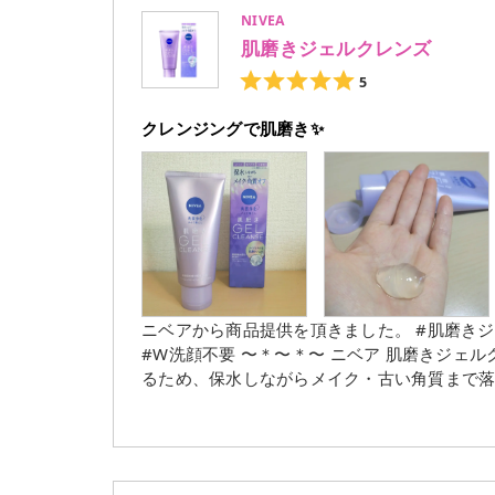
NIVEA
肌磨きジェルクレンズ
5
クレンジングで肌磨き✨
ニベアから商品提供を頂きました。 #肌磨きジェルクレンズ #ジェルクレンズ #メイク落とし #クレンジング
#W洗顔不要 〜＊〜＊〜⁡ ニベア 肌磨きジェルクレンズ 容量:130g 〜＊〜＊〜⁡ 美容保水成分※が配合されてい
るため、保水しながらメイク・古い角質まで落としくれる製品だそう
クワラン・ヒアルロン酸Na・グリセリン 〜＊〜＊〜⁡ ぽってりこっくりとしたジェル状のメイク落とし！ 手
のひらでほぐしてから顔に広げていきます✋️
る時には肌をこすらずなめらかにメイクに馴染ませられます✨ 洗い上がりはす
ピッと突っ張らずなめらかな心地だったので、