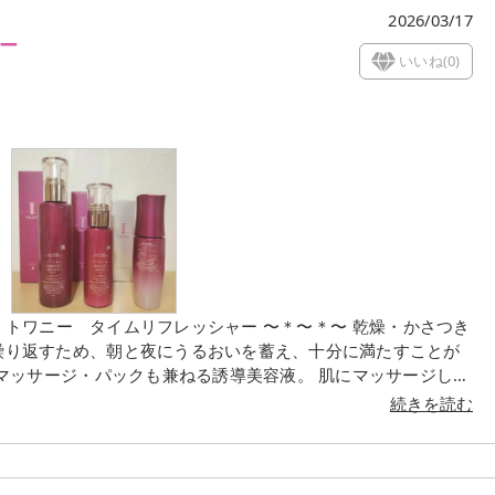
2026/03/17
ー
いいね(
0
)
に、肌がもっちもちになるから驚き😳 香りも安らぐ
続きを読む
オススメです✨ 肌あれを感じさせない肌で、この冬を過ごせそ