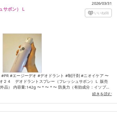
2026/03/31
ュサボン）Ｌ
いいね(
0
)
〜
効成分：イソプロ
ちろん、エージーデオ２４史上最高*1の持続力を実現したデオ
続きを読む
ータイプは便利💮 このフレッシュサボンは、
もたくさん香りが選べるのが嬉しい💕 ニオイ菌を断っ
て、好きな香りをまとうことが出来てテンション上がります🙌 〜＊〜＊〜⁡