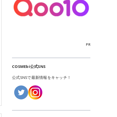
こからは、東京で人気のフレイアク
カリしたくありませんよね。エミナ
ント おすすめパーソナルカラー 02
> あんずのほのかに甘い香りがしま
るカーミングケアパッド」 ツボクサ
OFFクーポンなどを使って、SNSで
リニック・レジーナクリニック・エ
ルクリニックなら、最短1ヶ月ペー
モモ イエベ春・ブルベ夏 03 ワイン
すが > 強くないのでいつでも使える
エキス（保湿成分）配合で、肌荒れ
バズっている美容液やパック、限定
ミナルクリニック・リゼクリニック
スで通えるため、最短6ヶ月の全身
ベリー ブルベ冬 05 フィグピューレ
印象です > > 1本持っていると髪だ
や赤みが気になる肌をやさしく整え
の豪華キットをどこよりもお得にゲ
の4院について、おすすめのポイン
脱毛プランを選ぶことができます！
ブルベ夏・イエベ春 06 ラズベリー
けではなくボディやネイルケアにも
る低刺激設計のトナーパッドです。
ットできます✨ 豊富でリアルな口コ
トを詳しくご紹介します！ フレイア
（※予約状況や脱毛効果の個人差に
ケーキ ブルベ夏・ブルベ冬 07 フル
使えるのも◎ > > 引用元:コスメビ
アイテム詳細を見るQoo10での購入
ミや、ブランド公式ショップの出店
クリニック：選べるプランと女子に
よっては、6ヵ月で完了しない場合
ーツオレ イエベ春 40th ストロベリ
アイテム詳細を見るAmazonでのご
はこちら 4. SKINFOOD キャロット
も充実しているため、新作チェック
優しい手厚いサポート♡ ※満足度9
もあります）。 さらに、連続照射が
ーボンボン ブルベ夏 アイテム詳細
購入はこちら 2026年上半期 総合3
カロテン カーミングウォーターパッ
からリピート買いまで、美容マニア
6% 集計機関・アンケート内容：社
できる医療脱毛器を使っているた
を見るQoo10でのご購入はこちら
位 MAJOLICA MAJORCA（マジョリ
ド 「ゆらぎがちな肌をやさしく整え
の「欲しい」がすべて詰まったお買
内・施術済みフレイア顧客向けのア
め、全身の施術でも1回約60分で終
迷ったらこのカラーがおすすめ！ ナ
カ マジョルカ）「シャドーカスタマ
る植物由来カーミングケア」 βカロ
い物天国です。 Qoo10はこちら @C
ンケート 対象期間：2024/12/11～2
わります。 全国60院以上＆21時ま
PR
チュラルメイクなら「02 モモ」 自
イズ」 👑「シャドーカスタマイズ」
テンを含むにんじん由来成分で、乾
OSME アットコスメ（@cosme）
025/5/15 アンケート数:12606 フレ
で営業！ お仕事や学校の帰りにサク
然な血色感を演出できる万能カラ
の特徴 まばゆく発色フォルム整形シ
燥や外的刺激で不安定になりやすい
は、日本の美容マニアなら誰もが一
イアクリニックは、都内に新宿や渋
ッと寄りたい！という方にもエミナ
ー。 オフィスメイクなら「40th ス
ャドウ✨ 吸いこまれそうな奥行きの
肌をやさしく整えます。軽やかな使
度はお世話になる日本最大級の化粧
谷、銀座など7院があり、どこも駅
ルは強い味方。北海道から沖縄まで
トロベリーボンボン」 上品で落ち着
ある目もとをかなえる、フォルム整
用感も特長です。 アイテム詳細を見
品クチコミサイトです✨ 一番の魅力
から近くてアクセス抜群。平日は夜
全国に60院以上を展開しており、ど
いた印象に仕上がります。 毎日使い
形パウダーシャドウ。ひと塗りでま
るQoo10での購入はこちら 5. ANU
は、2,000万件を超える圧倒的なボ
COSMEbi公式SNS
21時まで開いているので、お仕事や
こも駅チカの好立地なんです。しか
やすい万能カラーなら「05 フィグ
ばゆく発色し、光の効果で目もとが
A 8ヒアルロン酸カテキンカーミン
リュームのリアルなクチコミ検索機
学校帰りにも通いやすいクリニック
も夜21時まで開いているので、忙し
ピューレ」 シーンを選ばず使える人
立体的に生まれ変わります。 実際に
グパッド 「うるおいを与えながら肌
能にあります。 自分の年齢や肌質
です。 ♡クイックプラン 時間をか
い毎日でも無理なく予定に組み込め
公式SNSで最新情報をキャッチ！
気カラーです。 韓国メイク・透明感
使用した方のクチコミ > 5 > 鮮やか
のキメを整えるバランスケアパッ
（乾燥肌・敏感肌など）、あるいは
けてしっかり脱毛。割引制度や保証
ます（※店舗によって診察時間は異
重視なら「06 ラズベリーケーキ」
発色✨ 吸い込まれそうな奥行きのあ
ド」 カテキン*1配合の極薄パッド
「毛穴」「美白」といった肌の悩み
サービスは充実！ 全身＋VIO 52,80
なります）。 そして嬉しいのが、施
青みピンクが透明感を引き立てま
る目もとを作れるアイシャドウ♡ >
で、肌にうるおいを与えながらキメ
に合わせてクチコミを絞り込めるた
0円(税込) 5回コース 所要時間が60
術室がカーテン仕切りではなくドア
す。 イエベ春なら「07 フルーツオ
パウダータイプなのに粉っぽさがな
を整え、すこやかな肌状態へ導くデ
め、自分に本当に合うコスメを失敗
分で完了 全身＋VIO＋顔 94,600円
付きの完全個室になっていること！
レ」 やわらかく可愛らしい印象に仕
くぴたっと密着♡発色が良くて煌め
イリーケアアイテムです。 *1 チャ
せずに見つけられる美容の羅針盤と
(税込) 5回コース 36箇所の脱毛が可
女性専用のプライベート空間なの
上がります。 よくある質問💡 色持
くパールが美しい✨ > 単色でも綺麗
カテキン（整肌成分） アイテム詳細
して絶大な信頼を得ています。 さら
能 ♡安心プラン １回、５回コー
で、周りの目を気にせずリラックス
ちはいい？ むちぷるティントはティ
にグラデーションを作れて簡単に立
を見るQoo10での購入はこちら 6.
に、年に数回発表される「ベストコ
ス、８回コースがあり、コース終了
して施術を受けられます。 痛みに配
ント処方のため、塗布後は色が定着
体感を出せます✨ > > カラーの名前
MEDIHEAL PDRNリフティングパッ
スメアワード（ベスコス）」は、日
後の追加照射の料金も設定していま
慮した医療脱毛器の導入と肌トラブ
しやすく、飲み物を飲んだあとでも
がまた可愛い💕 > PK321 ひとひら
ド 「ハリ感を意識したケアで肌をな
本の美容トレンドを大きく左右する