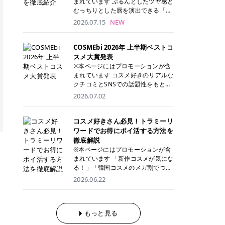
まれています ぷるんとしたツヤ感と
が多く、拭き取り後にそのまま部分
ら、コストパフォーマンスも重視し
す。 これから手軽に全身医療脱毛を
むっちりとした唇を演出できる「C
用パックとして使えるトナーパッド
たい方に！ メディオスターモノリス
始めたいと考えている方は、ぜひ最
ANMAKE（キャンメイク）むちぷる
2026.07.15
NEW
も増えています。 一方、拭き取り化
メディオスターNeXT PRO 公式サイ
後までチェックして、ご自身にぴっ
ティント」。 ティントならではの色
粧水は液体タイプのため、コットン
ト> レジーナクリニック 52,800円
たりのクリニック選びの参考にして
持ちに加え、プランパー効果※と保
に含ませて使用します。 使用量を調
(税込)/5回 99,000円(税込)/5回 ジェ
ください！ クリニック 全身＋VIO
湿ケアも叶えられることから、SNS
COSMEbi 2026年 上半期ベストコ
整しやすく、お気に入りの化粧水を
ントルシリーズを選べるため、脱毛
全身＋VIO＋顔 特徴 脱毛器 詳細 フ
でも話題の人気リップです。 「自分
スメ大賞発表
使いたい方やコストを抑えて続けた
機にこだわりたい方におすすめ！ ジ
レイアクリニック 52,800円(税込)/5
にはどのカラーが似合う？」「イエ
※本ページにはプロモーションが含
い方にもおすすめです。 トナーパッ
ェントルマックスプロ ジェントルマ
回 94,600円(税込)/5回 肌への負担
ベ・ブルベ別のおすすめは？」と気
まれています コスメ好きのリアルな
ドのメリット トナーパッドは、角質
ックスプロプラス ジェントルレーズ
に配慮しながら、コストパフォーマ
になっている方も多いのではないで
クチコミとSNSでの話題性をもとに
ケア・保湿ケア・部分用パックまで
プロ ソプラノチタニウム 公式サイ
ンスも重視したい方に！ メディオス
しょうか。 今回は6色のスウォッチ
選出された、COSMEbi 2026年上半
1枚で行える便利なスキンケアアイ
2026.07.02
ト> エミナルクリニック 49,500円
ターモノリス メディオスターNeXT
とともにご紹介！それぞれの色味や
期のベストコスメが決定！ 話題性・
テムです。 ここでは、トナーパッド
(税込)/6回 93,500円(税込)/6回 エミ
PRO 公式サイト> レジーナクリニッ
おすすめのパーソナルカラー、どん
使用感・仕上がりすべてを兼ね備え
を取り入れるメリットをご紹介しま
ナルクリニックの始めやすい料金設
ク 52,800円(税込)/5回 99,000円(税
なメイクに合うのかまで詳しく解説
た名品たちを、カテゴリ別にご紹介
コスメ好きさん必見！トラミーリ
す。 古い角質や皮脂汚れをやさしく
定！月々払いも安くて通いやすい ク
込)/5回 ジェントルシリーズを選べ
します✨ ※メイクアップ効果による
します。 本記事では、2025年11月
ワードでお得にポイ活する方法を
オフ トナーパッドを使用すること
リスタルプロ 公式サイト> リゼクリ
るため、脱毛機にこだわりたい方に
CANMAKE むちぷるティントとは？
～2026年4月までの半年間におい
徹底解説
で、洗顔だけでは落としきれない古
ニック 109,800円(税込)/5回 144,80
おすすめ！ ジェントルマックスプロ
CANMAKE むちぷるティントは、テ
て、COSMEbi内でのクチコミとSN
い角質や余分な皮脂汚れをやさしく
※本ページにはプロモーションが含
0円(税込)/5回 毛質に合わせて脱毛
ジェントルマックスプロプラス ジェ
ィント・プランパー・保湿ケアを1
Sでの話題性を元に選出されたコス
拭き取り、なめらかな肌へ整えま
まれています 「新作コスメが気にな
機を選択可能！有効期限も5年と長
ントルレーズプロ ソプラノチタニウ
本で叶えるリップです。 するすると
メやスキンケアなどの化粧品を「総
す。 保湿ケアまで1枚でできる 保湿
る！」「韓国コスメのメガ割でつい
くマイペースに通いやすい ラシャ
ム 公式サイト> エミナルクリニック
塗れるなめらかなテクスチャーで、
合」「デパコス」「プチプラ」「韓
成分を配合したトナーパッドなら、
買いすぎてしまう……」 そんな美容
メディオスターNeXT PRO ジェント
2026.06.22
49,500円(税込)/6回 93,500円(税
縦ジワをカバーしながら、むっちり
国コスメ」に分けて1位～3位までを
肌へうるおいを与えながらスキンケ
好きさんにおすすめなのが「トラミ
ルYAGプロ 公式サイト> ｜そもそも
込)/6回 エミナルクリニックの始め
としたツヤのある唇を演出します。
ランキング形式で発表！ 2026年上
アできるため、忙しい朝や夜の時短
ーリワード」です！ 普段のお買い物
医療脱毛って？エステ脱毛と何が違
やすい料金設定！月々払いも安くて
さらに、美容保湿成分を配合してい
半期 総合大賞 AMUSE（アミュー
ケアにもぴったりです。 部分パック
を少し工夫するだけでポイントを貯
うの？ 脱毛を考えたときに、まず悩
通いやすい クリスタルプロ 公式サ
るため、乾燥しにくくデイリー使い
ズ）「 ジェルフィットグロス」 👑
としても使える 多くのトナーパッド
められるため、コスメやスキンケア
もっと見る
むのが「医療脱毛とエステ脱毛、ど
イト> リゼクリニック 109,800円(税
にもぴったり！ アイテム詳細を見る
「ジェルフィットグロス」の特徴 唇
は、乾燥が気になる頬や額、小鼻な
にかかる費用を少しでも抑えたい方
っちがいいの？」ということではな