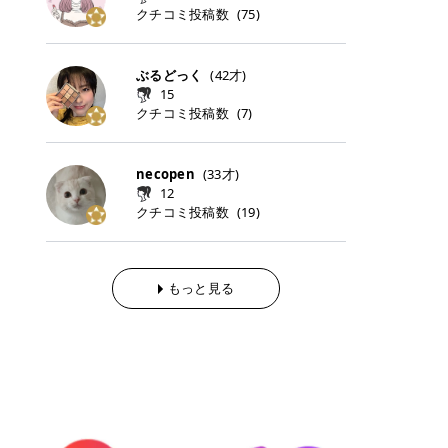
らの「のりかえ」や「お友だち紹
｜甘く可愛いモーヴピンク 鮮やかな
近、乾燥していた唇がプルンと見え
クチコミ投稿数
ナーパッドをご紹介します。 毎日使
タイミングで利用することが多いQ
(
75
)
脱毛の「熱破壊式」と「蓄熱式」と
介」も！ 6. 予約から脱毛施術まで
青みを感じるラズベリーピンク。 フ
てうれちい！ > > 引用元:コスメビ
いやすいトナーパッドから、スペシ
oo10 ・口コミを見ながら購入する
は？ 医療脱毛のレーザー機器には、
のステップ ・無料カウンセリングの
ェミニンな雰囲気を演出できる可愛
アイテム詳細を見るQoo10でのご購
ャルケアにぴったりなトナーパッド
＠cosme ・韓国コスメをチェック
大きく分けて「熱破壊式」と「蓄熱
予約方法 ・カウンセリング当日の持
らしいカラーです。 透明感を引き立
入はこちら 2026年上半期 総合2位
まで厳選しました。 1. MEDICUBE
する際によく見るOLIVE YOUNG GL
式」の2種類があり、それぞれ得意
ぶるどっく
(
42
才)
ち物 ・医師の問診とプラン提案 ・
てながら、甘さのある印象に。 韓国
柳屋（ヤナギヤ）「柳屋 あんず
PDRNピンクコラーゲンゲルトナー
OBAL など、すでに使い慣れている
な毛質が違います。 * 熱破壊式 高
施術当日の流れと次回予約の取り方
15
メイクやピンクメイクとも相性抜群
油」 👑「柳屋 あんず油」の特徴 1
パッド 「うるおいとハリ感をサポー
サイトが対象になっている場合も多
出力のレーザーをバチッ！と当て
7. 店舗一覧と美容医療メニュー ・
クチコミ投稿数
(
7
)
です。 フルーツオレ｜ピュア感あふ
00％植物由来の「柳屋 あんず油」
トし、なめらかな肌へ導く高密着ゲ
く、お買い物の内容や流れを変える
て、毛根の発毛組織に向けてレーザ
全国60院以上！エミナルクリニック
れるミルキーコーラル 白みを含んだ
フワッと香りさらっとまとまり、ツ
ルパッド」 PDRNやコラーゲン成分
必要はありません。 「どうせ買う予
ーを照射します。ワキやVIOのよう
の店舗一覧 ・脱毛だけじゃない！美
ミルキーなコーラルカラー。 やさし
ヤのある美しい髪に導きます。 ヘア
を配合し、乾燥やハリ不足が気にな
定だったコスメ」をトラミーリワー
な、太くて濃い毛にも使用が可能で
容医療メニュー 8. まとめ ｜エミナ
くふんわり発色し、粘膜リップのよ
だけでなく、ボディケア・ネイルケ
necopen
(
33
才)
る肌をしっとり整えるゲルタイプの
ドを経由するだけで、ポイントも一
す！その分、輪ゴムで弾かれたよう
ルクリニックの魅力とは？選ばれる
うな仕上がりになります。 柔らかく
アなど幅広く保湿ケア。 実際に使用
12
トナーパッド。密着力が高く、スキ
緒に受け取れる、そんな手軽さがあ
な強い痛みを感じやすい傾向があり
3つの特徴 ※1 開業2019年3月20日
可愛らしい印象になり、毎日使いた
した方のクチコミ > 5 > 1本あると
クチコミ投稿数
ンケアの土台ケアとして取り入れや
ります✨ またトラミーリワードに
(
19
)
ます。 * 蓄熱式 低出力のレーザー
～2026年6月30日時点(医療脱毛、
くなるナチュラルカラー。 スクール
便利なオイル😊 > 柳屋 あんず油 >
すいアイテムです。 アイテム詳細を
は、以下のような特徴があります！
を連続で当てて、毛の成長をコント
ハイフ、ダーマペン、美容点滴、医
メイクやオフィスメイクにもおすす
> ──────────── > > 100%植
見るQoo10での購入はこちら 2. BIO
・1ポイント＝1円でわかりやすい
ロールする部分（バルジ領域）にじ
療ダイエットなど) 「早く綺麗にな
めです。 40TH ストロベリーボンボ
物由来のオイル > > 白髪染めで傷ん
DANCE コラーゲンゲルトナーパッ
・選べるe-GIFT・Amazonギフト
わじわ熱を伝える方式です。急激な
りたいけど、痛いのはイヤだし、通
ン｜上品なピンクベージュ 黄みを抑
でいてパサついているので > オイル
ド 「うるおいを与えながら肌をやわ
券・ドットマネーなどに交換できる
熱さを感じにくく、痛みや肌への負
もっと見る
う時間もない…」医療脱毛にそんな
えたクリーミーなピンクベージュ。
は必需品です > > 少しとろみがある
らかく整える保湿ケアパッド」 ゲル
・トラミー会員なら無料で利用でき
担を抑えやすいのが嬉しいポイン
ハードルを感じていませんか？エミ
ほんのり青みを感じる絶妙なカラー
ものの、さらっと軽めのオイル > >
素材ならではの高密着設計で、肌に
る ・ポイ活初心者でも始めやすい
ト。顔や背中などの産毛や細い毛に
ナルクリニックは、そんな私たちの
で、自然な血色感を演出します。 肌
ベタつかなくて髪につけるとサラサ
うるおいを与えながらやさしく整え
編集部が厳選！トラミーリワードお
向いています。 最近は、この両方を
ワガママを叶えてくれるクリニック
になじみながらも、唇をふんわり明
ラでツヤが出ます✨ > > ドライヤー
る保湿特化型トナーパッド。乾燥し
すすめ3選 QOO10 Qoo10（キュー
使い分けられる優秀な脱毛機を導入
なんです！多くの女性から選ばれて
るく見せてくれるカラー。 オフィス
前とドライヤー後に使っていますが
やすい肌をふっくらとした印象に導
テン）は、話題の韓国コスメや最新
しているクリニックも増えているの
いる3つの魅力をご紹介します。 最
メイクやナチュラルメイクにもぴっ
> 髪がペタッとならなくて気に入っ
きます。 アイテム詳細を見るQoo1
のトレンドスキンケアがいち早く、
で、自分の毛質に合わせてお任せで
短6か月からの脱毛プランが選べ
たりです。 アイテム詳細を見るQoo
てます😊 > > ワンタッチキャップな
0での購入はこちら 3. SKIN1004 セ
驚きの価格で手に入る大人気の通販
きることが多いですよ。 ｜東京でお
る！ 「せっかく脱毛を始めたのに、
10でのご購入はこちら イエベ・ブ
ので開けやすく > 1滴ずつ出るので
ンテラ クイックカーミングパッド
サイトです！ 特に年4回開催される
すすめの医療脱毛クリニック4選 こ
次の予約が数ヶ月先…」なんてガッ
ルベ別おすすめカラー むちぷるティ
量を調節しやすく使いやすいです >
「ゆらぎやすい肌をすこやかに整え
ビッグセール「メガ割」では、20%