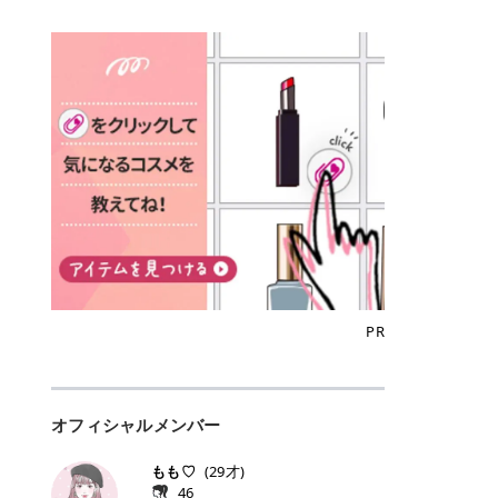
込)/5回 144,800円(税込)/5回 毛質に
Qoo10でのご購入はこちら CANMA
に触れた瞬間、ぷるんとしたジェリ
どに数分のせることで、集中保湿ケ
にぴったり。 Qoo10も、オリヤン
いでしょうか。 ズバリ、効果を実感
合わせて脱毛機を選択可能！有効期
KE むちぷるティント全色一覧 モモ
ーグロスが広がり、ふっくらボリュ
アとしても活用できます。 トナーパ
も、＠cosmeも、いつものコスメ購
するまでの期間や必要な施術回数が
限も5年と長くマイペースに通いや
｜血色感じるヌーディーピンク 桃の
ーム感のある仕上がりに✨ まるでリ
ッドの選び方 トナーパッドは、配合
入を“ちょっとお得”に変えられるの
大きな違いとして挙げられます！ 医
すい ラシャ メディオスターNeXT P
ような血色感を演出するヌーディー
フティングしたような、新しいリッ
成分やパッドの素材によって特徴が
が、トラミーリワードです✨ 今回
療脱毛は、医療機関（クリニックや
RO ジェントルYAGプロ 公式サイト
ピンク。 黄みと青みのバランスが良
プティンググロス💄 実際に使用した
異なります。 自分の肌悩みや理想の
は、トラミーリワードの特徴や活用
皮膚科など）だけで扱える高出力の
> ※医療脱毛は自由診療です。治療
く、自然になじむコーラル系カラー
方のクチコミ > 5 > プルプル > 唇に
仕上がりに合わせて選ぶことで、毎
方法、美容好きさんにおすすめな理
レーザーを使って、発毛組織にアプ
には赤み、痒み、火傷、毛嚢炎、一
です。 自然な血色感をプラスしてく
塗るPDRNグロス > > AMUSE ジェ
日のスキンケアに取り入れやすくな
由を詳しくご紹介します！ トラミー
ローチする施術といわれています。
時的な硬毛化などのリスクが伴いま
れるので、ナチュラルメイクとの相
ルフィットグロス > > ぷっくりツヤ
ります。 肌悩みに合わせて選ぶ パ
リワードとは？ 「トラミーリワー
そのため、少ない回数で永久脱毛
す。 目次▼ 1. エミナルクリニック
性抜群。 可愛らしく、多幸感のある
ツヤだけどベタっとした感じはなく
ッドの素材で選ぶ トナーパッドの使
ド」は、東証グロース上場企業であ
（※）を目指すことができます。
の魅力とは？選ばれる3つの特徴 ・
印象に仕上がります。 ワインベリー
て使いやすいですね。プランピング
い方 洗顔後すぐの清潔な肌に使用し
る株式会社アイズが運営する、安
（※永久脱毛とは一生毛が1本も生
最短6か月からの脱毛プランが選べ
｜気品をまとうローズレッド 深みの
効果で少しスーッとします。ここは
ます。 STEP1 エンボス面（凹凸
心・安全なポイントサイト機能で
えてこないという意味ではなく、ア
る！ ・全国60院以上＆21時まで営
ある青みレッド。 大人っぽく華やか
好き嫌いがあるかもしれませんが慣
面）で顔全体をやさしく拭き取りま
す。 トラミーリワードは、トラミー
メリカの基準に基づき「長期間にわ
業！ ・痛みに配慮した医療脱毛器の
な印象を与えるベリーカラーです。
れますね。 > > 分かりにくいけど、
す。 特に小鼻・あご・額など皮脂や
会員向けのポイントサービスです。
たって毛量が明らかに減少している
導入と肌トラブル対応 2. エミナル
ひと塗りで顔全体が華やかになり、
チップは片面がツルツル、片面がモ
古い角質が気になる部分は丁寧にな
対象ショップやサービスを利用する
状態が維持されること」を指しま
クリニックの口コミ・評判 3. エミ
リップを主役にしたメイクが完成。
ケモケになってます。 > > 桜グロス
じませましょう。 STEP2 パッドを
ことでポイントを獲得でき、貯まっ
す。） 一方のエステ脱毛は、出力が
ナルクリニックの全身脱毛料金プラ
クールで上品な雰囲気を演出できま
【日本限定色】：上品なピンクベー
裏返し、フラット面で顔全体をやさ
たポイントはAmazonギフト券やド
優しい機器を使うため痛みが少ない
ン ・全身脱毛の基本コースと料金
す。 フィグピューレ｜色っぽさと上
ジュ > > すももパールグロス【日本
PR
しく押さえながら化粧水をなじませ
ットマネーなどに交換できます。 普
のがメリットですが、毛根を破壊す
・追加費用がかからないシステム ・
品さを叶える赤みローズ 赤みとくす
限定色】：微細なラメがきらめく血
ます。 STEP3 その後は美容液・乳
段のネットショッピングを活用しな
ることはできないので一時的な減毛
支払い方法｜決済方法と医療ローン
みをほどよく含んだローズカラー。
色がよく見えるピンク。 > > どちら
液・クリームなど、普段どおりのス
がらポイントを貯められるため、ポ
にとどまります。結果的に、何度も
の活用も！ 4. エミナルクリニック
ニュートラルな発色で、肌色を選び
も上品で使いやすい色ですね。すも
キンケアを行います。 乾燥が気にな
イ活初心者でも始めやすいのが魅力
通う必要が出てくることが多くなり
の熱破壊式の脱毛機 5. エミナルク
にくい万能カラーです。 派手すぎず
もパールグロスの方がラメが入って
る部分には2〜5分程度のせて部分用
です✨ トラミーリワードの特徴 普
ます。 なお、医療脱毛は保険がきか
リニックのお得な割引・キャンペー
オフィシャルメンバー
落ち着いた印象に仕上がり、オン・
いるので華やかそうに見えるけど、
パックとして使用するのもおすすめ
段よく使っているコスメ通販サイト
ない自由診療なので、クリニックに
ン制度 ・学生プラン｜学生証の提示
オフ問わず使いやすいカラー。 きれ
付けてみると落ち着いた色ですね。
です。 おすすめトナーパッド7選 こ
を、トラミーリワード経由にするだ
よって料金設定が自由に決められて
で割引 ・ペア限定プラン｜家族や友
いめメイクにもカジュアルメイクに
> > スキンケア成分が配合されてい
もも♡
(
29
才)
こからは、保湿ケアや肌荒れケア、
けでポイントが貯まるのが大きな魅
います。だからこそ、しっかり比較
人と一緒にスタートできる ・他社か
もマッチします。 ラズベリーケーキ
て保湿もしっかりしてくれます。最
46
毛穴ケアなど目的別におすすめのト
力です✨ 例えば、、、 ・メガ割の
して選ぶことが大切なのです。 医療