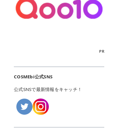
こからは、東京で人気のフレイアク
カリしたくありませんよね。エミナ
ント おすすめパーソナルカラー 02
> あんずのほのかに甘い香りがしま
るカーミングケアパッド」 ツボクサ
OFFクーポンなどを使って、SNSで
リニック・レジーナクリニック・エ
ルクリニックなら、最短1ヶ月ペー
モモ イエベ春・ブルベ夏 03 ワイン
すが > 強くないのでいつでも使える
エキス（保湿成分）配合で、肌荒れ
バズっている美容液やパック、限定
ミナルクリニック・リゼクリニック
スで通えるため、最短6ヶ月の全身
ベリー ブルベ冬 05 フィグピューレ
印象です > > 1本持っていると髪だ
や赤みが気になる肌をやさしく整え
の豪華キットをどこよりもお得にゲ
の4院について、おすすめのポイン
脱毛プランを選ぶことができます！
ブルベ夏・イエベ春 06 ラズベリー
けではなくボディやネイルケアにも
る低刺激設計のトナーパッドです。
ットできます✨ 豊富でリアルな口コ
トを詳しくご紹介します！ フレイア
（※予約状況や脱毛効果の個人差に
ケーキ ブルベ夏・ブルベ冬 07 フル
使えるのも◎ > > 引用元:コスメビ
アイテム詳細を見るQoo10での購入
ミや、ブランド公式ショップの出店
クリニック：選べるプランと女子に
よっては、6ヵ月で完了しない場合
ーツオレ イエベ春 40th ストロベリ
アイテム詳細を見るAmazonでのご
はこちら 4. SKINFOOD キャロット
も充実しているため、新作チェック
優しい手厚いサポート♡ ※満足度9
もあります）。 さらに、連続照射が
ーボンボン ブルベ夏 アイテム詳細
購入はこちら 2026年上半期 総合3
カロテン カーミングウォーターパッ
からリピート買いまで、美容マニア
6% 集計機関・アンケート内容：社
できる医療脱毛器を使っているた
を見るQoo10でのご購入はこちら
位 MAJOLICA MAJORCA（マジョリ
ド 「ゆらぎがちな肌をやさしく整え
の「欲しい」がすべて詰まったお買
内・施術済みフレイア顧客向けのア
め、全身の施術でも1回約60分で終
迷ったらこのカラーがおすすめ！ ナ
カ マジョルカ）「シャドーカスタマ
る植物由来カーミングケア」 βカロ
い物天国です。 Qoo10はこちら @C
ンケート 対象期間：2024/12/11～2
わります。 全国60院以上＆21時ま
PR
チュラルメイクなら「02 モモ」 自
イズ」 👑「シャドーカスタマイズ」
テンを含むにんじん由来成分で、乾
OSME アットコスメ（@cosme）
025/5/15 アンケート数:12606 フレ
で営業！ お仕事や学校の帰りにサク
然な血色感を演出できる万能カラ
の特徴 まばゆく発色フォルム整形シ
燥や外的刺激で不安定になりやすい
は、日本の美容マニアなら誰もが一
イアクリニックは、都内に新宿や渋
ッと寄りたい！という方にもエミナ
ー。 オフィスメイクなら「40th ス
ャドウ✨ 吸いこまれそうな奥行きの
肌をやさしく整えます。軽やかな使
度はお世話になる日本最大級の化粧
谷、銀座など7院があり、どこも駅
ルは強い味方。北海道から沖縄まで
トロベリーボンボン」 上品で落ち着
ある目もとをかなえる、フォルム整
用感も特長です。 アイテム詳細を見
品クチコミサイトです✨ 一番の魅力
から近くてアクセス抜群。平日は夜
全国に60院以上を展開しており、ど
いた印象に仕上がります。 毎日使い
形パウダーシャドウ。ひと塗りでま
るQoo10での購入はこちら 5. ANU
は、2,000万件を超える圧倒的なボ
COSMEbi公式SNS
21時まで開いているので、お仕事や
こも駅チカの好立地なんです。しか
やすい万能カラーなら「05 フィグ
ばゆく発色し、光の効果で目もとが
A 8ヒアルロン酸カテキンカーミン
リュームのリアルなクチコミ検索機
学校帰りにも通いやすいクリニック
も夜21時まで開いているので、忙し
ピューレ」 シーンを選ばず使える人
立体的に生まれ変わります。 実際に
グパッド 「うるおいを与えながら肌
能にあります。 自分の年齢や肌質
です。 ♡クイックプラン 時間をか
い毎日でも無理なく予定に組み込め
公式SNSで最新情報をキャッチ！
気カラーです。 韓国メイク・透明感
使用した方のクチコミ > 5 > 鮮やか
のキメを整えるバランスケアパッ
（乾燥肌・敏感肌など）、あるいは
けてしっかり脱毛。割引制度や保証
ます（※店舗によって診察時間は異
重視なら「06 ラズベリーケーキ」
発色✨ 吸い込まれそうな奥行きのあ
ド」 カテキン*1配合の極薄パッド
「毛穴」「美白」といった肌の悩み
サービスは充実！ 全身＋VIO 52,80
なります）。 そして嬉しいのが、施
青みピンクが透明感を引き立てま
る目もとを作れるアイシャドウ♡ >
で、肌にうるおいを与えながらキメ
に合わせてクチコミを絞り込めるた
0円(税込) 5回コース 所要時間が60
術室がカーテン仕切りではなくドア
す。 イエベ春なら「07 フルーツオ
パウダータイプなのに粉っぽさがな
を整え、すこやかな肌状態へ導くデ
め、自分に本当に合うコスメを失敗
分で完了 全身＋VIO＋顔 94,600円
付きの完全個室になっていること！
レ」 やわらかく可愛らしい印象に仕
くぴたっと密着♡発色が良くて煌め
イリーケアアイテムです。 *1 チャ
せずに見つけられる美容の羅針盤と
(税込) 5回コース 36箇所の脱毛が可
女性専用のプライベート空間なの
上がります。 よくある質問💡 色持
くパールが美しい✨ > 単色でも綺麗
カテキン（整肌成分） アイテム詳細
して絶大な信頼を得ています。 さら
能 ♡安心プラン １回、５回コー
で、周りの目を気にせずリラックス
ちはいい？ むちぷるティントはティ
にグラデーションを作れて簡単に立
を見るQoo10での購入はこちら 6.
に、年に数回発表される「ベストコ
ス、８回コースがあり、コース終了
して施術を受けられます。 痛みに配
ント処方のため、塗布後は色が定着
体感を出せます✨ > > カラーの名前
MEDIHEAL PDRNリフティングパッ
スメアワード（ベスコス）」は、日
後の追加照射の料金も設定していま
慮した医療脱毛器の導入と肌トラブ
しやすく、飲み物を飲んだあとでも
がまた可愛い💕 > PK321 ひとひら
ド 「ハリ感を意識したケアで肌をな
本の美容トレンドを大きく左右する