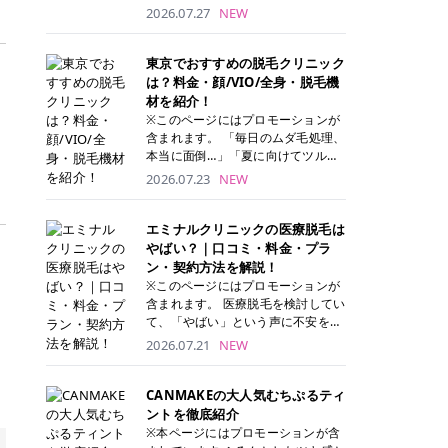
ナーパッド」は、化粧水や美容液を
2026.07.27
NEW
たっぷり含ませた丸型のコットンパ
ッド状のスキンケアアイテムです。
トナーパッドは洗顔後に肌をやさし
東京でおすすめの脱毛クリニック
く拭き取ることで、古い角質や余分
は？料金・顔/VIO/全身・脱毛機
な皮脂汚れをオフしながら、うるお
材を紹介！
いを与えられるのが特徴✨ さらに、
※このページにはプロモーションが
気になる部分には数分のせて部分用
含まれます。 「毎日のムダ毛処理、
パックとしても使用できるため、1
本当に面倒…」「夏に向けてツルツ
枚で「拭き取り」と「保湿ケア」の
ル肌になりたい！」 そう思って東京
2026.07.23
NEW
両方を叶えられます。 韓国コスメブ
で医療脱毛を探し始めても、クリニ
ランドを中心に人気を集めていまし
ックがたくさんありすぎてどこを選
たが、現在では日本でも定番のスキ
べばいいの？と迷ってしまいますよ
エミナルクリニックの医療脱毛は
ンケアアイテムとして幅広い世代に
ね。 この記事では、医療脱毛の基本
やばい？｜口コミ・料金・プラ
愛用されています。 トナーパッドの
から、東京で特に通いやすいフレイ
ン・契約方法を解説！
特徴 トナーパッドと拭き取り化粧水
アクリニック・レジーナクリニッ
※このページにはプロモーションが
の違い 「トナーパッド」と「拭き取
ク・エミナルクリニック・リゼクリ
含まれます。 医療脱毛を検討してい
り化粧水」はどちらも洗顔後に使用
ニックの4院について、分かりやす
て、「やばい」という声に不安を抱
するスキンケアアイテムですが、使
く解説します。 自分にぴったりのク
える方も多いのではないでしょう
2026.07.21
NEW
い方や特徴に違いがあります。 トナ
リニックを見つけて、面倒な自己処
か。 この記事では、エミナルクリニ
ーパッドは、化粧水があらかじめパ
理から卒業しちゃいましょう♪ クリ
ックの全身脱毛プランの詳しい料金
ッドに含まれているため、コットン
ニック 全身＋VIO 全身＋VIO＋顔 特
体系をはじめ、学生や友人同士でお
CANMAKEの大人気むちぷるティ
を用意する手間がなく、忙しい朝で
徴 脱毛器 詳細 フレイアクリニック
得になる割引キャンペーン、無料カ
ントを徹底紹介
もサッと使えるのが魅力です。 ま
52,800円(税込)/5回 94,600円(税
ウンセリングから施術までの具体的
※本ページにはプロモーションが含
た、保湿成分を豊富に配合した商品
込)/5回 肌への負担に配慮しなが
なステップを分かりやすく解説しま