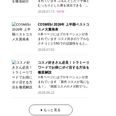
まれています ぷるんとしたツヤ感と
が多く、拭き取り後にそのまま部分
ら、コストパフォーマンスも重視し
す。 これから手軽に全身医療脱毛を
むっちりとした唇を演出できる「C
用パックとして使えるトナーパッド
たい方に！ メディオスターモノリス
始めたいと考えている方は、ぜひ最
ANMAKE（キャンメイク）むちぷる
2026.07.15
NEW
も増えています。 一方、拭き取り化
メディオスターNeXT PRO 公式サイ
後までチェックして、ご自身にぴっ
ティント」。 ティントならではの色
粧水は液体タイプのため、コットン
ト> レジーナクリニック 52,800円
たりのクリニック選びの参考にして
持ちに加え、プランパー効果※と保
に含ませて使用します。 使用量を調
(税込)/5回 99,000円(税込)/5回 ジェ
ください！ クリニック 全身＋VIO
湿ケアも叶えられることから、SNS
COSMEbi 2026年 上半期ベストコ
整しやすく、お気に入りの化粧水を
ントルシリーズを選べるため、脱毛
全身＋VIO＋顔 特徴 脱毛器 詳細 フ
でも話題の人気リップです。 「自分
スメ大賞発表
使いたい方やコストを抑えて続けた
機にこだわりたい方におすすめ！ ジ
レイアクリニック 52,800円(税込)/5
にはどのカラーが似合う？」「イエ
※本ページにはプロモーションが含
い方にもおすすめです。 トナーパッ
ェントルマックスプロ ジェントルマ
回 94,600円(税込)/5回 肌への負担
ベ・ブルベ別のおすすめは？」と気
まれています コスメ好きのリアルな
ドのメリット トナーパッドは、角質
ックスプロプラス ジェントルレーズ
に配慮しながら、コストパフォーマ
になっている方も多いのではないで
クチコミとSNSでの話題性をもとに
ケア・保湿ケア・部分用パックまで
プロ ソプラノチタニウム 公式サイ
ンスも重視したい方に！ メディオス
しょうか。 今回は6色のスウォッチ
選出された、COSMEbi 2026年上半
1枚で行える便利なスキンケアアイ
2026.07.02
ト> エミナルクリニック 49,500円
ターモノリス メディオスターNeXT
とともにご紹介！それぞれの色味や
期のベストコスメが決定！ 話題性・
テムです。 ここでは、トナーパッド
(税込)/6回 93,500円(税込)/6回 エミ
PRO 公式サイト> レジーナクリニッ
おすすめのパーソナルカラー、どん
使用感・仕上がりすべてを兼ね備え
を取り入れるメリットをご紹介しま
ナルクリニックの始めやすい料金設
ク 52,800円(税込)/5回 99,000円(税
なメイクに合うのかまで詳しく解説
た名品たちを、カテゴリ別にご紹介
コスメ好きさん必見！トラミーリ
す。 古い角質や皮脂汚れをやさしく
定！月々払いも安くて通いやすい ク
込)/5回 ジェントルシリーズを選べ
します✨ ※メイクアップ効果による
します。 本記事では、2025年11月
ワードでお得にポイ活する方法を
オフ トナーパッドを使用すること
リスタルプロ 公式サイト> リゼクリ
るため、脱毛機にこだわりたい方に
CANMAKE むちぷるティントとは？
～2026年4月までの半年間におい
徹底解説
で、洗顔だけでは落としきれない古
ニック 109,800円(税込)/5回 144,80
おすすめ！ ジェントルマックスプロ
CANMAKE むちぷるティントは、テ
て、COSMEbi内でのクチコミとSN
い角質や余分な皮脂汚れをやさしく
※本ページにはプロモーションが含
0円(税込)/5回 毛質に合わせて脱毛
ジェントルマックスプロプラス ジェ
ィント・プランパー・保湿ケアを1
Sでの話題性を元に選出されたコス
拭き取り、なめらかな肌へ整えま
まれています 「新作コスメが気にな
機を選択可能！有効期限も5年と長
ントルレーズプロ ソプラノチタニウ
本で叶えるリップです。 するすると
メやスキンケアなどの化粧品を「総
す。 保湿ケアまで1枚でできる 保湿
る！」「韓国コスメのメガ割でつい
くマイペースに通いやすい ラシャ
ム 公式サイト> エミナルクリニック
塗れるなめらかなテクスチャーで、
合」「デパコス」「プチプラ」「韓
成分を配合したトナーパッドなら、
買いすぎてしまう……」 そんな美容
メディオスターNeXT PRO ジェント
2026.06.22
49,500円(税込)/6回 93,500円(税
縦ジワをカバーしながら、むっちり
国コスメ」に分けて1位～3位までを
肌へうるおいを与えながらスキンケ
好きさんにおすすめなのが「トラミ
ルYAGプロ 公式サイト> ｜そもそも
込)/6回 エミナルクリニックの始め
としたツヤのある唇を演出します。
ランキング形式で発表！ 2026年上
アできるため、忙しい朝や夜の時短
ーリワード」です！ 普段のお買い物
医療脱毛って？エステ脱毛と何が違
やすい料金設定！月々払いも安くて
さらに、美容保湿成分を配合してい
半期 総合大賞 AMUSE（アミュー
ケアにもぴったりです。 部分パック
を少し工夫するだけでポイントを貯
うの？ 脱毛を考えたときに、まず悩
通いやすい クリスタルプロ 公式サ
るため、乾燥しにくくデイリー使い
ズ）「 ジェルフィットグロス」 👑
としても使える 多くのトナーパッド
められるため、コスメやスキンケア
もっと見る
むのが「医療脱毛とエステ脱毛、ど
イト> リゼクリニック 109,800円(税
にもぴったり！ アイテム詳細を見る
「ジェルフィットグロス」の特徴 唇
は、乾燥が気になる頬や額、小鼻な
にかかる費用を少しでも抑えたい方
っちがいいの？」ということではな