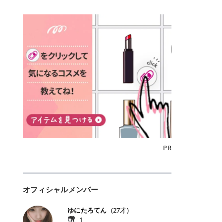
込)/5回 144,800円(税込)/5回 毛質に
Qoo10でのご購入はこちら CANMA
に触れた瞬間、ぷるんとしたジェリ
どに数分のせることで、集中保湿ケ
にぴったり。 Qoo10も、オリヤン
いでしょうか。 ズバリ、効果を実感
合わせて脱毛機を選択可能！有効期
KE むちぷるティント全色一覧 モモ
ーグロスが広がり、ふっくらボリュ
アとしても活用できます。 トナーパ
も、＠cosmeも、いつものコスメ購
するまでの期間や必要な施術回数が
限も5年と長くマイペースに通いや
｜血色感じるヌーディーピンク 桃の
ーム感のある仕上がりに✨ まるでリ
ッドの選び方 トナーパッドは、配合
入を“ちょっとお得”に変えられるの
大きな違いとして挙げられます！ 医
すい ラシャ メディオスターNeXT P
ような血色感を演出するヌーディー
フティングしたような、新しいリッ
成分やパッドの素材によって特徴が
が、トラミーリワードです✨ 今回
療脱毛は、医療機関（クリニックや
RO ジェントルYAGプロ 公式サイト
ピンク。 黄みと青みのバランスが良
プティンググロス💄 実際に使用した
異なります。 自分の肌悩みや理想の
は、トラミーリワードの特徴や活用
皮膚科など）だけで扱える高出力の
> ※医療脱毛は自由診療です。治療
く、自然になじむコーラル系カラー
方のクチコミ > 5 > プルプル > 唇に
仕上がりに合わせて選ぶことで、毎
方法、美容好きさんにおすすめな理
レーザーを使って、発毛組織にアプ
には赤み、痒み、火傷、毛嚢炎、一
です。 自然な血色感をプラスしてく
塗るPDRNグロス > > AMUSE ジェ
日のスキンケアに取り入れやすくな
由を詳しくご紹介します！ トラミー
ローチする施術といわれています。
時的な硬毛化などのリスクが伴いま
れるので、ナチュラルメイクとの相
ルフィットグロス > > ぷっくりツヤ
ります。 肌悩みに合わせて選ぶ パ
リワードとは？ 「トラミーリワー
そのため、少ない回数で永久脱毛
す。 目次▼ 1. エミナルクリニック
性抜群。 可愛らしく、多幸感のある
ツヤだけどベタっとした感じはなく
ッドの素材で選ぶ トナーパッドの使
ド」は、東証グロース上場企業であ
（※）を目指すことができます。
の魅力とは？選ばれる3つの特徴 ・
印象に仕上がります。 ワインベリー
て使いやすいですね。プランピング
い方 洗顔後すぐの清潔な肌に使用し
る株式会社アイズが運営する、安
（※永久脱毛とは一生毛が1本も生
最短6か月からの脱毛プランが選べ
｜気品をまとうローズレッド 深みの
効果で少しスーッとします。ここは
ます。 STEP1 エンボス面（凹凸
心・安全なポイントサイト機能で
えてこないという意味ではなく、ア
る！ ・全国60院以上＆21時まで営
ある青みレッド。 大人っぽく華やか
好き嫌いがあるかもしれませんが慣
面）で顔全体をやさしく拭き取りま
す。 トラミーリワードは、トラミー
メリカの基準に基づき「長期間にわ
業！ ・痛みに配慮した医療脱毛器の
な印象を与えるベリーカラーです。
れますね。 > > 分かりにくいけど、
す。 特に小鼻・あご・額など皮脂や
会員向けのポイントサービスです。
たって毛量が明らかに減少している
導入と肌トラブル対応 2. エミナル
ひと塗りで顔全体が華やかになり、
チップは片面がツルツル、片面がモ
古い角質が気になる部分は丁寧にな
対象ショップやサービスを利用する
状態が維持されること」を指しま
クリニックの口コミ・評判 3. エミ
リップを主役にしたメイクが完成。
ケモケになってます。 > > 桜グロス
じませましょう。 STEP2 パッドを
ことでポイントを獲得でき、貯まっ
す。） 一方のエステ脱毛は、出力が
ナルクリニックの全身脱毛料金プラ
クールで上品な雰囲気を演出できま
【日本限定色】：上品なピンクベー
裏返し、フラット面で顔全体をやさ
たポイントはAmazonギフト券やド
優しい機器を使うため痛みが少ない
ン ・全身脱毛の基本コースと料金
す。 フィグピューレ｜色っぽさと上
ジュ > > すももパールグロス【日本
PR
しく押さえながら化粧水をなじませ
ットマネーなどに交換できます。 普
のがメリットですが、毛根を破壊す
・追加費用がかからないシステム ・
品さを叶える赤みローズ 赤みとくす
限定色】：微細なラメがきらめく血
ます。 STEP3 その後は美容液・乳
段のネットショッピングを活用しな
ることはできないので一時的な減毛
支払い方法｜決済方法と医療ローン
みをほどよく含んだローズカラー。
色がよく見えるピンク。 > > どちら
液・クリームなど、普段どおりのス
がらポイントを貯められるため、ポ
にとどまります。結果的に、何度も
の活用も！ 4. エミナルクリニック
ニュートラルな発色で、肌色を選び
も上品で使いやすい色ですね。すも
キンケアを行います。 乾燥が気にな
イ活初心者でも始めやすいのが魅力
通う必要が出てくることが多くなり
の熱破壊式の脱毛機 5. エミナルク
にくい万能カラーです。 派手すぎず
もパールグロスの方がラメが入って
る部分には2〜5分程度のせて部分用
です✨ トラミーリワードの特徴 普
ます。 なお、医療脱毛は保険がきか
リニックのお得な割引・キャンペー
オフィシャルメンバー
落ち着いた印象に仕上がり、オン・
いるので華やかそうに見えるけど、
パックとして使用するのもおすすめ
段よく使っているコスメ通販サイト
ない自由診療なので、クリニックに
ン制度 ・学生プラン｜学生証の提示
オフ問わず使いやすいカラー。 きれ
付けてみると落ち着いた色ですね。
です。 おすすめトナーパッド7選 こ
を、トラミーリワード経由にするだ
よって料金設定が自由に決められて
で割引 ・ペア限定プラン｜家族や友
いめメイクにもカジュアルメイクに
> > スキンケア成分が配合されてい
ゆにたろてん
(
27
才)
こからは、保湿ケアや肌荒れケア、
けでポイントが貯まるのが大きな魅
います。だからこそ、しっかり比較
人と一緒にスタートできる ・他社か
もマッチします。 ラズベリーケーキ
て保湿もしっかりしてくれます。最
1
毛穴ケアなど目的別におすすめのト
力です✨ 例えば、、、 ・メガ割の
して選ぶことが大切なのです。 医療