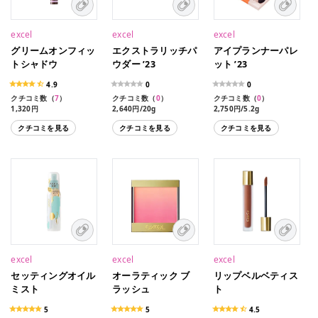
excel
excel
excel
グリームオンフィッ
エクストラリッチパ
アイプランナーパレ
トシャドウ
ウダー ’23
ット ’23
4.9
0
0
クチコミ数（
7
）
クチコミ数（
0
）
クチコミ数（
0
）
1,320円
2,640円/20g
2,750円/5.2g
1,320円（限定色）
クチコミを見る
クチコミを見る
クチコミを見る
excel
excel
excel
セッティングオイル
オーラティック ブ
リップベルベティス
ミスト
ラッシュ
ト
5
5
4.5