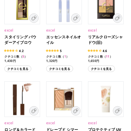
excel
excel
excel
スタイリング パウ
エッセンスネイルオ
リアルクローズシャ
ダーアイブロウ
イル
ドウ(旧)
4.2
5
4.6
クチコミ数（
5
）
クチコミ数（
1
）
クチコミ数（
11
）
1,430円
1,320円
1,650円
1,430円（数量限定）
1,650円（限定品）
クチコミを見る
クチコミを見る
クチコミを見る
excel
excel
excel
ロング＆カラード
ドレープド シマー
プロテクティブ UV