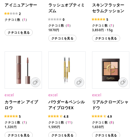
アイニュアンサー
ラッシュオプティミ
スキンフラッター
ズム
セラムクッション
2
クチコミ数（
1
）
0
5
クチコミ数（
0
）
クチコミ数（
1
）
1870円
3,850円・15g
クチコミを見る
クチコミを見る
クチコミを見る
excel
excel
excel
カラーオン アイブ
パウダー＆ペンシル
リアルクローズシャ
ロウ
アイブロウEX
ドウ
5
4.8
4.9
クチコミ数（
1
）
クチコミ数（
11
）
クチコミ数（
8
）
1,320円
1,595円
1,650円
1,595円（限定色）
クチコミを見る
クチコミを見る
クチコミを見る