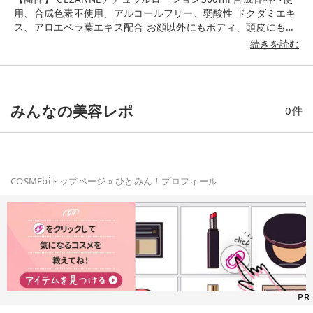
用、合成色素不使用、アルコールフリー、弱酸性 ドクダミエキ
ス、アロエベラ葉エキス配合 お顔以外にもボディ、頭皮にも使
える鎮静系のローションのようです😊 【使用感】 年齢もあ
続きを読む
り、なんとなく今までプチプラのものは使ってこなかったので
すが、最近のプチプラ優秀でした🥲 ハーブのような香りで茶色
っぽい液体。 洗面台にこぼすとちょっと面倒くさいです。笑 水
のようなテクスチャーで、 だいぶサッパリしているので保湿力
みんなの美容レポ
0
件
は弱めです。 ベタつきはなく、5分も経つとサラサラ。(クリー
ム必須 肝心の鎮静効果ですが、 ニキビは悪化することなくちゃ
んと小さくなりました🙆‍♀️ 赤みも翌朝なくなっておりました。
刺激も全くないので、生理前の揺らいだ肌でも安心して使用で
きるので嬉しいです。 今まで肌荒れ時はアヌアのドクダミトナ
COSMEbiトップページ
ーを使用していましたが、成分も申し分なくコスパも良すぎる
»
ひとみん！
プロフィール
ので、今後はこれでいいかもしれません🙆‍♀️
PR