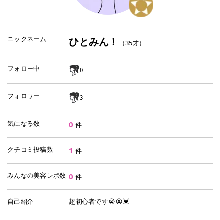
ニックネーム
ひとみん！
（
35
才）
フォロー中
0
フォロワー
3
気になる数
0
件
クチコミ投稿数
1
件
みんなの美容レポ数
0
件
自己紹介
超初心者です😭😭💓