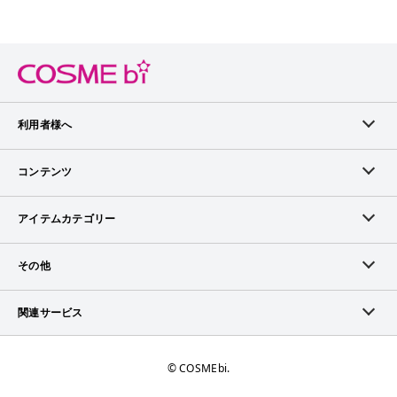
利用者様へ
メンバーログイン
コンテンツ
無料メンバー登録
ランキング
アイテムカテゴリー
メンバー会員について
アイテム・クチコミ
スキンケア
その他
アイテム掲載リクエスト
ブランドから探す
ベースメイク
お問い合わせ（ブランド様）
関連サービス
COSMEbiについて
ピックアップ特集
ポイントメイク
広告について
ママプレス
お問い合わせ
©︎ COSMEbi.
ブランド新着情報
ネイル・ネイルケア
ランキング・評価について
トラマガ