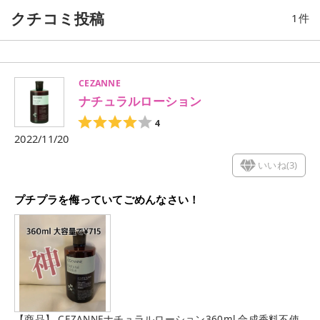
クチコミ投稿
1
件
CEZANNE
ナチュラルローション
4
2022/11/20
いいね(
3
)
プチプラを侮っていてごめんなさい！
【商品】 CEZANNEナチュラルローション360ml 合成香料不使