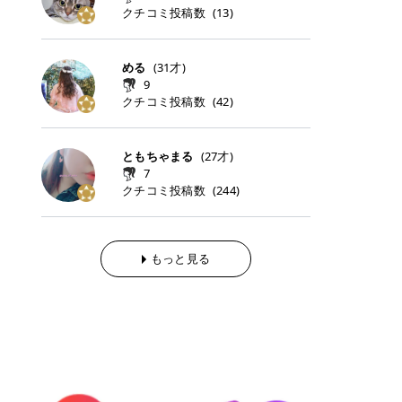
らの「のりかえ」や「お友だち紹
｜甘く可愛いモーヴピンク 鮮やかな
近、乾燥していた唇がプルンと見え
クチコミ投稿数
ナーパッドをご紹介します。 毎日使
タイミングで利用することが多いQ
(
13
)
脱毛の「熱破壊式」と「蓄熱式」と
介」も！ 6. 予約から脱毛施術まで
青みを感じるラズベリーピンク。 フ
てうれちい！ > > 引用元:コスメビ
いやすいトナーパッドから、スペシ
oo10 ・口コミを見ながら購入する
は？ 医療脱毛のレーザー機器には、
のステップ ・無料カウンセリングの
ェミニンな雰囲気を演出できる可愛
アイテム詳細を見るQoo10でのご購
ャルケアにぴったりなトナーパッド
＠cosme ・韓国コスメをチェック
大きく分けて「熱破壊式」と「蓄熱
予約方法 ・カウンセリング当日の持
らしいカラーです。 透明感を引き立
入はこちら 2026年上半期 総合2位
まで厳選しました。 1. MEDICUBE
する際によく見るOLIVE YOUNG GL
式」の2種類があり、それぞれ得意
める
(
31
才)
ち物 ・医師の問診とプラン提案 ・
てながら、甘さのある印象に。 韓国
柳屋（ヤナギヤ）「柳屋 あんず
PDRNピンクコラーゲンゲルトナー
OBAL など、すでに使い慣れている
な毛質が違います。 * 熱破壊式 高
施術当日の流れと次回予約の取り方
9
メイクやピンクメイクとも相性抜群
油」 👑「柳屋 あんず油」の特徴 1
パッド 「うるおいとハリ感をサポー
サイトが対象になっている場合も多
出力のレーザーをバチッ！と当て
7. 店舗一覧と美容医療メニュー ・
クチコミ投稿数
(
42
)
です。 フルーツオレ｜ピュア感あふ
00％植物由来の「柳屋 あんず油」
トし、なめらかな肌へ導く高密着ゲ
く、お買い物の内容や流れを変える
て、毛根の発毛組織に向けてレーザ
全国60院以上！エミナルクリニック
れるミルキーコーラル 白みを含んだ
フワッと香りさらっとまとまり、ツ
ルパッド」 PDRNやコラーゲン成分
必要はありません。 「どうせ買う予
ーを照射します。ワキやVIOのよう
の店舗一覧 ・脱毛だけじゃない！美
ミルキーなコーラルカラー。 やさし
ヤのある美しい髪に導きます。 ヘア
を配合し、乾燥やハリ不足が気にな
定だったコスメ」をトラミーリワー
な、太くて濃い毛にも使用が可能で
容医療メニュー 8. まとめ ｜エミナ
くふんわり発色し、粘膜リップのよ
だけでなく、ボディケア・ネイルケ
ともちゃまる
(
27
才)
る肌をしっとり整えるゲルタイプの
ドを経由するだけで、ポイントも一
す！その分、輪ゴムで弾かれたよう
ルクリニックの魅力とは？選ばれる
うな仕上がりになります。 柔らかく
アなど幅広く保湿ケア。 実際に使用
7
トナーパッド。密着力が高く、スキ
緒に受け取れる、そんな手軽さがあ
な強い痛みを感じやすい傾向があり
3つの特徴 ※1 開業2019年3月20日
可愛らしい印象になり、毎日使いた
した方のクチコミ > 5 > 1本あると
クチコミ投稿数
ンケアの土台ケアとして取り入れや
ります✨ またトラミーリワードに
(
244
)
ます。 * 蓄熱式 低出力のレーザー
～2026年6月30日時点(医療脱毛、
くなるナチュラルカラー。 スクール
便利なオイル😊 > 柳屋 あんず油 >
すいアイテムです。 アイテム詳細を
は、以下のような特徴があります！
を連続で当てて、毛の成長をコント
ハイフ、ダーマペン、美容点滴、医
メイクやオフィスメイクにもおすす
> ──────────── > > 100%植
見るQoo10での購入はこちら 2. BIO
・1ポイント＝1円でわかりやすい
ロールする部分（バルジ領域）にじ
療ダイエットなど) 「早く綺麗にな
めです。 40TH ストロベリーボンボ
物由来のオイル > > 白髪染めで傷ん
DANCE コラーゲンゲルトナーパッ
・選べるe-GIFT・Amazonギフト
わじわ熱を伝える方式です。急激な
りたいけど、痛いのはイヤだし、通
ン｜上品なピンクベージュ 黄みを抑
でいてパサついているので > オイル
ド 「うるおいを与えながら肌をやわ
券・ドットマネーなどに交換できる
熱さを感じにくく、痛みや肌への負
もっと見る
う時間もない…」医療脱毛にそんな
えたクリーミーなピンクベージュ。
は必需品です > > 少しとろみがある
らかく整える保湿ケアパッド」 ゲル
・トラミー会員なら無料で利用でき
担を抑えやすいのが嬉しいポイン
ハードルを感じていませんか？エミ
ほんのり青みを感じる絶妙なカラー
ものの、さらっと軽めのオイル > >
素材ならではの高密着設計で、肌に
る ・ポイ活初心者でも始めやすい
ト。顔や背中などの産毛や細い毛に
ナルクリニックは、そんな私たちの
で、自然な血色感を演出します。 肌
ベタつかなくて髪につけるとサラサ
うるおいを与えながらやさしく整え
編集部が厳選！トラミーリワードお
向いています。 最近は、この両方を
ワガママを叶えてくれるクリニック
になじみながらも、唇をふんわり明
ラでツヤが出ます✨ > > ドライヤー
る保湿特化型トナーパッド。乾燥し
すすめ3選 QOO10 Qoo10（キュー
使い分けられる優秀な脱毛機を導入
なんです！多くの女性から選ばれて
るく見せてくれるカラー。 オフィス
前とドライヤー後に使っていますが
やすい肌をふっくらとした印象に導
テン）は、話題の韓国コスメや最新
しているクリニックも増えているの
いる3つの魅力をご紹介します。 最
メイクやナチュラルメイクにもぴっ
> 髪がペタッとならなくて気に入っ
きます。 アイテム詳細を見るQoo1
のトレンドスキンケアがいち早く、
で、自分の毛質に合わせてお任せで
短6か月からの脱毛プランが選べ
たりです。 アイテム詳細を見るQoo
てます😊 > > ワンタッチキャップな
0での購入はこちら 3. SKIN1004 セ
驚きの価格で手に入る大人気の通販
きることが多いですよ。 ｜東京でお
る！ 「せっかく脱毛を始めたのに、
10でのご購入はこちら イエベ・ブ
ので開けやすく > 1滴ずつ出るので
ンテラ クイックカーミングパッド
サイトです！ 特に年4回開催される
すすめの医療脱毛クリニック4選 こ
次の予約が数ヶ月先…」なんてガッ
ルベ別おすすめカラー むちぷるティ
量を調節しやすく使いやすいです >
「ゆらぎやすい肌をすこやかに整え
ビッグセール「メガ割」では、20%