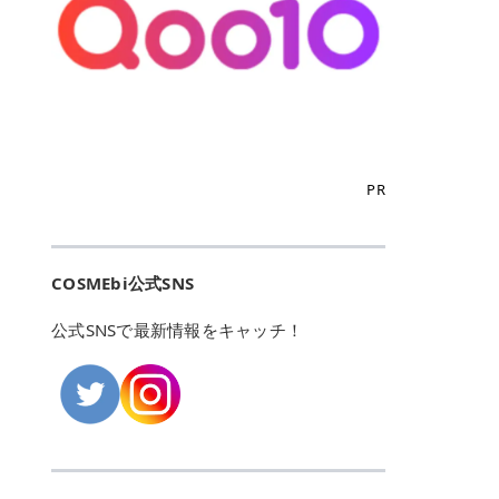
こからは、東京で人気のフレイアク
カリしたくありませんよね。エミナ
ント おすすめパーソナルカラー 02
> あんずのほのかに甘い香りがしま
るカーミングケアパッド」 ツボクサ
OFFクーポンなどを使って、SNSで
リニック・レジーナクリニック・エ
ルクリニックなら、最短1ヶ月ペー
モモ イエベ春・ブルベ夏 03 ワイン
すが > 強くないのでいつでも使える
エキス（保湿成分）配合で、肌荒れ
バズっている美容液やパック、限定
ミナルクリニック・リゼクリニック
スで通えるため、最短6ヶ月の全身
ベリー ブルベ冬 05 フィグピューレ
印象です > > 1本持っていると髪だ
や赤みが気になる肌をやさしく整え
の豪華キットをどこよりもお得にゲ
の4院について、おすすめのポイン
脱毛プランを選ぶことができます！
ブルベ夏・イエベ春 06 ラズベリー
けではなくボディやネイルケアにも
る低刺激設計のトナーパッドです。
ットできます✨ 豊富でリアルな口コ
トを詳しくご紹介します！ フレイア
（※予約状況や脱毛効果の個人差に
ケーキ ブルベ夏・ブルベ冬 07 フル
使えるのも◎ > > 引用元:コスメビ
アイテム詳細を見るQoo10での購入
ミや、ブランド公式ショップの出店
クリニック：選べるプランと女子に
よっては、6ヵ月で完了しない場合
ーツオレ イエベ春 40th ストロベリ
アイテム詳細を見るAmazonでのご
はこちら 4. SKINFOOD キャロット
も充実しているため、新作チェック
優しい手厚いサポート♡ ※満足度9
もあります）。 さらに、連続照射が
ーボンボン ブルベ夏 アイテム詳細
購入はこちら 2026年上半期 総合3
カロテン カーミングウォーターパッ
からリピート買いまで、美容マニア
6% 集計機関・アンケート内容：社
できる医療脱毛器を使っているた
を見るQoo10でのご購入はこちら
位 MAJOLICA MAJORCA（マジョリ
ド 「ゆらぎがちな肌をやさしく整え
の「欲しい」がすべて詰まったお買
内・施術済みフレイア顧客向けのア
め、全身の施術でも1回約60分で終
迷ったらこのカラーがおすすめ！ ナ
カ マジョルカ）「シャドーカスタマ
る植物由来カーミングケア」 βカロ
い物天国です。 Qoo10はこちら @C
ンケート 対象期間：2024/12/11～2
わります。 全国60院以上＆21時ま
PR
チュラルメイクなら「02 モモ」 自
イズ」 👑「シャドーカスタマイズ」
テンを含むにんじん由来成分で、乾
OSME アットコスメ（@cosme）
025/5/15 アンケート数:12606 フレ
で営業！ お仕事や学校の帰りにサク
然な血色感を演出できる万能カラ
の特徴 まばゆく発色フォルム整形シ
燥や外的刺激で不安定になりやすい
は、日本の美容マニアなら誰もが一
イアクリニックは、都内に新宿や渋
ッと寄りたい！という方にもエミナ
ー。 オフィスメイクなら「40th ス
ャドウ✨ 吸いこまれそうな奥行きの
肌をやさしく整えます。軽やかな使
度はお世話になる日本最大級の化粧
谷、銀座など7院があり、どこも駅
ルは強い味方。北海道から沖縄まで
トロベリーボンボン」 上品で落ち着
ある目もとをかなえる、フォルム整
用感も特長です。 アイテム詳細を見
品クチコミサイトです✨ 一番の魅力
から近くてアクセス抜群。平日は夜
全国に60院以上を展開しており、ど
いた印象に仕上がります。 毎日使い
形パウダーシャドウ。ひと塗りでま
るQoo10での購入はこちら 5. ANU
は、2,000万件を超える圧倒的なボ
COSMEbi公式SNS
21時まで開いているので、お仕事や
こも駅チカの好立地なんです。しか
やすい万能カラーなら「05 フィグ
ばゆく発色し、光の効果で目もとが
A 8ヒアルロン酸カテキンカーミン
リュームのリアルなクチコミ検索機
学校帰りにも通いやすいクリニック
も夜21時まで開いているので、忙し
ピューレ」 シーンを選ばず使える人
立体的に生まれ変わります。 実際に
グパッド 「うるおいを与えながら肌
能にあります。 自分の年齢や肌質
です。 ♡クイックプラン 時間をか
い毎日でも無理なく予定に組み込め
公式SNSで最新情報をキャッチ！
気カラーです。 韓国メイク・透明感
使用した方のクチコミ > 5 > 鮮やか
のキメを整えるバランスケアパッ
（乾燥肌・敏感肌など）、あるいは
けてしっかり脱毛。割引制度や保証
ます（※店舗によって診察時間は異
重視なら「06 ラズベリーケーキ」
発色✨ 吸い込まれそうな奥行きのあ
ド」 カテキン*1配合の極薄パッド
「毛穴」「美白」といった肌の悩み
サービスは充実！ 全身＋VIO 52,80
なります）。 そして嬉しいのが、施
青みピンクが透明感を引き立てま
る目もとを作れるアイシャドウ♡ >
で、肌にうるおいを与えながらキメ
に合わせてクチコミを絞り込めるた
0円(税込) 5回コース 所要時間が60
術室がカーテン仕切りではなくドア
す。 イエベ春なら「07 フルーツオ
パウダータイプなのに粉っぽさがな
を整え、すこやかな肌状態へ導くデ
め、自分に本当に合うコスメを失敗
分で完了 全身＋VIO＋顔 94,600円
付きの完全個室になっていること！
レ」 やわらかく可愛らしい印象に仕
くぴたっと密着♡発色が良くて煌め
イリーケアアイテムです。 *1 チャ
せずに見つけられる美容の羅針盤と
(税込) 5回コース 36箇所の脱毛が可
女性専用のプライベート空間なの
上がります。 よくある質問💡 色持
くパールが美しい✨ > 単色でも綺麗
カテキン（整肌成分） アイテム詳細
して絶大な信頼を得ています。 さら
能 ♡安心プラン １回、５回コー
で、周りの目を気にせずリラックス
ちはいい？ むちぷるティントはティ
にグラデーションを作れて簡単に立
を見るQoo10での購入はこちら 6.
に、年に数回発表される「ベストコ
ス、８回コースがあり、コース終了
して施術を受けられます。 痛みに配
ント処方のため、塗布後は色が定着
体感を出せます✨ > > カラーの名前
MEDIHEAL PDRNリフティングパッ
スメアワード（ベスコス）」は、日
後の追加照射の料金も設定していま
慮した医療脱毛器の導入と肌トラブ
しやすく、飲み物を飲んだあとでも
がまた可愛い💕 > PK321 ひとひら
ド 「ハリ感を意識したケアで肌をな
本の美容トレンドを大きく左右する