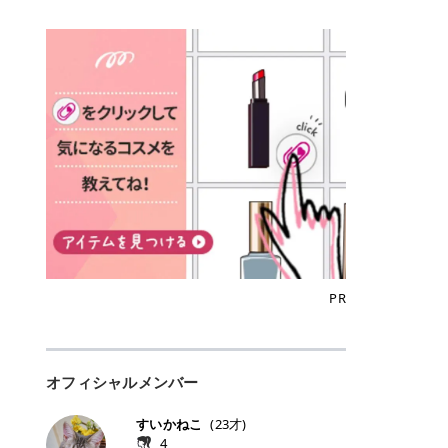
込)/5回 144,800円(税込)/5回 毛質に
Qoo10でのご購入はこちら CANMA
に触れた瞬間、ぷるんとしたジェリ
どに数分のせることで、集中保湿ケ
にぴったり。 Qoo10も、オリヤン
いでしょうか。 ズバリ、効果を実感
合わせて脱毛機を選択可能！有効期
KE むちぷるティント全色一覧 モモ
ーグロスが広がり、ふっくらボリュ
アとしても活用できます。 トナーパ
も、＠cosmeも、いつものコスメ購
するまでの期間や必要な施術回数が
限も5年と長くマイペースに通いや
｜血色感じるヌーディーピンク 桃の
ーム感のある仕上がりに✨ まるでリ
ッドの選び方 トナーパッドは、配合
入を“ちょっとお得”に変えられるの
大きな違いとして挙げられます！ 医
すい ラシャ メディオスターNeXT P
ような血色感を演出するヌーディー
フティングしたような、新しいリッ
成分やパッドの素材によって特徴が
が、トラミーリワードです✨ 今回
療脱毛は、医療機関（クリニックや
RO ジェントルYAGプロ 公式サイト
ピンク。 黄みと青みのバランスが良
プティンググロス💄 実際に使用した
異なります。 自分の肌悩みや理想の
は、トラミーリワードの特徴や活用
皮膚科など）だけで扱える高出力の
> ※医療脱毛は自由診療です。治療
く、自然になじむコーラル系カラー
方のクチコミ > 5 > プルプル > 唇に
仕上がりに合わせて選ぶことで、毎
方法、美容好きさんにおすすめな理
レーザーを使って、発毛組織にアプ
には赤み、痒み、火傷、毛嚢炎、一
です。 自然な血色感をプラスしてく
塗るPDRNグロス > > AMUSE ジェ
日のスキンケアに取り入れやすくな
由を詳しくご紹介します！ トラミー
ローチする施術といわれています。
時的な硬毛化などのリスクが伴いま
れるので、ナチュラルメイクとの相
ルフィットグロス > > ぷっくりツヤ
ります。 肌悩みに合わせて選ぶ パ
リワードとは？ 「トラミーリワー
そのため、少ない回数で永久脱毛
す。 目次▼ 1. エミナルクリニック
性抜群。 可愛らしく、多幸感のある
ツヤだけどベタっとした感じはなく
ッドの素材で選ぶ トナーパッドの使
ド」は、東証グロース上場企業であ
（※）を目指すことができます。
の魅力とは？選ばれる3つの特徴 ・
印象に仕上がります。 ワインベリー
て使いやすいですね。プランピング
い方 洗顔後すぐの清潔な肌に使用し
る株式会社アイズが運営する、安
（※永久脱毛とは一生毛が1本も生
最短6か月からの脱毛プランが選べ
｜気品をまとうローズレッド 深みの
効果で少しスーッとします。ここは
ます。 STEP1 エンボス面（凹凸
心・安全なポイントサイト機能で
えてこないという意味ではなく、ア
る！ ・全国60院以上＆21時まで営
ある青みレッド。 大人っぽく華やか
好き嫌いがあるかもしれませんが慣
面）で顔全体をやさしく拭き取りま
す。 トラミーリワードは、トラミー
メリカの基準に基づき「長期間にわ
業！ ・痛みに配慮した医療脱毛器の
な印象を与えるベリーカラーです。
れますね。 > > 分かりにくいけど、
す。 特に小鼻・あご・額など皮脂や
会員向けのポイントサービスです。
たって毛量が明らかに減少している
導入と肌トラブル対応 2. エミナル
ひと塗りで顔全体が華やかになり、
チップは片面がツルツル、片面がモ
古い角質が気になる部分は丁寧にな
対象ショップやサービスを利用する
状態が維持されること」を指しま
クリニックの口コミ・評判 3. エミ
リップを主役にしたメイクが完成。
ケモケになってます。 > > 桜グロス
じませましょう。 STEP2 パッドを
ことでポイントを獲得でき、貯まっ
す。） 一方のエステ脱毛は、出力が
ナルクリニックの全身脱毛料金プラ
クールで上品な雰囲気を演出できま
【日本限定色】：上品なピンクベー
裏返し、フラット面で顔全体をやさ
たポイントはAmazonギフト券やド
優しい機器を使うため痛みが少ない
ン ・全身脱毛の基本コースと料金
す。 フィグピューレ｜色っぽさと上
ジュ > > すももパールグロス【日本
PR
しく押さえながら化粧水をなじませ
ットマネーなどに交換できます。 普
のがメリットですが、毛根を破壊す
・追加費用がかからないシステム ・
品さを叶える赤みローズ 赤みとくす
限定色】：微細なラメがきらめく血
ます。 STEP3 その後は美容液・乳
段のネットショッピングを活用しな
ることはできないので一時的な減毛
支払い方法｜決済方法と医療ローン
みをほどよく含んだローズカラー。
色がよく見えるピンク。 > > どちら
液・クリームなど、普段どおりのス
がらポイントを貯められるため、ポ
にとどまります。結果的に、何度も
の活用も！ 4. エミナルクリニック
ニュートラルな発色で、肌色を選び
も上品で使いやすい色ですね。すも
キンケアを行います。 乾燥が気にな
イ活初心者でも始めやすいのが魅力
通う必要が出てくることが多くなり
の熱破壊式の脱毛機 5. エミナルク
にくい万能カラーです。 派手すぎず
もパールグロスの方がラメが入って
る部分には2〜5分程度のせて部分用
です✨ トラミーリワードの特徴 普
ます。 なお、医療脱毛は保険がきか
リニックのお得な割引・キャンペー
オフィシャルメンバー
落ち着いた印象に仕上がり、オン・
いるので華やかそうに見えるけど、
パックとして使用するのもおすすめ
段よく使っているコスメ通販サイト
ない自由診療なので、クリニックに
ン制度 ・学生プラン｜学生証の提示
オフ問わず使いやすいカラー。 きれ
付けてみると落ち着いた色ですね。
です。 おすすめトナーパッド7選 こ
を、トラミーリワード経由にするだ
よって料金設定が自由に決められて
で割引 ・ペア限定プラン｜家族や友
いめメイクにもカジュアルメイクに
> > スキンケア成分が配合されてい
すいかねこ
(
23
才)
こからは、保湿ケアや肌荒れケア、
けでポイントが貯まるのが大きな魅
います。だからこそ、しっかり比較
人と一緒にスタートできる ・他社か
もマッチします。 ラズベリーケーキ
て保湿もしっかりしてくれます。最
4
毛穴ケアなど目的別におすすめのト
力です✨ 例えば、、、 ・メガ割の
して選ぶことが大切なのです。 医療