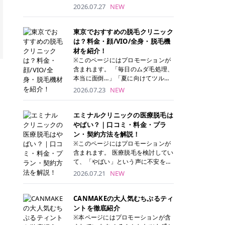
ナーパッド」は、化粧水や美容液を
2026.07.27
NEW
たっぷり含ませた丸型のコットンパ
ッド状のスキンケアアイテムです。
トナーパッドは洗顔後に肌をやさし
東京でおすすめの脱毛クリニック
く拭き取ることで、古い角質や余分
は？料金・顔/VIO/全身・脱毛機
な皮脂汚れをオフしながら、うるお
材を紹介！
いを与えられるのが特徴✨ さらに、
※このページにはプロモーションが
気になる部分には数分のせて部分用
含まれます。 「毎日のムダ毛処理、
パックとしても使用できるため、1
本当に面倒…」「夏に向けてツルツ
枚で「拭き取り」と「保湿ケア」の
ル肌になりたい！」 そう思って東京
2026.07.23
NEW
両方を叶えられます。 韓国コスメブ
で医療脱毛を探し始めても、クリニ
ランドを中心に人気を集めていまし
ックがたくさんありすぎてどこを選
たが、現在では日本でも定番のスキ
べばいいの？と迷ってしまいますよ
エミナルクリニックの医療脱毛は
ンケアアイテムとして幅広い世代に
ね。 この記事では、医療脱毛の基本
やばい？｜口コミ・料金・プラ
愛用されています。 トナーパッドの
から、東京で特に通いやすいフレイ
ン・契約方法を解説！
特徴 トナーパッドと拭き取り化粧水
アクリニック・レジーナクリニッ
※このページにはプロモーションが
の違い 「トナーパッド」と「拭き取
ク・エミナルクリニック・リゼクリ
含まれます。 医療脱毛を検討してい
り化粧水」はどちらも洗顔後に使用
ニックの4院について、分かりやす
て、「やばい」という声に不安を抱
するスキンケアアイテムですが、使
く解説します。 自分にぴったりのク
える方も多いのではないでしょう
2026.07.21
NEW
い方や特徴に違いがあります。 トナ
リニックを見つけて、面倒な自己処
か。 この記事では、エミナルクリニ
ーパッドは、化粧水があらかじめパ
理から卒業しちゃいましょう♪ クリ
ックの全身脱毛プランの詳しい料金
ッドに含まれているため、コットン
ニック 全身＋VIO 全身＋VIO＋顔 特
体系をはじめ、学生や友人同士でお
CANMAKEの大人気むちぷるティ
を用意する手間がなく、忙しい朝で
徴 脱毛器 詳細 フレイアクリニック
得になる割引キャンペーン、無料カ
ントを徹底紹介
もサッと使えるのが魅力です。 ま
52,800円(税込)/5回 94,600円(税
ウンセリングから施術までの具体的
※本ページにはプロモーションが含
た、保湿成分を豊富に配合した商品
込)/5回 肌への負担に配慮しなが
なステップを分かりやすく解説しま