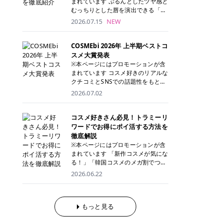
まれています ぷるんとしたツヤ感と
が多く、拭き取り後にそのまま部分
ら、コストパフォーマンスも重視し
す。 これから手軽に全身医療脱毛を
むっちりとした唇を演出できる「C
用パックとして使えるトナーパッド
たい方に！ メディオスターモノリス
始めたいと考えている方は、ぜひ最
ANMAKE（キャンメイク）むちぷる
2026.07.15
NEW
も増えています。 一方、拭き取り化
メディオスターNeXT PRO 公式サイ
後までチェックして、ご自身にぴっ
ティント」。 ティントならではの色
粧水は液体タイプのため、コットン
ト> レジーナクリニック 52,800円
たりのクリニック選びの参考にして
持ちに加え、プランパー効果※と保
に含ませて使用します。 使用量を調
(税込)/5回 99,000円(税込)/5回 ジェ
ください！ クリニック 全身＋VIO
湿ケアも叶えられることから、SNS
COSMEbi 2026年 上半期ベストコ
整しやすく、お気に入りの化粧水を
ントルシリーズを選べるため、脱毛
全身＋VIO＋顔 特徴 脱毛器 詳細 フ
でも話題の人気リップです。 「自分
スメ大賞発表
使いたい方やコストを抑えて続けた
機にこだわりたい方におすすめ！ ジ
レイアクリニック 52,800円(税込)/5
にはどのカラーが似合う？」「イエ
※本ページにはプロモーションが含
い方にもおすすめです。 トナーパッ
ェントルマックスプロ ジェントルマ
回 94,600円(税込)/5回 肌への負担
ベ・ブルベ別のおすすめは？」と気
まれています コスメ好きのリアルな
ドのメリット トナーパッドは、角質
ックスプロプラス ジェントルレーズ
に配慮しながら、コストパフォーマ
になっている方も多いのではないで
クチコミとSNSでの話題性をもとに
ケア・保湿ケア・部分用パックまで
プロ ソプラノチタニウム 公式サイ
ンスも重視したい方に！ メディオス
しょうか。 今回は6色のスウォッチ
選出された、COSMEbi 2026年上半
1枚で行える便利なスキンケアアイ
2026.07.02
ト> エミナルクリニック 49,500円
ターモノリス メディオスターNeXT
とともにご紹介！それぞれの色味や
期のベストコスメが決定！ 話題性・
テムです。 ここでは、トナーパッド
(税込)/6回 93,500円(税込)/6回 エミ
PRO 公式サイト> レジーナクリニッ
おすすめのパーソナルカラー、どん
使用感・仕上がりすべてを兼ね備え
を取り入れるメリットをご紹介しま
ナルクリニックの始めやすい料金設
ク 52,800円(税込)/5回 99,000円(税
なメイクに合うのかまで詳しく解説
た名品たちを、カテゴリ別にご紹介
コスメ好きさん必見！トラミーリ
す。 古い角質や皮脂汚れをやさしく
定！月々払いも安くて通いやすい ク
込)/5回 ジェントルシリーズを選べ
します✨ ※メイクアップ効果による
します。 本記事では、2025年11月
ワードでお得にポイ活する方法を
オフ トナーパッドを使用すること
リスタルプロ 公式サイト> リゼクリ
るため、脱毛機にこだわりたい方に
CANMAKE むちぷるティントとは？
～2026年4月までの半年間におい
徹底解説
で、洗顔だけでは落としきれない古
ニック 109,800円(税込)/5回 144,80
おすすめ！ ジェントルマックスプロ
CANMAKE むちぷるティントは、テ
て、COSMEbi内でのクチコミとSN
い角質や余分な皮脂汚れをやさしく
※本ページにはプロモーションが含
0円(税込)/5回 毛質に合わせて脱毛
ジェントルマックスプロプラス ジェ
ィント・プランパー・保湿ケアを1
Sでの話題性を元に選出されたコス
拭き取り、なめらかな肌へ整えま
まれています 「新作コスメが気にな
機を選択可能！有効期限も5年と長
ントルレーズプロ ソプラノチタニウ
本で叶えるリップです。 するすると
メやスキンケアなどの化粧品を「総
す。 保湿ケアまで1枚でできる 保湿
る！」「韓国コスメのメガ割でつい
くマイペースに通いやすい ラシャ
ム 公式サイト> エミナルクリニック
塗れるなめらかなテクスチャーで、
合」「デパコス」「プチプラ」「韓
成分を配合したトナーパッドなら、
買いすぎてしまう……」 そんな美容
メディオスターNeXT PRO ジェント
2026.06.22
49,500円(税込)/6回 93,500円(税
縦ジワをカバーしながら、むっちり
国コスメ」に分けて1位～3位までを
肌へうるおいを与えながらスキンケ
好きさんにおすすめなのが「トラミ
ルYAGプロ 公式サイト> ｜そもそも
込)/6回 エミナルクリニックの始め
としたツヤのある唇を演出します。
ランキング形式で発表！ 2026年上
アできるため、忙しい朝や夜の時短
ーリワード」です！ 普段のお買い物
医療脱毛って？エステ脱毛と何が違
やすい料金設定！月々払いも安くて
さらに、美容保湿成分を配合してい
半期 総合大賞 AMUSE（アミュー
ケアにもぴったりです。 部分パック
を少し工夫するだけでポイントを貯
うの？ 脱毛を考えたときに、まず悩
通いやすい クリスタルプロ 公式サ
るため、乾燥しにくくデイリー使い
ズ）「 ジェルフィットグロス」 👑
としても使える 多くのトナーパッド
められるため、コスメやスキンケア
もっと見る
むのが「医療脱毛とエステ脱毛、ど
イト> リゼクリニック 109,800円(税
にもぴったり！ アイテム詳細を見る
「ジェルフィットグロス」の特徴 唇
は、乾燥が気になる頬や額、小鼻な
にかかる費用を少しでも抑えたい方
っちがいいの？」ということではな