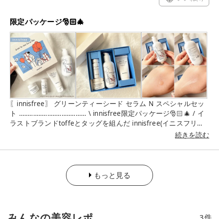
限定パッケージ🎅🏻🎄
〖innisfree〗 グリーンティーシード セラム N スペシャルセッ
ト ‥‥‥‥‥‥‥‥‥‥‥‥‥‥‥‥‥‥‥ \ innisfree限定パッケージ🎅🏻🎄 / イ
ラストブランドtoffeとタッグを組んだ innisfree(イニスフリー)
の 2022年のホリデーコレクション𓂃🎁 2022 Green
続きを読む
Holidays(グリーンホリデー) 11月1日(火)に数量限定で登場.ᐟ.ᐟ
緑茶乳酸菌で肌の潤いバリアをサポートし、 日々の乾燥ダメー
ジに負けない すこやか肌へ導くスペシャルセット𓂃🌿 一緒に
いれば幸せあふれる心温まる 童話のような時間🕰✨韓国発の
もっと見る
イラストブランド꧁ toffe ꧂ サックスブルーとオレンジカラ
ーで 今までにない新しいスタイルの イニスフリーのホリデーを
表現したそう.ᐟ.ᐟ ───────────────── ☑︎ グリーンティー
シード セラム N 160ml 通常サイズ80mlなので、2倍のサイズ
みんなの美容レポ
3
件