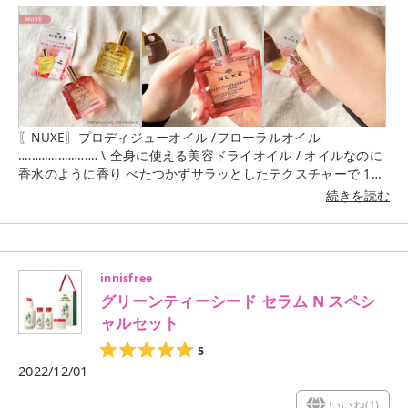
〖NUXE〗プロディジューオイル /フローラルオイル
‥‥‥‥‥‥‥‥‥‥‥‥ \ 全身に使える美容ドライオイル / オイルなのに
香水のように香り べたつかずサラッとしたテクスチャーで 1本
で顔、体、髪と全身に使えて、 保湿からエイジングケアまでを
続きを読む
幅広く 使えるのが嬉しいマルチ美容ドライオイル🌼🌿 ノーマル
なプロディジュー オイルと、 満開に咲きほこる、陽気な マグ
ノリアを中心にブレンドした 華やかなフローラル ブーケの香り
な プロディジュー フローラルオイル𓂃🌸 香りがとてもよく
innisfree
て、オイルのベタつきが 苦手だけど、このオイルはベタつくこ
グリーンティーシード セラム N スペシ
ともなく 塗った後も翌日もしっとりしてる肌になる✨ わたし
は、ノーマルなプロディジューオイル お気に入りすぎて何回も
ャルセット
リピしてます◎ ユニセックスなので男女問わず 使用できるのが
5
嬉しいポイント🙆🏻‍♀️🤍 お風呂上がり吹きかけて塗り塗りするだ
2022/12/01
け なのでお気に入りのアイテム ⸜♡⸝ ‥‥‥‥‥‥‥‥‥‥‥‥
いいね(
1
)