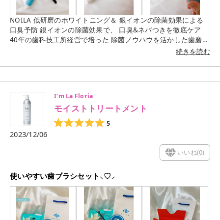
NOILA 低研磨のホワイトニング＆ 銀イオンの除菌効果による
口臭予防 銀イオンの除菌効果で、 口臭&ネバつきを徹底ケア
40年の歯科技工所経営で培った 除菌ノウハウを活かした歯磨き
粉 天然由来成分98%の安心の日本製造 アメリカ、アメリカ歯科
続きを読む
医師会(ADA)にて 低研磨・高洗浄能力の実証実験済み 口内を統
べる小型ヘッド 口内の隙間、磨きにくい奥歯の裏まで しっかり
磨く、厚さ約4.5mmの小型で 楕円形のヘッドだから安定する
磨き心地 持ち運びもしやすいから、職場に 置いてお昼のあとに
I'm La Floria
歯磨きしてます #ノイラ #NOILA #歯磨き粉 #銀イオン #持ち
モイストトリートメント
歩きにも便利！ #デザイン #口臭予防 #私のこだわり #口臭対
策 #口臭ケア #低研磨 #ホワイトニング #歯ブラシ
5
‥‥‥‥‥‥‥‥‥‥‥‥‥‥‥‥‥‥‥
2023/12/06
いいね(
0
)
使いやすい歯ブラシセット⸜♡⸝