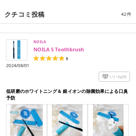
クチコミ投稿
42
件
NOILA
NOILA S Toothbrush
5
2024/08/01
いいね(
0
)
低研磨のホワイトニング＆ 銀イオンの除菌効果による口臭
予防