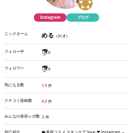
Instagram
ブログ
ニックネーム
める
（
31
才）
フォロー中
0
フォロワー
9
気になる数
15
件
クチコミ投稿数
42
件
みんなの美容レポ数
3
件
自己紹介
☁️美容コスメ スキンケア love..❤︎ Instagram →