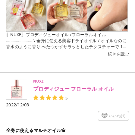
〖NUXE〗プロディジューオイル /フローラルオイル
‥‥‥‥‥‥‥‥‥‥‥‥ \ 全身に使える美容ドライオイル / オイルなのに
香水のように香り べたつかずサラッとしたテクスチャーで 1本
で顔、体、髪と全身に使えて、 保湿からエイジングケアまでを
続きを読む
幅広く 使えるのが嬉しいマルチ美容ドライオイル🌼🌿 香りがと
てもよくて、オイルのベタつきが 苦手だけど、このオイルはベ
タつくこともなく 塗った後も翌日もしっとりしてる肌になる✨
わたしは、ノーマルなプロディジューオイル お気に入りすぎて
NUXE
何回もリピしてます◎ ユニセックスなので男女問わず 使用でき
プロディジュー フローラル オイル
るのが嬉しいポイント🙆🏻‍♀️🤍 お風呂上がり吹きかけて塗り塗り
するだけ なのでお気に入りのアイテム ⸜♡⸝ ‥‥‥‥‥‥‥‥‥‥‥‥
5
2022/12/03
いいね(
1
)
全身に使えるマルチオイル🌸