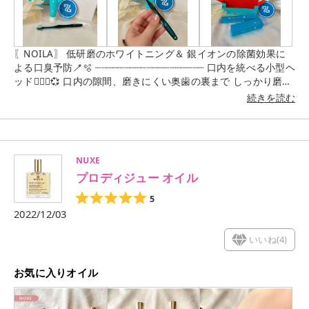
〖NOILA〗 低研磨のホワイトニング＆ 銀イオンの除菌効果に
よる口臭予防🪥🫧 ┈┈┈┈┈┈┈┈┈┈┈┈┈┈┈┈┈┈┈ 口内を統べる小型ヘ
ッド🙆🏻‍♀️💞 口内の隙間、磨きにくい奥歯の裏まで しっかり磨
く、厚さ約4.5mmの小型で 楕円形のヘッドだから安定する磨
続きを読む
き心地🩵 ラッピングもおしゃれで プレゼントにもぴったり🎁🧡
楽天店オープン記念キャンペーン PefectSetが30%OFF(￥3,400
→ ￥2,380) URL https://item.rakuten.co.jp/noila/set_000/
‥‥‥‥‥‥‥‥‥‥‥‥‥‥‥‥‥‥‥ #ノイラ #NOILA #歯磨き粉 #銀イオ
NUXE
ン #口臭予防 #口臭対策 #口臭ケア #低研磨 #ホワイト
プロディジュー オイル
ニング #ハイライトブラシ
5
2022/12/03
いいね(
4
)
お気に入りオイル