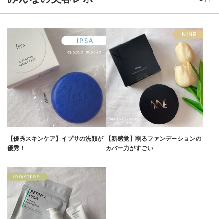
😳！ 80ml(公式サイト3,190円)なので、 このセットは4,235円
でめっちゃお得⸜♡⸝ グリーンティーシードセラムは、 何回もリ
ピしてる愛用中の導入化粧液 innisfreeといえば定番のアイテム
🌱 とろみのあるテクスチャーで伸びがよく お肌にスッと馴染ん
でベタつかず心地よい使用感 しっとりモチモチのお肌で その後
のスキンケアがぐんぐん浸透する👌🏻💕
───────────────── ☑︎ グリーンティー アミノ フォーム
クレンザー 50g なめらかなテクスチャーで泡立ちもよく きめ
細かいもっちりした泡で優しく洗顔できる😶‍🌫️🫧 洗い流した後は
つっぱり感もなく良き.ᐟ.ᐟ ───────────────── ☑︎ グリー
ンティーシード モイスト スキン 30ml さらっとみずみずしいテ
クスチャーで、 お肌にスーッと浸透してモチモチのお肌に𓂃🤍
───────────────── ☑︎ グリーンティーシード モイスト
クリーム 20ml なめらかなテクスチャーで伸びがとても良く お
【優秀スキンケア】イプサの洗顔が
【新感覚】削るファンデーションの
肌にスッーと馴染んでベタつきもない🙆🏻‍♀️✨ 潤いをしっかり閉じ
優秀！
カバー力がすごい
込めてくれて しっとりなめらかツヤ感のあるお肌にしてくれる
◎ ───────────────── パッケージが可愛すぎる🥹💖💖
おしゃれで華やかなイラストがお気に入り⸜♡⸝ グリーンティー
シードセラム何回もリピ してるけど、パッケージは好みでなか
ったので このホワイトに可愛いイラストお気に入りすぎる 詰め
替え用出してくれないかな𓂃🥲✨ 箱には、サプリ入れて使って
ます🫶🏻🤍 ‥‥‥‥‥‥‥‥‥‥‥‥‥‥‥‥‥‥‥