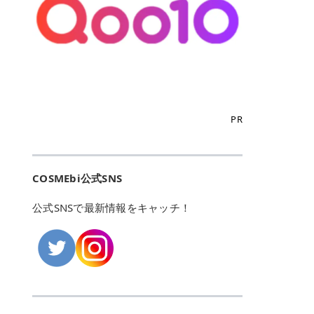
こからは、東京で人気のフレイアク
カリしたくありませんよね。エミナ
ント おすすめパーソナルカラー 02
> あんずのほのかに甘い香りがしま
るカーミングケアパッド」 ツボクサ
OFFクーポンなどを使って、SNSで
リニック・レジーナクリニック・エ
ルクリニックなら、最短1ヶ月ペー
モモ イエベ春・ブルベ夏 03 ワイン
すが > 強くないのでいつでも使える
エキス（保湿成分）配合で、肌荒れ
バズっている美容液やパック、限定
ミナルクリニック・リゼクリニック
スで通えるため、最短6ヶ月の全身
ベリー ブルベ冬 05 フィグピューレ
印象です > > 1本持っていると髪だ
や赤みが気になる肌をやさしく整え
の豪華キットをどこよりもお得にゲ
の4院について、おすすめのポイン
脱毛プランを選ぶことができます！
ブルベ夏・イエベ春 06 ラズベリー
けではなくボディやネイルケアにも
る低刺激設計のトナーパッドです。
ットできます✨ 豊富でリアルな口コ
トを詳しくご紹介します！ フレイア
（※予約状況や脱毛効果の個人差に
ケーキ ブルベ夏・ブルベ冬 07 フル
使えるのも◎ > > 引用元:コスメビ
アイテム詳細を見るQoo10での購入
ミや、ブランド公式ショップの出店
クリニック：選べるプランと女子に
よっては、6ヵ月で完了しない場合
ーツオレ イエベ春 40th ストロベリ
アイテム詳細を見るAmazonでのご
はこちら 4. SKINFOOD キャロット
も充実しているため、新作チェック
優しい手厚いサポート♡ ※満足度9
もあります）。 さらに、連続照射が
ーボンボン ブルベ夏 アイテム詳細
購入はこちら 2026年上半期 総合3
カロテン カーミングウォーターパッ
からリピート買いまで、美容マニア
6% 集計機関・アンケート内容：社
できる医療脱毛器を使っているた
を見るQoo10でのご購入はこちら
位 MAJOLICA MAJORCA（マジョリ
ド 「ゆらぎがちな肌をやさしく整え
の「欲しい」がすべて詰まったお買
内・施術済みフレイア顧客向けのア
め、全身の施術でも1回約60分で終
迷ったらこのカラーがおすすめ！ ナ
カ マジョルカ）「シャドーカスタマ
る植物由来カーミングケア」 βカロ
い物天国です。 Qoo10はこちら @C
ンケート 対象期間：2024/12/11～2
わります。 全国60院以上＆21時ま
PR
チュラルメイクなら「02 モモ」 自
イズ」 👑「シャドーカスタマイズ」
テンを含むにんじん由来成分で、乾
OSME アットコスメ（@cosme）
025/5/15 アンケート数:12606 フレ
で営業！ お仕事や学校の帰りにサク
然な血色感を演出できる万能カラ
の特徴 まばゆく発色フォルム整形シ
燥や外的刺激で不安定になりやすい
は、日本の美容マニアなら誰もが一
イアクリニックは、都内に新宿や渋
ッと寄りたい！という方にもエミナ
ー。 オフィスメイクなら「40th ス
ャドウ✨ 吸いこまれそうな奥行きの
肌をやさしく整えます。軽やかな使
度はお世話になる日本最大級の化粧
谷、銀座など7院があり、どこも駅
ルは強い味方。北海道から沖縄まで
トロベリーボンボン」 上品で落ち着
ある目もとをかなえる、フォルム整
用感も特長です。 アイテム詳細を見
品クチコミサイトです✨ 一番の魅力
から近くてアクセス抜群。平日は夜
全国に60院以上を展開しており、ど
いた印象に仕上がります。 毎日使い
形パウダーシャドウ。ひと塗りでま
るQoo10での購入はこちら 5. ANU
は、2,000万件を超える圧倒的なボ
COSMEbi公式SNS
21時まで開いているので、お仕事や
こも駅チカの好立地なんです。しか
やすい万能カラーなら「05 フィグ
ばゆく発色し、光の効果で目もとが
A 8ヒアルロン酸カテキンカーミン
リュームのリアルなクチコミ検索機
学校帰りにも通いやすいクリニック
も夜21時まで開いているので、忙し
ピューレ」 シーンを選ばず使える人
立体的に生まれ変わります。 実際に
グパッド 「うるおいを与えながら肌
能にあります。 自分の年齢や肌質
です。 ♡クイックプラン 時間をか
い毎日でも無理なく予定に組み込め
公式SNSで最新情報をキャッチ！
気カラーです。 韓国メイク・透明感
使用した方のクチコミ > 5 > 鮮やか
のキメを整えるバランスケアパッ
（乾燥肌・敏感肌など）、あるいは
けてしっかり脱毛。割引制度や保証
ます（※店舗によって診察時間は異
重視なら「06 ラズベリーケーキ」
発色✨ 吸い込まれそうな奥行きのあ
ド」 カテキン*1配合の極薄パッド
「毛穴」「美白」といった肌の悩み
サービスは充実！ 全身＋VIO 52,80
なります）。 そして嬉しいのが、施
青みピンクが透明感を引き立てま
る目もとを作れるアイシャドウ♡ >
で、肌にうるおいを与えながらキメ
に合わせてクチコミを絞り込めるた
0円(税込) 5回コース 所要時間が60
術室がカーテン仕切りではなくドア
す。 イエベ春なら「07 フルーツオ
パウダータイプなのに粉っぽさがな
を整え、すこやかな肌状態へ導くデ
め、自分に本当に合うコスメを失敗
分で完了 全身＋VIO＋顔 94,600円
付きの完全個室になっていること！
レ」 やわらかく可愛らしい印象に仕
くぴたっと密着♡発色が良くて煌め
イリーケアアイテムです。 *1 チャ
せずに見つけられる美容の羅針盤と
(税込) 5回コース 36箇所の脱毛が可
女性専用のプライベート空間なの
上がります。 よくある質問💡 色持
くパールが美しい✨ > 単色でも綺麗
カテキン（整肌成分） アイテム詳細
して絶大な信頼を得ています。 さら
能 ♡安心プラン １回、５回コー
で、周りの目を気にせずリラックス
ちはいい？ むちぷるティントはティ
にグラデーションを作れて簡単に立
を見るQoo10での購入はこちら 6.
に、年に数回発表される「ベストコ
ス、８回コースがあり、コース終了
して施術を受けられます。 痛みに配
ント処方のため、塗布後は色が定着
体感を出せます✨ > > カラーの名前
MEDIHEAL PDRNリフティングパッ
スメアワード（ベスコス）」は、日
後の追加照射の料金も設定していま
慮した医療脱毛器の導入と肌トラブ
しやすく、飲み物を飲んだあとでも
がまた可愛い💕 > PK321 ひとひら
ド 「ハリ感を意識したケアで肌をな
本の美容トレンドを大きく左右する