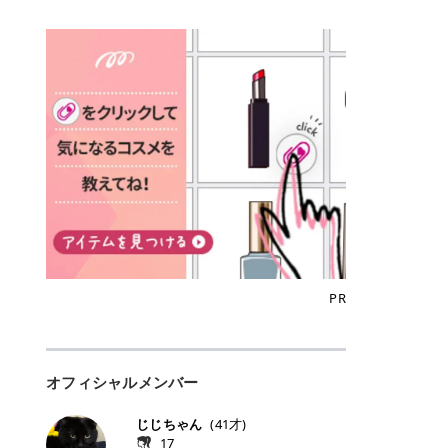
込)/5回 144,800円(税込)/5回 毛質に
Qoo10でのご購入はこちら CANMA
に触れた瞬間、ぷるんとしたジェリ
どに数分のせることで、集中保湿ケ
にぴったり。 Qoo10も、オリヤン
いでしょうか。 ズバリ、効果を実感
合わせて脱毛機を選択可能！有効期
KE むちぷるティント全色一覧 モモ
ーグロスが広がり、ふっくらボリュ
アとしても活用できます。 トナーパ
も、＠cosmeも、いつものコスメ購
するまでの期間や必要な施術回数が
限も5年と長くマイペースに通いや
｜血色感じるヌーディーピンク 桃の
ーム感のある仕上がりに✨ まるでリ
ッドの選び方 トナーパッドは、配合
入を“ちょっとお得”に変えられるの
大きな違いとして挙げられます！ 医
すい ラシャ メディオスターNeXT P
ような血色感を演出するヌーディー
フティングしたような、新しいリッ
成分やパッドの素材によって特徴が
が、トラミーリワードです✨ 今回
療脱毛は、医療機関（クリニックや
RO ジェントルYAGプロ 公式サイト
ピンク。 黄みと青みのバランスが良
プティンググロス💄 実際に使用した
異なります。 自分の肌悩みや理想の
は、トラミーリワードの特徴や活用
皮膚科など）だけで扱える高出力の
> ※医療脱毛は自由診療です。治療
く、自然になじむコーラル系カラー
方のクチコミ > 5 > プルプル > 唇に
仕上がりに合わせて選ぶことで、毎
方法、美容好きさんにおすすめな理
レーザーを使って、発毛組織にアプ
には赤み、痒み、火傷、毛嚢炎、一
です。 自然な血色感をプラスしてく
塗るPDRNグロス > > AMUSE ジェ
日のスキンケアに取り入れやすくな
由を詳しくご紹介します！ トラミー
ローチする施術といわれています。
時的な硬毛化などのリスクが伴いま
れるので、ナチュラルメイクとの相
ルフィットグロス > > ぷっくりツヤ
ります。 肌悩みに合わせて選ぶ パ
リワードとは？ 「トラミーリワー
そのため、少ない回数で永久脱毛
す。 目次▼ 1. エミナルクリニック
性抜群。 可愛らしく、多幸感のある
ツヤだけどベタっとした感じはなく
ッドの素材で選ぶ トナーパッドの使
ド」は、東証グロース上場企業であ
（※）を目指すことができます。
の魅力とは？選ばれる3つの特徴 ・
印象に仕上がります。 ワインベリー
て使いやすいですね。プランピング
い方 洗顔後すぐの清潔な肌に使用し
る株式会社アイズが運営する、安
（※永久脱毛とは一生毛が1本も生
最短6か月からの脱毛プランが選べ
｜気品をまとうローズレッド 深みの
効果で少しスーッとします。ここは
ます。 STEP1 エンボス面（凹凸
心・安全なポイントサイト機能で
えてこないという意味ではなく、ア
る！ ・全国60院以上＆21時まで営
ある青みレッド。 大人っぽく華やか
好き嫌いがあるかもしれませんが慣
面）で顔全体をやさしく拭き取りま
す。 トラミーリワードは、トラミー
メリカの基準に基づき「長期間にわ
業！ ・痛みに配慮した医療脱毛器の
な印象を与えるベリーカラーです。
れますね。 > > 分かりにくいけど、
す。 特に小鼻・あご・額など皮脂や
会員向けのポイントサービスです。
たって毛量が明らかに減少している
導入と肌トラブル対応 2. エミナル
ひと塗りで顔全体が華やかになり、
チップは片面がツルツル、片面がモ
古い角質が気になる部分は丁寧にな
対象ショップやサービスを利用する
状態が維持されること」を指しま
クリニックの口コミ・評判 3. エミ
リップを主役にしたメイクが完成。
ケモケになってます。 > > 桜グロス
じませましょう。 STEP2 パッドを
ことでポイントを獲得でき、貯まっ
す。） 一方のエステ脱毛は、出力が
ナルクリニックの全身脱毛料金プラ
クールで上品な雰囲気を演出できま
【日本限定色】：上品なピンクベー
裏返し、フラット面で顔全体をやさ
たポイントはAmazonギフト券やド
優しい機器を使うため痛みが少ない
ン ・全身脱毛の基本コースと料金
す。 フィグピューレ｜色っぽさと上
ジュ > > すももパールグロス【日本
PR
しく押さえながら化粧水をなじませ
ットマネーなどに交換できます。 普
のがメリットですが、毛根を破壊す
・追加費用がかからないシステム ・
品さを叶える赤みローズ 赤みとくす
限定色】：微細なラメがきらめく血
ます。 STEP3 その後は美容液・乳
段のネットショッピングを活用しな
ることはできないので一時的な減毛
支払い方法｜決済方法と医療ローン
みをほどよく含んだローズカラー。
色がよく見えるピンク。 > > どちら
液・クリームなど、普段どおりのス
がらポイントを貯められるため、ポ
にとどまります。結果的に、何度も
の活用も！ 4. エミナルクリニック
ニュートラルな発色で、肌色を選び
も上品で使いやすい色ですね。すも
キンケアを行います。 乾燥が気にな
イ活初心者でも始めやすいのが魅力
通う必要が出てくることが多くなり
の熱破壊式の脱毛機 5. エミナルク
にくい万能カラーです。 派手すぎず
もパールグロスの方がラメが入って
る部分には2〜5分程度のせて部分用
です✨ トラミーリワードの特徴 普
ます。 なお、医療脱毛は保険がきか
リニックのお得な割引・キャンペー
オフィシャルメンバー
落ち着いた印象に仕上がり、オン・
いるので華やかそうに見えるけど、
パックとして使用するのもおすすめ
段よく使っているコスメ通販サイト
ない自由診療なので、クリニックに
ン制度 ・学生プラン｜学生証の提示
オフ問わず使いやすいカラー。 きれ
付けてみると落ち着いた色ですね。
です。 おすすめトナーパッド7選 こ
を、トラミーリワード経由にするだ
よって料金設定が自由に決められて
で割引 ・ペア限定プラン｜家族や友
いめメイクにもカジュアルメイクに
> > スキンケア成分が配合されてい
じじちゃん
(
41
才)
こからは、保湿ケアや肌荒れケア、
けでポイントが貯まるのが大きな魅
います。だからこそ、しっかり比較
人と一緒にスタートできる ・他社か
もマッチします。 ラズベリーケーキ
て保湿もしっかりしてくれます。最
17
毛穴ケアなど目的別におすすめのト
力です✨ 例えば、、、 ・メガ割の
して選ぶことが大切なのです。 医療