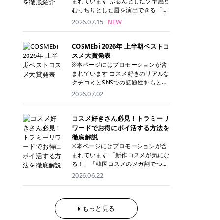
まれています ぷるんとしたツヤ感と
が多く、拭き取り後にそのまま部分
ら、コストパフォーマンスも重視し
す。 これから手軽に全身医療脱毛を
むっちりとした唇を演出できる「C
用パックとして使えるトナーパッド
たい方に！ メディオスターモノリス
始めたいと考えている方は、ぜひ最
ANMAKE（キャンメイク）むちぷる
2026.07.15
NEW
も増えています。 一方、拭き取り化
メディオスターNeXT PRO 公式サイ
後までチェックして、ご自身にぴっ
ティント」。 ティントならではの色
粧水は液体タイプのため、コットン
ト> レジーナクリニック 52,800円
たりのクリニック選びの参考にして
持ちに加え、プランパー効果※と保
に含ませて使用します。 使用量を調
(税込)/5回 99,000円(税込)/5回 ジェ
ください！ クリニック 全身＋VIO
湿ケアも叶えられることから、SNS
COSMEbi 2026年 上半期ベストコ
整しやすく、お気に入りの化粧水を
ントルシリーズを選べるため、脱毛
全身＋VIO＋顔 特徴 脱毛器 詳細 フ
でも話題の人気リップです。 「自分
スメ大賞発表
使いたい方やコストを抑えて続けた
機にこだわりたい方におすすめ！ ジ
レイアクリニック 52,800円(税込)/5
にはどのカラーが似合う？」「イエ
※本ページにはプロモーションが含
い方にもおすすめです。 トナーパッ
ェントルマックスプロ ジェントルマ
回 94,600円(税込)/5回 肌への負担
ベ・ブルベ別のおすすめは？」と気
まれています コスメ好きのリアルな
ドのメリット トナーパッドは、角質
ックスプロプラス ジェントルレーズ
に配慮しながら、コストパフォーマ
になっている方も多いのではないで
クチコミとSNSでの話題性をもとに
ケア・保湿ケア・部分用パックまで
プロ ソプラノチタニウム 公式サイ
ンスも重視したい方に！ メディオス
しょうか。 今回は6色のスウォッチ
選出された、COSMEbi 2026年上半
1枚で行える便利なスキンケアアイ
2026.07.02
ト> エミナルクリニック 49,500円
ターモノリス メディオスターNeXT
とともにご紹介！それぞれの色味や
期のベストコスメが決定！ 話題性・
テムです。 ここでは、トナーパッド
(税込)/6回 93,500円(税込)/6回 エミ
PRO 公式サイト> レジーナクリニッ
おすすめのパーソナルカラー、どん
使用感・仕上がりすべてを兼ね備え
を取り入れるメリットをご紹介しま
ナルクリニックの始めやすい料金設
ク 52,800円(税込)/5回 99,000円(税
なメイクに合うのかまで詳しく解説
た名品たちを、カテゴリ別にご紹介
コスメ好きさん必見！トラミーリ
す。 古い角質や皮脂汚れをやさしく
定！月々払いも安くて通いやすい ク
込)/5回 ジェントルシリーズを選べ
します✨ ※メイクアップ効果による
します。 本記事では、2025年11月
ワードでお得にポイ活する方法を
オフ トナーパッドを使用すること
リスタルプロ 公式サイト> リゼクリ
るため、脱毛機にこだわりたい方に
CANMAKE むちぷるティントとは？
～2026年4月までの半年間におい
徹底解説
で、洗顔だけでは落としきれない古
ニック 109,800円(税込)/5回 144,80
おすすめ！ ジェントルマックスプロ
CANMAKE むちぷるティントは、テ
て、COSMEbi内でのクチコミとSN
い角質や余分な皮脂汚れをやさしく
※本ページにはプロモーションが含
0円(税込)/5回 毛質に合わせて脱毛
ジェントルマックスプロプラス ジェ
ィント・プランパー・保湿ケアを1
Sでの話題性を元に選出されたコス
拭き取り、なめらかな肌へ整えま
まれています 「新作コスメが気にな
機を選択可能！有効期限も5年と長
ントルレーズプロ ソプラノチタニウ
本で叶えるリップです。 するすると
メやスキンケアなどの化粧品を「総
す。 保湿ケアまで1枚でできる 保湿
る！」「韓国コスメのメガ割でつい
くマイペースに通いやすい ラシャ
ム 公式サイト> エミナルクリニック
塗れるなめらかなテクスチャーで、
合」「デパコス」「プチプラ」「韓
成分を配合したトナーパッドなら、
買いすぎてしまう……」 そんな美容
メディオスターNeXT PRO ジェント
2026.06.22
49,500円(税込)/6回 93,500円(税
縦ジワをカバーしながら、むっちり
国コスメ」に分けて1位～3位までを
肌へうるおいを与えながらスキンケ
好きさんにおすすめなのが「トラミ
ルYAGプロ 公式サイト> ｜そもそも
込)/6回 エミナルクリニックの始め
としたツヤのある唇を演出します。
ランキング形式で発表！ 2026年上
アできるため、忙しい朝や夜の時短
ーリワード」です！ 普段のお買い物
医療脱毛って？エステ脱毛と何が違
やすい料金設定！月々払いも安くて
さらに、美容保湿成分を配合してい
半期 総合大賞 AMUSE（アミュー
ケアにもぴったりです。 部分パック
を少し工夫するだけでポイントを貯
うの？ 脱毛を考えたときに、まず悩
通いやすい クリスタルプロ 公式サ
るため、乾燥しにくくデイリー使い
ズ）「 ジェルフィットグロス」 👑
としても使える 多くのトナーパッド
められるため、コスメやスキンケア
もっと見る
むのが「医療脱毛とエステ脱毛、ど
イト> リゼクリニック 109,800円(税
にもぴったり！ アイテム詳細を見る
「ジェルフィットグロス」の特徴 唇
は、乾燥が気になる頬や額、小鼻な
にかかる費用を少しでも抑えたい方
っちがいいの？」ということではな