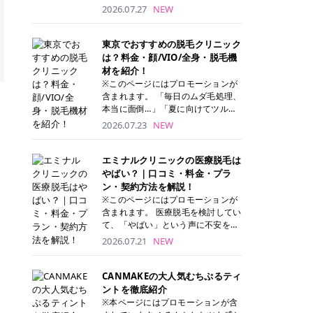
ナーパッド」は、化粧水や美容液を
2026.07.27
NEW
たっぷり含ませた丸型のコットンパ
ッド状のスキンケアアイテムです。
トナーパッドは洗顔後に肌をやさし
東京でおすすめの脱毛クリニック
く拭き取ることで、古い角質や余分
は？料金・顔/VIO/全身・脱毛機
な皮脂汚れをオフしながら、うるお
材を紹介！
いを与えられるのが特徴✨ さらに、
※このページにはプロモーションが
気になる部分には数分のせて部分用
含まれます。 「毎日のムダ毛処理、
パックとしても使用できるため、1
本当に面倒…」「夏に向けてツルツ
枚で「拭き取り」と「保湿ケア」の
ル肌になりたい！」 そう思って東京
2026.07.23
NEW
両方を叶えられます。 韓国コスメブ
で医療脱毛を探し始めても、クリニ
ランドを中心に人気を集めていまし
ックがたくさんありすぎてどこを選
たが、現在では日本でも定番のスキ
べばいいの？と迷ってしまいますよ
エミナルクリニックの医療脱毛は
ンケアアイテムとして幅広い世代に
ね。 この記事では、医療脱毛の基本
やばい？｜口コミ・料金・プラ
愛用されています。 トナーパッドの
から、東京で特に通いやすいフレイ
ン・契約方法を解説！
特徴 トナーパッドと拭き取り化粧水
アクリニック・レジーナクリニッ
※このページにはプロモーションが
の違い 「トナーパッド」と「拭き取
ク・エミナルクリニック・リゼクリ
含まれます。 医療脱毛を検討してい
り化粧水」はどちらも洗顔後に使用
ニックの4院について、分かりやす
て、「やばい」という声に不安を抱
するスキンケアアイテムですが、使
く解説します。 自分にぴったりのク
える方も多いのではないでしょう
2026.07.21
NEW
い方や特徴に違いがあります。 トナ
リニックを見つけて、面倒な自己処
か。 この記事では、エミナルクリニ
ーパッドは、化粧水があらかじめパ
理から卒業しちゃいましょう♪ クリ
ックの全身脱毛プランの詳しい料金
ッドに含まれているため、コットン
ニック 全身＋VIO 全身＋VIO＋顔 特
体系をはじめ、学生や友人同士でお
CANMAKEの大人気むちぷるティ
を用意する手間がなく、忙しい朝で
徴 脱毛器 詳細 フレイアクリニック
得になる割引キャンペーン、無料カ
ントを徹底紹介
もサッと使えるのが魅力です。 ま
52,800円(税込)/5回 94,600円(税
ウンセリングから施術までの具体的
※本ページにはプロモーションが含
た、保湿成分を豊富に配合した商品
込)/5回 肌への負担に配慮しなが
なステップを分かりやすく解説しま