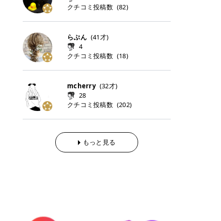
らの「のりかえ」や「お友だち紹
｜甘く可愛いモーヴピンク 鮮やかな
近、乾燥していた唇がプルンと見え
クチコミ投稿数
ナーパッドをご紹介します。 毎日使
タイミングで利用することが多いQ
(
82
)
脱毛の「熱破壊式」と「蓄熱式」と
介」も！ 6. 予約から脱毛施術まで
青みを感じるラズベリーピンク。 フ
てうれちい！ > > 引用元:コスメビ
いやすいトナーパッドから、スペシ
oo10 ・口コミを見ながら購入する
は？ 医療脱毛のレーザー機器には、
のステップ ・無料カウンセリングの
ェミニンな雰囲気を演出できる可愛
アイテム詳細を見るQoo10でのご購
ャルケアにぴったりなトナーパッド
＠cosme ・韓国コスメをチェック
大きく分けて「熱破壊式」と「蓄熱
予約方法 ・カウンセリング当日の持
らしいカラーです。 透明感を引き立
入はこちら 2026年上半期 総合2位
まで厳選しました。 1. MEDICUBE
する際によく見るOLIVE YOUNG GL
式」の2種類があり、それぞれ得意
らぷん
(
41
才)
ち物 ・医師の問診とプラン提案 ・
てながら、甘さのある印象に。 韓国
柳屋（ヤナギヤ）「柳屋 あんず
PDRNピンクコラーゲンゲルトナー
OBAL など、すでに使い慣れている
な毛質が違います。 * 熱破壊式 高
施術当日の流れと次回予約の取り方
4
メイクやピンクメイクとも相性抜群
油」 👑「柳屋 あんず油」の特徴 1
パッド 「うるおいとハリ感をサポー
サイトが対象になっている場合も多
出力のレーザーをバチッ！と当て
7. 店舗一覧と美容医療メニュー ・
クチコミ投稿数
(
18
)
です。 フルーツオレ｜ピュア感あふ
00％植物由来の「柳屋 あんず油」
トし、なめらかな肌へ導く高密着ゲ
く、お買い物の内容や流れを変える
て、毛根の発毛組織に向けてレーザ
全国60院以上！エミナルクリニック
れるミルキーコーラル 白みを含んだ
フワッと香りさらっとまとまり、ツ
ルパッド」 PDRNやコラーゲン成分
必要はありません。 「どうせ買う予
ーを照射します。ワキやVIOのよう
の店舗一覧 ・脱毛だけじゃない！美
ミルキーなコーラルカラー。 やさし
ヤのある美しい髪に導きます。 ヘア
を配合し、乾燥やハリ不足が気にな
定だったコスメ」をトラミーリワー
な、太くて濃い毛にも使用が可能で
容医療メニュー 8. まとめ ｜エミナ
くふんわり発色し、粘膜リップのよ
だけでなく、ボディケア・ネイルケ
mcherry
(
32
才)
る肌をしっとり整えるゲルタイプの
ドを経由するだけで、ポイントも一
す！その分、輪ゴムで弾かれたよう
ルクリニックの魅力とは？選ばれる
うな仕上がりになります。 柔らかく
アなど幅広く保湿ケア。 実際に使用
28
トナーパッド。密着力が高く、スキ
緒に受け取れる、そんな手軽さがあ
な強い痛みを感じやすい傾向があり
3つの特徴 ※1 開業2019年3月20日
可愛らしい印象になり、毎日使いた
した方のクチコミ > 5 > 1本あると
クチコミ投稿数
ンケアの土台ケアとして取り入れや
ります✨ またトラミーリワードに
(
202
)
ます。 * 蓄熱式 低出力のレーザー
～2026年6月30日時点(医療脱毛、
くなるナチュラルカラー。 スクール
便利なオイル😊 > 柳屋 あんず油 >
すいアイテムです。 アイテム詳細を
は、以下のような特徴があります！
を連続で当てて、毛の成長をコント
ハイフ、ダーマペン、美容点滴、医
メイクやオフィスメイクにもおすす
> ──────────── > > 100%植
見るQoo10での購入はこちら 2. BIO
・1ポイント＝1円でわかりやすい
ロールする部分（バルジ領域）にじ
療ダイエットなど) 「早く綺麗にな
めです。 40TH ストロベリーボンボ
物由来のオイル > > 白髪染めで傷ん
DANCE コラーゲンゲルトナーパッ
・選べるe-GIFT・Amazonギフト
わじわ熱を伝える方式です。急激な
りたいけど、痛いのはイヤだし、通
ン｜上品なピンクベージュ 黄みを抑
でいてパサついているので > オイル
ド 「うるおいを与えながら肌をやわ
券・ドットマネーなどに交換できる
熱さを感じにくく、痛みや肌への負
もっと見る
う時間もない…」医療脱毛にそんな
えたクリーミーなピンクベージュ。
は必需品です > > 少しとろみがある
らかく整える保湿ケアパッド」 ゲル
・トラミー会員なら無料で利用でき
担を抑えやすいのが嬉しいポイン
ハードルを感じていませんか？エミ
ほんのり青みを感じる絶妙なカラー
ものの、さらっと軽めのオイル > >
素材ならではの高密着設計で、肌に
る ・ポイ活初心者でも始めやすい
ト。顔や背中などの産毛や細い毛に
ナルクリニックは、そんな私たちの
で、自然な血色感を演出します。 肌
ベタつかなくて髪につけるとサラサ
うるおいを与えながらやさしく整え
編集部が厳選！トラミーリワードお
向いています。 最近は、この両方を
ワガママを叶えてくれるクリニック
になじみながらも、唇をふんわり明
ラでツヤが出ます✨ > > ドライヤー
る保湿特化型トナーパッド。乾燥し
すすめ3選 QOO10 Qoo10（キュー
使い分けられる優秀な脱毛機を導入
なんです！多くの女性から選ばれて
るく見せてくれるカラー。 オフィス
前とドライヤー後に使っていますが
やすい肌をふっくらとした印象に導
テン）は、話題の韓国コスメや最新
しているクリニックも増えているの
いる3つの魅力をご紹介します。 最
メイクやナチュラルメイクにもぴっ
> 髪がペタッとならなくて気に入っ
きます。 アイテム詳細を見るQoo1
のトレンドスキンケアがいち早く、
で、自分の毛質に合わせてお任せで
短6か月からの脱毛プランが選べ
たりです。 アイテム詳細を見るQoo
てます😊 > > ワンタッチキャップな
0での購入はこちら 3. SKIN1004 セ
驚きの価格で手に入る大人気の通販
きることが多いですよ。 ｜東京でお
る！ 「せっかく脱毛を始めたのに、
10でのご購入はこちら イエベ・ブ
ので開けやすく > 1滴ずつ出るので
ンテラ クイックカーミングパッド
サイトです！ 特に年4回開催される
すすめの医療脱毛クリニック4選 こ
次の予約が数ヶ月先…」なんてガッ
ルベ別おすすめカラー むちぷるティ
量を調節しやすく使いやすいです >
「ゆらぎやすい肌をすこやかに整え
ビッグセール「メガ割」では、20%