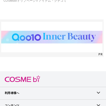
COSMEbiトップページ
»
アイテム・クチコミ
PR
利用者様へ
メンバーログイン
コンテンツ