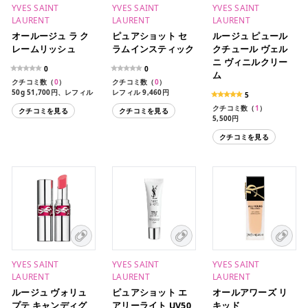
YVES SAINT
YVES SAINT
YVES SAINT
LAURENT
LAURENT
LAURENT
オールージュ ラ ク
ピュアショット セ
ルージュ ピュール
レームリッシュ
ラムインスティック
クチュール ヴェル
ニ ヴィニルクリー
0
0
ム
クチコミ数（
0
）
クチコミ数（
0
）
50g 51,700円、レフィル
レフィル 9,460円
5
44,550円
クチコミ数（
1
）
クチコミを見る
クチコミを見る
5,500円
5,500円（限定色）
クチコミを見る
YVES SAINT
YVES SAINT
YVES SAINT
LAURENT
LAURENT
LAURENT
ルージュ ヴォリュ
ピュアショット エ
オールアワーズ リ
プテ キャンディグ
アリーライト UV50
キッド