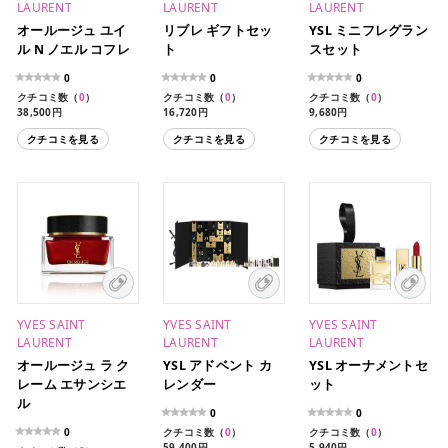
LAURENT
LAURENT
LAURENT
オールージュ ユイ
リブレ ギフトセッ
YSL ミニフレグラン
ル N ノエル コフレ
ト
スセット
0
0
0
クチコミ数（
0
）
クチコミ数（
0
）
クチコミ数（
0
）
38,500円
16,720円
9,680円
クチコミを見る
クチコミを見る
クチコミを見る
YVES SAINT
YVES SAINT
YVES SAINT
LAURENT
LAURENT
LAURENT
オールージュ ラ ク
YSL アドベント カ
YSL オーナメントセ
レーム エサンシエ
レンダー
ット
ル
0
0
0
クチコミ数（
0
）
クチコミ数（
0
）
59,400円
5,940円