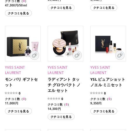
クチコミ数（
0
）
47,300円/50ml
クチコミを見る
クチコミを見る
42,350円/50ml（レフィ
クチコミを見る
ル）
15,400円/15ml（限定サ
イズ）
YVES SAINT
YVES SAINT
YVES SAINT
LAURENT
LAURENT
LAURENT
モン パリ ギフトセ
ラディアント タッ
YSL ピュアショット
ット
チ グロウパクト ノ
ノエル ミニセット
エル セット
0
0
クチコミ数（
0
）
0
クチコミ数（
0
）
11,000円
9,350円
クチコミ数（
0
）
14,300円
クチコミを見る
クチコミを見る
クチコミを見る