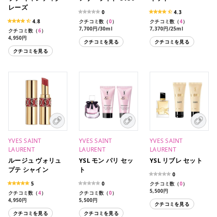
レーズ
0
4.3
4.8
クチコミ数（
0
）
クチコミ数（
4
）
7,700円/30ml
7,370円/25ml
クチコミ数（
6
）
4,950円
クチコミを見る
クチコミを見る
4,950円（限定）
クチコミを見る
YVES SAINT
YVES SAINT
YVES SAINT
LAURENT
LAURENT
LAURENT
ルージュ ヴォリュ
YSL モン パリ セッ
YSL リブレ セット
プテ シャイン
ト
0
5
0
クチコミ数（
0
）
5,500円
クチコミ数（
4
）
クチコミ数（
0
）
4,950円
5,500円
クチコミを見る
クチコミを見る
クチコミを見る