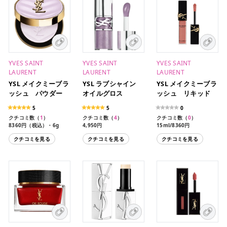
YVES SAINT
YVES SAINT
YVES SAINT
LAURENT
LAURENT
LAURENT
YSL メイクミーブラ
YSL ラブシャイン
YSL メイクミーブラ
ッシュ パウダー
オイルグロス
ッシュ リキッド
5
5
0
クチコミ数（
1
）
クチコミ数（
4
）
クチコミ数（
0
）
8360円（税込）・6g
4,950円
15ml/8360円
クチコミを見る
クチコミを見る
クチコミを見る