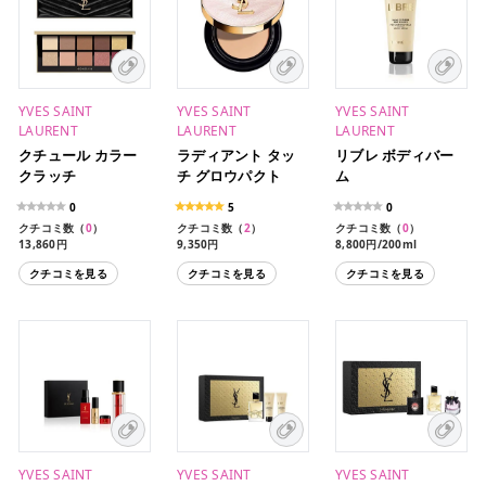
YVES SAINT
YVES SAINT
YVES SAINT
LAURENT
LAURENT
LAURENT
クチュール カラー
ラディアント タッ
リブレ ボディバー
クラッチ
チ グロウパクト
ム
0
5
0
クチコミ数（
0
）
クチコミ数（
2
）
クチコミ数（
0
）
13,860円
9,350円
8,800円/200ml
13,860円（限定）
6,270円（レフィル）
クチコミを見る
クチコミを見る
クチコミを見る
10,230円（限定パッケー
ジ）
YVES SAINT
YVES SAINT
YVES SAINT