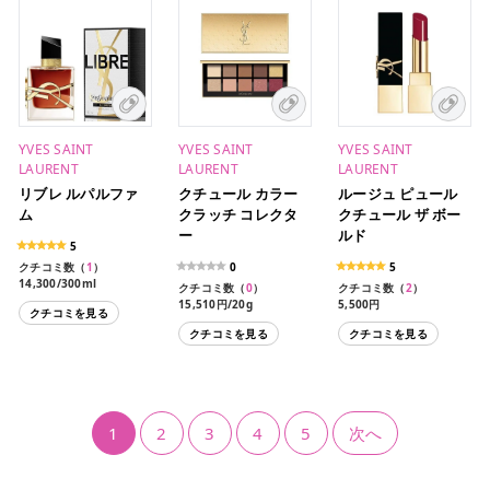
YVES SAINT
YVES SAINT
YVES SAINT
LAURENT
LAURENT
LAURENT
リブレ ルパルファ
クチュール カラー
ルージュ ピュール
ム
クラッチ コレクタ
クチュール ザ ボー
ー
ルド
5
クチコミ数（
1
）
0
5
14,300/300ml
クチコミ数（
0
）
クチコミ数（
2
）
15,510円/20g
5,500円
クチコミを見る
クチコミを見る
クチコミを見る
1
2
3
4
5
次へ