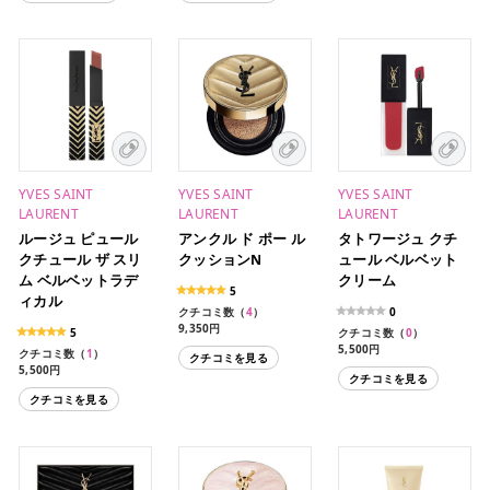
YVES SAINT
YVES SAINT
YVES SAINT
LAURENT
LAURENT
LAURENT
ルージュ ピュール
アンクル ド ポー ル
タトワージュ クチ
クチュール ザ スリ
クッションN
ュール ベルベット
ム ベルベットラデ
クリーム
5
ィカル
クチコミ数（
4
）
0
9,350円
5
クチコミ数（
0
）
6,270円/14g（レフィ
5,500円
クチコミ数（
1
）
クチコミを見る
ル・パフ）
5,500円（限定色）
5,500円
9,790円（限定パッケー
クチコミを見る
6,050円（限定パッケー
ジ）
クチコミを見る
ジ）