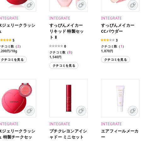
INTEGRATE
INTEGRATE
INTEGRATE
水ジェリークラッシ
すっぴんメイカー
すっぴんメイカー
ュ
リキッド 特製セッ
CCパウダー
ト Ⅱ
5
3
クチコミ数（
2
）
0
クチコミ数（
1
）
,200円/18g
1,870円
クチコミ数（
0
）
440円（パフ）
1,210円/10g（レフィ
1,540円
クチコミを見る
クチコミを見る
ル）
660円（ケース）
クチコミを見る
1,210円（限定）
INTEGRATE
INTEGRATE
INTEGRATE
水ジェリークラッシ
プチクレヨンアイシ
エアフィールメーカ
ュ 特製チークセッ
ャドー ミニセット
ー