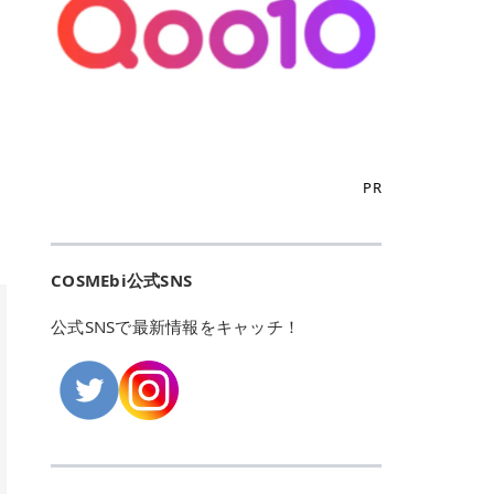
こからは、東京で人気のフレイアク
カリしたくありませんよね。エミナ
ント おすすめパーソナルカラー 02
> あんずのほのかに甘い香りがしま
るカーミングケアパッド」 ツボクサ
OFFクーポンなどを使って、SNSで
リニック・レジーナクリニック・エ
ルクリニックなら、最短1ヶ月ペー
モモ イエベ春・ブルベ夏 03 ワイン
すが > 強くないのでいつでも使える
エキス（保湿成分）配合で、肌荒れ
バズっている美容液やパック、限定
ミナルクリニック・リゼクリニック
スで通えるため、最短6ヶ月の全身
ベリー ブルベ冬 05 フィグピューレ
印象です > > 1本持っていると髪だ
や赤みが気になる肌をやさしく整え
の豪華キットをどこよりもお得にゲ
の4院について、おすすめのポイン
脱毛プランを選ぶことができます！
ブルベ夏・イエベ春 06 ラズベリー
けではなくボディやネイルケアにも
る低刺激設計のトナーパッドです。
ットできます✨ 豊富でリアルな口コ
トを詳しくご紹介します！ フレイア
（※予約状況や脱毛効果の個人差に
ケーキ ブルベ夏・ブルベ冬 07 フル
使えるのも◎ > > 引用元:コスメビ
アイテム詳細を見るQoo10での購入
ミや、ブランド公式ショップの出店
クリニック：選べるプランと女子に
よっては、6ヵ月で完了しない場合
ーツオレ イエベ春 40th ストロベリ
アイテム詳細を見るAmazonでのご
はこちら 4. SKINFOOD キャロット
も充実しているため、新作チェック
優しい手厚いサポート♡ ※満足度9
もあります）。 さらに、連続照射が
ーボンボン ブルベ夏 アイテム詳細
購入はこちら 2026年上半期 総合3
カロテン カーミングウォーターパッ
からリピート買いまで、美容マニア
6% 集計機関・アンケート内容：社
できる医療脱毛器を使っているた
を見るQoo10でのご購入はこちら
位 MAJOLICA MAJORCA（マジョリ
ド 「ゆらぎがちな肌をやさしく整え
の「欲しい」がすべて詰まったお買
内・施術済みフレイア顧客向けのア
め、全身の施術でも1回約60分で終
迷ったらこのカラーがおすすめ！ ナ
カ マジョルカ）「シャドーカスタマ
る植物由来カーミングケア」 βカロ
い物天国です。 Qoo10はこちら @C
ンケート 対象期間：2024/12/11～2
わります。 全国60院以上＆21時ま
PR
チュラルメイクなら「02 モモ」 自
イズ」 👑「シャドーカスタマイズ」
テンを含むにんじん由来成分で、乾
OSME アットコスメ（@cosme）
025/5/15 アンケート数:12606 フレ
で営業！ お仕事や学校の帰りにサク
然な血色感を演出できる万能カラ
の特徴 まばゆく発色フォルム整形シ
燥や外的刺激で不安定になりやすい
は、日本の美容マニアなら誰もが一
イアクリニックは、都内に新宿や渋
ッと寄りたい！という方にもエミナ
ー。 オフィスメイクなら「40th ス
ャドウ✨ 吸いこまれそうな奥行きの
肌をやさしく整えます。軽やかな使
度はお世話になる日本最大級の化粧
谷、銀座など7院があり、どこも駅
ルは強い味方。北海道から沖縄まで
トロベリーボンボン」 上品で落ち着
ある目もとをかなえる、フォルム整
用感も特長です。 アイテム詳細を見
品クチコミサイトです✨ 一番の魅力
から近くてアクセス抜群。平日は夜
全国に60院以上を展開しており、ど
いた印象に仕上がります。 毎日使い
形パウダーシャドウ。ひと塗りでま
るQoo10での購入はこちら 5. ANU
は、2,000万件を超える圧倒的なボ
COSMEbi公式SNS
21時まで開いているので、お仕事や
こも駅チカの好立地なんです。しか
やすい万能カラーなら「05 フィグ
ばゆく発色し、光の効果で目もとが
A 8ヒアルロン酸カテキンカーミン
リュームのリアルなクチコミ検索機
学校帰りにも通いやすいクリニック
も夜21時まで開いているので、忙し
ピューレ」 シーンを選ばず使える人
立体的に生まれ変わります。 実際に
グパッド 「うるおいを与えながら肌
能にあります。 自分の年齢や肌質
です。 ♡クイックプラン 時間をか
い毎日でも無理なく予定に組み込め
公式SNSで最新情報をキャッチ！
気カラーです。 韓国メイク・透明感
使用した方のクチコミ > 5 > 鮮やか
のキメを整えるバランスケアパッ
（乾燥肌・敏感肌など）、あるいは
けてしっかり脱毛。割引制度や保証
ます（※店舗によって診察時間は異
重視なら「06 ラズベリーケーキ」
発色✨ 吸い込まれそうな奥行きのあ
ド」 カテキン*1配合の極薄パッド
「毛穴」「美白」といった肌の悩み
サービスは充実！ 全身＋VIO 52,80
なります）。 そして嬉しいのが、施
青みピンクが透明感を引き立てま
る目もとを作れるアイシャドウ♡ >
で、肌にうるおいを与えながらキメ
に合わせてクチコミを絞り込めるた
0円(税込) 5回コース 所要時間が60
術室がカーテン仕切りではなくドア
す。 イエベ春なら「07 フルーツオ
パウダータイプなのに粉っぽさがな
を整え、すこやかな肌状態へ導くデ
め、自分に本当に合うコスメを失敗
分で完了 全身＋VIO＋顔 94,600円
付きの完全個室になっていること！
レ」 やわらかく可愛らしい印象に仕
くぴたっと密着♡発色が良くて煌め
イリーケアアイテムです。 *1 チャ
せずに見つけられる美容の羅針盤と
(税込) 5回コース 36箇所の脱毛が可
女性専用のプライベート空間なの
上がります。 よくある質問💡 色持
くパールが美しい✨ > 単色でも綺麗
カテキン（整肌成分） アイテム詳細
して絶大な信頼を得ています。 さら
能 ♡安心プラン １回、５回コー
で、周りの目を気にせずリラックス
ちはいい？ むちぷるティントはティ
にグラデーションを作れて簡単に立
を見るQoo10での購入はこちら 6.
に、年に数回発表される「ベストコ
ス、８回コースがあり、コース終了
して施術を受けられます。 痛みに配
ント処方のため、塗布後は色が定着
体感を出せます✨ > > カラーの名前
MEDIHEAL PDRNリフティングパッ
スメアワード（ベスコス）」は、日
後の追加照射の料金も設定していま
慮した医療脱毛器の導入と肌トラブ
しやすく、飲み物を飲んだあとでも
がまた可愛い💕 > PK321 ひとひら
ド 「ハリ感を意識したケアで肌をな
本の美容トレンドを大きく左右する