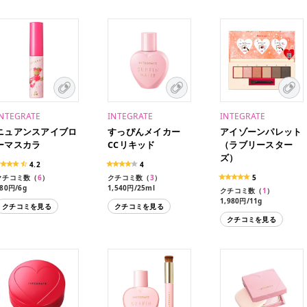
INTEGRATE
INTEGRATE
INTEGRATE
ニュアンスアイブロ
すっぴんメイカー
アイゾーンパレット
ーマスカラ
CCリキッド
（ラブリースター
ズ）
4.2
4
クチコミ数（
6
）
クチコミ数（
3
）
5
80円/6g
1,540円/25ml
クチコミ数（
1
）
880円/6g（限定デザイ
1,540円（限定）
1,980円/11g
クチコミを見る
クチコミを見る
ン）
クチコミを見る