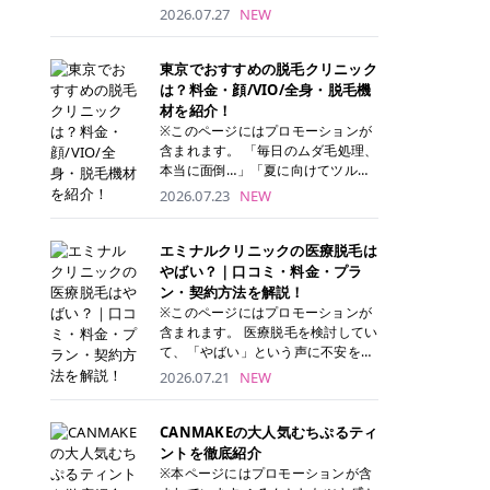
ナーパッド」は、化粧水や美容液を
2026.07.27
NEW
たっぷり含ませた丸型のコットンパ
ッド状のスキンケアアイテムです。
トナーパッドは洗顔後に肌をやさし
東京でおすすめの脱毛クリニック
く拭き取ることで、古い角質や余分
は？料金・顔/VIO/全身・脱毛機
な皮脂汚れをオフしながら、うるお
材を紹介！
いを与えられるのが特徴✨ さらに、
※このページにはプロモーションが
気になる部分には数分のせて部分用
含まれます。 「毎日のムダ毛処理、
パックとしても使用できるため、1
本当に面倒…」「夏に向けてツルツ
枚で「拭き取り」と「保湿ケア」の
ル肌になりたい！」 そう思って東京
2026.07.23
NEW
両方を叶えられます。 韓国コスメブ
で医療脱毛を探し始めても、クリニ
ランドを中心に人気を集めていまし
ックがたくさんありすぎてどこを選
たが、現在では日本でも定番のスキ
べばいいの？と迷ってしまいますよ
エミナルクリニックの医療脱毛は
ンケアアイテムとして幅広い世代に
ね。 この記事では、医療脱毛の基本
やばい？｜口コミ・料金・プラ
愛用されています。 トナーパッドの
から、東京で特に通いやすいフレイ
ン・契約方法を解説！
特徴 トナーパッドと拭き取り化粧水
アクリニック・レジーナクリニッ
※このページにはプロモーションが
の違い 「トナーパッド」と「拭き取
ク・エミナルクリニック・リゼクリ
含まれます。 医療脱毛を検討してい
り化粧水」はどちらも洗顔後に使用
ニックの4院について、分かりやす
て、「やばい」という声に不安を抱
するスキンケアアイテムですが、使
く解説します。 自分にぴったりのク
える方も多いのではないでしょう
2026.07.21
NEW
い方や特徴に違いがあります。 トナ
リニックを見つけて、面倒な自己処
か。 この記事では、エミナルクリニ
ーパッドは、化粧水があらかじめパ
理から卒業しちゃいましょう♪ クリ
ックの全身脱毛プランの詳しい料金
ッドに含まれているため、コットン
ニック 全身＋VIO 全身＋VIO＋顔 特
体系をはじめ、学生や友人同士でお
CANMAKEの大人気むちぷるティ
を用意する手間がなく、忙しい朝で
徴 脱毛器 詳細 フレイアクリニック
得になる割引キャンペーン、無料カ
ントを徹底紹介
もサッと使えるのが魅力です。 ま
52,800円(税込)/5回 94,600円(税
ウンセリングから施術までの具体的
※本ページにはプロモーションが含
た、保湿成分を豊富に配合した商品
込)/5回 肌への負担に配慮しなが
なステップを分かりやすく解説しま