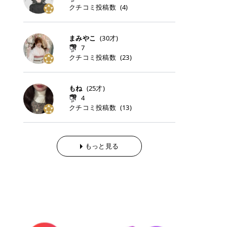
らの「のりかえ」や「お友だち紹
｜甘く可愛いモーヴピンク 鮮やかな
近、乾燥していた唇がプルンと見え
クチコミ投稿数
ナーパッドをご紹介します。 毎日使
タイミングで利用することが多いQ
(
4
)
脱毛の「熱破壊式」と「蓄熱式」と
介」も！ 6. 予約から脱毛施術まで
青みを感じるラズベリーピンク。 フ
てうれちい！ > > 引用元:コスメビ
いやすいトナーパッドから、スペシ
oo10 ・口コミを見ながら購入する
は？ 医療脱毛のレーザー機器には、
のステップ ・無料カウンセリングの
ェミニンな雰囲気を演出できる可愛
アイテム詳細を見るQoo10でのご購
ャルケアにぴったりなトナーパッド
＠cosme ・韓国コスメをチェック
大きく分けて「熱破壊式」と「蓄熱
予約方法 ・カウンセリング当日の持
らしいカラーです。 透明感を引き立
入はこちら 2026年上半期 総合2位
まで厳選しました。 1. MEDICUBE
する際によく見るOLIVE YOUNG GL
式」の2種類があり、それぞれ得意
まみやこ
(
30
才)
ち物 ・医師の問診とプラン提案 ・
てながら、甘さのある印象に。 韓国
柳屋（ヤナギヤ）「柳屋 あんず
PDRNピンクコラーゲンゲルトナー
OBAL など、すでに使い慣れている
な毛質が違います。 * 熱破壊式 高
施術当日の流れと次回予約の取り方
7
メイクやピンクメイクとも相性抜群
油」 👑「柳屋 あんず油」の特徴 1
パッド 「うるおいとハリ感をサポー
サイトが対象になっている場合も多
出力のレーザーをバチッ！と当て
7. 店舗一覧と美容医療メニュー ・
クチコミ投稿数
(
23
)
です。 フルーツオレ｜ピュア感あふ
00％植物由来の「柳屋 あんず油」
トし、なめらかな肌へ導く高密着ゲ
く、お買い物の内容や流れを変える
て、毛根の発毛組織に向けてレーザ
全国60院以上！エミナルクリニック
れるミルキーコーラル 白みを含んだ
フワッと香りさらっとまとまり、ツ
ルパッド」 PDRNやコラーゲン成分
必要はありません。 「どうせ買う予
ーを照射します。ワキやVIOのよう
の店舗一覧 ・脱毛だけじゃない！美
ミルキーなコーラルカラー。 やさし
ヤのある美しい髪に導きます。 ヘア
を配合し、乾燥やハリ不足が気にな
定だったコスメ」をトラミーリワー
な、太くて濃い毛にも使用が可能で
容医療メニュー 8. まとめ ｜エミナ
くふんわり発色し、粘膜リップのよ
だけでなく、ボディケア・ネイルケ
もね
(
25
才)
る肌をしっとり整えるゲルタイプの
ドを経由するだけで、ポイントも一
す！その分、輪ゴムで弾かれたよう
ルクリニックの魅力とは？選ばれる
うな仕上がりになります。 柔らかく
アなど幅広く保湿ケア。 実際に使用
4
トナーパッド。密着力が高く、スキ
緒に受け取れる、そんな手軽さがあ
な強い痛みを感じやすい傾向があり
3つの特徴 ※1 開業2019年3月20日
可愛らしい印象になり、毎日使いた
した方のクチコミ > 5 > 1本あると
クチコミ投稿数
ンケアの土台ケアとして取り入れや
ります✨ またトラミーリワードに
(
13
)
ます。 * 蓄熱式 低出力のレーザー
～2026年6月30日時点(医療脱毛、
くなるナチュラルカラー。 スクール
便利なオイル😊 > 柳屋 あんず油 >
すいアイテムです。 アイテム詳細を
は、以下のような特徴があります！
を連続で当てて、毛の成長をコント
ハイフ、ダーマペン、美容点滴、医
メイクやオフィスメイクにもおすす
> ──────────── > > 100%植
見るQoo10での購入はこちら 2. BIO
・1ポイント＝1円でわかりやすい
ロールする部分（バルジ領域）にじ
療ダイエットなど) 「早く綺麗にな
めです。 40TH ストロベリーボンボ
物由来のオイル > > 白髪染めで傷ん
DANCE コラーゲンゲルトナーパッ
・選べるe-GIFT・Amazonギフト
わじわ熱を伝える方式です。急激な
りたいけど、痛いのはイヤだし、通
ン｜上品なピンクベージュ 黄みを抑
でいてパサついているので > オイル
ド 「うるおいを与えながら肌をやわ
券・ドットマネーなどに交換できる
熱さを感じにくく、痛みや肌への負
もっと見る
う時間もない…」医療脱毛にそんな
えたクリーミーなピンクベージュ。
は必需品です > > 少しとろみがある
らかく整える保湿ケアパッド」 ゲル
・トラミー会員なら無料で利用でき
担を抑えやすいのが嬉しいポイン
ハードルを感じていませんか？エミ
ほんのり青みを感じる絶妙なカラー
ものの、さらっと軽めのオイル > >
素材ならではの高密着設計で、肌に
る ・ポイ活初心者でも始めやすい
ト。顔や背中などの産毛や細い毛に
ナルクリニックは、そんな私たちの
で、自然な血色感を演出します。 肌
ベタつかなくて髪につけるとサラサ
うるおいを与えながらやさしく整え
編集部が厳選！トラミーリワードお
向いています。 最近は、この両方を
ワガママを叶えてくれるクリニック
になじみながらも、唇をふんわり明
ラでツヤが出ます✨ > > ドライヤー
る保湿特化型トナーパッド。乾燥し
すすめ3選 QOO10 Qoo10（キュー
使い分けられる優秀な脱毛機を導入
なんです！多くの女性から選ばれて
るく見せてくれるカラー。 オフィス
前とドライヤー後に使っていますが
やすい肌をふっくらとした印象に導
テン）は、話題の韓国コスメや最新
しているクリニックも増えているの
いる3つの魅力をご紹介します。 最
メイクやナチュラルメイクにもぴっ
> 髪がペタッとならなくて気に入っ
きます。 アイテム詳細を見るQoo1
のトレンドスキンケアがいち早く、
で、自分の毛質に合わせてお任せで
短6か月からの脱毛プランが選べ
たりです。 アイテム詳細を見るQoo
てます😊 > > ワンタッチキャップな
0での購入はこちら 3. SKIN1004 セ
驚きの価格で手に入る大人気の通販
きることが多いですよ。 ｜東京でお
る！ 「せっかく脱毛を始めたのに、
10でのご購入はこちら イエベ・ブ
ので開けやすく > 1滴ずつ出るので
ンテラ クイックカーミングパッド
サイトです！ 特に年4回開催される
すすめの医療脱毛クリニック4選 こ
次の予約が数ヶ月先…」なんてガッ
ルベ別おすすめカラー むちぷるティ
量を調節しやすく使いやすいです >
「ゆらぎやすい肌をすこやかに整え
ビッグセール「メガ割」では、20%