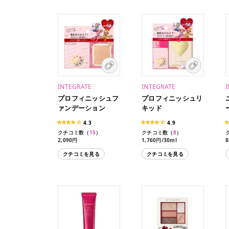
INTEGRATE
INTEGRATE
プロフィニッシュフ
プロフィニッシュリ
ァンデーション
キッド
4.3
4.9
クチコミ数（
15
）
クチコミ数（
8
）
2,090円
1,760円/30ml
8
1,430円/10g（レフィ
1,760円/30ml（おしろい
クチコミを見る
クチコミを見る
ル・スポンジ付き）
SPF15 PA+ つき数量限定
660円（ケース）
セット）
1,430円（数量限定特製セ
ット）