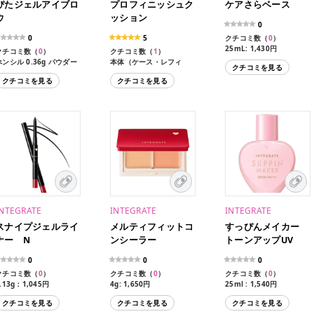
ぴたジェルアイブロ
プロフィニッシュク
ケアさらベース
ウ
ッション
0
0
5
クチコミ数（
0
）
25mL: 1,430円
クチコミ数（
0
）
クチコミ数（
1
）
ぺンシル 0.36g パウダー
本体（ケース・レフィ
クチコミを見る
.4g: 1,320円
ル・パフ付き）12g:
クチコミを見る
クチコミを見る
2,970円
レフィル（パフ付き）
12g: 1,980円
INTEGRATE
INTEGRATE
INTEGRATE
スナイプジェルライ
メルティフィットコ
すっぴんメイカー
ナー N
ンシーラー
トーンアップUV
0
0
0
クチコミ数（
0
）
クチコミ数（
0
）
クチコミ数（
0
）
.13g：1,045円
4g: 1,650円
25ml : 1,540円
カートリッジ: 935円
クチコミを見る
クチコミを見る
クチコミを見る