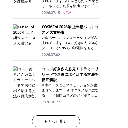
まれています ぷるんとしたツヤ感と
が多く、拭き取り後にそのまま部分
ら、コストパフォーマンスも重視し
す。 これから手軽に全身医療脱毛を
むっちりとした唇を演出できる「C
用パックとして使えるトナーパッド
たい方に！ メディオスターモノリス
始めたいと考えている方は、ぜひ最
ANMAKE（キャンメイク）むちぷる
2026.07.15
NEW
も増えています。 一方、拭き取り化
メディオスターNeXT PRO 公式サイ
後までチェックして、ご自身にぴっ
ティント」。 ティントならではの色
粧水は液体タイプのため、コットン
ト> レジーナクリニック 52,800円
たりのクリニック選びの参考にして
持ちに加え、プランパー効果※と保
に含ませて使用します。 使用量を調
(税込)/5回 99,000円(税込)/5回 ジェ
ください！ クリニック 全身＋VIO
湿ケアも叶えられることから、SNS
COSMEbi 2026年 上半期ベストコ
整しやすく、お気に入りの化粧水を
ントルシリーズを選べるため、脱毛
全身＋VIO＋顔 特徴 脱毛器 詳細 フ
でも話題の人気リップです。 「自分
スメ大賞発表
使いたい方やコストを抑えて続けた
機にこだわりたい方におすすめ！ ジ
レイアクリニック 52,800円(税込)/5
にはどのカラーが似合う？」「イエ
※本ページにはプロモーションが含
い方にもおすすめです。 トナーパッ
ェントルマックスプロ ジェントルマ
回 94,600円(税込)/5回 肌への負担
ベ・ブルベ別のおすすめは？」と気
まれています コスメ好きのリアルな
ドのメリット トナーパッドは、角質
ックスプロプラス ジェントルレーズ
に配慮しながら、コストパフォーマ
になっている方も多いのではないで
クチコミとSNSでの話題性をもとに
ケア・保湿ケア・部分用パックまで
プロ ソプラノチタニウム 公式サイ
ンスも重視したい方に！ メディオス
しょうか。 今回は6色のスウォッチ
選出された、COSMEbi 2026年上半
1枚で行える便利なスキンケアアイ
2026.07.02
ト> エミナルクリニック 49,500円
ターモノリス メディオスターNeXT
とともにご紹介！それぞれの色味や
期のベストコスメが決定！ 話題性・
テムです。 ここでは、トナーパッド
(税込)/6回 93,500円(税込)/6回 エミ
PRO 公式サイト> レジーナクリニッ
おすすめのパーソナルカラー、どん
使用感・仕上がりすべてを兼ね備え
を取り入れるメリットをご紹介しま
ナルクリニックの始めやすい料金設
ク 52,800円(税込)/5回 99,000円(税
なメイクに合うのかまで詳しく解説
た名品たちを、カテゴリ別にご紹介
コスメ好きさん必見！トラミーリ
す。 古い角質や皮脂汚れをやさしく
定！月々払いも安くて通いやすい ク
込)/5回 ジェントルシリーズを選べ
します✨ ※メイクアップ効果による
します。 本記事では、2025年11月
ワードでお得にポイ活する方法を
オフ トナーパッドを使用すること
リスタルプロ 公式サイト> リゼクリ
るため、脱毛機にこだわりたい方に
CANMAKE むちぷるティントとは？
～2026年4月までの半年間におい
徹底解説
で、洗顔だけでは落としきれない古
ニック 109,800円(税込)/5回 144,80
おすすめ！ ジェントルマックスプロ
CANMAKE むちぷるティントは、テ
て、COSMEbi内でのクチコミとSN
い角質や余分な皮脂汚れをやさしく
※本ページにはプロモーションが含
0円(税込)/5回 毛質に合わせて脱毛
ジェントルマックスプロプラス ジェ
ィント・プランパー・保湿ケアを1
Sでの話題性を元に選出されたコス
拭き取り、なめらかな肌へ整えま
まれています 「新作コスメが気にな
機を選択可能！有効期限も5年と長
ントルレーズプロ ソプラノチタニウ
本で叶えるリップです。 するすると
メやスキンケアなどの化粧品を「総
す。 保湿ケアまで1枚でできる 保湿
る！」「韓国コスメのメガ割でつい
くマイペースに通いやすい ラシャ
ム 公式サイト> エミナルクリニック
塗れるなめらかなテクスチャーで、
合」「デパコス」「プチプラ」「韓
成分を配合したトナーパッドなら、
買いすぎてしまう……」 そんな美容
メディオスターNeXT PRO ジェント
2026.06.22
49,500円(税込)/6回 93,500円(税
縦ジワをカバーしながら、むっちり
国コスメ」に分けて1位～3位までを
肌へうるおいを与えながらスキンケ
好きさんにおすすめなのが「トラミ
ルYAGプロ 公式サイト> ｜そもそも
込)/6回 エミナルクリニックの始め
としたツヤのある唇を演出します。
ランキング形式で発表！ 2026年上
アできるため、忙しい朝や夜の時短
ーリワード」です！ 普段のお買い物
医療脱毛って？エステ脱毛と何が違
やすい料金設定！月々払いも安くて
さらに、美容保湿成分を配合してい
半期 総合大賞 AMUSE（アミュー
ケアにもぴったりです。 部分パック
を少し工夫するだけでポイントを貯
うの？ 脱毛を考えたときに、まず悩
通いやすい クリスタルプロ 公式サ
るため、乾燥しにくくデイリー使い
ズ）「 ジェルフィットグロス」 👑
としても使える 多くのトナーパッド
められるため、コスメやスキンケア
もっと見る
むのが「医療脱毛とエステ脱毛、ど
イト> リゼクリニック 109,800円(税
にもぴったり！ アイテム詳細を見る
「ジェルフィットグロス」の特徴 唇
は、乾燥が気になる頬や額、小鼻な
にかかる費用を少しでも抑えたい方
っちがいいの？」ということではな