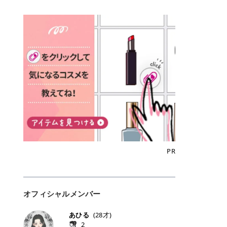
込)/5回 144,800円(税込)/5回 毛質に
Qoo10でのご購入はこちら CANMA
に触れた瞬間、ぷるんとしたジェリ
どに数分のせることで、集中保湿ケ
にぴったり。 Qoo10も、オリヤン
いでしょうか。 ズバリ、効果を実感
合わせて脱毛機を選択可能！有効期
KE むちぷるティント全色一覧 モモ
ーグロスが広がり、ふっくらボリュ
アとしても活用できます。 トナーパ
も、＠cosmeも、いつものコスメ購
するまでの期間や必要な施術回数が
限も5年と長くマイペースに通いや
｜血色感じるヌーディーピンク 桃の
ーム感のある仕上がりに✨ まるでリ
ッドの選び方 トナーパッドは、配合
入を“ちょっとお得”に変えられるの
大きな違いとして挙げられます！ 医
すい ラシャ メディオスターNeXT P
ような血色感を演出するヌーディー
フティングしたような、新しいリッ
成分やパッドの素材によって特徴が
が、トラミーリワードです✨ 今回
療脱毛は、医療機関（クリニックや
RO ジェントルYAGプロ 公式サイト
ピンク。 黄みと青みのバランスが良
プティンググロス💄 実際に使用した
異なります。 自分の肌悩みや理想の
は、トラミーリワードの特徴や活用
皮膚科など）だけで扱える高出力の
> ※医療脱毛は自由診療です。治療
く、自然になじむコーラル系カラー
方のクチコミ > 5 > プルプル > 唇に
仕上がりに合わせて選ぶことで、毎
方法、美容好きさんにおすすめな理
レーザーを使って、発毛組織にアプ
には赤み、痒み、火傷、毛嚢炎、一
です。 自然な血色感をプラスしてく
塗るPDRNグロス > > AMUSE ジェ
日のスキンケアに取り入れやすくな
由を詳しくご紹介します！ トラミー
ローチする施術といわれています。
時的な硬毛化などのリスクが伴いま
れるので、ナチュラルメイクとの相
ルフィットグロス > > ぷっくりツヤ
ります。 肌悩みに合わせて選ぶ パ
リワードとは？ 「トラミーリワー
そのため、少ない回数で永久脱毛
す。 目次▼ 1. エミナルクリニック
性抜群。 可愛らしく、多幸感のある
ツヤだけどベタっとした感じはなく
ッドの素材で選ぶ トナーパッドの使
ド」は、東証グロース上場企業であ
（※）を目指すことができます。
の魅力とは？選ばれる3つの特徴 ・
印象に仕上がります。 ワインベリー
て使いやすいですね。プランピング
い方 洗顔後すぐの清潔な肌に使用し
る株式会社アイズが運営する、安
（※永久脱毛とは一生毛が1本も生
最短6か月からの脱毛プランが選べ
｜気品をまとうローズレッド 深みの
効果で少しスーッとします。ここは
ます。 STEP1 エンボス面（凹凸
心・安全なポイントサイト機能で
えてこないという意味ではなく、ア
る！ ・全国60院以上＆21時まで営
ある青みレッド。 大人っぽく華やか
好き嫌いがあるかもしれませんが慣
面）で顔全体をやさしく拭き取りま
す。 トラミーリワードは、トラミー
メリカの基準に基づき「長期間にわ
業！ ・痛みに配慮した医療脱毛器の
な印象を与えるベリーカラーです。
れますね。 > > 分かりにくいけど、
す。 特に小鼻・あご・額など皮脂や
会員向けのポイントサービスです。
たって毛量が明らかに減少している
導入と肌トラブル対応 2. エミナル
ひと塗りで顔全体が華やかになり、
チップは片面がツルツル、片面がモ
古い角質が気になる部分は丁寧にな
対象ショップやサービスを利用する
状態が維持されること」を指しま
クリニックの口コミ・評判 3. エミ
リップを主役にしたメイクが完成。
ケモケになってます。 > > 桜グロス
じませましょう。 STEP2 パッドを
ことでポイントを獲得でき、貯まっ
す。） 一方のエステ脱毛は、出力が
ナルクリニックの全身脱毛料金プラ
クールで上品な雰囲気を演出できま
【日本限定色】：上品なピンクベー
裏返し、フラット面で顔全体をやさ
たポイントはAmazonギフト券やド
優しい機器を使うため痛みが少ない
ン ・全身脱毛の基本コースと料金
す。 フィグピューレ｜色っぽさと上
ジュ > > すももパールグロス【日本
PR
しく押さえながら化粧水をなじませ
ットマネーなどに交換できます。 普
のがメリットですが、毛根を破壊す
・追加費用がかからないシステム ・
品さを叶える赤みローズ 赤みとくす
限定色】：微細なラメがきらめく血
ます。 STEP3 その後は美容液・乳
段のネットショッピングを活用しな
ることはできないので一時的な減毛
支払い方法｜決済方法と医療ローン
みをほどよく含んだローズカラー。
色がよく見えるピンク。 > > どちら
液・クリームなど、普段どおりのス
がらポイントを貯められるため、ポ
にとどまります。結果的に、何度も
の活用も！ 4. エミナルクリニック
ニュートラルな発色で、肌色を選び
も上品で使いやすい色ですね。すも
キンケアを行います。 乾燥が気にな
イ活初心者でも始めやすいのが魅力
通う必要が出てくることが多くなり
の熱破壊式の脱毛機 5. エミナルク
にくい万能カラーです。 派手すぎず
もパールグロスの方がラメが入って
る部分には2〜5分程度のせて部分用
です✨ トラミーリワードの特徴 普
ます。 なお、医療脱毛は保険がきか
リニックのお得な割引・キャンペー
オフィシャルメンバー
落ち着いた印象に仕上がり、オン・
いるので華やかそうに見えるけど、
パックとして使用するのもおすすめ
段よく使っているコスメ通販サイト
ない自由診療なので、クリニックに
ン制度 ・学生プラン｜学生証の提示
オフ問わず使いやすいカラー。 きれ
付けてみると落ち着いた色ですね。
です。 おすすめトナーパッド7選 こ
を、トラミーリワード経由にするだ
よって料金設定が自由に決められて
で割引 ・ペア限定プラン｜家族や友
いめメイクにもカジュアルメイクに
> > スキンケア成分が配合されてい
あひる
(
28
才)
こからは、保湿ケアや肌荒れケア、
けでポイントが貯まるのが大きな魅
います。だからこそ、しっかり比較
人と一緒にスタートできる ・他社か
もマッチします。 ラズベリーケーキ
て保湿もしっかりしてくれます。最
2
毛穴ケアなど目的別におすすめのト
力です✨ 例えば、、、 ・メガ割の
して選ぶことが大切なのです。 医療