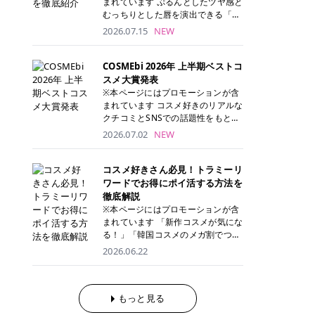
まれています ぷるんとしたツヤ感と
が多く、拭き取り後にそのまま部分
ら、コストパフォーマンスも重視し
す。 これから手軽に全身医療脱毛を
むっちりとした唇を演出できる「C
用パックとして使えるトナーパッド
たい方に！ メディオスターモノリス
始めたいと考えている方は、ぜひ最
ANMAKE（キャンメイク）むちぷる
2026.07.15
NEW
も増えています。 一方、拭き取り化
メディオスターNeXT PRO 公式サイ
後までチェックして、ご自身にぴっ
ティント」。 ティントならではの色
粧水は液体タイプのため、コットン
ト> レジーナクリニック 52,800円
たりのクリニック選びの参考にして
持ちに加え、プランパー効果※と保
に含ませて使用します。 使用量を調
(税込)/5回 99,000円(税込)/5回 ジェ
ください！ クリニック 全身＋VIO
湿ケアも叶えられることから、SNS
COSMEbi 2026年 上半期ベストコ
整しやすく、お気に入りの化粧水を
ントルシリーズを選べるため、脱毛
全身＋VIO＋顔 特徴 脱毛器 詳細 フ
でも話題の人気リップです。 「自分
スメ大賞発表
使いたい方やコストを抑えて続けた
機にこだわりたい方におすすめ！ ジ
レイアクリニック 52,800円(税込)/5
にはどのカラーが似合う？」「イエ
※本ページにはプロモーションが含
い方にもおすすめです。 トナーパッ
ェントルマックスプロ ジェントルマ
回 94,600円(税込)/5回 肌への負担
ベ・ブルベ別のおすすめは？」と気
まれています コスメ好きのリアルな
ドのメリット トナーパッドは、角質
ックスプロプラス ジェントルレーズ
に配慮しながら、コストパフォーマ
になっている方も多いのではないで
クチコミとSNSでの話題性をもとに
ケア・保湿ケア・部分用パックまで
プロ ソプラノチタニウム 公式サイ
ンスも重視したい方に！ メディオス
しょうか。 今回は6色のスウォッチ
選出された、COSMEbi 2026年上半
1枚で行える便利なスキンケアアイ
2026.07.02
NEW
ト> エミナルクリニック 49,500円
ターモノリス メディオスターNeXT
とともにご紹介！それぞれの色味や
期のベストコスメが決定！ 話題性・
テムです。 ここでは、トナーパッド
(税込)/6回 93,500円(税込)/6回 エミ
PRO 公式サイト> レジーナクリニッ
おすすめのパーソナルカラー、どん
使用感・仕上がりすべてを兼ね備え
を取り入れるメリットをご紹介しま
ナルクリニックの始めやすい料金設
ク 52,800円(税込)/5回 99,000円(税
なメイクに合うのかまで詳しく解説
た名品たちを、カテゴリ別にご紹介
コスメ好きさん必見！トラミーリ
す。 古い角質や皮脂汚れをやさしく
定！月々払いも安くて通いやすい ク
込)/5回 ジェントルシリーズを選べ
します✨ ※メイクアップ効果による
します。 本記事では、2025年11月
ワードでお得にポイ活する方法を
オフ トナーパッドを使用すること
リスタルプロ 公式サイト> リゼクリ
るため、脱毛機にこだわりたい方に
CANMAKE むちぷるティントとは？
～2026年4月までの半年間におい
徹底解説
で、洗顔だけでは落としきれない古
ニック 109,800円(税込)/5回 144,80
おすすめ！ ジェントルマックスプロ
CANMAKE むちぷるティントは、テ
て、COSMEbi内でのクチコミとSN
い角質や余分な皮脂汚れをやさしく
※本ページにはプロモーションが含
0円(税込)/5回 毛質に合わせて脱毛
ジェントルマックスプロプラス ジェ
ィント・プランパー・保湿ケアを1
Sでの話題性を元に選出されたコス
拭き取り、なめらかな肌へ整えま
まれています 「新作コスメが気にな
機を選択可能！有効期限も5年と長
ントルレーズプロ ソプラノチタニウ
本で叶えるリップです。 するすると
メやスキンケアなどの化粧品を「総
す。 保湿ケアまで1枚でできる 保湿
る！」「韓国コスメのメガ割でつい
くマイペースに通いやすい ラシャ
ム 公式サイト> エミナルクリニック
塗れるなめらかなテクスチャーで、
合」「デパコス」「プチプラ」「韓
成分を配合したトナーパッドなら、
買いすぎてしまう……」 そんな美容
メディオスターNeXT PRO ジェント
2026.06.22
49,500円(税込)/6回 93,500円(税
縦ジワをカバーしながら、むっちり
国コスメ」に分けて1位～3位までを
肌へうるおいを与えながらスキンケ
好きさんにおすすめなのが「トラミ
ルYAGプロ 公式サイト> ｜そもそも
込)/6回 エミナルクリニックの始め
としたツヤのある唇を演出します。
ランキング形式で発表！ 2026年上
アできるため、忙しい朝や夜の時短
ーリワード」です！ 普段のお買い物
医療脱毛って？エステ脱毛と何が違
やすい料金設定！月々払いも安くて
さらに、美容保湿成分を配合してい
半期 総合大賞 AMUSE（アミュー
ケアにもぴったりです。 部分パック
を少し工夫するだけでポイントを貯
うの？ 脱毛を考えたときに、まず悩
通いやすい クリスタルプロ 公式サ
るため、乾燥しにくくデイリー使い
ズ）「 ジェルフィットグロス」 👑
としても使える 多くのトナーパッド
められるため、コスメやスキンケア
もっと見る
むのが「医療脱毛とエステ脱毛、ど
イト> リゼクリニック 109,800円(税
にもぴったり！ アイテム詳細を見る
「ジェルフィットグロス」の特徴 唇
は、乾燥が気になる頬や額、小鼻な
にかかる費用を少しでも抑えたい方
っちがいいの？」ということではな