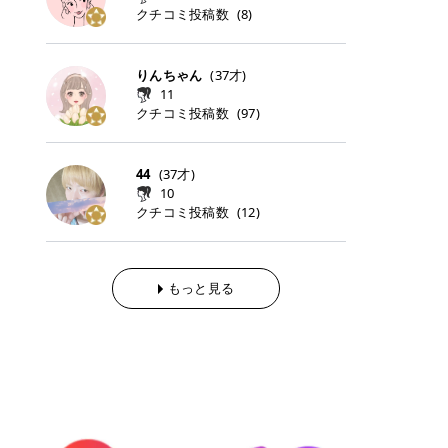
らの「のりかえ」や「お友だち紹
｜甘く可愛いモーヴピンク 鮮やかな
近、乾燥していた唇がプルンと見え
クチコミ投稿数
ナーパッドをご紹介します。 毎日使
タイミングで利用することが多いQ
(
8
)
脱毛の「熱破壊式」と「蓄熱式」と
介」も！ 6. 予約から脱毛施術まで
青みを感じるラズベリーピンク。 フ
てうれちい！ > > 引用元:コスメビ
いやすいトナーパッドから、スペシ
oo10 ・口コミを見ながら購入する
は？ 医療脱毛のレーザー機器には、
のステップ ・無料カウンセリングの
ェミニンな雰囲気を演出できる可愛
アイテム詳細を見るQoo10でのご購
ャルケアにぴったりなトナーパッド
＠cosme ・韓国コスメをチェック
大きく分けて「熱破壊式」と「蓄熱
予約方法 ・カウンセリング当日の持
らしいカラーです。 透明感を引き立
入はこちら 2026年上半期 総合2位
まで厳選しました。 1. MEDICUBE
する際によく見るOLIVE YOUNG GL
式」の2種類があり、それぞれ得意
りんちゃん
(
37
才)
ち物 ・医師の問診とプラン提案 ・
てながら、甘さのある印象に。 韓国
柳屋（ヤナギヤ）「柳屋 あんず
PDRNピンクコラーゲンゲルトナー
OBAL など、すでに使い慣れている
な毛質が違います。 * 熱破壊式 高
施術当日の流れと次回予約の取り方
11
メイクやピンクメイクとも相性抜群
油」 👑「柳屋 あんず油」の特徴 1
パッド 「うるおいとハリ感をサポー
サイトが対象になっている場合も多
出力のレーザーをバチッ！と当て
7. 店舗一覧と美容医療メニュー ・
クチコミ投稿数
(
97
)
です。 フルーツオレ｜ピュア感あふ
00％植物由来の「柳屋 あんず油」
トし、なめらかな肌へ導く高密着ゲ
く、お買い物の内容や流れを変える
て、毛根の発毛組織に向けてレーザ
全国60院以上！エミナルクリニック
れるミルキーコーラル 白みを含んだ
フワッと香りさらっとまとまり、ツ
ルパッド」 PDRNやコラーゲン成分
必要はありません。 「どうせ買う予
ーを照射します。ワキやVIOのよう
の店舗一覧 ・脱毛だけじゃない！美
ミルキーなコーラルカラー。 やさし
ヤのある美しい髪に導きます。 ヘア
を配合し、乾燥やハリ不足が気にな
定だったコスメ」をトラミーリワー
な、太くて濃い毛にも使用が可能で
容医療メニュー 8. まとめ ｜エミナ
くふんわり発色し、粘膜リップのよ
だけでなく、ボディケア・ネイルケ
44
(
37
才)
る肌をしっとり整えるゲルタイプの
ドを経由するだけで、ポイントも一
す！その分、輪ゴムで弾かれたよう
ルクリニックの魅力とは？選ばれる
うな仕上がりになります。 柔らかく
アなど幅広く保湿ケア。 実際に使用
10
トナーパッド。密着力が高く、スキ
緒に受け取れる、そんな手軽さがあ
な強い痛みを感じやすい傾向があり
3つの特徴 ※1 開業2019年3月20日
可愛らしい印象になり、毎日使いた
した方のクチコミ > 5 > 1本あると
クチコミ投稿数
ンケアの土台ケアとして取り入れや
ります✨ またトラミーリワードに
(
12
)
ます。 * 蓄熱式 低出力のレーザー
～2026年6月30日時点(医療脱毛、
くなるナチュラルカラー。 スクール
便利なオイル😊 > 柳屋 あんず油 >
すいアイテムです。 アイテム詳細を
は、以下のような特徴があります！
を連続で当てて、毛の成長をコント
ハイフ、ダーマペン、美容点滴、医
メイクやオフィスメイクにもおすす
> ──────────── > > 100%植
見るQoo10での購入はこちら 2. BIO
・1ポイント＝1円でわかりやすい
ロールする部分（バルジ領域）にじ
療ダイエットなど) 「早く綺麗にな
めです。 40TH ストロベリーボンボ
物由来のオイル > > 白髪染めで傷ん
DANCE コラーゲンゲルトナーパッ
・選べるe-GIFT・Amazonギフト
わじわ熱を伝える方式です。急激な
りたいけど、痛いのはイヤだし、通
ン｜上品なピンクベージュ 黄みを抑
でいてパサついているので > オイル
ド 「うるおいを与えながら肌をやわ
券・ドットマネーなどに交換できる
熱さを感じにくく、痛みや肌への負
もっと見る
う時間もない…」医療脱毛にそんな
えたクリーミーなピンクベージュ。
は必需品です > > 少しとろみがある
らかく整える保湿ケアパッド」 ゲル
・トラミー会員なら無料で利用でき
担を抑えやすいのが嬉しいポイン
ハードルを感じていませんか？エミ
ほんのり青みを感じる絶妙なカラー
ものの、さらっと軽めのオイル > >
素材ならではの高密着設計で、肌に
る ・ポイ活初心者でも始めやすい
ト。顔や背中などの産毛や細い毛に
ナルクリニックは、そんな私たちの
で、自然な血色感を演出します。 肌
ベタつかなくて髪につけるとサラサ
うるおいを与えながらやさしく整え
編集部が厳選！トラミーリワードお
向いています。 最近は、この両方を
ワガママを叶えてくれるクリニック
になじみながらも、唇をふんわり明
ラでツヤが出ます✨ > > ドライヤー
る保湿特化型トナーパッド。乾燥し
すすめ3選 QOO10 Qoo10（キュー
使い分けられる優秀な脱毛機を導入
なんです！多くの女性から選ばれて
るく見せてくれるカラー。 オフィス
前とドライヤー後に使っていますが
やすい肌をふっくらとした印象に導
テン）は、話題の韓国コスメや最新
しているクリニックも増えているの
いる3つの魅力をご紹介します。 最
メイクやナチュラルメイクにもぴっ
> 髪がペタッとならなくて気に入っ
きます。 アイテム詳細を見るQoo1
のトレンドスキンケアがいち早く、
で、自分の毛質に合わせてお任せで
短6か月からの脱毛プランが選べ
たりです。 アイテム詳細を見るQoo
てます😊 > > ワンタッチキャップな
0での購入はこちら 3. SKIN1004 セ
驚きの価格で手に入る大人気の通販
きることが多いですよ。 ｜東京でお
る！ 「せっかく脱毛を始めたのに、
10でのご購入はこちら イエベ・ブ
ので開けやすく > 1滴ずつ出るので
ンテラ クイックカーミングパッド
サイトです！ 特に年4回開催される
すすめの医療脱毛クリニック4選 こ
次の予約が数ヶ月先…」なんてガッ
ルベ別おすすめカラー むちぷるティ
量を調節しやすく使いやすいです >
「ゆらぎやすい肌をすこやかに整え
ビッグセール「メガ割」では、20%