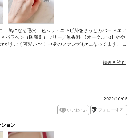
（防腐剤）フリー／無香料 【オークル10】やや
️がすごく可愛い〜！ 中身のファンデも♥️になってます。 薄
じ。 粉っぽくならずとっても使いやすいパウダー。 弾力の
仕上がります。 ケースが小さめ＆鏡もつい
続きを読む
びにもぴったりだと思います。 赤のコンパクトはポーチの
2022/10/06
いいね(
12
)
フォローする
ーション