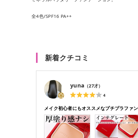
全4色/SPF16 PA++
新着クチコミ
yuna
（
27
才）
4
メイク初心者にもオススメなプチプラファン