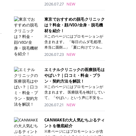
ナーパッド」は、化粧水や美容液を
2026.07.27
NEW
たっぷり含ませた丸型のコットンパ
ッド状のスキンケアアイテムです。
トナーパッドは洗顔後に肌をやさし
東京でおすすめの脱毛クリニック
く拭き取ることで、古い角質や余分
は？料金・顔/VIO/全身・脱毛機
な皮脂汚れをオフしながら、うるお
材を紹介！
いを与えられるのが特徴✨ さらに、
※このページにはプロモーションが
気になる部分には数分のせて部分用
含まれます。 「毎日のムダ毛処理、
パックとしても使用できるため、1
本当に面倒…」「夏に向けてツルツ
枚で「拭き取り」と「保湿ケア」の
ル肌になりたい！」 そう思って東京
2026.07.23
NEW
両方を叶えられます。 韓国コスメブ
で医療脱毛を探し始めても、クリニ
ランドを中心に人気を集めていまし
ックがたくさんありすぎてどこを選
たが、現在では日本でも定番のスキ
べばいいの？と迷ってしまいますよ
エミナルクリニックの医療脱毛は
ンケアアイテムとして幅広い世代に
ね。 この記事では、医療脱毛の基本
やばい？｜口コミ・料金・プラ
愛用されています。 トナーパッドの
から、東京で特に通いやすいフレイ
ン・契約方法を解説！
特徴 トナーパッドと拭き取り化粧水
アクリニック・レジーナクリニッ
※このページにはプロモーションが
の違い 「トナーパッド」と「拭き取
ク・エミナルクリニック・リゼクリ
含まれます。 医療脱毛を検討してい
り化粧水」はどちらも洗顔後に使用
ニックの4院について、分かりやす
て、「やばい」という声に不安を抱
するスキンケアアイテムですが、使
く解説します。 自分にぴったりのク
える方も多いのではないでしょう
2026.07.21
NEW
い方や特徴に違いがあります。 トナ
リニックを見つけて、面倒な自己処
か。 この記事では、エミナルクリニ
ーパッドは、化粧水があらかじめパ
理から卒業しちゃいましょう♪ クリ
ックの全身脱毛プランの詳しい料金
ッドに含まれているため、コットン
ニック 全身＋VIO 全身＋VIO＋顔 特
体系をはじめ、学生や友人同士でお
CANMAKEの大人気むちぷるティ
を用意する手間がなく、忙しい朝で
徴 脱毛器 詳細 フレイアクリニック
得になる割引キャンペーン、無料カ
ントを徹底紹介
もサッと使えるのが魅力です。 ま
52,800円(税込)/5回 94,600円(税
ウンセリングから施術までの具体的
※本ページにはプロモーションが含
た、保湿成分を豊富に配合した商品
込)/5回 肌への負担に配慮しなが
なステップを分かりやすく解説しま