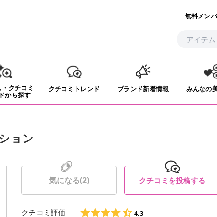
無料メンバ
ム・クチコミ
クチコミトレンド
ブランド新着情報
みんなの
ドから探す
ション
気になる(
2
)
クチコミを投稿する
クチコミ評価
4.3