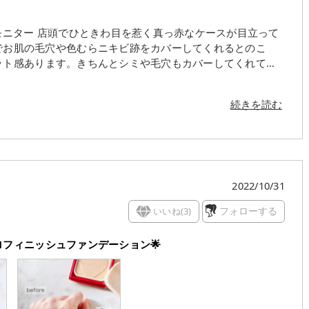
モニター 店頭でひときわ目を惹く真っ赤なケースが目立って
ット感あります。きちんとシミや毛穴もカバーしてくれてい
したが大丈夫そう。 何よりプチプラだから、半信半疑で使っ
し綺麗に肌にのったのでお化粧直し要員としてだけでなく毎日
続きを読む
スが手のひらサイズで小さいのでお化粧なおしのためにカバ
思ってたぐらいだったので思っていたより良かったです。 3
合ったいいものだと思ってたけど、プチプラでも十分使えて
チャみたちでちゃっちいのが気になひますが、それを凌ぐ小
っても魅力的で嬉しいです。
2022/10/31
いいね(
3
)
フォローする
ロフィニッシュファンデーション🌟