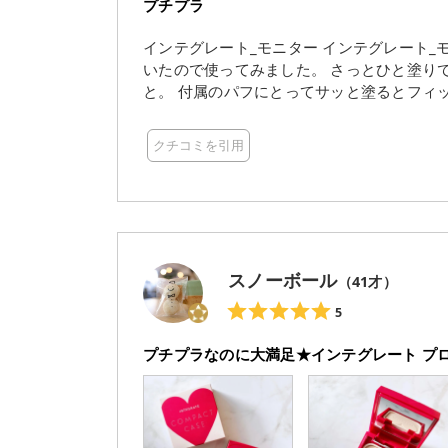
プチプラ
インテグレート_モニター インテグレート_
いたので使ってみました。 さっとひと塗りでお肌の毛穴や色むらニキビ跡をカバーしてくれるとのこ
と。 付属のパフにとってサッと塗るとフィ
い感じでした。 もっと浮くかな、と不安で
てみたけど、思ってたよりきちんと感ある
クチコミを引用
コスメに使えると思いました。 最初はケー
ンに潜ませるくらいで出番は少ないかな？と
0代になってから化粧は高いものが年齢に見
嬉しい発見でした！ ちょっとケースがオモ
さなカバンにも入るコンパクトサイズはと
スノーボール
（
41
才）
5
プチプラなのに大満足★インテグレート プ