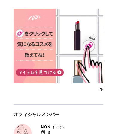
込)/5回 144,800円(税込)/5回 毛質に
Qoo10でのご購入はこちら CANMA
に触れた瞬間、ぷるんとしたジェリ
どに数分のせることで、集中保湿ケ
にぴったり。 Qoo10も、オリヤン
いでしょうか。 ズバリ、効果を実感
合わせて脱毛機を選択可能！有効期
KE むちぷるティント全色一覧 モモ
ーグロスが広がり、ふっくらボリュ
アとしても活用できます。 トナーパ
も、＠cosmeも、いつものコスメ購
するまでの期間や必要な施術回数が
限も5年と長くマイペースに通いや
｜血色感じるヌーディーピンク 桃の
ーム感のある仕上がりに✨ まるでリ
ッドの選び方 トナーパッドは、配合
入を“ちょっとお得”に変えられるの
大きな違いとして挙げられます！ 医
すい ラシャ メディオスターNeXT P
ような血色感を演出するヌーディー
フティングしたような、新しいリッ
成分やパッドの素材によって特徴が
が、トラミーリワードです✨ 今回
療脱毛は、医療機関（クリニックや
RO ジェントルYAGプロ 公式サイト
ピンク。 黄みと青みのバランスが良
プティンググロス💄 実際に使用した
異なります。 自分の肌悩みや理想の
は、トラミーリワードの特徴や活用
皮膚科など）だけで扱える高出力の
> ※医療脱毛は自由診療です。治療
く、自然になじむコーラル系カラー
方のクチコミ > 5 > プルプル > 唇に
仕上がりに合わせて選ぶことで、毎
方法、美容好きさんにおすすめな理
レーザーを使って、発毛組織にアプ
には赤み、痒み、火傷、毛嚢炎、一
です。 自然な血色感をプラスしてく
塗るPDRNグロス > > AMUSE ジェ
日のスキンケアに取り入れやすくな
由を詳しくご紹介します！ トラミー
ローチする施術といわれています。
時的な硬毛化などのリスクが伴いま
れるので、ナチュラルメイクとの相
ルフィットグロス > > ぷっくりツヤ
ります。 肌悩みに合わせて選ぶ パ
リワードとは？ 「トラミーリワー
そのため、少ない回数で永久脱毛
す。 目次▼ 1. エミナルクリニック
性抜群。 可愛らしく、多幸感のある
ツヤだけどベタっとした感じはなく
ッドの素材で選ぶ トナーパッドの使
ド」は、東証グロース上場企業であ
（※）を目指すことができます。
の魅力とは？選ばれる3つの特徴 ・
印象に仕上がります。 ワインベリー
て使いやすいですね。プランピング
い方 洗顔後すぐの清潔な肌に使用し
る株式会社アイズが運営する、安
（※永久脱毛とは一生毛が1本も生
最短6か月からの脱毛プランが選べ
｜気品をまとうローズレッド 深みの
効果で少しスーッとします。ここは
ます。 STEP1 エンボス面（凹凸
心・安全なポイントサイト機能で
えてこないという意味ではなく、ア
る！ ・全国60院以上＆21時まで営
ある青みレッド。 大人っぽく華やか
好き嫌いがあるかもしれませんが慣
面）で顔全体をやさしく拭き取りま
す。 トラミーリワードは、トラミー
メリカの基準に基づき「長期間にわ
業！ ・痛みに配慮した医療脱毛器の
な印象を与えるベリーカラーです。
れますね。 > > 分かりにくいけど、
す。 特に小鼻・あご・額など皮脂や
会員向けのポイントサービスです。
たって毛量が明らかに減少している
導入と肌トラブル対応 2. エミナル
ひと塗りで顔全体が華やかになり、
チップは片面がツルツル、片面がモ
古い角質が気になる部分は丁寧にな
対象ショップやサービスを利用する
状態が維持されること」を指しま
クリニックの口コミ・評判 3. エミ
リップを主役にしたメイクが完成。
ケモケになってます。 > > 桜グロス
じませましょう。 STEP2 パッドを
ことでポイントを獲得でき、貯まっ
す。） 一方のエステ脱毛は、出力が
ナルクリニックの全身脱毛料金プラ
クールで上品な雰囲気を演出できま
【日本限定色】：上品なピンクベー
裏返し、フラット面で顔全体をやさ
たポイントはAmazonギフト券やド
優しい機器を使うため痛みが少ない
ン ・全身脱毛の基本コースと料金
す。 フィグピューレ｜色っぽさと上
ジュ > > すももパールグロス【日本
PR
しく押さえながら化粧水をなじませ
ットマネーなどに交換できます。 普
のがメリットですが、毛根を破壊す
・追加費用がかからないシステム ・
品さを叶える赤みローズ 赤みとくす
限定色】：微細なラメがきらめく血
ます。 STEP3 その後は美容液・乳
段のネットショッピングを活用しな
ることはできないので一時的な減毛
支払い方法｜決済方法と医療ローン
みをほどよく含んだローズカラー。
色がよく見えるピンク。 > > どちら
液・クリームなど、普段どおりのス
がらポイントを貯められるため、ポ
にとどまります。結果的に、何度も
の活用も！ 4. エミナルクリニック
ニュートラルな発色で、肌色を選び
も上品で使いやすい色ですね。すも
キンケアを行います。 乾燥が気にな
イ活初心者でも始めやすいのが魅力
通う必要が出てくることが多くなり
の熱破壊式の脱毛機 5. エミナルク
にくい万能カラーです。 派手すぎず
もパールグロスの方がラメが入って
る部分には2〜5分程度のせて部分用
です✨ トラミーリワードの特徴 普
ます。 なお、医療脱毛は保険がきか
リニックのお得な割引・キャンペー
オフィシャルメンバー
落ち着いた印象に仕上がり、オン・
いるので華やかそうに見えるけど、
パックとして使用するのもおすすめ
段よく使っているコスメ通販サイト
ない自由診療なので、クリニックに
ン制度 ・学生プラン｜学生証の提示
オフ問わず使いやすいカラー。 きれ
付けてみると落ち着いた色ですね。
です。 おすすめトナーパッド7選 こ
を、トラミーリワード経由にするだ
よって料金設定が自由に決められて
で割引 ・ペア限定プラン｜家族や友
いめメイクにもカジュアルメイクに
> > スキンケア成分が配合されてい
NON
(
36
才)
こからは、保湿ケアや肌荒れケア、
けでポイントが貯まるのが大きな魅
います。だからこそ、しっかり比較
人と一緒にスタートできる ・他社か
もマッチします。 ラズベリーケーキ
て保湿もしっかりしてくれます。最
6
毛穴ケアなど目的別におすすめのト
力です✨ 例えば、、、 ・メガ割の
して選ぶことが大切なのです。 医療