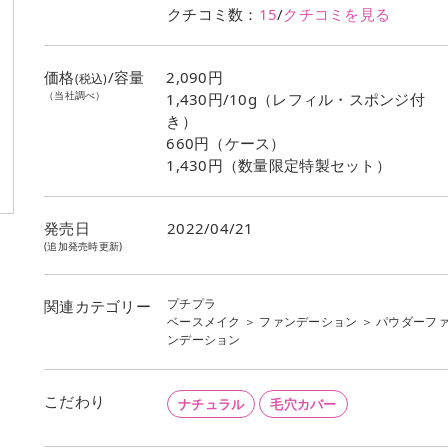
クチコミ数：
15
/
クチコミを見る
価格
/容量
2,090円
(税込)
（当社調べ）
1,430円/10g（レフィル・スポンジ付
き）
660円（ケース）
1,430円（数量限定特製セット）
発売日
2022/04/21
(追加発売時更新)
プチプラ
関連カテゴリー
ベースメイク
＞
ファンデーション
＞
パウダーフ
ンデーション
こだわり
ナチュラル
毛穴カバー