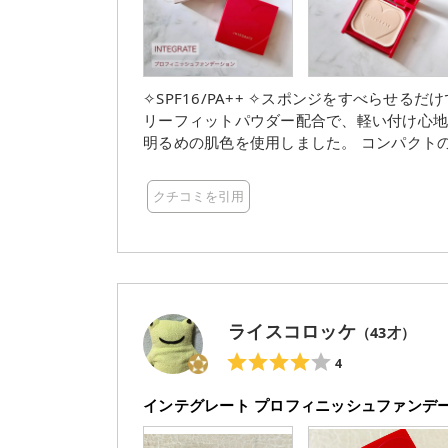
✧SPF16/PA++ ✧スポンジをすべらせるだけで、気になる毛穴・色ムラ・ニキビ跡をさっとカバー ✧エア
リーフィットパウダー配合で、軽い付け心地 ✧パラベン
明るめの肌色を使用しました。 コンパクトの♥
づきで、ほわっと肌のアラを隠してくれる感
あるパフの角を使っておさえていくと、細かい部分も綺麗に
クチコミを引用
ていて、ポーチの中でもかさばらず、持ち運
中でも目立ちそう✨
ライスコロッケ
（
43
才）
4
インテグレート プロフィニッシュファンデ