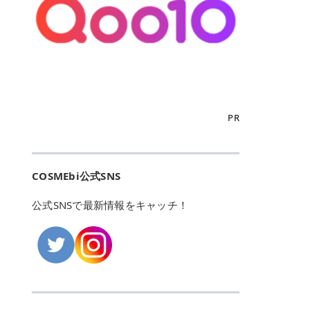
こからは、東京で人気のフレイアク
カリしたくありませんよね。エミナ
ント おすすめパーソナルカラー 02
> あんずのほのかに甘い香りがしま
るカーミングケアパッド」 ツボクサ
OFFクーポンなどを使って、SNSで
リニック・レジーナクリニック・エ
ルクリニックなら、最短1ヶ月ペー
モモ イエベ春・ブルベ夏 03 ワイン
すが > 強くないのでいつでも使える
エキス（保湿成分）配合で、肌荒れ
バズっている美容液やパック、限定
ミナルクリニック・リゼクリニック
スで通えるため、最短6ヶ月の全身
ベリー ブルベ冬 05 フィグピューレ
印象です > > 1本持っていると髪だ
や赤みが気になる肌をやさしく整え
の豪華キットをどこよりもお得にゲ
の4院について、おすすめのポイン
脱毛プランを選ぶことができます！
ブルベ夏・イエベ春 06 ラズベリー
けではなくボディやネイルケアにも
る低刺激設計のトナーパッドです。
ットできます✨ 豊富でリアルな口コ
トを詳しくご紹介します！ フレイア
（※予約状況や脱毛効果の個人差に
ケーキ ブルベ夏・ブルベ冬 07 フル
使えるのも◎ > > 引用元:コスメビ
アイテム詳細を見るQoo10での購入
ミや、ブランド公式ショップの出店
クリニック：選べるプランと女子に
よっては、6ヵ月で完了しない場合
ーツオレ イエベ春 40th ストロベリ
アイテム詳細を見るAmazonでのご
はこちら 4. SKINFOOD キャロット
も充実しているため、新作チェック
優しい手厚いサポート♡ ※満足度9
もあります）。 さらに、連続照射が
ーボンボン ブルベ夏 アイテム詳細
購入はこちら 2026年上半期 総合3
カロテン カーミングウォーターパッ
からリピート買いまで、美容マニア
6% 集計機関・アンケート内容：社
できる医療脱毛器を使っているた
を見るQoo10でのご購入はこちら
位 MAJOLICA MAJORCA（マジョリ
ド 「ゆらぎがちな肌をやさしく整え
の「欲しい」がすべて詰まったお買
内・施術済みフレイア顧客向けのア
め、全身の施術でも1回約60分で終
迷ったらこのカラーがおすすめ！ ナ
カ マジョルカ）「シャドーカスタマ
る植物由来カーミングケア」 βカロ
い物天国です。 Qoo10はこちら @C
ンケート 対象期間：2024/12/11～2
わります。 全国60院以上＆21時ま
PR
チュラルメイクなら「02 モモ」 自
イズ」 👑「シャドーカスタマイズ」
テンを含むにんじん由来成分で、乾
OSME アットコスメ（@cosme）
025/5/15 アンケート数:12606 フレ
で営業！ お仕事や学校の帰りにサク
然な血色感を演出できる万能カラ
の特徴 まばゆく発色フォルム整形シ
燥や外的刺激で不安定になりやすい
は、日本の美容マニアなら誰もが一
イアクリニックは、都内に新宿や渋
ッと寄りたい！という方にもエミナ
ー。 オフィスメイクなら「40th ス
ャドウ✨ 吸いこまれそうな奥行きの
肌をやさしく整えます。軽やかな使
度はお世話になる日本最大級の化粧
谷、銀座など7院があり、どこも駅
ルは強い味方。北海道から沖縄まで
トロベリーボンボン」 上品で落ち着
ある目もとをかなえる、フォルム整
用感も特長です。 アイテム詳細を見
品クチコミサイトです✨ 一番の魅力
から近くてアクセス抜群。平日は夜
全国に60院以上を展開しており、ど
いた印象に仕上がります。 毎日使い
形パウダーシャドウ。ひと塗りでま
るQoo10での購入はこちら 5. ANU
は、2,000万件を超える圧倒的なボ
COSMEbi公式SNS
21時まで開いているので、お仕事や
こも駅チカの好立地なんです。しか
やすい万能カラーなら「05 フィグ
ばゆく発色し、光の効果で目もとが
A 8ヒアルロン酸カテキンカーミン
リュームのリアルなクチコミ検索機
学校帰りにも通いやすいクリニック
も夜21時まで開いているので、忙し
ピューレ」 シーンを選ばず使える人
立体的に生まれ変わります。 実際に
グパッド 「うるおいを与えながら肌
能にあります。 自分の年齢や肌質
です。 ♡クイックプラン 時間をか
い毎日でも無理なく予定に組み込め
公式SNSで最新情報をキャッチ！
気カラーです。 韓国メイク・透明感
使用した方のクチコミ > 5 > 鮮やか
のキメを整えるバランスケアパッ
（乾燥肌・敏感肌など）、あるいは
けてしっかり脱毛。割引制度や保証
ます（※店舗によって診察時間は異
重視なら「06 ラズベリーケーキ」
発色✨ 吸い込まれそうな奥行きのあ
ド」 カテキン*1配合の極薄パッド
「毛穴」「美白」といった肌の悩み
サービスは充実！ 全身＋VIO 52,80
なります）。 そして嬉しいのが、施
青みピンクが透明感を引き立てま
る目もとを作れるアイシャドウ♡ >
で、肌にうるおいを与えながらキメ
に合わせてクチコミを絞り込めるた
0円(税込) 5回コース 所要時間が60
術室がカーテン仕切りではなくドア
す。 イエベ春なら「07 フルーツオ
パウダータイプなのに粉っぽさがな
を整え、すこやかな肌状態へ導くデ
め、自分に本当に合うコスメを失敗
分で完了 全身＋VIO＋顔 94,600円
付きの完全個室になっていること！
レ」 やわらかく可愛らしい印象に仕
くぴたっと密着♡発色が良くて煌め
イリーケアアイテムです。 *1 チャ
せずに見つけられる美容の羅針盤と
(税込) 5回コース 36箇所の脱毛が可
女性専用のプライベート空間なの
上がります。 よくある質問💡 色持
くパールが美しい✨ > 単色でも綺麗
カテキン（整肌成分） アイテム詳細
して絶大な信頼を得ています。 さら
能 ♡安心プラン １回、５回コー
で、周りの目を気にせずリラックス
ちはいい？ むちぷるティントはティ
にグラデーションを作れて簡単に立
を見るQoo10での購入はこちら 6.
に、年に数回発表される「ベストコ
ス、８回コースがあり、コース終了
して施術を受けられます。 痛みに配
ント処方のため、塗布後は色が定着
体感を出せます✨ > > カラーの名前
MEDIHEAL PDRNリフティングパッ
スメアワード（ベスコス）」は、日
後の追加照射の料金も設定していま
慮した医療脱毛器の導入と肌トラブ
しやすく、飲み物を飲んだあとでも
がまた可愛い💕 > PK321 ひとひら
ド 「ハリ感を意識したケアで肌をな
本の美容トレンドを大きく左右する