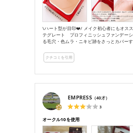
\ハート型が目印❤️/ メイク初心者にもオススメなプチプラファンデ✨ ⭐️⭐️⭐️⭐️⭐️
テグレート プロフィニッシュファンデーション オークル10 ＊スポ
る毛穴・色ムラ・ニキビ跡をさっとカバーす
ラシを使ってファンデーションを塗布するテ
ー、無香料 それではレビューに参ります。 プチプラのパウダーファンデの中でも特に人気があるのは、
クチコミを引用
インテグレートのファンデですよね！ 赤いパケにハート型が可愛いです❤️ 中のファンデもハート型のデ
ザインになっています。 厚みはクッションファンデくらいですかね。 (ケースは別売りなので注意⚠️) 今
回はオークル10を使用しましたが、肌に溶
ラルカバーですが、厚塗り感が出ずパウダ
です☺️ 仕上がりはマットよりのセミマットくらいです。 今日はナチュラルに仕上げたいと思う日や、ぱ
EMPRESS
（
40
才）
3
オークル10を使用