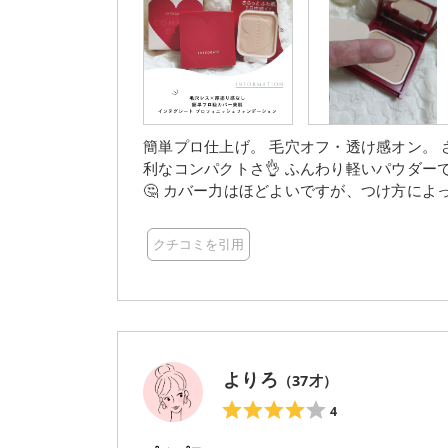
簡単プロ仕上げ。 毛穴オフ・透け感オン。 さらす
利なコンパクトさ👌 ふんわり軽いパウダーで優しい つけ心地✨ 軽い故に少し粉っぽさが気になるところ
🤔 カバー力はほどよいですが、つけ方によってはムラになりやすく、厚塗り感が出やすいように感じま
す😓 普段ブラシを使っているからそう思うだけかも？ですが、ほうれい線とかにたまりそうな気がし
て…😂 でも！ナチュラルに肌をきれいに見せてくれ、重たくない使用感は魅力的です❤️ インテグレート_
クチコミを引用
モニター
よりろ
（
37
才）
4