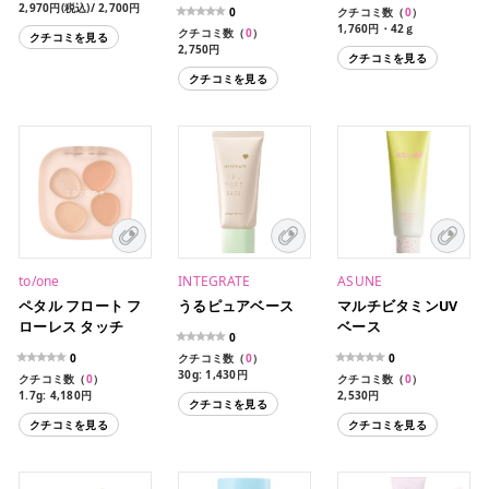
2,970円(税込)/ 2,700円
0
クチコミ数（
0
）
(税抜)
1,760円・42ｇ
クチコミ数（
0
）
クチコミを見る
2,750円
クチコミを見る
クチコミを見る
to/one
INTEGRATE
ASUNE
ペタル フロート フ
うるピュアベース
マルチビタミンUV
ローレス タッチ
ベース
0
0
クチコミ数（
0
）
0
30g: 1,430円
クチコミ数（
0
）
クチコミ数（
0
）
1.7g: 4,180円
2,530円
クチコミを見る
クチコミを見る
クチコミを見る