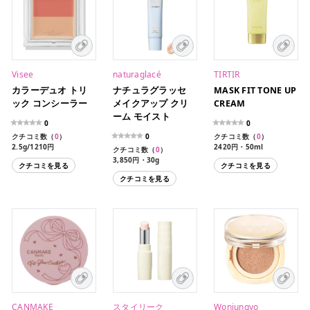
Visee
naturaglacé
TIRTIR
カラーデュオ トリ
ナチュラグラッセ
MASK FIT TONE UP
ック コンシーラー
メイクアップ クリ
CREAM
ーム モイスト
0
0
クチコミ数（
0
）
0
クチコミ数（
0
）
2.5g/1210円
2420円・50ml
クチコミ数（
0
）
3,850円・30g
クチコミを見る
クチコミを見る
クチコミを見る
CANMAKE
スタイリーク
Wonjungyo