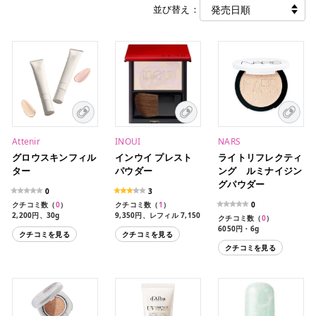
並び替え：
Attenir
INOUI
NARS
グロウスキンフィル
インウイ プレスト
ライトリフレクティ
ター
パウダー
ング ルミナイジン
グパウダー
0
3
クチコミ数（
0
）
クチコミ数（
1
）
0
2,200円、30g
9,350円、レフィル 7,150
クチコミ数（
0
）
円 いずれも5g
6050円・6g
クチコミを見る
クチコミを見る
クチコミを見る