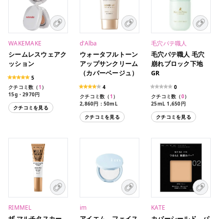
WAKEMAKE
d'Alba
毛穴パテ職人
シームレスウェアク
ウォータフルトーン
毛穴パテ職人 毛穴
ッション
アップサンクリーム
崩れブロック下地
（カバーベージュ）
GR
5
クチコミ数（
1
）
4
0
15g・2970円
クチコミ数（
1
）
クチコミ数（
0
）
2,860円：50mL
25mL 1,650円
クチコミを見る
クチコミを見る
クチコミを見る
RIMMEL
im
KATE
ザ マルチタスカー
アイエム フェイス
カバーシールド パ