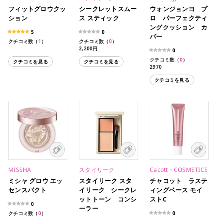
フィットグロウクッ
シークレットスムー
ウォンジョンヨ プ
ション
ス スティック
ロ パーフェクティ
ングクッション カ
5
0
バー
クチコミ数（
1
）
クチコミ数（
0
）
2,200円
0
クチコミ数（
0
）
クチコミを見る
クチコミを見る
2970
クチコミを見る
MISSHA
スタイリーク
Cacott・COSMETICS
ミシャ グロウ エッ
スタイリーク スタ
チャコット ラステ
センスパクト
イリーク シークレ
ィングベース モイ
ットトーン コンシ
ストC
0
ーラー
クチコミ数（
0
）
0