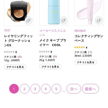
TFIT
コーセーコスメニエ
dasique
ンス
レイヤリングフィッ
コレクティングサン
メイク キープ プラ
ト グロークッショ
ベース
イマー COOL
ンEX
4
0
0
クチコミ数（
1
）
30ml: 2,530円
クチコミ数（
0
）
クチコミ数（
0
）
全4色
25g: 1,320円
12g：2400円
クチコミを見る
01 ロージーピンク
クチコミを見る
02 シカグリーン
クチコミを見る
03 レモンクリーム
04 ピュアラベンダー
1
2
3
4
5
次へ
最後へ
...