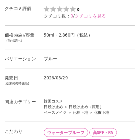
クチコミ評価
0
クチコミ数：
0
/
クチコミを見る
価格
/容量
50ml・2,860円（税込）
(税込)
（当社調べ）
バリエーション
ブルー
発売日
2026/05/29
(追加発売時更新)
韓国コスメ
関連カテゴリー
日焼け止め
＞
日焼け止め（顔用）
ベースメイク
＞
化粧下地
＞
化粧下地
こだわり
ウォータープルーフ
高SPF・PA