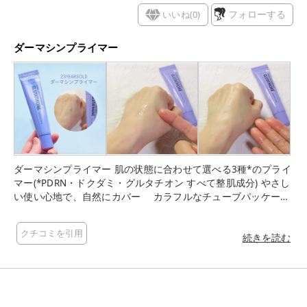
いいね(
0
)
フォローする
ダーマシンプライマー
ダーマシンプライマー 肌の状態に合わせて選べる3種*のプライ
マー(*PDRN・ドクダミ・グルタチオン すべて整肌成分) やさし
い使い心地で、自然にカバー カラフルなチューブパッケージ
が可愛らしいです。 今回使用したのグルタチオン。 グルタチオ
ンといえば独自の香りが気になりますが、こちらはほとんど感
クチコミを引用
じないので使いやすいと感じました。 ほんのりラメ感のある紫
続きを読む
色のプライマー。 なめらかで、水分感とツヤ感のある印象