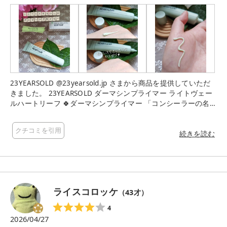
23YEARSOLD @23yearsold.jp さまから商品を提供していただ
きました。 23YEARSOLD ダーマシンプライマー ライトヴェー
ルハートリーフ 🍀ダーマシンプライマー 「コンシーラーの名
家」23YEARSOLDが手掛ける、肌悩み別に選べる3種*のプライ
マー(*PDRN・ドクダミ・グルタチオン すべて整肌成分) 💚ライ
クチコミを引用
トヴェールハートリーフは、チューブから出すとグリーンのカ
続きを読む
ラーでお肌にするするなじませることができます。 💚顔全体に
塗り拡げると、毛穴が気にならず、すべすべな、さらさらした
感触になるのが私はとても気に入っています。😆🍀 【PR】 #2
3YEARSOLD #ダーマシンプライマー #PDRNプライマー
ライスコロッケ
（
43
才）
4
2026/04/27