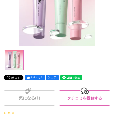
いいね！
シェア
LINEで送る
気になる(
1
)
クチコミを投稿する