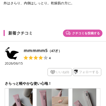
外はさらり、内側はしっとり。乾燥肌の方に。
新着クチコミ
クチコミを投稿する
mmmmm5
（
47
才）
4
2026/06/15
いいね(
0
)
フォローする
さらっと軽やかな使い心地！