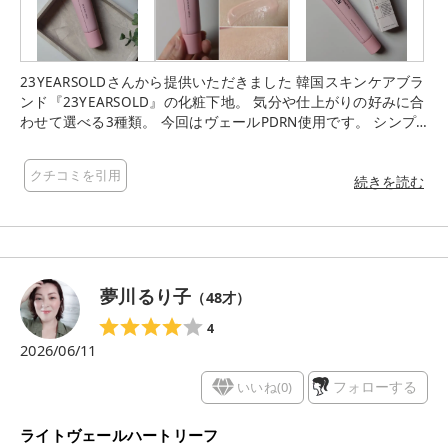
23YEARSOLDさんから提供いただきました 韓国スキンケアブラ
ンド『23YEARSOLD』の化粧下地。 気分や仕上がりの好みに合
わせて選べる3種類。 今回はヴェールPDRN使用です。 シンプ
ルなデザインながらカラーが可愛くて印象的。 スリムな容器で
保管も持ち運びも◎ 先端が細いので少しずつ出せます。 なめら
クチコミを引用
かなテクスチャー。肌に伸ばしやすく、すーっと馴染む。 馴染
続きを読む
んだ後はサラッとした仕上がりでべたべたしません。 軽やかな
塗り心地なので朝から気分よくメイクできる。 凹凸感もなめら
かにカバーしてくれるし、 何より自然な仕上がりが気に入って
ます。 無香料なので香りが気になる方にもおすすめです。
夢川るり子
（
48
才）
4
2026/06/11
いいね(
0
)
フォローする
ライトヴェールハートリーフ