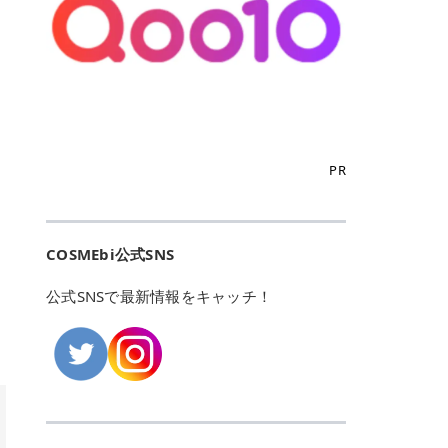
こからは、東京で人気のフレイアク
カリしたくありませんよね。エミナ
ント おすすめパーソナルカラー 02
> あんずのほのかに甘い香りがしま
るカーミングケアパッド」 ツボクサ
OFFクーポンなどを使って、SNSで
リニック・レジーナクリニック・エ
ルクリニックなら、最短1ヶ月ペー
モモ イエベ春・ブルベ夏 03 ワイン
すが > 強くないのでいつでも使える
エキス（保湿成分）配合で、肌荒れ
バズっている美容液やパック、限定
ミナルクリニック・リゼクリニック
スで通えるため、最短6ヶ月の全身
ベリー ブルベ冬 05 フィグピューレ
印象です > > 1本持っていると髪だ
や赤みが気になる肌をやさしく整え
の豪華キットをどこよりもお得にゲ
の4院について、おすすめのポイン
脱毛プランを選ぶことができます！
ブルベ夏・イエベ春 06 ラズベリー
けではなくボディやネイルケアにも
る低刺激設計のトナーパッドです。
ットできます✨ 豊富でリアルな口コ
トを詳しくご紹介します！ フレイア
（※予約状況や脱毛効果の個人差に
ケーキ ブルベ夏・ブルベ冬 07 フル
使えるのも◎ > > 引用元:コスメビ
アイテム詳細を見るQoo10での購入
ミや、ブランド公式ショップの出店
クリニック：選べるプランと女子に
よっては、6ヵ月で完了しない場合
ーツオレ イエベ春 40th ストロベリ
アイテム詳細を見るAmazonでのご
はこちら 4. SKINFOOD キャロット
も充実しているため、新作チェック
優しい手厚いサポート♡ ※満足度9
もあります）。 さらに、連続照射が
ーボンボン ブルベ夏 アイテム詳細
購入はこちら 2026年上半期 総合3
カロテン カーミングウォーターパッ
からリピート買いまで、美容マニア
6% 集計機関・アンケート内容：社
できる医療脱毛器を使っているた
を見るQoo10でのご購入はこちら
位 MAJOLICA MAJORCA（マジョリ
ド 「ゆらぎがちな肌をやさしく整え
の「欲しい」がすべて詰まったお買
内・施術済みフレイア顧客向けのア
め、全身の施術でも1回約60分で終
迷ったらこのカラーがおすすめ！ ナ
カ マジョルカ）「シャドーカスタマ
る植物由来カーミングケア」 βカロ
い物天国です。 Qoo10はこちら @C
ンケート 対象期間：2024/12/11～2
わります。 全国60院以上＆21時ま
PR
チュラルメイクなら「02 モモ」 自
イズ」 👑「シャドーカスタマイズ」
テンを含むにんじん由来成分で、乾
OSME アットコスメ（@cosme）
025/5/15 アンケート数:12606 フレ
で営業！ お仕事や学校の帰りにサク
然な血色感を演出できる万能カラ
の特徴 まばゆく発色フォルム整形シ
燥や外的刺激で不安定になりやすい
は、日本の美容マニアなら誰もが一
イアクリニックは、都内に新宿や渋
ッと寄りたい！という方にもエミナ
ー。 オフィスメイクなら「40th ス
ャドウ✨ 吸いこまれそうな奥行きの
肌をやさしく整えます。軽やかな使
度はお世話になる日本最大級の化粧
谷、銀座など7院があり、どこも駅
ルは強い味方。北海道から沖縄まで
トロベリーボンボン」 上品で落ち着
ある目もとをかなえる、フォルム整
用感も特長です。 アイテム詳細を見
品クチコミサイトです✨ 一番の魅力
から近くてアクセス抜群。平日は夜
全国に60院以上を展開しており、ど
いた印象に仕上がります。 毎日使い
形パウダーシャドウ。ひと塗りでま
るQoo10での購入はこちら 5. ANU
は、2,000万件を超える圧倒的なボ
COSMEbi公式SNS
21時まで開いているので、お仕事や
こも駅チカの好立地なんです。しか
やすい万能カラーなら「05 フィグ
ばゆく発色し、光の効果で目もとが
A 8ヒアルロン酸カテキンカーミン
リュームのリアルなクチコミ検索機
学校帰りにも通いやすいクリニック
も夜21時まで開いているので、忙し
ピューレ」 シーンを選ばず使える人
立体的に生まれ変わります。 実際に
グパッド 「うるおいを与えながら肌
能にあります。 自分の年齢や肌質
です。 ♡クイックプラン 時間をか
い毎日でも無理なく予定に組み込め
公式SNSで最新情報をキャッチ！
気カラーです。 韓国メイク・透明感
使用した方のクチコミ > 5 > 鮮やか
のキメを整えるバランスケアパッ
（乾燥肌・敏感肌など）、あるいは
けてしっかり脱毛。割引制度や保証
ます（※店舗によって診察時間は異
重視なら「06 ラズベリーケーキ」
発色✨ 吸い込まれそうな奥行きのあ
ド」 カテキン*1配合の極薄パッド
「毛穴」「美白」といった肌の悩み
サービスは充実！ 全身＋VIO 52,80
なります）。 そして嬉しいのが、施
青みピンクが透明感を引き立てま
る目もとを作れるアイシャドウ♡ >
で、肌にうるおいを与えながらキメ
に合わせてクチコミを絞り込めるた
0円(税込) 5回コース 所要時間が60
術室がカーテン仕切りではなくドア
す。 イエベ春なら「07 フルーツオ
パウダータイプなのに粉っぽさがな
を整え、すこやかな肌状態へ導くデ
め、自分に本当に合うコスメを失敗
分で完了 全身＋VIO＋顔 94,600円
付きの完全個室になっていること！
レ」 やわらかく可愛らしい印象に仕
くぴたっと密着♡発色が良くて煌め
イリーケアアイテムです。 *1 チャ
せずに見つけられる美容の羅針盤と
(税込) 5回コース 36箇所の脱毛が可
女性専用のプライベート空間なの
上がります。 よくある質問💡 色持
くパールが美しい✨ > 単色でも綺麗
カテキン（整肌成分） アイテム詳細
して絶大な信頼を得ています。 さら
能 ♡安心プラン １回、５回コー
で、周りの目を気にせずリラックス
ちはいい？ むちぷるティントはティ
にグラデーションを作れて簡単に立
を見るQoo10での購入はこちら 6.
に、年に数回発表される「ベストコ
ス、８回コースがあり、コース終了
して施術を受けられます。 痛みに配
ント処方のため、塗布後は色が定着
体感を出せます✨ > > カラーの名前
MEDIHEAL PDRNリフティングパッ
スメアワード（ベスコス）」は、日
後の追加照射の料金も設定していま
慮した医療脱毛器の導入と肌トラブ
しやすく、飲み物を飲んだあとでも
がまた可愛い💕 > PK321 ひとひら
ド 「ハリ感を意識したケアで肌をな
本の美容トレンドを大きく左右する