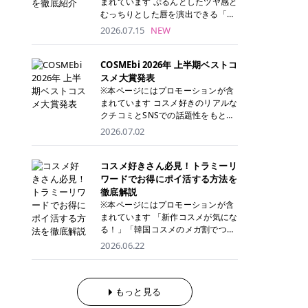
まれています ぷるんとしたツヤ感と
が多く、拭き取り後にそのまま部分
ら、コストパフォーマンスも重視し
す。 これから手軽に全身医療脱毛を
むっちりとした唇を演出できる「C
用パックとして使えるトナーパッド
たい方に！ メディオスターモノリス
始めたいと考えている方は、ぜひ最
ANMAKE（キャンメイク）むちぷる
2026.07.15
NEW
も増えています。 一方、拭き取り化
メディオスターNeXT PRO 公式サイ
後までチェックして、ご自身にぴっ
ティント」。 ティントならではの色
粧水は液体タイプのため、コットン
ト> レジーナクリニック 52,800円
たりのクリニック選びの参考にして
持ちに加え、プランパー効果※と保
に含ませて使用します。 使用量を調
(税込)/5回 99,000円(税込)/5回 ジェ
ください！ クリニック 全身＋VIO
湿ケアも叶えられることから、SNS
COSMEbi 2026年 上半期ベストコ
整しやすく、お気に入りの化粧水を
ントルシリーズを選べるため、脱毛
全身＋VIO＋顔 特徴 脱毛器 詳細 フ
でも話題の人気リップです。 「自分
スメ大賞発表
使いたい方やコストを抑えて続けた
機にこだわりたい方におすすめ！ ジ
レイアクリニック 52,800円(税込)/5
にはどのカラーが似合う？」「イエ
※本ページにはプロモーションが含
い方にもおすすめです。 トナーパッ
ェントルマックスプロ ジェントルマ
回 94,600円(税込)/5回 肌への負担
ベ・ブルベ別のおすすめは？」と気
まれています コスメ好きのリアルな
ドのメリット トナーパッドは、角質
ックスプロプラス ジェントルレーズ
に配慮しながら、コストパフォーマ
になっている方も多いのではないで
クチコミとSNSでの話題性をもとに
ケア・保湿ケア・部分用パックまで
プロ ソプラノチタニウム 公式サイ
ンスも重視したい方に！ メディオス
しょうか。 今回は6色のスウォッチ
選出された、COSMEbi 2026年上半
1枚で行える便利なスキンケアアイ
2026.07.02
ト> エミナルクリニック 49,500円
ターモノリス メディオスターNeXT
とともにご紹介！それぞれの色味や
期のベストコスメが決定！ 話題性・
テムです。 ここでは、トナーパッド
(税込)/6回 93,500円(税込)/6回 エミ
PRO 公式サイト> レジーナクリニッ
おすすめのパーソナルカラー、どん
使用感・仕上がりすべてを兼ね備え
を取り入れるメリットをご紹介しま
ナルクリニックの始めやすい料金設
ク 52,800円(税込)/5回 99,000円(税
なメイクに合うのかまで詳しく解説
た名品たちを、カテゴリ別にご紹介
コスメ好きさん必見！トラミーリ
す。 古い角質や皮脂汚れをやさしく
定！月々払いも安くて通いやすい ク
込)/5回 ジェントルシリーズを選べ
します✨ ※メイクアップ効果による
します。 本記事では、2025年11月
ワードでお得にポイ活する方法を
オフ トナーパッドを使用すること
リスタルプロ 公式サイト> リゼクリ
るため、脱毛機にこだわりたい方に
CANMAKE むちぷるティントとは？
～2026年4月までの半年間におい
徹底解説
で、洗顔だけでは落としきれない古
ニック 109,800円(税込)/5回 144,80
おすすめ！ ジェントルマックスプロ
CANMAKE むちぷるティントは、テ
て、COSMEbi内でのクチコミとSN
い角質や余分な皮脂汚れをやさしく
※本ページにはプロモーションが含
0円(税込)/5回 毛質に合わせて脱毛
ジェントルマックスプロプラス ジェ
ィント・プランパー・保湿ケアを1
Sでの話題性を元に選出されたコス
拭き取り、なめらかな肌へ整えま
まれています 「新作コスメが気にな
機を選択可能！有効期限も5年と長
ントルレーズプロ ソプラノチタニウ
本で叶えるリップです。 するすると
メやスキンケアなどの化粧品を「総
す。 保湿ケアまで1枚でできる 保湿
る！」「韓国コスメのメガ割でつい
くマイペースに通いやすい ラシャ
ム 公式サイト> エミナルクリニック
塗れるなめらかなテクスチャーで、
合」「デパコス」「プチプラ」「韓
成分を配合したトナーパッドなら、
買いすぎてしまう……」 そんな美容
メディオスターNeXT PRO ジェント
2026.06.22
49,500円(税込)/6回 93,500円(税
縦ジワをカバーしながら、むっちり
国コスメ」に分けて1位～3位までを
肌へうるおいを与えながらスキンケ
好きさんにおすすめなのが「トラミ
ルYAGプロ 公式サイト> ｜そもそも
込)/6回 エミナルクリニックの始め
としたツヤのある唇を演出します。
ランキング形式で発表！ 2026年上
アできるため、忙しい朝や夜の時短
ーリワード」です！ 普段のお買い物
医療脱毛って？エステ脱毛と何が違
やすい料金設定！月々払いも安くて
さらに、美容保湿成分を配合してい
半期 総合大賞 AMUSE（アミュー
ケアにもぴったりです。 部分パック
を少し工夫するだけでポイントを貯
うの？ 脱毛を考えたときに、まず悩
通いやすい クリスタルプロ 公式サ
るため、乾燥しにくくデイリー使い
ズ）「 ジェルフィットグロス」 👑
としても使える 多くのトナーパッド
められるため、コスメやスキンケア
もっと見る
むのが「医療脱毛とエステ脱毛、ど
イト> リゼクリニック 109,800円(税
にもぴったり！ アイテム詳細を見る
「ジェルフィットグロス」の特徴 唇
は、乾燥が気になる頬や額、小鼻な
にかかる費用を少しでも抑えたい方
っちがいいの？」ということではな