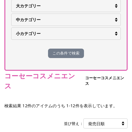
この条件で検索
コーセーコスメニエン
コーセーコスメニエン
ス
ス
検索結果
12
件のアイテムのうち
1
-
12
件を表示しています。
並び替え：