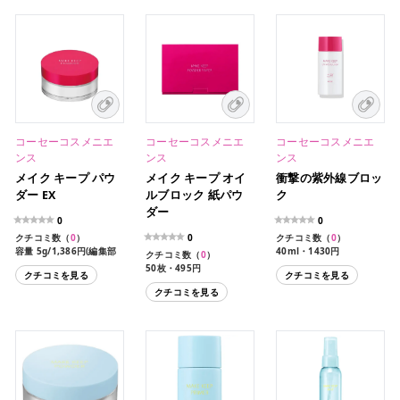
コーセーコスメニエ
コーセーコスメニエ
コーセーコスメニエ
ンス
ンス
ンス
メイク キープ パウ
メイク キープ オイ
衝撃の紫外線ブロッ
ダー EX
ルブロック 紙パウ
ク
ダー
0
0
クチコミ数（
0
）
0
クチコミ数（
0
）
容量 5g/1,386円(編集部
40ml・1430円
クチコミ数（
0
）
調べ)
50枚・495円
クチコミを見る
クチコミを見る
クチコミを見る