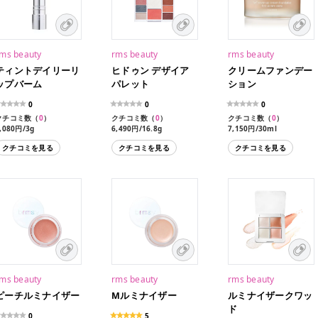
ms beauty
rms beauty
rms beauty
ティントデイリーリ
ヒドゥン デザイア
クリームファンデー
ップバーム
パレット
ション
0
0
0
クチコミ数（
0
）
クチコミ数（
0
）
クチコミ数（
0
）
,080円/3g
6,490円/16.8g
7,150円/30ml
クチコミを見る
クチコミを見る
クチコミを見る
ms beauty
rms beauty
rms beauty
ピーチルミナイザー
Mルミナイザー
ルミナイザークワッ
ド
0
5