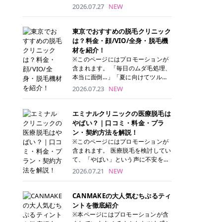
ナーパッド」は、化粧水や美容液を
2026.07.27
NEW
たっぷり含ませた丸型のコットンパ
ッド状のスキンケアアイテムです。
トナーパッドは洗顔後に肌をやさし
東京でおすすめの脱毛クリニック
く拭き取ることで、古い角質や余分
は？料金・顔/VIO/全身・脱毛機
な皮脂汚れをオフしながら、うるお
材を紹介！
いを与えられるのが特徴✨ さらに、
※このページにはプロモーションが
気になる部分には数分のせて部分用
含まれます。 「毎日のムダ毛処理、
パックとしても使用できるため、1
本当に面倒…」「夏に向けてツルツ
枚で「拭き取り」と「保湿ケア」の
ル肌になりたい！」 そう思って東京
2026.07.23
NEW
両方を叶えられます。 韓国コスメブ
で医療脱毛を探し始めても、クリニ
ランドを中心に人気を集めていまし
ックがたくさんありすぎてどこを選
たが、現在では日本でも定番のスキ
べばいいの？と迷ってしまいますよ
エミナルクリニックの医療脱毛は
ンケアアイテムとして幅広い世代に
ね。 この記事では、医療脱毛の基本
やばい？｜口コミ・料金・プラ
愛用されています。 トナーパッドの
から、東京で特に通いやすいフレイ
ン・契約方法を解説！
特徴 トナーパッドと拭き取り化粧水
アクリニック・レジーナクリニッ
※このページにはプロモーションが
の違い 「トナーパッド」と「拭き取
ク・エミナルクリニック・リゼクリ
含まれます。 医療脱毛を検討してい
り化粧水」はどちらも洗顔後に使用
ニックの4院について、分かりやす
て、「やばい」という声に不安を抱
するスキンケアアイテムですが、使
く解説します。 自分にぴったりのク
える方も多いのではないでしょう
2026.07.21
NEW
い方や特徴に違いがあります。 トナ
リニックを見つけて、面倒な自己処
か。 この記事では、エミナルクリニ
ーパッドは、化粧水があらかじめパ
理から卒業しちゃいましょう♪ クリ
ックの全身脱毛プランの詳しい料金
ッドに含まれているため、コットン
ニック 全身＋VIO 全身＋VIO＋顔 特
体系をはじめ、学生や友人同士でお
CANMAKEの大人気むちぷるティ
を用意する手間がなく、忙しい朝で
徴 脱毛器 詳細 フレイアクリニック
得になる割引キャンペーン、無料カ
ントを徹底紹介
もサッと使えるのが魅力です。 ま
52,800円(税込)/5回 94,600円(税
ウンセリングから施術までの具体的
※本ページにはプロモーションが含
た、保湿成分を豊富に配合した商品
込)/5回 肌への負担に配慮しなが
なステップを分かりやすく解説しま