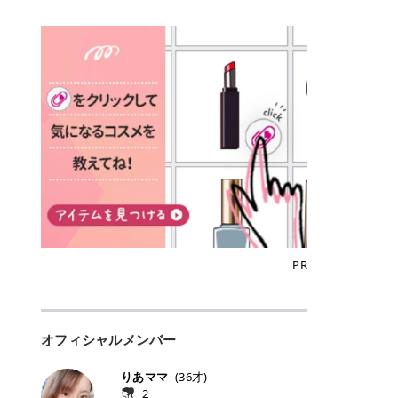
込)/5回 144,800円(税込)/5回 毛質に
Qoo10でのご購入はこちら CANMA
に触れた瞬間、ぷるんとしたジェリ
どに数分のせることで、集中保湿ケ
にぴったり。 Qoo10も、オリヤン
いでしょうか。 ズバリ、効果を実感
合わせて脱毛機を選択可能！有効期
KE むちぷるティント全色一覧 モモ
ーグロスが広がり、ふっくらボリュ
アとしても活用できます。 トナーパ
も、＠cosmeも、いつものコスメ購
するまでの期間や必要な施術回数が
限も5年と長くマイペースに通いや
｜血色感じるヌーディーピンク 桃の
ーム感のある仕上がりに✨ まるでリ
ッドの選び方 トナーパッドは、配合
入を“ちょっとお得”に変えられるの
大きな違いとして挙げられます！ 医
すい ラシャ メディオスターNeXT P
ような血色感を演出するヌーディー
フティングしたような、新しいリッ
成分やパッドの素材によって特徴が
が、トラミーリワードです✨ 今回
療脱毛は、医療機関（クリニックや
RO ジェントルYAGプロ 公式サイト
ピンク。 黄みと青みのバランスが良
プティンググロス💄 実際に使用した
異なります。 自分の肌悩みや理想の
は、トラミーリワードの特徴や活用
皮膚科など）だけで扱える高出力の
> ※医療脱毛は自由診療です。治療
く、自然になじむコーラル系カラー
方のクチコミ > 5 > プルプル > 唇に
仕上がりに合わせて選ぶことで、毎
方法、美容好きさんにおすすめな理
レーザーを使って、発毛組織にアプ
には赤み、痒み、火傷、毛嚢炎、一
です。 自然な血色感をプラスしてく
塗るPDRNグロス > > AMUSE ジェ
日のスキンケアに取り入れやすくな
由を詳しくご紹介します！ トラミー
ローチする施術といわれています。
時的な硬毛化などのリスクが伴いま
れるので、ナチュラルメイクとの相
ルフィットグロス > > ぷっくりツヤ
ります。 肌悩みに合わせて選ぶ パ
リワードとは？ 「トラミーリワー
そのため、少ない回数で永久脱毛
す。 目次▼ 1. エミナルクリニック
性抜群。 可愛らしく、多幸感のある
ツヤだけどベタっとした感じはなく
ッドの素材で選ぶ トナーパッドの使
ド」は、東証グロース上場企業であ
（※）を目指すことができます。
の魅力とは？選ばれる3つの特徴 ・
印象に仕上がります。 ワインベリー
て使いやすいですね。プランピング
い方 洗顔後すぐの清潔な肌に使用し
る株式会社アイズが運営する、安
（※永久脱毛とは一生毛が1本も生
最短6か月からの脱毛プランが選べ
｜気品をまとうローズレッド 深みの
効果で少しスーッとします。ここは
ます。 STEP1 エンボス面（凹凸
心・安全なポイントサイト機能で
えてこないという意味ではなく、ア
る！ ・全国60院以上＆21時まで営
ある青みレッド。 大人っぽく華やか
好き嫌いがあるかもしれませんが慣
面）で顔全体をやさしく拭き取りま
す。 トラミーリワードは、トラミー
メリカの基準に基づき「長期間にわ
業！ ・痛みに配慮した医療脱毛器の
な印象を与えるベリーカラーです。
れますね。 > > 分かりにくいけど、
す。 特に小鼻・あご・額など皮脂や
会員向けのポイントサービスです。
たって毛量が明らかに減少している
導入と肌トラブル対応 2. エミナル
ひと塗りで顔全体が華やかになり、
チップは片面がツルツル、片面がモ
古い角質が気になる部分は丁寧にな
対象ショップやサービスを利用する
状態が維持されること」を指しま
クリニックの口コミ・評判 3. エミ
リップを主役にしたメイクが完成。
ケモケになってます。 > > 桜グロス
じませましょう。 STEP2 パッドを
ことでポイントを獲得でき、貯まっ
す。） 一方のエステ脱毛は、出力が
ナルクリニックの全身脱毛料金プラ
クールで上品な雰囲気を演出できま
【日本限定色】：上品なピンクベー
裏返し、フラット面で顔全体をやさ
たポイントはAmazonギフト券やド
優しい機器を使うため痛みが少ない
ン ・全身脱毛の基本コースと料金
す。 フィグピューレ｜色っぽさと上
ジュ > > すももパールグロス【日本
PR
しく押さえながら化粧水をなじませ
ットマネーなどに交換できます。 普
のがメリットですが、毛根を破壊す
・追加費用がかからないシステム ・
品さを叶える赤みローズ 赤みとくす
限定色】：微細なラメがきらめく血
ます。 STEP3 その後は美容液・乳
段のネットショッピングを活用しな
ることはできないので一時的な減毛
支払い方法｜決済方法と医療ローン
みをほどよく含んだローズカラー。
色がよく見えるピンク。 > > どちら
液・クリームなど、普段どおりのス
がらポイントを貯められるため、ポ
にとどまります。結果的に、何度も
の活用も！ 4. エミナルクリニック
ニュートラルな発色で、肌色を選び
も上品で使いやすい色ですね。すも
キンケアを行います。 乾燥が気にな
イ活初心者でも始めやすいのが魅力
通う必要が出てくることが多くなり
の熱破壊式の脱毛機 5. エミナルク
にくい万能カラーです。 派手すぎず
もパールグロスの方がラメが入って
る部分には2〜5分程度のせて部分用
です✨ トラミーリワードの特徴 普
ます。 なお、医療脱毛は保険がきか
リニックのお得な割引・キャンペー
オフィシャルメンバー
落ち着いた印象に仕上がり、オン・
いるので華やかそうに見えるけど、
パックとして使用するのもおすすめ
段よく使っているコスメ通販サイト
ない自由診療なので、クリニックに
ン制度 ・学生プラン｜学生証の提示
オフ問わず使いやすいカラー。 きれ
付けてみると落ち着いた色ですね。
です。 おすすめトナーパッド7選 こ
を、トラミーリワード経由にするだ
よって料金設定が自由に決められて
で割引 ・ペア限定プラン｜家族や友
いめメイクにもカジュアルメイクに
> > スキンケア成分が配合されてい
りあママ
(
36
才)
こからは、保湿ケアや肌荒れケア、
けでポイントが貯まるのが大きな魅
います。だからこそ、しっかり比較
人と一緒にスタートできる ・他社か
もマッチします。 ラズベリーケーキ
て保湿もしっかりしてくれます。最
2
毛穴ケアなど目的別におすすめのト
力です✨ 例えば、、、 ・メガ割の
して選ぶことが大切なのです。 医療