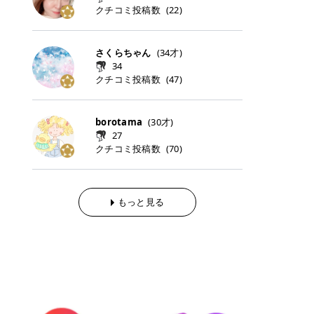
らの「のりかえ」や「お友だち紹
｜甘く可愛いモーヴピンク 鮮やかな
近、乾燥していた唇がプルンと見え
クチコミ投稿数
ナーパッドをご紹介します。 毎日使
タイミングで利用することが多いQ
(
22
)
脱毛の「熱破壊式」と「蓄熱式」と
介」も！ 6. 予約から脱毛施術まで
青みを感じるラズベリーピンク。 フ
てうれちい！ > > 引用元:コスメビ
いやすいトナーパッドから、スペシ
oo10 ・口コミを見ながら購入する
は？ 医療脱毛のレーザー機器には、
のステップ ・無料カウンセリングの
ェミニンな雰囲気を演出できる可愛
アイテム詳細を見るQoo10でのご購
ャルケアにぴったりなトナーパッド
＠cosme ・韓国コスメをチェック
大きく分けて「熱破壊式」と「蓄熱
予約方法 ・カウンセリング当日の持
らしいカラーです。 透明感を引き立
入はこちら 2026年上半期 総合2位
まで厳選しました。 1. MEDICUBE
する際によく見るOLIVE YOUNG GL
式」の2種類があり、それぞれ得意
さくらちゃん
(
34
才)
ち物 ・医師の問診とプラン提案 ・
てながら、甘さのある印象に。 韓国
柳屋（ヤナギヤ）「柳屋 あんず
PDRNピンクコラーゲンゲルトナー
OBAL など、すでに使い慣れている
な毛質が違います。 * 熱破壊式 高
施術当日の流れと次回予約の取り方
34
メイクやピンクメイクとも相性抜群
油」 👑「柳屋 あんず油」の特徴 1
パッド 「うるおいとハリ感をサポー
サイトが対象になっている場合も多
出力のレーザーをバチッ！と当て
7. 店舗一覧と美容医療メニュー ・
クチコミ投稿数
(
47
)
です。 フルーツオレ｜ピュア感あふ
00％植物由来の「柳屋 あんず油」
トし、なめらかな肌へ導く高密着ゲ
く、お買い物の内容や流れを変える
て、毛根の発毛組織に向けてレーザ
全国60院以上！エミナルクリニック
れるミルキーコーラル 白みを含んだ
フワッと香りさらっとまとまり、ツ
ルパッド」 PDRNやコラーゲン成分
必要はありません。 「どうせ買う予
ーを照射します。ワキやVIOのよう
の店舗一覧 ・脱毛だけじゃない！美
ミルキーなコーラルカラー。 やさし
ヤのある美しい髪に導きます。 ヘア
を配合し、乾燥やハリ不足が気にな
定だったコスメ」をトラミーリワー
な、太くて濃い毛にも使用が可能で
容医療メニュー 8. まとめ ｜エミナ
くふんわり発色し、粘膜リップのよ
だけでなく、ボディケア・ネイルケ
borotama
(
30
才)
る肌をしっとり整えるゲルタイプの
ドを経由するだけで、ポイントも一
す！その分、輪ゴムで弾かれたよう
ルクリニックの魅力とは？選ばれる
うな仕上がりになります。 柔らかく
アなど幅広く保湿ケア。 実際に使用
27
トナーパッド。密着力が高く、スキ
緒に受け取れる、そんな手軽さがあ
な強い痛みを感じやすい傾向があり
3つの特徴 ※1 開業2019年3月20日
可愛らしい印象になり、毎日使いた
した方のクチコミ > 5 > 1本あると
クチコミ投稿数
ンケアの土台ケアとして取り入れや
ります✨ またトラミーリワードに
(
70
)
ます。 * 蓄熱式 低出力のレーザー
～2026年6月30日時点(医療脱毛、
くなるナチュラルカラー。 スクール
便利なオイル😊 > 柳屋 あんず油 >
すいアイテムです。 アイテム詳細を
は、以下のような特徴があります！
を連続で当てて、毛の成長をコント
ハイフ、ダーマペン、美容点滴、医
メイクやオフィスメイクにもおすす
> ──────────── > > 100%植
見るQoo10での購入はこちら 2. BIO
・1ポイント＝1円でわかりやすい
ロールする部分（バルジ領域）にじ
療ダイエットなど) 「早く綺麗にな
めです。 40TH ストロベリーボンボ
物由来のオイル > > 白髪染めで傷ん
DANCE コラーゲンゲルトナーパッ
・選べるe-GIFT・Amazonギフト
わじわ熱を伝える方式です。急激な
りたいけど、痛いのはイヤだし、通
ン｜上品なピンクベージュ 黄みを抑
でいてパサついているので > オイル
ド 「うるおいを与えながら肌をやわ
券・ドットマネーなどに交換できる
熱さを感じにくく、痛みや肌への負
もっと見る
う時間もない…」医療脱毛にそんな
えたクリーミーなピンクベージュ。
は必需品です > > 少しとろみがある
らかく整える保湿ケアパッド」 ゲル
・トラミー会員なら無料で利用でき
担を抑えやすいのが嬉しいポイン
ハードルを感じていませんか？エミ
ほんのり青みを感じる絶妙なカラー
ものの、さらっと軽めのオイル > >
素材ならではの高密着設計で、肌に
る ・ポイ活初心者でも始めやすい
ト。顔や背中などの産毛や細い毛に
ナルクリニックは、そんな私たちの
で、自然な血色感を演出します。 肌
ベタつかなくて髪につけるとサラサ
うるおいを与えながらやさしく整え
編集部が厳選！トラミーリワードお
向いています。 最近は、この両方を
ワガママを叶えてくれるクリニック
になじみながらも、唇をふんわり明
ラでツヤが出ます✨ > > ドライヤー
る保湿特化型トナーパッド。乾燥し
すすめ3選 QOO10 Qoo10（キュー
使い分けられる優秀な脱毛機を導入
なんです！多くの女性から選ばれて
るく見せてくれるカラー。 オフィス
前とドライヤー後に使っていますが
やすい肌をふっくらとした印象に導
テン）は、話題の韓国コスメや最新
しているクリニックも増えているの
いる3つの魅力をご紹介します。 最
メイクやナチュラルメイクにもぴっ
> 髪がペタッとならなくて気に入っ
きます。 アイテム詳細を見るQoo1
のトレンドスキンケアがいち早く、
で、自分の毛質に合わせてお任せで
短6か月からの脱毛プランが選べ
たりです。 アイテム詳細を見るQoo
てます😊 > > ワンタッチキャップな
0での購入はこちら 3. SKIN1004 セ
驚きの価格で手に入る大人気の通販
きることが多いですよ。 ｜東京でお
る！ 「せっかく脱毛を始めたのに、
10でのご購入はこちら イエベ・ブ
ので開けやすく > 1滴ずつ出るので
ンテラ クイックカーミングパッド
サイトです！ 特に年4回開催される
すすめの医療脱毛クリニック4選 こ
次の予約が数ヶ月先…」なんてガッ
ルベ別おすすめカラー むちぷるティ
量を調節しやすく使いやすいです >
「ゆらぎやすい肌をすこやかに整え
ビッグセール「メガ割」では、20%