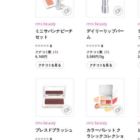
rms beauty
rms beauty
r
ミニサバンナピーチ
デイリーリップバー
セット
ム
0
0
クチコミ数（
0
）
クチコミ数（
0
）
6,160円
3,080円/3g
3
クチコミを見る
クチコミを見る
rms beauty
rms beauty
r
プレスドブラッシュ
カラーパレット ク
ラシックコレクショ
0