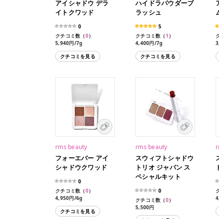
アイシャドウ デラ
ハイドラパウダーブ
イトクワッド
ラッシュ
0
5
クチコミ数（
0
）
クチコミ数（
1
）
5,940円/7g
4,400円/7g
3
3,520円/7g（レフィル）
クチコミを見る
クチコミを見る
rms beauty
rms beauty
r
フォーエバー アイ
スウィフトシャドウ
シャドウクワッド
トリオ ジャパン ス
ペシャルキット
0
クチコミ数（
0
）
0
4,950円/6g
4
クチコミ数（
0
）
5,500円
クチコミを見る