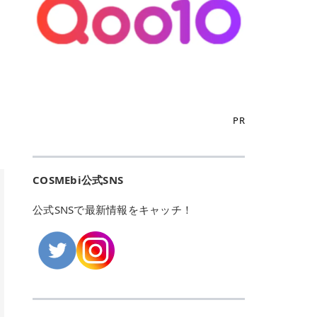
こからは、東京で人気のフレイアク
カリしたくありませんよね。エミナ
ント おすすめパーソナルカラー 02
> あんずのほのかに甘い香りがしま
るカーミングケアパッド」 ツボクサ
OFFクーポンなどを使って、SNSで
リニック・レジーナクリニック・エ
ルクリニックなら、最短1ヶ月ペー
モモ イエベ春・ブルベ夏 03 ワイン
すが > 強くないのでいつでも使える
エキス（保湿成分）配合で、肌荒れ
バズっている美容液やパック、限定
ミナルクリニック・リゼクリニック
スで通えるため、最短6ヶ月の全身
ベリー ブルベ冬 05 フィグピューレ
印象です > > 1本持っていると髪だ
や赤みが気になる肌をやさしく整え
の豪華キットをどこよりもお得にゲ
の4院について、おすすめのポイン
脱毛プランを選ぶことができます！
ブルベ夏・イエベ春 06 ラズベリー
けではなくボディやネイルケアにも
る低刺激設計のトナーパッドです。
ットできます✨ 豊富でリアルな口コ
トを詳しくご紹介します！ フレイア
（※予約状況や脱毛効果の個人差に
ケーキ ブルベ夏・ブルベ冬 07 フル
使えるのも◎ > > 引用元:コスメビ
アイテム詳細を見るQoo10での購入
ミや、ブランド公式ショップの出店
クリニック：選べるプランと女子に
よっては、6ヵ月で完了しない場合
ーツオレ イエベ春 40th ストロベリ
アイテム詳細を見るAmazonでのご
はこちら 4. SKINFOOD キャロット
も充実しているため、新作チェック
優しい手厚いサポート♡ ※満足度9
もあります）。 さらに、連続照射が
ーボンボン ブルベ夏 アイテム詳細
購入はこちら 2026年上半期 総合3
カロテン カーミングウォーターパッ
からリピート買いまで、美容マニア
6% 集計機関・アンケート内容：社
できる医療脱毛器を使っているた
を見るQoo10でのご購入はこちら
位 MAJOLICA MAJORCA（マジョリ
ド 「ゆらぎがちな肌をやさしく整え
の「欲しい」がすべて詰まったお買
内・施術済みフレイア顧客向けのア
め、全身の施術でも1回約60分で終
迷ったらこのカラーがおすすめ！ ナ
カ マジョルカ）「シャドーカスタマ
る植物由来カーミングケア」 βカロ
い物天国です。 Qoo10はこちら @C
ンケート 対象期間：2024/12/11～2
わります。 全国60院以上＆21時ま
PR
チュラルメイクなら「02 モモ」 自
イズ」 👑「シャドーカスタマイズ」
テンを含むにんじん由来成分で、乾
OSME アットコスメ（@cosme）
025/5/15 アンケート数:12606 フレ
で営業！ お仕事や学校の帰りにサク
然な血色感を演出できる万能カラ
の特徴 まばゆく発色フォルム整形シ
燥や外的刺激で不安定になりやすい
は、日本の美容マニアなら誰もが一
イアクリニックは、都内に新宿や渋
ッと寄りたい！という方にもエミナ
ー。 オフィスメイクなら「40th ス
ャドウ✨ 吸いこまれそうな奥行きの
肌をやさしく整えます。軽やかな使
度はお世話になる日本最大級の化粧
谷、銀座など7院があり、どこも駅
ルは強い味方。北海道から沖縄まで
トロベリーボンボン」 上品で落ち着
ある目もとをかなえる、フォルム整
用感も特長です。 アイテム詳細を見
品クチコミサイトです✨ 一番の魅力
から近くてアクセス抜群。平日は夜
全国に60院以上を展開しており、ど
いた印象に仕上がります。 毎日使い
形パウダーシャドウ。ひと塗りでま
るQoo10での購入はこちら 5. ANU
は、2,000万件を超える圧倒的なボ
COSMEbi公式SNS
21時まで開いているので、お仕事や
こも駅チカの好立地なんです。しか
やすい万能カラーなら「05 フィグ
ばゆく発色し、光の効果で目もとが
A 8ヒアルロン酸カテキンカーミン
リュームのリアルなクチコミ検索機
学校帰りにも通いやすいクリニック
も夜21時まで開いているので、忙し
ピューレ」 シーンを選ばず使える人
立体的に生まれ変わります。 実際に
グパッド 「うるおいを与えながら肌
能にあります。 自分の年齢や肌質
です。 ♡クイックプラン 時間をか
い毎日でも無理なく予定に組み込め
公式SNSで最新情報をキャッチ！
気カラーです。 韓国メイク・透明感
使用した方のクチコミ > 5 > 鮮やか
のキメを整えるバランスケアパッ
（乾燥肌・敏感肌など）、あるいは
けてしっかり脱毛。割引制度や保証
ます（※店舗によって診察時間は異
重視なら「06 ラズベリーケーキ」
発色✨ 吸い込まれそうな奥行きのあ
ド」 カテキン*1配合の極薄パッド
「毛穴」「美白」といった肌の悩み
サービスは充実！ 全身＋VIO 52,80
なります）。 そして嬉しいのが、施
青みピンクが透明感を引き立てま
る目もとを作れるアイシャドウ♡ >
で、肌にうるおいを与えながらキメ
に合わせてクチコミを絞り込めるた
0円(税込) 5回コース 所要時間が60
術室がカーテン仕切りではなくドア
す。 イエベ春なら「07 フルーツオ
パウダータイプなのに粉っぽさがな
を整え、すこやかな肌状態へ導くデ
め、自分に本当に合うコスメを失敗
分で完了 全身＋VIO＋顔 94,600円
付きの完全個室になっていること！
レ」 やわらかく可愛らしい印象に仕
くぴたっと密着♡発色が良くて煌め
イリーケアアイテムです。 *1 チャ
せずに見つけられる美容の羅針盤と
(税込) 5回コース 36箇所の脱毛が可
女性専用のプライベート空間なの
上がります。 よくある質問💡 色持
くパールが美しい✨ > 単色でも綺麗
カテキン（整肌成分） アイテム詳細
して絶大な信頼を得ています。 さら
能 ♡安心プラン １回、５回コー
で、周りの目を気にせずリラックス
ちはいい？ むちぷるティントはティ
にグラデーションを作れて簡単に立
を見るQoo10での購入はこちら 6.
に、年に数回発表される「ベストコ
ス、８回コースがあり、コース終了
して施術を受けられます。 痛みに配
ント処方のため、塗布後は色が定着
体感を出せます✨ > > カラーの名前
MEDIHEAL PDRNリフティングパッ
スメアワード（ベスコス）」は、日
後の追加照射の料金も設定していま
慮した医療脱毛器の導入と肌トラブ
しやすく、飲み物を飲んだあとでも
がまた可愛い💕 > PK321 ひとひら
ド 「ハリ感を意識したケアで肌をな
本の美容トレンドを大きく左右する