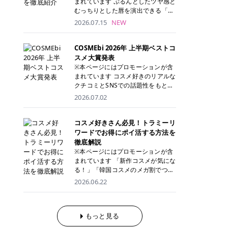
まれています ぷるんとしたツヤ感と
が多く、拭き取り後にそのまま部分
ら、コストパフォーマンスも重視し
す。 これから手軽に全身医療脱毛を
むっちりとした唇を演出できる「C
用パックとして使えるトナーパッド
たい方に！ メディオスターモノリス
始めたいと考えている方は、ぜひ最
ANMAKE（キャンメイク）むちぷる
2026.07.15
NEW
も増えています。 一方、拭き取り化
メディオスターNeXT PRO 公式サイ
後までチェックして、ご自身にぴっ
ティント」。 ティントならではの色
粧水は液体タイプのため、コットン
ト> レジーナクリニック 52,800円
たりのクリニック選びの参考にして
持ちに加え、プランパー効果※と保
に含ませて使用します。 使用量を調
(税込)/5回 99,000円(税込)/5回 ジェ
ください！ クリニック 全身＋VIO
湿ケアも叶えられることから、SNS
COSMEbi 2026年 上半期ベストコ
整しやすく、お気に入りの化粧水を
ントルシリーズを選べるため、脱毛
全身＋VIO＋顔 特徴 脱毛器 詳細 フ
でも話題の人気リップです。 「自分
スメ大賞発表
使いたい方やコストを抑えて続けた
機にこだわりたい方におすすめ！ ジ
レイアクリニック 52,800円(税込)/5
にはどのカラーが似合う？」「イエ
※本ページにはプロモーションが含
い方にもおすすめです。 トナーパッ
ェントルマックスプロ ジェントルマ
回 94,600円(税込)/5回 肌への負担
ベ・ブルベ別のおすすめは？」と気
まれています コスメ好きのリアルな
ドのメリット トナーパッドは、角質
ックスプロプラス ジェントルレーズ
に配慮しながら、コストパフォーマ
になっている方も多いのではないで
クチコミとSNSでの話題性をもとに
ケア・保湿ケア・部分用パックまで
プロ ソプラノチタニウム 公式サイ
ンスも重視したい方に！ メディオス
しょうか。 今回は6色のスウォッチ
選出された、COSMEbi 2026年上半
1枚で行える便利なスキンケアアイ
2026.07.02
ト> エミナルクリニック 49,500円
ターモノリス メディオスターNeXT
とともにご紹介！それぞれの色味や
期のベストコスメが決定！ 話題性・
テムです。 ここでは、トナーパッド
(税込)/6回 93,500円(税込)/6回 エミ
PRO 公式サイト> レジーナクリニッ
おすすめのパーソナルカラー、どん
使用感・仕上がりすべてを兼ね備え
を取り入れるメリットをご紹介しま
ナルクリニックの始めやすい料金設
ク 52,800円(税込)/5回 99,000円(税
なメイクに合うのかまで詳しく解説
た名品たちを、カテゴリ別にご紹介
コスメ好きさん必見！トラミーリ
す。 古い角質や皮脂汚れをやさしく
定！月々払いも安くて通いやすい ク
込)/5回 ジェントルシリーズを選べ
します✨ ※メイクアップ効果による
します。 本記事では、2025年11月
ワードでお得にポイ活する方法を
オフ トナーパッドを使用すること
リスタルプロ 公式サイト> リゼクリ
るため、脱毛機にこだわりたい方に
CANMAKE むちぷるティントとは？
～2026年4月までの半年間におい
徹底解説
で、洗顔だけでは落としきれない古
ニック 109,800円(税込)/5回 144,80
おすすめ！ ジェントルマックスプロ
CANMAKE むちぷるティントは、テ
て、COSMEbi内でのクチコミとSN
い角質や余分な皮脂汚れをやさしく
※本ページにはプロモーションが含
0円(税込)/5回 毛質に合わせて脱毛
ジェントルマックスプロプラス ジェ
ィント・プランパー・保湿ケアを1
Sでの話題性を元に選出されたコス
拭き取り、なめらかな肌へ整えま
まれています 「新作コスメが気にな
機を選択可能！有効期限も5年と長
ントルレーズプロ ソプラノチタニウ
本で叶えるリップです。 するすると
メやスキンケアなどの化粧品を「総
す。 保湿ケアまで1枚でできる 保湿
る！」「韓国コスメのメガ割でつい
くマイペースに通いやすい ラシャ
ム 公式サイト> エミナルクリニック
塗れるなめらかなテクスチャーで、
合」「デパコス」「プチプラ」「韓
成分を配合したトナーパッドなら、
買いすぎてしまう……」 そんな美容
メディオスターNeXT PRO ジェント
2026.06.22
49,500円(税込)/6回 93,500円(税
縦ジワをカバーしながら、むっちり
国コスメ」に分けて1位～3位までを
肌へうるおいを与えながらスキンケ
好きさんにおすすめなのが「トラミ
ルYAGプロ 公式サイト> ｜そもそも
込)/6回 エミナルクリニックの始め
としたツヤのある唇を演出します。
ランキング形式で発表！ 2026年上
アできるため、忙しい朝や夜の時短
ーリワード」です！ 普段のお買い物
医療脱毛って？エステ脱毛と何が違
やすい料金設定！月々払いも安くて
さらに、美容保湿成分を配合してい
半期 総合大賞 AMUSE（アミュー
ケアにもぴったりです。 部分パック
を少し工夫するだけでポイントを貯
うの？ 脱毛を考えたときに、まず悩
通いやすい クリスタルプロ 公式サ
るため、乾燥しにくくデイリー使い
ズ）「 ジェルフィットグロス」 👑
としても使える 多くのトナーパッド
められるため、コスメやスキンケア
もっと見る
むのが「医療脱毛とエステ脱毛、ど
イト> リゼクリニック 109,800円(税
にもぴったり！ アイテム詳細を見る
「ジェルフィットグロス」の特徴 唇
は、乾燥が気になる頬や額、小鼻な
にかかる費用を少しでも抑えたい方
っちがいいの？」ということではな