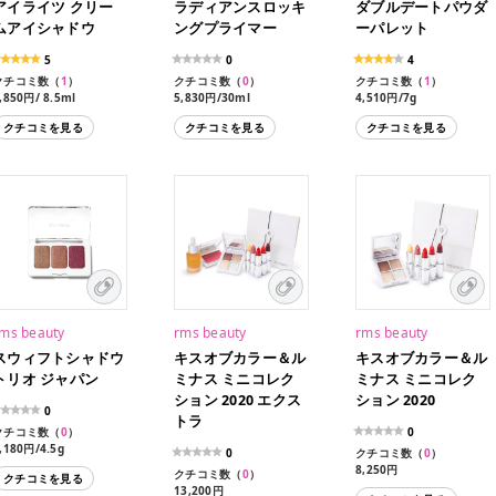
アイライツ クリー
ラディアンスロッキ
ダブルデートパウダ
ムアイシャドウ
ングプライマー
ーパレット
5
0
4
クチコミ数（
1
）
クチコミ数（
0
）
クチコミ数（
1
）
,850円/ 8.5ml
5,830円/30ml
4,510円/7g
4,620円/30ml（レフィ
クチコミを見る
クチコミを見る
クチコミを見る
ル）
ms beauty
rms beauty
rms beauty
スウィフトシャドウ
キスオブカラー＆ル
キスオブカラー＆ル
トリオ ジャパン
ミナス ミニコレク
ミナス ミニコレク
ション 2020 エクス
ション 2020
0
トラ
クチコミ数（
0
）
0
,180円/4.5g
0
クチコミ数（
0
）
8,250円
クチコミ数（
0
）
クチコミを見る
13,200円