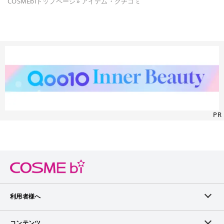
COSMEbiトップページ
»
アイテム・クチコミ
PR
利用者様へ
メンバーログイン
コンテンツ