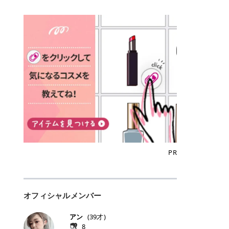
込)/5回 144,800円(税込)/5回 毛質に
Qoo10でのご購入はこちら CANMA
に触れた瞬間、ぷるんとしたジェリ
どに数分のせることで、集中保湿ケ
にぴったり。 Qoo10も、オリヤン
いでしょうか。 ズバリ、効果を実感
合わせて脱毛機を選択可能！有効期
KE むちぷるティント全色一覧 モモ
ーグロスが広がり、ふっくらボリュ
アとしても活用できます。 トナーパ
も、＠cosmeも、いつものコスメ購
するまでの期間や必要な施術回数が
限も5年と長くマイペースに通いや
｜血色感じるヌーディーピンク 桃の
ーム感のある仕上がりに✨ まるでリ
ッドの選び方 トナーパッドは、配合
入を“ちょっとお得”に変えられるの
大きな違いとして挙げられます！ 医
すい ラシャ メディオスターNeXT P
ような血色感を演出するヌーディー
フティングしたような、新しいリッ
成分やパッドの素材によって特徴が
が、トラミーリワードです✨ 今回
療脱毛は、医療機関（クリニックや
RO ジェントルYAGプロ 公式サイト
ピンク。 黄みと青みのバランスが良
プティンググロス💄 実際に使用した
異なります。 自分の肌悩みや理想の
は、トラミーリワードの特徴や活用
皮膚科など）だけで扱える高出力の
> ※医療脱毛は自由診療です。治療
く、自然になじむコーラル系カラー
方のクチコミ > 5 > プルプル > 唇に
仕上がりに合わせて選ぶことで、毎
方法、美容好きさんにおすすめな理
レーザーを使って、発毛組織にアプ
には赤み、痒み、火傷、毛嚢炎、一
です。 自然な血色感をプラスしてく
塗るPDRNグロス > > AMUSE ジェ
日のスキンケアに取り入れやすくな
由を詳しくご紹介します！ トラミー
ローチする施術といわれています。
時的な硬毛化などのリスクが伴いま
れるので、ナチュラルメイクとの相
ルフィットグロス > > ぷっくりツヤ
ります。 肌悩みに合わせて選ぶ パ
リワードとは？ 「トラミーリワー
そのため、少ない回数で永久脱毛
す。 目次▼ 1. エミナルクリニック
性抜群。 可愛らしく、多幸感のある
ツヤだけどベタっとした感じはなく
ッドの素材で選ぶ トナーパッドの使
ド」は、東証グロース上場企業であ
（※）を目指すことができます。
の魅力とは？選ばれる3つの特徴 ・
印象に仕上がります。 ワインベリー
て使いやすいですね。プランピング
い方 洗顔後すぐの清潔な肌に使用し
る株式会社アイズが運営する、安
（※永久脱毛とは一生毛が1本も生
最短6か月からの脱毛プランが選べ
｜気品をまとうローズレッド 深みの
効果で少しスーッとします。ここは
ます。 STEP1 エンボス面（凹凸
心・安全なポイントサイト機能で
えてこないという意味ではなく、ア
る！ ・全国60院以上＆21時まで営
ある青みレッド。 大人っぽく華やか
好き嫌いがあるかもしれませんが慣
面）で顔全体をやさしく拭き取りま
す。 トラミーリワードは、トラミー
メリカの基準に基づき「長期間にわ
業！ ・痛みに配慮した医療脱毛器の
な印象を与えるベリーカラーです。
れますね。 > > 分かりにくいけど、
す。 特に小鼻・あご・額など皮脂や
会員向けのポイントサービスです。
たって毛量が明らかに減少している
導入と肌トラブル対応 2. エミナル
ひと塗りで顔全体が華やかになり、
チップは片面がツルツル、片面がモ
古い角質が気になる部分は丁寧にな
対象ショップやサービスを利用する
状態が維持されること」を指しま
クリニックの口コミ・評判 3. エミ
リップを主役にしたメイクが完成。
ケモケになってます。 > > 桜グロス
じませましょう。 STEP2 パッドを
ことでポイントを獲得でき、貯まっ
す。） 一方のエステ脱毛は、出力が
ナルクリニックの全身脱毛料金プラ
クールで上品な雰囲気を演出できま
【日本限定色】：上品なピンクベー
裏返し、フラット面で顔全体をやさ
たポイントはAmazonギフト券やド
優しい機器を使うため痛みが少ない
ン ・全身脱毛の基本コースと料金
す。 フィグピューレ｜色っぽさと上
ジュ > > すももパールグロス【日本
PR
しく押さえながら化粧水をなじませ
ットマネーなどに交換できます。 普
のがメリットですが、毛根を破壊す
・追加費用がかからないシステム ・
品さを叶える赤みローズ 赤みとくす
限定色】：微細なラメがきらめく血
ます。 STEP3 その後は美容液・乳
段のネットショッピングを活用しな
ることはできないので一時的な減毛
支払い方法｜決済方法と医療ローン
みをほどよく含んだローズカラー。
色がよく見えるピンク。 > > どちら
液・クリームなど、普段どおりのス
がらポイントを貯められるため、ポ
にとどまります。結果的に、何度も
の活用も！ 4. エミナルクリニック
ニュートラルな発色で、肌色を選び
も上品で使いやすい色ですね。すも
キンケアを行います。 乾燥が気にな
イ活初心者でも始めやすいのが魅力
通う必要が出てくることが多くなり
の熱破壊式の脱毛機 5. エミナルク
にくい万能カラーです。 派手すぎず
もパールグロスの方がラメが入って
る部分には2〜5分程度のせて部分用
です✨ トラミーリワードの特徴 普
ます。 なお、医療脱毛は保険がきか
リニックのお得な割引・キャンペー
オフィシャルメンバー
落ち着いた印象に仕上がり、オン・
いるので華やかそうに見えるけど、
パックとして使用するのもおすすめ
段よく使っているコスメ通販サイト
ない自由診療なので、クリニックに
ン制度 ・学生プラン｜学生証の提示
オフ問わず使いやすいカラー。 きれ
付けてみると落ち着いた色ですね。
です。 おすすめトナーパッド7選 こ
を、トラミーリワード経由にするだ
よって料金設定が自由に決められて
で割引 ・ペア限定プラン｜家族や友
いめメイクにもカジュアルメイクに
> > スキンケア成分が配合されてい
アン
(
39
才)
こからは、保湿ケアや肌荒れケア、
けでポイントが貯まるのが大きな魅
います。だからこそ、しっかり比較
人と一緒にスタートできる ・他社か
もマッチします。 ラズベリーケーキ
て保湿もしっかりしてくれます。最
8
毛穴ケアなど目的別におすすめのト
力です✨ 例えば、、、 ・メガ割の
して選ぶことが大切なのです。 医療