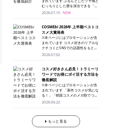
まれています ぷるんとしたツヤ感と
が多く、拭き取り後にそのまま部分
ら、コストパフォーマンスも重視し
す。 これから手軽に全身医療脱毛を
むっちりとした唇を演出できる「C
用パックとして使えるトナーパッド
たい方に！ メディオスターモノリス
始めたいと考えている方は、ぜひ最
ANMAKE（キャンメイク）むちぷる
2026.07.15
NEW
も増えています。 一方、拭き取り化
メディオスターNeXT PRO 公式サイ
後までチェックして、ご自身にぴっ
ティント」。 ティントならではの色
粧水は液体タイプのため、コットン
ト> レジーナクリニック 52,800円
たりのクリニック選びの参考にして
持ちに加え、プランパー効果※と保
に含ませて使用します。 使用量を調
(税込)/5回 99,000円(税込)/5回 ジェ
ください！ クリニック 全身＋VIO
湿ケアも叶えられることから、SNS
COSMEbi 2026年 上半期ベストコ
整しやすく、お気に入りの化粧水を
ントルシリーズを選べるため、脱毛
全身＋VIO＋顔 特徴 脱毛器 詳細 フ
でも話題の人気リップです。 「自分
スメ大賞発表
使いたい方やコストを抑えて続けた
機にこだわりたい方におすすめ！ ジ
レイアクリニック 52,800円(税込)/5
にはどのカラーが似合う？」「イエ
※本ページにはプロモーションが含
い方にもおすすめです。 トナーパッ
ェントルマックスプロ ジェントルマ
回 94,600円(税込)/5回 肌への負担
ベ・ブルベ別のおすすめは？」と気
まれています コスメ好きのリアルな
ドのメリット トナーパッドは、角質
ックスプロプラス ジェントルレーズ
に配慮しながら、コストパフォーマ
になっている方も多いのではないで
クチコミとSNSでの話題性をもとに
ケア・保湿ケア・部分用パックまで
プロ ソプラノチタニウム 公式サイ
ンスも重視したい方に！ メディオス
しょうか。 今回は6色のスウォッチ
選出された、COSMEbi 2026年上半
1枚で行える便利なスキンケアアイ
2026.07.02
ト> エミナルクリニック 49,500円
ターモノリス メディオスターNeXT
とともにご紹介！それぞれの色味や
期のベストコスメが決定！ 話題性・
テムです。 ここでは、トナーパッド
(税込)/6回 93,500円(税込)/6回 エミ
PRO 公式サイト> レジーナクリニッ
おすすめのパーソナルカラー、どん
使用感・仕上がりすべてを兼ね備え
を取り入れるメリットをご紹介しま
ナルクリニックの始めやすい料金設
ク 52,800円(税込)/5回 99,000円(税
なメイクに合うのかまで詳しく解説
た名品たちを、カテゴリ別にご紹介
コスメ好きさん必見！トラミーリ
す。 古い角質や皮脂汚れをやさしく
定！月々払いも安くて通いやすい ク
込)/5回 ジェントルシリーズを選べ
します✨ ※メイクアップ効果による
します。 本記事では、2025年11月
ワードでお得にポイ活する方法を
オフ トナーパッドを使用すること
リスタルプロ 公式サイト> リゼクリ
るため、脱毛機にこだわりたい方に
CANMAKE むちぷるティントとは？
～2026年4月までの半年間におい
徹底解説
で、洗顔だけでは落としきれない古
ニック 109,800円(税込)/5回 144,80
おすすめ！ ジェントルマックスプロ
CANMAKE むちぷるティントは、テ
て、COSMEbi内でのクチコミとSN
い角質や余分な皮脂汚れをやさしく
※本ページにはプロモーションが含
0円(税込)/5回 毛質に合わせて脱毛
ジェントルマックスプロプラス ジェ
ィント・プランパー・保湿ケアを1
Sでの話題性を元に選出されたコス
拭き取り、なめらかな肌へ整えま
まれています 「新作コスメが気にな
機を選択可能！有効期限も5年と長
ントルレーズプロ ソプラノチタニウ
本で叶えるリップです。 するすると
メやスキンケアなどの化粧品を「総
す。 保湿ケアまで1枚でできる 保湿
る！」「韓国コスメのメガ割でつい
くマイペースに通いやすい ラシャ
ム 公式サイト> エミナルクリニック
塗れるなめらかなテクスチャーで、
合」「デパコス」「プチプラ」「韓
成分を配合したトナーパッドなら、
買いすぎてしまう……」 そんな美容
メディオスターNeXT PRO ジェント
2026.06.22
49,500円(税込)/6回 93,500円(税
縦ジワをカバーしながら、むっちり
国コスメ」に分けて1位～3位までを
肌へうるおいを与えながらスキンケ
好きさんにおすすめなのが「トラミ
ルYAGプロ 公式サイト> ｜そもそも
込)/6回 エミナルクリニックの始め
としたツヤのある唇を演出します。
ランキング形式で発表！ 2026年上
アできるため、忙しい朝や夜の時短
ーリワード」です！ 普段のお買い物
医療脱毛って？エステ脱毛と何が違
やすい料金設定！月々払いも安くて
さらに、美容保湿成分を配合してい
半期 総合大賞 AMUSE（アミュー
ケアにもぴったりです。 部分パック
を少し工夫するだけでポイントを貯
うの？ 脱毛を考えたときに、まず悩
通いやすい クリスタルプロ 公式サ
るため、乾燥しにくくデイリー使い
ズ）「 ジェルフィットグロス」 👑
としても使える 多くのトナーパッド
められるため、コスメやスキンケア
もっと見る
むのが「医療脱毛とエステ脱毛、ど
イト> リゼクリニック 109,800円(税
にもぴったり！ アイテム詳細を見る
「ジェルフィットグロス」の特徴 唇
は、乾燥が気になる頬や額、小鼻な
にかかる費用を少しでも抑えたい方
っちがいいの？」ということではな