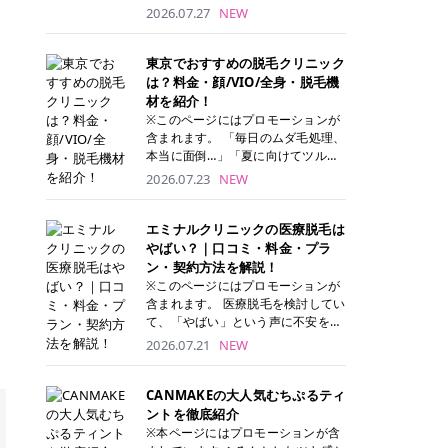
ナーパッド」は、化粧水や美容液を
2026.07.27
NEW
たっぷり含ませた丸型のコットンパ
ッド状のスキンケアアイテムです。
トナーパッドは洗顔後に肌をやさし
東京でおすすめの脱毛クリニック
く拭き取ることで、古い角質や余分
は？料金・顔/VIO/全身・脱毛機
な皮脂汚れをオフしながら、うるお
材を紹介！
いを与えられるのが特徴✨ さらに、
※このページにはプロモーションが
気になる部分には数分のせて部分用
含まれます。 「毎日のムダ毛処理、
パックとしても使用できるため、1
本当に面倒…」「夏に向けてツルツ
枚で「拭き取り」と「保湿ケア」の
ル肌になりたい！」 そう思って東京
2026.07.23
NEW
両方を叶えられます。 韓国コスメブ
で医療脱毛を探し始めても、クリニ
ランドを中心に人気を集めていまし
ックがたくさんありすぎてどこを選
たが、現在では日本でも定番のスキ
べばいいの？と迷ってしまいますよ
エミナルクリニックの医療脱毛は
ンケアアイテムとして幅広い世代に
ね。 この記事では、医療脱毛の基本
やばい？｜口コミ・料金・プラ
愛用されています。 トナーパッドの
から、東京で特に通いやすいフレイ
ン・契約方法を解説！
特徴 トナーパッドと拭き取り化粧水
アクリニック・レジーナクリニッ
※このページにはプロモーションが
の違い 「トナーパッド」と「拭き取
ク・エミナルクリニック・リゼクリ
含まれます。 医療脱毛を検討してい
り化粧水」はどちらも洗顔後に使用
ニックの4院について、分かりやす
て、「やばい」という声に不安を抱
するスキンケアアイテムですが、使
く解説します。 自分にぴったりのク
える方も多いのではないでしょう
2026.07.21
NEW
い方や特徴に違いがあります。 トナ
リニックを見つけて、面倒な自己処
か。 この記事では、エミナルクリニ
ーパッドは、化粧水があらかじめパ
理から卒業しちゃいましょう♪ クリ
ックの全身脱毛プランの詳しい料金
ッドに含まれているため、コットン
ニック 全身＋VIO 全身＋VIO＋顔 特
体系をはじめ、学生や友人同士でお
CANMAKEの大人気むちぷるティ
を用意する手間がなく、忙しい朝で
徴 脱毛器 詳細 フレイアクリニック
得になる割引キャンペーン、無料カ
ントを徹底紹介
もサッと使えるのが魅力です。 ま
52,800円(税込)/5回 94,600円(税
ウンセリングから施術までの具体的
※本ページにはプロモーションが含
た、保湿成分を豊富に配合した商品
込)/5回 肌への負担に配慮しなが
なステップを分かりやすく解説しま