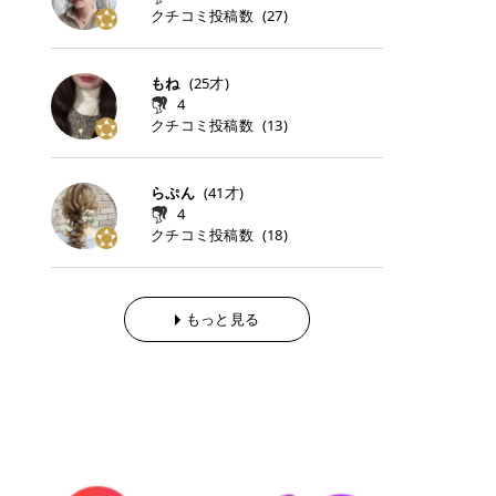
らの「のりかえ」や「お友だち紹
｜甘く可愛いモーヴピンク 鮮やかな
近、乾燥していた唇がプルンと見え
クチコミ投稿数
ナーパッドをご紹介します。 毎日使
タイミングで利用することが多いQ
(
27
)
脱毛の「熱破壊式」と「蓄熱式」と
介」も！ 6. 予約から脱毛施術まで
青みを感じるラズベリーピンク。 フ
てうれちい！ > > 引用元:コスメビ
いやすいトナーパッドから、スペシ
oo10 ・口コミを見ながら購入する
は？ 医療脱毛のレーザー機器には、
のステップ ・無料カウンセリングの
ェミニンな雰囲気を演出できる可愛
アイテム詳細を見るQoo10でのご購
ャルケアにぴったりなトナーパッド
＠cosme ・韓国コスメをチェック
大きく分けて「熱破壊式」と「蓄熱
予約方法 ・カウンセリング当日の持
らしいカラーです。 透明感を引き立
入はこちら 2026年上半期 総合2位
まで厳選しました。 1. MEDICUBE
する際によく見るOLIVE YOUNG GL
式」の2種類があり、それぞれ得意
もね
(
25
才)
ち物 ・医師の問診とプラン提案 ・
てながら、甘さのある印象に。 韓国
柳屋（ヤナギヤ）「柳屋 あんず
PDRNピンクコラーゲンゲルトナー
OBAL など、すでに使い慣れている
な毛質が違います。 * 熱破壊式 高
施術当日の流れと次回予約の取り方
4
メイクやピンクメイクとも相性抜群
油」 👑「柳屋 あんず油」の特徴 1
パッド 「うるおいとハリ感をサポー
サイトが対象になっている場合も多
出力のレーザーをバチッ！と当て
7. 店舗一覧と美容医療メニュー ・
クチコミ投稿数
(
13
)
です。 フルーツオレ｜ピュア感あふ
00％植物由来の「柳屋 あんず油」
トし、なめらかな肌へ導く高密着ゲ
く、お買い物の内容や流れを変える
て、毛根の発毛組織に向けてレーザ
全国60院以上！エミナルクリニック
れるミルキーコーラル 白みを含んだ
フワッと香りさらっとまとまり、ツ
ルパッド」 PDRNやコラーゲン成分
必要はありません。 「どうせ買う予
ーを照射します。ワキやVIOのよう
の店舗一覧 ・脱毛だけじゃない！美
ミルキーなコーラルカラー。 やさし
ヤのある美しい髪に導きます。 ヘア
を配合し、乾燥やハリ不足が気にな
定だったコスメ」をトラミーリワー
な、太くて濃い毛にも使用が可能で
容医療メニュー 8. まとめ ｜エミナ
くふんわり発色し、粘膜リップのよ
だけでなく、ボディケア・ネイルケ
らぷん
(
41
才)
る肌をしっとり整えるゲルタイプの
ドを経由するだけで、ポイントも一
す！その分、輪ゴムで弾かれたよう
ルクリニックの魅力とは？選ばれる
うな仕上がりになります。 柔らかく
アなど幅広く保湿ケア。 実際に使用
4
トナーパッド。密着力が高く、スキ
緒に受け取れる、そんな手軽さがあ
な強い痛みを感じやすい傾向があり
3つの特徴 ※1 開業2019年3月20日
可愛らしい印象になり、毎日使いた
した方のクチコミ > 5 > 1本あると
クチコミ投稿数
ンケアの土台ケアとして取り入れや
ります✨ またトラミーリワードに
(
18
)
ます。 * 蓄熱式 低出力のレーザー
～2026年6月30日時点(医療脱毛、
くなるナチュラルカラー。 スクール
便利なオイル😊 > 柳屋 あんず油 >
すいアイテムです。 アイテム詳細を
は、以下のような特徴があります！
を連続で当てて、毛の成長をコント
ハイフ、ダーマペン、美容点滴、医
メイクやオフィスメイクにもおすす
> ──────────── > > 100%植
見るQoo10での購入はこちら 2. BIO
・1ポイント＝1円でわかりやすい
ロールする部分（バルジ領域）にじ
療ダイエットなど) 「早く綺麗にな
めです。 40TH ストロベリーボンボ
物由来のオイル > > 白髪染めで傷ん
DANCE コラーゲンゲルトナーパッ
・選べるe-GIFT・Amazonギフト
わじわ熱を伝える方式です。急激な
りたいけど、痛いのはイヤだし、通
ン｜上品なピンクベージュ 黄みを抑
でいてパサついているので > オイル
ド 「うるおいを与えながら肌をやわ
券・ドットマネーなどに交換できる
熱さを感じにくく、痛みや肌への負
もっと見る
う時間もない…」医療脱毛にそんな
えたクリーミーなピンクベージュ。
は必需品です > > 少しとろみがある
らかく整える保湿ケアパッド」 ゲル
・トラミー会員なら無料で利用でき
担を抑えやすいのが嬉しいポイン
ハードルを感じていませんか？エミ
ほんのり青みを感じる絶妙なカラー
ものの、さらっと軽めのオイル > >
素材ならではの高密着設計で、肌に
る ・ポイ活初心者でも始めやすい
ト。顔や背中などの産毛や細い毛に
ナルクリニックは、そんな私たちの
で、自然な血色感を演出します。 肌
ベタつかなくて髪につけるとサラサ
うるおいを与えながらやさしく整え
編集部が厳選！トラミーリワードお
向いています。 最近は、この両方を
ワガママを叶えてくれるクリニック
になじみながらも、唇をふんわり明
ラでツヤが出ます✨ > > ドライヤー
る保湿特化型トナーパッド。乾燥し
すすめ3選 QOO10 Qoo10（キュー
使い分けられる優秀な脱毛機を導入
なんです！多くの女性から選ばれて
るく見せてくれるカラー。 オフィス
前とドライヤー後に使っていますが
やすい肌をふっくらとした印象に導
テン）は、話題の韓国コスメや最新
しているクリニックも増えているの
いる3つの魅力をご紹介します。 最
メイクやナチュラルメイクにもぴっ
> 髪がペタッとならなくて気に入っ
きます。 アイテム詳細を見るQoo1
のトレンドスキンケアがいち早く、
で、自分の毛質に合わせてお任せで
短6か月からの脱毛プランが選べ
たりです。 アイテム詳細を見るQoo
てます😊 > > ワンタッチキャップな
0での購入はこちら 3. SKIN1004 セ
驚きの価格で手に入る大人気の通販
きることが多いですよ。 ｜東京でお
る！ 「せっかく脱毛を始めたのに、
10でのご購入はこちら イエベ・ブ
ので開けやすく > 1滴ずつ出るので
ンテラ クイックカーミングパッド
サイトです！ 特に年4回開催される
すすめの医療脱毛クリニック4選 こ
次の予約が数ヶ月先…」なんてガッ
ルベ別おすすめカラー むちぷるティ
量を調節しやすく使いやすいです >
「ゆらぎやすい肌をすこやかに整え
ビッグセール「メガ割」では、20%