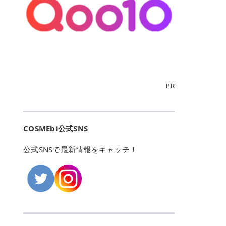
こからは、東京で人気のフレイアク
カリしたくありませんよね。エミナ
ント おすすめパーソナルカラー 02
> あんずのほのかに甘い香りがしま
るカーミングケアパッド」 ツボクサ
OFFクーポンなどを使って、SNSで
リニック・レジーナクリニック・エ
ルクリニックなら、最短1ヶ月ペー
モモ イエベ春・ブルベ夏 03 ワイン
すが > 強くないのでいつでも使える
エキス（保湿成分）配合で、肌荒れ
バズっている美容液やパック、限定
ミナルクリニック・リゼクリニック
スで通えるため、最短6ヶ月の全身
ベリー ブルベ冬 05 フィグピューレ
印象です > > 1本持っていると髪だ
や赤みが気になる肌をやさしく整え
の豪華キットをどこよりもお得にゲ
の4院について、おすすめのポイン
脱毛プランを選ぶことができます！
ブルベ夏・イエベ春 06 ラズベリー
けではなくボディやネイルケアにも
る低刺激設計のトナーパッドです。
ットできます✨ 豊富でリアルな口コ
トを詳しくご紹介します！ フレイア
（※予約状況や脱毛効果の個人差に
ケーキ ブルベ夏・ブルベ冬 07 フル
使えるのも◎ > > 引用元:コスメビ
アイテム詳細を見るQoo10での購入
ミや、ブランド公式ショップの出店
クリニック：選べるプランと女子に
よっては、6ヵ月で完了しない場合
ーツオレ イエベ春 40th ストロベリ
アイテム詳細を見るAmazonでのご
はこちら 4. SKINFOOD キャロット
も充実しているため、新作チェック
優しい手厚いサポート♡ ※満足度9
もあります）。 さらに、連続照射が
ーボンボン ブルベ夏 アイテム詳細
購入はこちら 2026年上半期 総合3
カロテン カーミングウォーターパッ
からリピート買いまで、美容マニア
6% 集計機関・アンケート内容：社
できる医療脱毛器を使っているた
を見るQoo10でのご購入はこちら
位 MAJOLICA MAJORCA（マジョリ
ド 「ゆらぎがちな肌をやさしく整え
の「欲しい」がすべて詰まったお買
内・施術済みフレイア顧客向けのア
め、全身の施術でも1回約60分で終
迷ったらこのカラーがおすすめ！ ナ
カ マジョルカ）「シャドーカスタマ
る植物由来カーミングケア」 βカロ
い物天国です。 Qoo10はこちら @C
ンケート 対象期間：2024/12/11～2
わります。 全国60院以上＆21時ま
PR
チュラルメイクなら「02 モモ」 自
イズ」 👑「シャドーカスタマイズ」
テンを含むにんじん由来成分で、乾
OSME アットコスメ（@cosme）
025/5/15 アンケート数:12606 フレ
で営業！ お仕事や学校の帰りにサク
然な血色感を演出できる万能カラ
の特徴 まばゆく発色フォルム整形シ
燥や外的刺激で不安定になりやすい
は、日本の美容マニアなら誰もが一
イアクリニックは、都内に新宿や渋
ッと寄りたい！という方にもエミナ
ー。 オフィスメイクなら「40th ス
ャドウ✨ 吸いこまれそうな奥行きの
肌をやさしく整えます。軽やかな使
度はお世話になる日本最大級の化粧
谷、銀座など7院があり、どこも駅
ルは強い味方。北海道から沖縄まで
トロベリーボンボン」 上品で落ち着
ある目もとをかなえる、フォルム整
用感も特長です。 アイテム詳細を見
品クチコミサイトです✨ 一番の魅力
から近くてアクセス抜群。平日は夜
全国に60院以上を展開しており、ど
いた印象に仕上がります。 毎日使い
形パウダーシャドウ。ひと塗りでま
るQoo10での購入はこちら 5. ANU
は、2,000万件を超える圧倒的なボ
COSMEbi公式SNS
21時まで開いているので、お仕事や
こも駅チカの好立地なんです。しか
やすい万能カラーなら「05 フィグ
ばゆく発色し、光の効果で目もとが
A 8ヒアルロン酸カテキンカーミン
リュームのリアルなクチコミ検索機
学校帰りにも通いやすいクリニック
も夜21時まで開いているので、忙し
ピューレ」 シーンを選ばず使える人
立体的に生まれ変わります。 実際に
グパッド 「うるおいを与えながら肌
能にあります。 自分の年齢や肌質
です。 ♡クイックプラン 時間をか
い毎日でも無理なく予定に組み込め
公式SNSで最新情報をキャッチ！
気カラーです。 韓国メイク・透明感
使用した方のクチコミ > 5 > 鮮やか
のキメを整えるバランスケアパッ
（乾燥肌・敏感肌など）、あるいは
けてしっかり脱毛。割引制度や保証
ます（※店舗によって診察時間は異
重視なら「06 ラズベリーケーキ」
発色✨ 吸い込まれそうな奥行きのあ
ド」 カテキン*1配合の極薄パッド
「毛穴」「美白」といった肌の悩み
サービスは充実！ 全身＋VIO 52,80
なります）。 そして嬉しいのが、施
青みピンクが透明感を引き立てま
る目もとを作れるアイシャドウ♡ >
で、肌にうるおいを与えながらキメ
に合わせてクチコミを絞り込めるた
0円(税込) 5回コース 所要時間が60
術室がカーテン仕切りではなくドア
す。 イエベ春なら「07 フルーツオ
パウダータイプなのに粉っぽさがな
を整え、すこやかな肌状態へ導くデ
め、自分に本当に合うコスメを失敗
分で完了 全身＋VIO＋顔 94,600円
付きの完全個室になっていること！
レ」 やわらかく可愛らしい印象に仕
くぴたっと密着♡発色が良くて煌め
イリーケアアイテムです。 *1 チャ
せずに見つけられる美容の羅針盤と
(税込) 5回コース 36箇所の脱毛が可
女性専用のプライベート空間なの
上がります。 よくある質問💡 色持
くパールが美しい✨ > 単色でも綺麗
カテキン（整肌成分） アイテム詳細
して絶大な信頼を得ています。 さら
能 ♡安心プラン １回、５回コー
で、周りの目を気にせずリラックス
ちはいい？ むちぷるティントはティ
にグラデーションを作れて簡単に立
を見るQoo10での購入はこちら 6.
に、年に数回発表される「ベストコ
ス、８回コースがあり、コース終了
して施術を受けられます。 痛みに配
ント処方のため、塗布後は色が定着
体感を出せます✨ > > カラーの名前
MEDIHEAL PDRNリフティングパッ
スメアワード（ベスコス）」は、日
後の追加照射の料金も設定していま
慮した医療脱毛器の導入と肌トラブ
しやすく、飲み物を飲んだあとでも
がまた可愛い💕 > PK321 ひとひら
ド 「ハリ感を意識したケアで肌をな
本の美容トレンドを大きく左右する