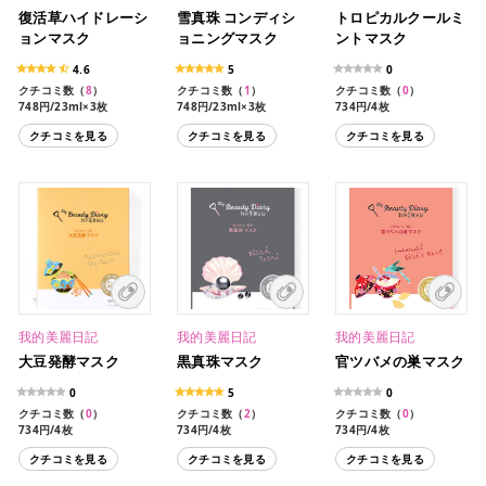
復活草ハイドレーシ
雪真珠 コンディシ
トロピカルクールミ
ョンマスク
ョニングマスク
ントマスク
4.6
5
0
クチコミ数（
8
）
クチコミ数（
1
）
クチコミ数（
0
）
748円/23ml×3枚
748円/23ml×3枚
734円/4枚
1,188円/23ml×5枚
1,188円/23ml×5枚
クチコミを見る
クチコミを見る
クチコミを見る
4,224円/23ml×20枚
我的美麗日記
我的美麗日記
我的美麗日記
大豆発酵マスク
黒真珠マスク
官ツバメの巣マスク
0
5
0
クチコミ数（
0
）
クチコミ数（
2
）
クチコミ数（
0
）
734円/4枚
734円/4枚
734円/4枚
1,386円/8枚
1,386円/8枚
1,386円/8枚
クチコミを見る
クチコミを見る
クチコミを見る
3,080円/20枚
3,080円/20枚