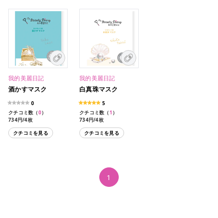
我的美麗日記
我的美麗日記
酒かすマスク
白真珠マスク
0
5
クチコミ数（
0
）
クチコミ数（
1
）
734円/4枚
734円/4枚
1,386円/8枚
1,386円/8枚
クチコミを見る
クチコミを見る
3,080円/20枚
3,080円/20枚
1