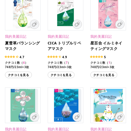
我的美麗日記
我的美麗日記
我的美麗日記
夏雪草バランシング
CICA トリプルリペ
星百合 イルミネイ
マスク
アマスク
ティングマスク
4.7
4.9
5
クチコミ数（
6
）
クチコミ数（
7
）
クチコミ数（
1
）
748円/23ml×3枚
748円/23ml×3枚
748円/23ml×3枚
4,224円/23ml×20枚
クチコミを見る
クチコミを見る
クチコミを見る
我的美麗日記
我的美麗日記
我的美麗日記