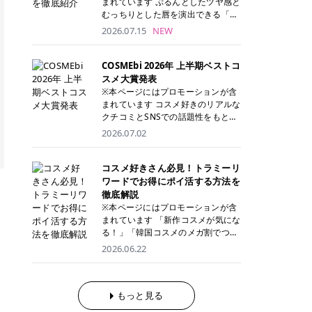
まれています ぷるんとしたツヤ感と
が多く、拭き取り後にそのまま部分
ら、コストパフォーマンスも重視し
す。 これから手軽に全身医療脱毛を
むっちりとした唇を演出できる「C
用パックとして使えるトナーパッド
たい方に！ メディオスターモノリス
始めたいと考えている方は、ぜひ最
ANMAKE（キャンメイク）むちぷる
2026.07.15
NEW
も増えています。 一方、拭き取り化
メディオスターNeXT PRO 公式サイ
後までチェックして、ご自身にぴっ
ティント」。 ティントならではの色
粧水は液体タイプのため、コットン
ト> レジーナクリニック 52,800円
たりのクリニック選びの参考にして
持ちに加え、プランパー効果※と保
に含ませて使用します。 使用量を調
(税込)/5回 99,000円(税込)/5回 ジェ
ください！ クリニック 全身＋VIO
湿ケアも叶えられることから、SNS
COSMEbi 2026年 上半期ベストコ
整しやすく、お気に入りの化粧水を
ントルシリーズを選べるため、脱毛
全身＋VIO＋顔 特徴 脱毛器 詳細 フ
でも話題の人気リップです。 「自分
スメ大賞発表
使いたい方やコストを抑えて続けた
機にこだわりたい方におすすめ！ ジ
レイアクリニック 52,800円(税込)/5
にはどのカラーが似合う？」「イエ
※本ページにはプロモーションが含
い方にもおすすめです。 トナーパッ
ェントルマックスプロ ジェントルマ
回 94,600円(税込)/5回 肌への負担
ベ・ブルベ別のおすすめは？」と気
まれています コスメ好きのリアルな
ドのメリット トナーパッドは、角質
ックスプロプラス ジェントルレーズ
に配慮しながら、コストパフォーマ
になっている方も多いのではないで
クチコミとSNSでの話題性をもとに
ケア・保湿ケア・部分用パックまで
プロ ソプラノチタニウム 公式サイ
ンスも重視したい方に！ メディオス
しょうか。 今回は6色のスウォッチ
選出された、COSMEbi 2026年上半
1枚で行える便利なスキンケアアイ
2026.07.02
ト> エミナルクリニック 49,500円
ターモノリス メディオスターNeXT
とともにご紹介！それぞれの色味や
期のベストコスメが決定！ 話題性・
テムです。 ここでは、トナーパッド
(税込)/6回 93,500円(税込)/6回 エミ
PRO 公式サイト> レジーナクリニッ
おすすめのパーソナルカラー、どん
使用感・仕上がりすべてを兼ね備え
を取り入れるメリットをご紹介しま
ナルクリニックの始めやすい料金設
ク 52,800円(税込)/5回 99,000円(税
なメイクに合うのかまで詳しく解説
た名品たちを、カテゴリ別にご紹介
コスメ好きさん必見！トラミーリ
す。 古い角質や皮脂汚れをやさしく
定！月々払いも安くて通いやすい ク
込)/5回 ジェントルシリーズを選べ
します✨ ※メイクアップ効果による
します。 本記事では、2025年11月
ワードでお得にポイ活する方法を
オフ トナーパッドを使用すること
リスタルプロ 公式サイト> リゼクリ
るため、脱毛機にこだわりたい方に
CANMAKE むちぷるティントとは？
～2026年4月までの半年間におい
徹底解説
で、洗顔だけでは落としきれない古
ニック 109,800円(税込)/5回 144,80
おすすめ！ ジェントルマックスプロ
CANMAKE むちぷるティントは、テ
て、COSMEbi内でのクチコミとSN
い角質や余分な皮脂汚れをやさしく
※本ページにはプロモーションが含
0円(税込)/5回 毛質に合わせて脱毛
ジェントルマックスプロプラス ジェ
ィント・プランパー・保湿ケアを1
Sでの話題性を元に選出されたコス
拭き取り、なめらかな肌へ整えま
まれています 「新作コスメが気にな
機を選択可能！有効期限も5年と長
ントルレーズプロ ソプラノチタニウ
本で叶えるリップです。 するすると
メやスキンケアなどの化粧品を「総
す。 保湿ケアまで1枚でできる 保湿
る！」「韓国コスメのメガ割でつい
くマイペースに通いやすい ラシャ
ム 公式サイト> エミナルクリニック
塗れるなめらかなテクスチャーで、
合」「デパコス」「プチプラ」「韓
成分を配合したトナーパッドなら、
買いすぎてしまう……」 そんな美容
メディオスターNeXT PRO ジェント
2026.06.22
49,500円(税込)/6回 93,500円(税
縦ジワをカバーしながら、むっちり
国コスメ」に分けて1位～3位までを
肌へうるおいを与えながらスキンケ
好きさんにおすすめなのが「トラミ
ルYAGプロ 公式サイト> ｜そもそも
込)/6回 エミナルクリニックの始め
としたツヤのある唇を演出します。
ランキング形式で発表！ 2026年上
アできるため、忙しい朝や夜の時短
ーリワード」です！ 普段のお買い物
医療脱毛って？エステ脱毛と何が違
やすい料金設定！月々払いも安くて
さらに、美容保湿成分を配合してい
半期 総合大賞 AMUSE（アミュー
ケアにもぴったりです。 部分パック
を少し工夫するだけでポイントを貯
うの？ 脱毛を考えたときに、まず悩
通いやすい クリスタルプロ 公式サ
るため、乾燥しにくくデイリー使い
ズ）「 ジェルフィットグロス」 👑
としても使える 多くのトナーパッド
められるため、コスメやスキンケア
もっと見る
むのが「医療脱毛とエステ脱毛、ど
イト> リゼクリニック 109,800円(税
にもぴったり！ アイテム詳細を見る
「ジェルフィットグロス」の特徴 唇
は、乾燥が気になる頬や額、小鼻な
にかかる費用を少しでも抑えたい方
っちがいいの？」ということではな