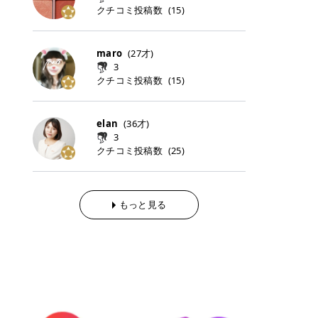
らの「のりかえ」や「お友だち紹
｜甘く可愛いモーヴピンク 鮮やかな
近、乾燥していた唇がプルンと見え
クチコミ投稿数
ナーパッドをご紹介します。 毎日使
タイミングで利用することが多いQ
(
15
)
脱毛の「熱破壊式」と「蓄熱式」と
介」も！ 6. 予約から脱毛施術まで
青みを感じるラズベリーピンク。 フ
てうれちい！ > > 引用元:コスメビ
いやすいトナーパッドから、スペシ
oo10 ・口コミを見ながら購入する
は？ 医療脱毛のレーザー機器には、
のステップ ・無料カウンセリングの
ェミニンな雰囲気を演出できる可愛
アイテム詳細を見るQoo10でのご購
ャルケアにぴったりなトナーパッド
＠cosme ・韓国コスメをチェック
大きく分けて「熱破壊式」と「蓄熱
予約方法 ・カウンセリング当日の持
らしいカラーです。 透明感を引き立
入はこちら 2026年上半期 総合2位
まで厳選しました。 1. MEDICUBE
する際によく見るOLIVE YOUNG GL
式」の2種類があり、それぞれ得意
maro
(
27
才)
ち物 ・医師の問診とプラン提案 ・
てながら、甘さのある印象に。 韓国
柳屋（ヤナギヤ）「柳屋 あんず
PDRNピンクコラーゲンゲルトナー
OBAL など、すでに使い慣れている
な毛質が違います。 * 熱破壊式 高
施術当日の流れと次回予約の取り方
3
メイクやピンクメイクとも相性抜群
油」 👑「柳屋 あんず油」の特徴 1
パッド 「うるおいとハリ感をサポー
サイトが対象になっている場合も多
出力のレーザーをバチッ！と当て
7. 店舗一覧と美容医療メニュー ・
クチコミ投稿数
(
15
)
です。 フルーツオレ｜ピュア感あふ
00％植物由来の「柳屋 あんず油」
トし、なめらかな肌へ導く高密着ゲ
く、お買い物の内容や流れを変える
て、毛根の発毛組織に向けてレーザ
全国60院以上！エミナルクリニック
れるミルキーコーラル 白みを含んだ
フワッと香りさらっとまとまり、ツ
ルパッド」 PDRNやコラーゲン成分
必要はありません。 「どうせ買う予
ーを照射します。ワキやVIOのよう
の店舗一覧 ・脱毛だけじゃない！美
ミルキーなコーラルカラー。 やさし
ヤのある美しい髪に導きます。 ヘア
を配合し、乾燥やハリ不足が気にな
定だったコスメ」をトラミーリワー
な、太くて濃い毛にも使用が可能で
容医療メニュー 8. まとめ ｜エミナ
くふんわり発色し、粘膜リップのよ
だけでなく、ボディケア・ネイルケ
elan
(
36
才)
る肌をしっとり整えるゲルタイプの
ドを経由するだけで、ポイントも一
す！その分、輪ゴムで弾かれたよう
ルクリニックの魅力とは？選ばれる
うな仕上がりになります。 柔らかく
アなど幅広く保湿ケア。 実際に使用
3
トナーパッド。密着力が高く、スキ
緒に受け取れる、そんな手軽さがあ
な強い痛みを感じやすい傾向があり
3つの特徴 ※1 開業2019年3月20日
可愛らしい印象になり、毎日使いた
した方のクチコミ > 5 > 1本あると
クチコミ投稿数
ンケアの土台ケアとして取り入れや
ります✨ またトラミーリワードに
(
25
)
ます。 * 蓄熱式 低出力のレーザー
～2026年6月30日時点(医療脱毛、
くなるナチュラルカラー。 スクール
便利なオイル😊 > 柳屋 あんず油 >
すいアイテムです。 アイテム詳細を
は、以下のような特徴があります！
を連続で当てて、毛の成長をコント
ハイフ、ダーマペン、美容点滴、医
メイクやオフィスメイクにもおすす
> ──────────── > > 100%植
見るQoo10での購入はこちら 2. BIO
・1ポイント＝1円でわかりやすい
ロールする部分（バルジ領域）にじ
療ダイエットなど) 「早く綺麗にな
めです。 40TH ストロベリーボンボ
物由来のオイル > > 白髪染めで傷ん
DANCE コラーゲンゲルトナーパッ
・選べるe-GIFT・Amazonギフト
わじわ熱を伝える方式です。急激な
りたいけど、痛いのはイヤだし、通
ン｜上品なピンクベージュ 黄みを抑
でいてパサついているので > オイル
ド 「うるおいを与えながら肌をやわ
券・ドットマネーなどに交換できる
熱さを感じにくく、痛みや肌への負
もっと見る
う時間もない…」医療脱毛にそんな
えたクリーミーなピンクベージュ。
は必需品です > > 少しとろみがある
らかく整える保湿ケアパッド」 ゲル
・トラミー会員なら無料で利用でき
担を抑えやすいのが嬉しいポイン
ハードルを感じていませんか？エミ
ほんのり青みを感じる絶妙なカラー
ものの、さらっと軽めのオイル > >
素材ならではの高密着設計で、肌に
る ・ポイ活初心者でも始めやすい
ト。顔や背中などの産毛や細い毛に
ナルクリニックは、そんな私たちの
で、自然な血色感を演出します。 肌
ベタつかなくて髪につけるとサラサ
うるおいを与えながらやさしく整え
編集部が厳選！トラミーリワードお
向いています。 最近は、この両方を
ワガママを叶えてくれるクリニック
になじみながらも、唇をふんわり明
ラでツヤが出ます✨ > > ドライヤー
る保湿特化型トナーパッド。乾燥し
すすめ3選 QOO10 Qoo10（キュー
使い分けられる優秀な脱毛機を導入
なんです！多くの女性から選ばれて
るく見せてくれるカラー。 オフィス
前とドライヤー後に使っていますが
やすい肌をふっくらとした印象に導
テン）は、話題の韓国コスメや最新
しているクリニックも増えているの
いる3つの魅力をご紹介します。 最
メイクやナチュラルメイクにもぴっ
> 髪がペタッとならなくて気に入っ
きます。 アイテム詳細を見るQoo1
のトレンドスキンケアがいち早く、
で、自分の毛質に合わせてお任せで
短6か月からの脱毛プランが選べ
たりです。 アイテム詳細を見るQoo
てます😊 > > ワンタッチキャップな
0での購入はこちら 3. SKIN1004 セ
驚きの価格で手に入る大人気の通販
きることが多いですよ。 ｜東京でお
る！ 「せっかく脱毛を始めたのに、
10でのご購入はこちら イエベ・ブ
ので開けやすく > 1滴ずつ出るので
ンテラ クイックカーミングパッド
サイトです！ 特に年4回開催される
すすめの医療脱毛クリニック4選 こ
次の予約が数ヶ月先…」なんてガッ
ルベ別おすすめカラー むちぷるティ
量を調節しやすく使いやすいです >
「ゆらぎやすい肌をすこやかに整え
ビッグセール「メガ割」では、20%