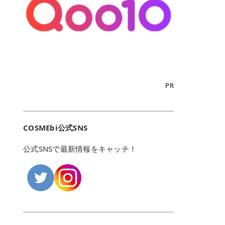
こからは、東京で人気のフレイアク
カリしたくありませんよね。エミナ
ント おすすめパーソナルカラー 02
> あんずのほのかに甘い香りがしま
るカーミングケアパッド」 ツボクサ
OFFクーポンなどを使って、SNSで
リニック・レジーナクリニック・エ
ルクリニックなら、最短1ヶ月ペー
モモ イエベ春・ブルベ夏 03 ワイン
すが > 強くないのでいつでも使える
エキス（保湿成分）配合で、肌荒れ
バズっている美容液やパック、限定
ミナルクリニック・リゼクリニック
スで通えるため、最短6ヶ月の全身
ベリー ブルベ冬 05 フィグピューレ
印象です > > 1本持っていると髪だ
や赤みが気になる肌をやさしく整え
の豪華キットをどこよりもお得にゲ
の4院について、おすすめのポイン
脱毛プランを選ぶことができます！
ブルベ夏・イエベ春 06 ラズベリー
けではなくボディやネイルケアにも
る低刺激設計のトナーパッドです。
ットできます✨ 豊富でリアルな口コ
トを詳しくご紹介します！ フレイア
（※予約状況や脱毛効果の個人差に
ケーキ ブルベ夏・ブルベ冬 07 フル
使えるのも◎ > > 引用元:コスメビ
アイテム詳細を見るQoo10での購入
ミや、ブランド公式ショップの出店
クリニック：選べるプランと女子に
よっては、6ヵ月で完了しない場合
ーツオレ イエベ春 40th ストロベリ
アイテム詳細を見るAmazonでのご
はこちら 4. SKINFOOD キャロット
も充実しているため、新作チェック
優しい手厚いサポート♡ ※満足度9
もあります）。 さらに、連続照射が
ーボンボン ブルベ夏 アイテム詳細
購入はこちら 2026年上半期 総合3
カロテン カーミングウォーターパッ
からリピート買いまで、美容マニア
6% 集計機関・アンケート内容：社
できる医療脱毛器を使っているた
を見るQoo10でのご購入はこちら
位 MAJOLICA MAJORCA（マジョリ
ド 「ゆらぎがちな肌をやさしく整え
の「欲しい」がすべて詰まったお買
内・施術済みフレイア顧客向けのア
め、全身の施術でも1回約60分で終
迷ったらこのカラーがおすすめ！ ナ
カ マジョルカ）「シャドーカスタマ
る植物由来カーミングケア」 βカロ
い物天国です。 Qoo10はこちら @C
ンケート 対象期間：2024/12/11～2
わります。 全国60院以上＆21時ま
PR
チュラルメイクなら「02 モモ」 自
イズ」 👑「シャドーカスタマイズ」
テンを含むにんじん由来成分で、乾
OSME アットコスメ（@cosme）
025/5/15 アンケート数:12606 フレ
で営業！ お仕事や学校の帰りにサク
然な血色感を演出できる万能カラ
の特徴 まばゆく発色フォルム整形シ
燥や外的刺激で不安定になりやすい
は、日本の美容マニアなら誰もが一
イアクリニックは、都内に新宿や渋
ッと寄りたい！という方にもエミナ
ー。 オフィスメイクなら「40th ス
ャドウ✨ 吸いこまれそうな奥行きの
肌をやさしく整えます。軽やかな使
度はお世話になる日本最大級の化粧
谷、銀座など7院があり、どこも駅
ルは強い味方。北海道から沖縄まで
トロベリーボンボン」 上品で落ち着
ある目もとをかなえる、フォルム整
用感も特長です。 アイテム詳細を見
品クチコミサイトです✨ 一番の魅力
から近くてアクセス抜群。平日は夜
全国に60院以上を展開しており、ど
いた印象に仕上がります。 毎日使い
形パウダーシャドウ。ひと塗りでま
るQoo10での購入はこちら 5. ANU
は、2,000万件を超える圧倒的なボ
COSMEbi公式SNS
21時まで開いているので、お仕事や
こも駅チカの好立地なんです。しか
やすい万能カラーなら「05 フィグ
ばゆく発色し、光の効果で目もとが
A 8ヒアルロン酸カテキンカーミン
リュームのリアルなクチコミ検索機
学校帰りにも通いやすいクリニック
も夜21時まで開いているので、忙し
ピューレ」 シーンを選ばず使える人
立体的に生まれ変わります。 実際に
グパッド 「うるおいを与えながら肌
能にあります。 自分の年齢や肌質
です。 ♡クイックプラン 時間をか
い毎日でも無理なく予定に組み込め
公式SNSで最新情報をキャッチ！
気カラーです。 韓国メイク・透明感
使用した方のクチコミ > 5 > 鮮やか
のキメを整えるバランスケアパッ
（乾燥肌・敏感肌など）、あるいは
けてしっかり脱毛。割引制度や保証
ます（※店舗によって診察時間は異
重視なら「06 ラズベリーケーキ」
発色✨ 吸い込まれそうな奥行きのあ
ド」 カテキン*1配合の極薄パッド
「毛穴」「美白」といった肌の悩み
サービスは充実！ 全身＋VIO 52,80
なります）。 そして嬉しいのが、施
青みピンクが透明感を引き立てま
る目もとを作れるアイシャドウ♡ >
で、肌にうるおいを与えながらキメ
に合わせてクチコミを絞り込めるた
0円(税込) 5回コース 所要時間が60
術室がカーテン仕切りではなくドア
す。 イエベ春なら「07 フルーツオ
パウダータイプなのに粉っぽさがな
を整え、すこやかな肌状態へ導くデ
め、自分に本当に合うコスメを失敗
分で完了 全身＋VIO＋顔 94,600円
付きの完全個室になっていること！
レ」 やわらかく可愛らしい印象に仕
くぴたっと密着♡発色が良くて煌め
イリーケアアイテムです。 *1 チャ
せずに見つけられる美容の羅針盤と
(税込) 5回コース 36箇所の脱毛が可
女性専用のプライベート空間なの
上がります。 よくある質問💡 色持
くパールが美しい✨ > 単色でも綺麗
カテキン（整肌成分） アイテム詳細
して絶大な信頼を得ています。 さら
能 ♡安心プラン １回、５回コー
で、周りの目を気にせずリラックス
ちはいい？ むちぷるティントはティ
にグラデーションを作れて簡単に立
を見るQoo10での購入はこちら 6.
に、年に数回発表される「ベストコ
ス、８回コースがあり、コース終了
して施術を受けられます。 痛みに配
ント処方のため、塗布後は色が定着
体感を出せます✨ > > カラーの名前
MEDIHEAL PDRNリフティングパッ
スメアワード（ベスコス）」は、日
後の追加照射の料金も設定していま
慮した医療脱毛器の導入と肌トラブ
しやすく、飲み物を飲んだあとでも
がまた可愛い💕 > PK321 ひとひら
ド 「ハリ感を意識したケアで肌をな
本の美容トレンドを大きく左右する