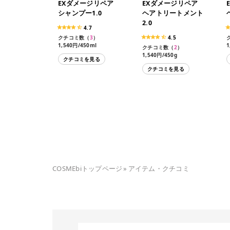
EXダメージリペア
EXダメージリペア
シャンプー1.0
ヘアトリートメント
2.0
4.7
クチコミ数（
3
）
4.5
1,540円/450ml
1
クチコミ数（
2
）
1,100円/350ml（レフィ
1,540円/450g
クチコミを見る
ル）
1,100円/350g
クチコミを見る
COSMEbiトップページ
»
アイテム・クチコミ