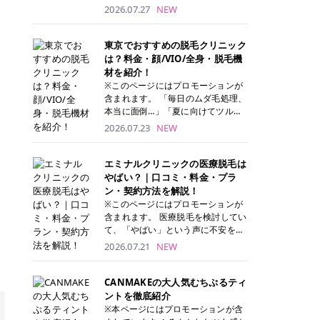
ナーパッド」は、化粧水や美容液を
2026.07.27
NEW
たっぷり含ませた丸型のコットンパ
ッド状のスキンケアアイテムです。
トナーパッドは洗顔後に肌をやさし
東京でおすすめの脱毛クリニック
く拭き取ることで、古い角質や余分
は？料金・顔/VIO/全身・脱毛機
な皮脂汚れをオフしながら、うるお
材を紹介！
いを与えられるのが特徴✨ さらに、
※このページにはプロモーションが
気になる部分には数分のせて部分用
含まれます。 「毎日のムダ毛処理、
パックとしても使用できるため、1
本当に面倒…」「夏に向けてツルツ
枚で「拭き取り」と「保湿ケア」の
ル肌になりたい！」 そう思って東京
2026.07.23
NEW
両方を叶えられます。 韓国コスメブ
で医療脱毛を探し始めても、クリニ
ランドを中心に人気を集めていまし
ックがたくさんありすぎてどこを選
たが、現在では日本でも定番のスキ
べばいいの？と迷ってしまいますよ
エミナルクリニックの医療脱毛は
ンケアアイテムとして幅広い世代に
ね。 この記事では、医療脱毛の基本
やばい？｜口コミ・料金・プラ
愛用されています。 トナーパッドの
から、東京で特に通いやすいフレイ
ン・契約方法を解説！
特徴 トナーパッドと拭き取り化粧水
アクリニック・レジーナクリニッ
※このページにはプロモーションが
の違い 「トナーパッド」と「拭き取
ク・エミナルクリニック・リゼクリ
含まれます。 医療脱毛を検討してい
り化粧水」はどちらも洗顔後に使用
ニックの4院について、分かりやす
て、「やばい」という声に不安を抱
するスキンケアアイテムですが、使
く解説します。 自分にぴったりのク
える方も多いのではないでしょう
2026.07.21
NEW
い方や特徴に違いがあります。 トナ
リニックを見つけて、面倒な自己処
か。 この記事では、エミナルクリニ
ーパッドは、化粧水があらかじめパ
理から卒業しちゃいましょう♪ クリ
ックの全身脱毛プランの詳しい料金
ッドに含まれているため、コットン
ニック 全身＋VIO 全身＋VIO＋顔 特
体系をはじめ、学生や友人同士でお
CANMAKEの大人気むちぷるティ
を用意する手間がなく、忙しい朝で
徴 脱毛器 詳細 フレイアクリニック
得になる割引キャンペーン、無料カ
ントを徹底紹介
もサッと使えるのが魅力です。 ま
52,800円(税込)/5回 94,600円(税
ウンセリングから施術までの具体的
※本ページにはプロモーションが含
た、保湿成分を豊富に配合した商品
込)/5回 肌への負担に配慮しなが
なステップを分かりやすく解説しま