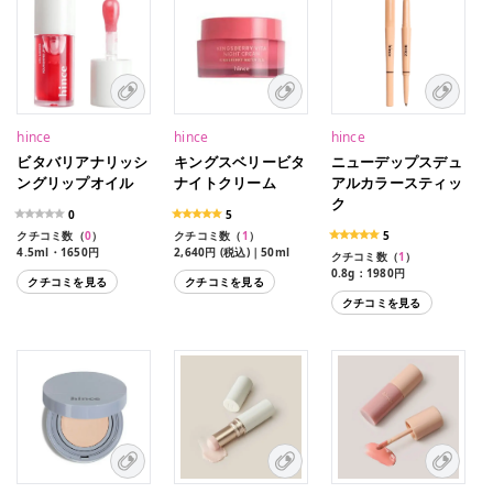
hince
hince
hince
ビタバリアナリッシ
キングスベリービタ
ニューデップスデュ
ングリップオイル
ナイトクリーム
アルカラースティッ
ク
0
5
クチコミ数（
0
）
クチコミ数（
1
）
5
4.5ml・1650円
2,640円 (税込)｜50ml
クチコミ数（
1
）
0.8g：1980円
クチコミを見る
クチコミを見る
クチコミを見る