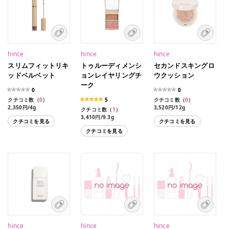
W006 リファインド
W007 ギフティッド
W008 クラシカル
W009 レアーモーメント
W010 リマーカブル(日本
限定色)
hince
hince
hince
スリムフィットリキ
トゥルーディメンシ
セカンドスキングロ
ッドベルベット
ョンレイヤリングチ
ウクッション
ーク
0
0
クチコミ数（
0
）
5
クチコミ数（
0
）
2,350円/4g
3,520円/12g
クチコミ数（
1
）
3,410円/9.3g
クチコミを見る
クチコミを見る
クチコミを見る
hince
hince
hince