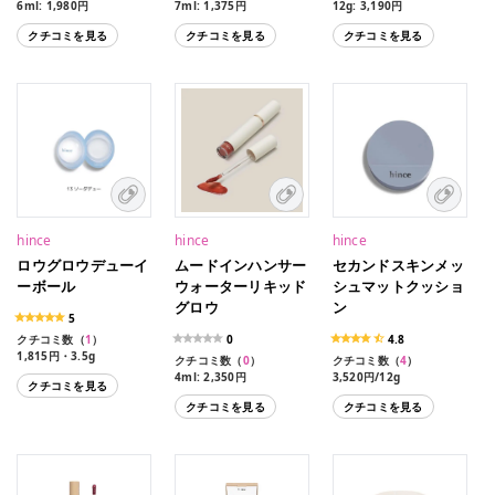
6ml: 1,980円
7ml: 1,375円
12g: 3,190円
全7色
全3色
全2色
クチコミを見る
クチコミを見る
クチコミを見る
R001 ベア、R002、ロウ
S001 ソフトリー
AP001 ラベンダー
ローズ、R003 ロウプリコ
S002 ペタル・フォール
AP002 ベージュ
ット、R004フィーバー、
S003 リフレクションズ
R005ハイビスカス、
R006 ロウグレープ、
R007 チル
hince
hince
hince
ロウグロウデューイ
ムードインハンサー
セカンドスキンメッ
ーボール
ウォーターリキッド
シュマットクッショ
グロウ
ン
5
クチコミ数（
1
）
0
4.8
1,815円・3.5g
クチコミ数（
0
）
クチコミ数（
4
）
4ml: 2,350円
3,520円/12g
クチコミを見る
クチコミを見る
クチコミを見る
全１０色
W001 ニューアリュール
W002 ボーダーレス
W003 ハーモニアス
W004 アンビエント
W005 インフルエンス