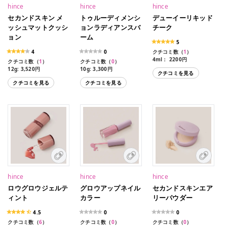
hince
hince
hince
セカンドスキン メ
トゥルーディメンシ
デューイーリキッド
ッシュマットクッシ
ョンラディアンスバ
チーク
ョン
ーム
5
4
0
クチコミ数（
1
）
4ml： 2200円
クチコミ数（
1
）
クチコミ数（
0
）
全５色：LC001 ウォーム
12g: 3,520円
10g: 3,300円
クチコミを見る
フレークルLC002 サンリ
全４色
全４色
ットピーチLC003 クール
クチコミを見る
クチコミを見る
15ロージー
TP001 クリア、TP002 ド
フラッターLC004 ハスキ
17ポーセリン
ーンレイ、TP003 テンダ
ーモーヴLC005 ストラッ
21アイボリー
ールーム、LT001 ライト
トレッド
23サンド
hince
hince
hince
ロウグロウジェルテ
グロウアップネイル
セカンドスキンエア
ィント
カラー
リーパウダー
4.5
0
0
クチコミ数（
6
）
クチコミ数（
0
）
クチコミ数（
0
）