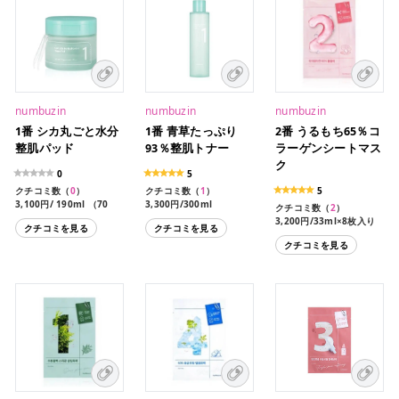
numbuzin
numbuzin
numbuzin
1番 シカ丸ごと水分
1番 青草たっぷり
2番 うるもち65％コ
整肌パッド
93％整肌トナー
ラーゲンシートマス
ク
0
5
クチコミ数（
0
）
クチコミ数（
1
）
5
3,100円/ 190ml （70
3,300円/300ml
クチコミ数（
2
）
枚）
3,200円/33ml×8枚入り
クチコミを見る
クチコミを見る
クチコミを見る