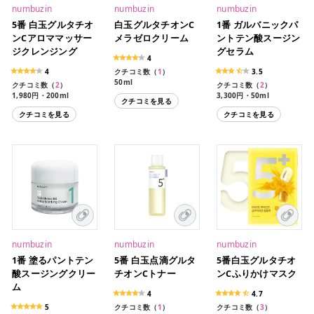
numbuzin
numbuzin
numbuzin
5番 白玉グルタチオ
白玉グルタチオンC
1番 ガルバニックパ
ンCアロママッサー
メラゼロクリーム
ントテン酸スージン
ジクレンジング
グセラム
4
4
クチコミ数（
1
）
3.5
50ml
クチコミ数（
2
）
クチコミ数（
2
）
1,980円・200ml
3,300円・50ml
クチコミを見る
クチコミを見る
クチコミを見る
numbuzin
numbuzin
numbuzin
1番 塗るパントテン
5番 白玉点滴グルタ
5番白玉グルタチオ
酸スージングクリー
チオンCトナー
ンCふりかけマスク
ム
4
4.7
5
クチコミ数（
1
）
クチコミ数（
3
）