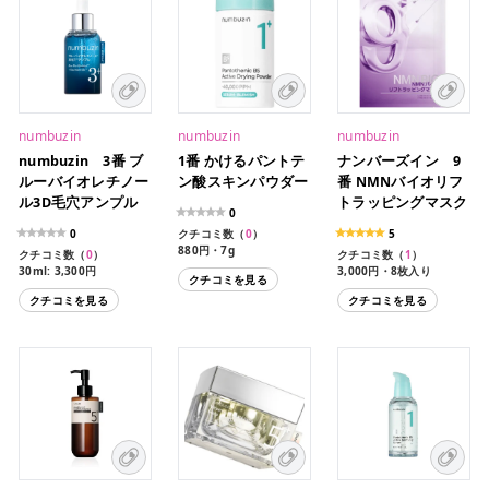
numbuzin
numbuzin
numbuzin
numbuzin 3番 ブ
1番 かけるパントテ
ナンバーズイン 9
ルーバイオレチノー
ン酸スキンパウダー
番 NMNバイオリフ
ル3D毛穴アンプル
トラッピングマスク
0
0
クチコミ数（
0
）
5
880円・7g
クチコミ数（
0
）
クチコミ数（
1
）
30ml: 3,300円
3,000円・8枚入り
クチコミを見る
クチコミを見る
クチコミを見る