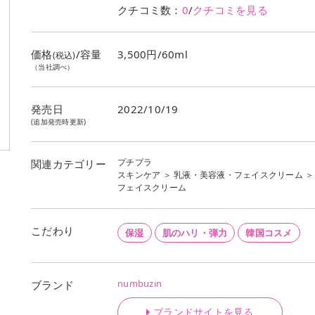
クチコミ数：
0
/
クチコミを見る
価格
/容量
3,500円/60ml
(税込)
（当社調べ）
発売日
2022/10/19
(追加発売時更新)
プチプラ
関連カテゴリー
スキンケア
＞
乳液・美容液・フェイスクリーム
＞
フェイスクリーム
こだわり
保湿
肌のハリ・弾力
韓国コスメ
numbuzin
ブランド
ブランドサイトを見る