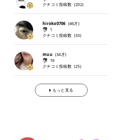
らの「のりかえ」や「お友だち紹
｜甘く可愛いモーヴピンク 鮮やかな
近、乾燥していた唇がプルンと見え
クチコミ投稿数
ナーパッドをご紹介します。 毎日使
タイミングで利用することが多いQ
(
202
)
脱毛の「熱破壊式」と「蓄熱式」と
介」も！ 6. 予約から脱毛施術まで
青みを感じるラズベリーピンク。 フ
てうれちい！ > > 引用元:コスメビ
いやすいトナーパッドから、スペシ
oo10 ・口コミを見ながら購入する
は？ 医療脱毛のレーザー機器には、
のステップ ・無料カウンセリングの
ェミニンな雰囲気を演出できる可愛
アイテム詳細を見るQoo10でのご購
ャルケアにぴったりなトナーパッド
＠cosme ・韓国コスメをチェック
大きく分けて「熱破壊式」と「蓄熱
予約方法 ・カウンセリング当日の持
らしいカラーです。 透明感を引き立
入はこちら 2026年上半期 総合2位
まで厳選しました。 1. MEDICUBE
する際によく見るOLIVE YOUNG GL
式」の2種類があり、それぞれ得意
hiroko0706
(
46
才)
ち物 ・医師の問診とプラン提案 ・
てながら、甘さのある印象に。 韓国
柳屋（ヤナギヤ）「柳屋 あんず
PDRNピンクコラーゲンゲルトナー
OBAL など、すでに使い慣れている
な毛質が違います。 * 熱破壊式 高
施術当日の流れと次回予約の取り方
1
メイクやピンクメイクとも相性抜群
油」 👑「柳屋 あんず油」の特徴 1
パッド 「うるおいとハリ感をサポー
サイトが対象になっている場合も多
出力のレーザーをバチッ！と当て
7. 店舗一覧と美容医療メニュー ・
クチコミ投稿数
(
33
)
です。 フルーツオレ｜ピュア感あふ
00％植物由来の「柳屋 あんず油」
トし、なめらかな肌へ導く高密着ゲ
く、お買い物の内容や流れを変える
て、毛根の発毛組織に向けてレーザ
全国60院以上！エミナルクリニック
れるミルキーコーラル 白みを含んだ
フワッと香りさらっとまとまり、ツ
ルパッド」 PDRNやコラーゲン成分
必要はありません。 「どうせ買う予
ーを照射します。ワキやVIOのよう
の店舗一覧 ・脱毛だけじゃない！美
ミルキーなコーラルカラー。 やさし
ヤのある美しい髪に導きます。 ヘア
を配合し、乾燥やハリ不足が気にな
定だったコスメ」をトラミーリワー
な、太くて濃い毛にも使用が可能で
容医療メニュー 8. まとめ ｜エミナ
くふんわり発色し、粘膜リップのよ
だけでなく、ボディケア・ネイルケ
muu
(
34
才)
る肌をしっとり整えるゲルタイプの
ドを経由するだけで、ポイントも一
す！その分、輪ゴムで弾かれたよう
ルクリニックの魅力とは？選ばれる
うな仕上がりになります。 柔らかく
アなど幅広く保湿ケア。 実際に使用
16
トナーパッド。密着力が高く、スキ
緒に受け取れる、そんな手軽さがあ
な強い痛みを感じやすい傾向があり
3つの特徴 ※1 開業2019年3月20日
可愛らしい印象になり、毎日使いた
した方のクチコミ > 5 > 1本あると
クチコミ投稿数
ンケアの土台ケアとして取り入れや
ります✨ またトラミーリワードに
(
25
)
ます。 * 蓄熱式 低出力のレーザー
～2026年6月30日時点(医療脱毛、
くなるナチュラルカラー。 スクール
便利なオイル😊 > 柳屋 あんず油 >
すいアイテムです。 アイテム詳細を
は、以下のような特徴があります！
を連続で当てて、毛の成長をコント
ハイフ、ダーマペン、美容点滴、医
メイクやオフィスメイクにもおすす
> ──────────── > > 100%植
見るQoo10での購入はこちら 2. BIO
・1ポイント＝1円でわかりやすい
ロールする部分（バルジ領域）にじ
療ダイエットなど) 「早く綺麗にな
めです。 40TH ストロベリーボンボ
物由来のオイル > > 白髪染めで傷ん
DANCE コラーゲンゲルトナーパッ
・選べるe-GIFT・Amazonギフト
わじわ熱を伝える方式です。急激な
りたいけど、痛いのはイヤだし、通
ン｜上品なピンクベージュ 黄みを抑
でいてパサついているので > オイル
ド 「うるおいを与えながら肌をやわ
券・ドットマネーなどに交換できる
熱さを感じにくく、痛みや肌への負
もっと見る
う時間もない…」医療脱毛にそんな
えたクリーミーなピンクベージュ。
は必需品です > > 少しとろみがある
らかく整える保湿ケアパッド」 ゲル
・トラミー会員なら無料で利用でき
担を抑えやすいのが嬉しいポイン
ハードルを感じていませんか？エミ
ほんのり青みを感じる絶妙なカラー
ものの、さらっと軽めのオイル > >
素材ならではの高密着設計で、肌に
る ・ポイ活初心者でも始めやすい
ト。顔や背中などの産毛や細い毛に
ナルクリニックは、そんな私たちの
で、自然な血色感を演出します。 肌
ベタつかなくて髪につけるとサラサ
うるおいを与えながらやさしく整え
編集部が厳選！トラミーリワードお
向いています。 最近は、この両方を
ワガママを叶えてくれるクリニック
になじみながらも、唇をふんわり明
ラでツヤが出ます✨ > > ドライヤー
る保湿特化型トナーパッド。乾燥し
すすめ3選 QOO10 Qoo10（キュー
使い分けられる優秀な脱毛機を導入
なんです！多くの女性から選ばれて
るく見せてくれるカラー。 オフィス
前とドライヤー後に使っていますが
やすい肌をふっくらとした印象に導
テン）は、話題の韓国コスメや最新
しているクリニックも増えているの
いる3つの魅力をご紹介します。 最
メイクやナチュラルメイクにもぴっ
> 髪がペタッとならなくて気に入っ
きます。 アイテム詳細を見るQoo1
のトレンドスキンケアがいち早く、
で、自分の毛質に合わせてお任せで
短6か月からの脱毛プランが選べ
たりです。 アイテム詳細を見るQoo
てます😊 > > ワンタッチキャップな
0での購入はこちら 3. SKIN1004 セ
驚きの価格で手に入る大人気の通販
きることが多いですよ。 ｜東京でお
る！ 「せっかく脱毛を始めたのに、
10でのご購入はこちら イエベ・ブ
ので開けやすく > 1滴ずつ出るので
ンテラ クイックカーミングパッド
サイトです！ 特に年4回開催される
すすめの医療脱毛クリニック4選 こ
次の予約が数ヶ月先…」なんてガッ
ルベ別おすすめカラー むちぷるティ
量を調節しやすく使いやすいです >
「ゆらぎやすい肌をすこやかに整え
ビッグセール「メガ割」では、20%