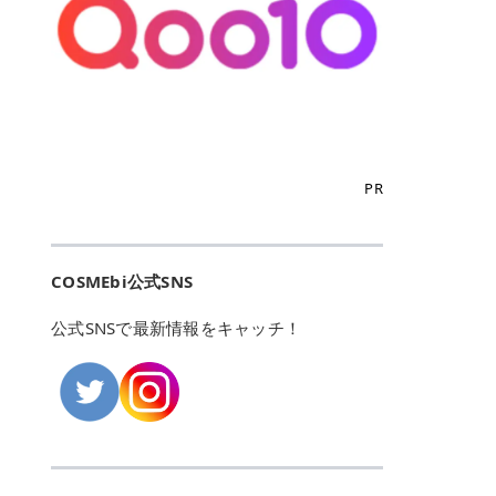
こからは、東京で人気のフレイアク
カリしたくありませんよね。エミナ
ント おすすめパーソナルカラー 02
> あんずのほのかに甘い香りがしま
るカーミングケアパッド」 ツボクサ
OFFクーポンなどを使って、SNSで
リニック・レジーナクリニック・エ
ルクリニックなら、最短1ヶ月ペー
モモ イエベ春・ブルベ夏 03 ワイン
すが > 強くないのでいつでも使える
エキス（保湿成分）配合で、肌荒れ
バズっている美容液やパック、限定
ミナルクリニック・リゼクリニック
スで通えるため、最短6ヶ月の全身
ベリー ブルベ冬 05 フィグピューレ
印象です > > 1本持っていると髪だ
や赤みが気になる肌をやさしく整え
の豪華キットをどこよりもお得にゲ
の4院について、おすすめのポイン
脱毛プランを選ぶことができます！
ブルベ夏・イエベ春 06 ラズベリー
けではなくボディやネイルケアにも
る低刺激設計のトナーパッドです。
ットできます✨ 豊富でリアルな口コ
トを詳しくご紹介します！ フレイア
（※予約状況や脱毛効果の個人差に
ケーキ ブルベ夏・ブルベ冬 07 フル
使えるのも◎ > > 引用元:コスメビ
アイテム詳細を見るQoo10での購入
ミや、ブランド公式ショップの出店
クリニック：選べるプランと女子に
よっては、6ヵ月で完了しない場合
ーツオレ イエベ春 40th ストロベリ
アイテム詳細を見るAmazonでのご
はこちら 4. SKINFOOD キャロット
も充実しているため、新作チェック
優しい手厚いサポート♡ ※満足度9
もあります）。 さらに、連続照射が
ーボンボン ブルベ夏 アイテム詳細
購入はこちら 2026年上半期 総合3
カロテン カーミングウォーターパッ
からリピート買いまで、美容マニア
6% 集計機関・アンケート内容：社
できる医療脱毛器を使っているた
を見るQoo10でのご購入はこちら
位 MAJOLICA MAJORCA（マジョリ
ド 「ゆらぎがちな肌をやさしく整え
の「欲しい」がすべて詰まったお買
内・施術済みフレイア顧客向けのア
め、全身の施術でも1回約60分で終
迷ったらこのカラーがおすすめ！ ナ
カ マジョルカ）「シャドーカスタマ
る植物由来カーミングケア」 βカロ
い物天国です。 Qoo10はこちら @C
ンケート 対象期間：2024/12/11～2
わります。 全国60院以上＆21時ま
PR
チュラルメイクなら「02 モモ」 自
イズ」 👑「シャドーカスタマイズ」
テンを含むにんじん由来成分で、乾
OSME アットコスメ（@cosme）
025/5/15 アンケート数:12606 フレ
で営業！ お仕事や学校の帰りにサク
然な血色感を演出できる万能カラ
の特徴 まばゆく発色フォルム整形シ
燥や外的刺激で不安定になりやすい
は、日本の美容マニアなら誰もが一
イアクリニックは、都内に新宿や渋
ッと寄りたい！という方にもエミナ
ー。 オフィスメイクなら「40th ス
ャドウ✨ 吸いこまれそうな奥行きの
肌をやさしく整えます。軽やかな使
度はお世話になる日本最大級の化粧
谷、銀座など7院があり、どこも駅
ルは強い味方。北海道から沖縄まで
トロベリーボンボン」 上品で落ち着
ある目もとをかなえる、フォルム整
用感も特長です。 アイテム詳細を見
品クチコミサイトです✨ 一番の魅力
から近くてアクセス抜群。平日は夜
全国に60院以上を展開しており、ど
いた印象に仕上がります。 毎日使い
形パウダーシャドウ。ひと塗りでま
るQoo10での購入はこちら 5. ANU
は、2,000万件を超える圧倒的なボ
COSMEbi公式SNS
21時まで開いているので、お仕事や
こも駅チカの好立地なんです。しか
やすい万能カラーなら「05 フィグ
ばゆく発色し、光の効果で目もとが
A 8ヒアルロン酸カテキンカーミン
リュームのリアルなクチコミ検索機
学校帰りにも通いやすいクリニック
も夜21時まで開いているので、忙し
ピューレ」 シーンを選ばず使える人
立体的に生まれ変わります。 実際に
グパッド 「うるおいを与えながら肌
能にあります。 自分の年齢や肌質
です。 ♡クイックプラン 時間をか
い毎日でも無理なく予定に組み込め
公式SNSで最新情報をキャッチ！
気カラーです。 韓国メイク・透明感
使用した方のクチコミ > 5 > 鮮やか
のキメを整えるバランスケアパッ
（乾燥肌・敏感肌など）、あるいは
けてしっかり脱毛。割引制度や保証
ます（※店舗によって診察時間は異
重視なら「06 ラズベリーケーキ」
発色✨ 吸い込まれそうな奥行きのあ
ド」 カテキン*1配合の極薄パッド
「毛穴」「美白」といった肌の悩み
サービスは充実！ 全身＋VIO 52,80
なります）。 そして嬉しいのが、施
青みピンクが透明感を引き立てま
る目もとを作れるアイシャドウ♡ >
で、肌にうるおいを与えながらキメ
に合わせてクチコミを絞り込めるた
0円(税込) 5回コース 所要時間が60
術室がカーテン仕切りではなくドア
す。 イエベ春なら「07 フルーツオ
パウダータイプなのに粉っぽさがな
を整え、すこやかな肌状態へ導くデ
め、自分に本当に合うコスメを失敗
分で完了 全身＋VIO＋顔 94,600円
付きの完全個室になっていること！
レ」 やわらかく可愛らしい印象に仕
くぴたっと密着♡発色が良くて煌め
イリーケアアイテムです。 *1 チャ
せずに見つけられる美容の羅針盤と
(税込) 5回コース 36箇所の脱毛が可
女性専用のプライベート空間なの
上がります。 よくある質問💡 色持
くパールが美しい✨ > 単色でも綺麗
カテキン（整肌成分） アイテム詳細
して絶大な信頼を得ています。 さら
能 ♡安心プラン １回、５回コー
で、周りの目を気にせずリラックス
ちはいい？ むちぷるティントはティ
にグラデーションを作れて簡単に立
を見るQoo10での購入はこちら 6.
に、年に数回発表される「ベストコ
ス、８回コースがあり、コース終了
して施術を受けられます。 痛みに配
ント処方のため、塗布後は色が定着
体感を出せます✨ > > カラーの名前
MEDIHEAL PDRNリフティングパッ
スメアワード（ベスコス）」は、日
後の追加照射の料金も設定していま
慮した医療脱毛器の導入と肌トラブ
しやすく、飲み物を飲んだあとでも
がまた可愛い💕 > PK321 ひとひら
ド 「ハリ感を意識したケアで肌をな
本の美容トレンドを大きく左右する