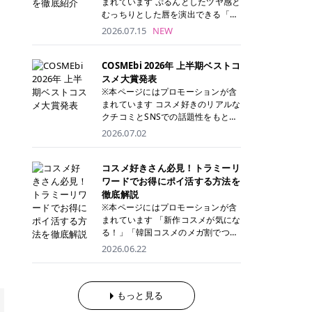
まれています ぷるんとしたツヤ感と
が多く、拭き取り後にそのまま部分
ら、コストパフォーマンスも重視し
す。 これから手軽に全身医療脱毛を
むっちりとした唇を演出できる「C
用パックとして使えるトナーパッド
たい方に！ メディオスターモノリス
始めたいと考えている方は、ぜひ最
ANMAKE（キャンメイク）むちぷる
2026.07.15
NEW
も増えています。 一方、拭き取り化
メディオスターNeXT PRO 公式サイ
後までチェックして、ご自身にぴっ
ティント」。 ティントならではの色
粧水は液体タイプのため、コットン
ト> レジーナクリニック 52,800円
たりのクリニック選びの参考にして
持ちに加え、プランパー効果※と保
に含ませて使用します。 使用量を調
(税込)/5回 99,000円(税込)/5回 ジェ
ください！ クリニック 全身＋VIO
湿ケアも叶えられることから、SNS
COSMEbi 2026年 上半期ベストコ
整しやすく、お気に入りの化粧水を
ントルシリーズを選べるため、脱毛
全身＋VIO＋顔 特徴 脱毛器 詳細 フ
でも話題の人気リップです。 「自分
スメ大賞発表
使いたい方やコストを抑えて続けた
機にこだわりたい方におすすめ！ ジ
レイアクリニック 52,800円(税込)/5
にはどのカラーが似合う？」「イエ
※本ページにはプロモーションが含
い方にもおすすめです。 トナーパッ
ェントルマックスプロ ジェントルマ
回 94,600円(税込)/5回 肌への負担
ベ・ブルベ別のおすすめは？」と気
まれています コスメ好きのリアルな
ドのメリット トナーパッドは、角質
ックスプロプラス ジェントルレーズ
に配慮しながら、コストパフォーマ
になっている方も多いのではないで
クチコミとSNSでの話題性をもとに
ケア・保湿ケア・部分用パックまで
プロ ソプラノチタニウム 公式サイ
ンスも重視したい方に！ メディオス
しょうか。 今回は6色のスウォッチ
選出された、COSMEbi 2026年上半
1枚で行える便利なスキンケアアイ
2026.07.02
ト> エミナルクリニック 49,500円
ターモノリス メディオスターNeXT
とともにご紹介！それぞれの色味や
期のベストコスメが決定！ 話題性・
テムです。 ここでは、トナーパッド
(税込)/6回 93,500円(税込)/6回 エミ
PRO 公式サイト> レジーナクリニッ
おすすめのパーソナルカラー、どん
使用感・仕上がりすべてを兼ね備え
を取り入れるメリットをご紹介しま
ナルクリニックの始めやすい料金設
ク 52,800円(税込)/5回 99,000円(税
なメイクに合うのかまで詳しく解説
た名品たちを、カテゴリ別にご紹介
コスメ好きさん必見！トラミーリ
す。 古い角質や皮脂汚れをやさしく
定！月々払いも安くて通いやすい ク
込)/5回 ジェントルシリーズを選べ
します✨ ※メイクアップ効果による
します。 本記事では、2025年11月
ワードでお得にポイ活する方法を
オフ トナーパッドを使用すること
リスタルプロ 公式サイト> リゼクリ
るため、脱毛機にこだわりたい方に
CANMAKE むちぷるティントとは？
～2026年4月までの半年間におい
徹底解説
で、洗顔だけでは落としきれない古
ニック 109,800円(税込)/5回 144,80
おすすめ！ ジェントルマックスプロ
CANMAKE むちぷるティントは、テ
て、COSMEbi内でのクチコミとSN
い角質や余分な皮脂汚れをやさしく
※本ページにはプロモーションが含
0円(税込)/5回 毛質に合わせて脱毛
ジェントルマックスプロプラス ジェ
ィント・プランパー・保湿ケアを1
Sでの話題性を元に選出されたコス
拭き取り、なめらかな肌へ整えま
まれています 「新作コスメが気にな
機を選択可能！有効期限も5年と長
ントルレーズプロ ソプラノチタニウ
本で叶えるリップです。 するすると
メやスキンケアなどの化粧品を「総
す。 保湿ケアまで1枚でできる 保湿
る！」「韓国コスメのメガ割でつい
くマイペースに通いやすい ラシャ
ム 公式サイト> エミナルクリニック
塗れるなめらかなテクスチャーで、
合」「デパコス」「プチプラ」「韓
成分を配合したトナーパッドなら、
買いすぎてしまう……」 そんな美容
メディオスターNeXT PRO ジェント
2026.06.22
49,500円(税込)/6回 93,500円(税
縦ジワをカバーしながら、むっちり
国コスメ」に分けて1位～3位までを
肌へうるおいを与えながらスキンケ
好きさんにおすすめなのが「トラミ
ルYAGプロ 公式サイト> ｜そもそも
込)/6回 エミナルクリニックの始め
としたツヤのある唇を演出します。
ランキング形式で発表！ 2026年上
アできるため、忙しい朝や夜の時短
ーリワード」です！ 普段のお買い物
医療脱毛って？エステ脱毛と何が違
やすい料金設定！月々払いも安くて
さらに、美容保湿成分を配合してい
半期 総合大賞 AMUSE（アミュー
ケアにもぴったりです。 部分パック
を少し工夫するだけでポイントを貯
うの？ 脱毛を考えたときに、まず悩
通いやすい クリスタルプロ 公式サ
るため、乾燥しにくくデイリー使い
ズ）「 ジェルフィットグロス」 👑
としても使える 多くのトナーパッド
められるため、コスメやスキンケア
もっと見る
むのが「医療脱毛とエステ脱毛、ど
イト> リゼクリニック 109,800円(税
にもぴったり！ アイテム詳細を見る
「ジェルフィットグロス」の特徴 唇
は、乾燥が気になる頬や額、小鼻な
にかかる費用を少しでも抑えたい方
っちがいいの？」ということではな