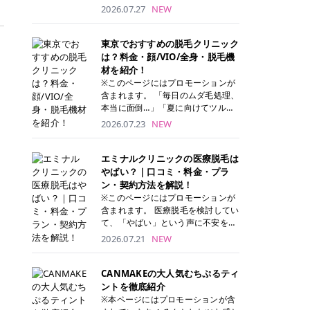
ナーパッド」は、化粧水や美容液を
2026.07.27
NEW
たっぷり含ませた丸型のコットンパ
ッド状のスキンケアアイテムです。
トナーパッドは洗顔後に肌をやさし
東京でおすすめの脱毛クリニック
く拭き取ることで、古い角質や余分
は？料金・顔/VIO/全身・脱毛機
な皮脂汚れをオフしながら、うるお
材を紹介！
いを与えられるのが特徴✨ さらに、
※このページにはプロモーションが
気になる部分には数分のせて部分用
含まれます。 「毎日のムダ毛処理、
パックとしても使用できるため、1
本当に面倒…」「夏に向けてツルツ
枚で「拭き取り」と「保湿ケア」の
ル肌になりたい！」 そう思って東京
2026.07.23
NEW
両方を叶えられます。 韓国コスメブ
で医療脱毛を探し始めても、クリニ
ランドを中心に人気を集めていまし
ックがたくさんありすぎてどこを選
たが、現在では日本でも定番のスキ
べばいいの？と迷ってしまいますよ
エミナルクリニックの医療脱毛は
ンケアアイテムとして幅広い世代に
ね。 この記事では、医療脱毛の基本
やばい？｜口コミ・料金・プラ
愛用されています。 トナーパッドの
から、東京で特に通いやすいフレイ
ン・契約方法を解説！
特徴 トナーパッドと拭き取り化粧水
アクリニック・レジーナクリニッ
※このページにはプロモーションが
の違い 「トナーパッド」と「拭き取
ク・エミナルクリニック・リゼクリ
含まれます。 医療脱毛を検討してい
り化粧水」はどちらも洗顔後に使用
ニックの4院について、分かりやす
て、「やばい」という声に不安を抱
するスキンケアアイテムですが、使
く解説します。 自分にぴったりのク
える方も多いのではないでしょう
2026.07.21
NEW
い方や特徴に違いがあります。 トナ
リニックを見つけて、面倒な自己処
か。 この記事では、エミナルクリニ
ーパッドは、化粧水があらかじめパ
理から卒業しちゃいましょう♪ クリ
ックの全身脱毛プランの詳しい料金
ッドに含まれているため、コットン
ニック 全身＋VIO 全身＋VIO＋顔 特
体系をはじめ、学生や友人同士でお
CANMAKEの大人気むちぷるティ
を用意する手間がなく、忙しい朝で
徴 脱毛器 詳細 フレイアクリニック
得になる割引キャンペーン、無料カ
ントを徹底紹介
もサッと使えるのが魅力です。 ま
52,800円(税込)/5回 94,600円(税
ウンセリングから施術までの具体的
※本ページにはプロモーションが含
た、保湿成分を豊富に配合した商品
込)/5回 肌への負担に配慮しなが
なステップを分かりやすく解説しま