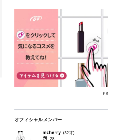
込)/5回 144,800円(税込)/5回 毛質に
Qoo10でのご購入はこちら CANMA
に触れた瞬間、ぷるんとしたジェリ
どに数分のせることで、集中保湿ケ
にぴったり。 Qoo10も、オリヤン
いでしょうか。 ズバリ、効果を実感
合わせて脱毛機を選択可能！有効期
KE むちぷるティント全色一覧 モモ
ーグロスが広がり、ふっくらボリュ
アとしても活用できます。 トナーパ
も、＠cosmeも、いつものコスメ購
するまでの期間や必要な施術回数が
限も5年と長くマイペースに通いや
｜血色感じるヌーディーピンク 桃の
ーム感のある仕上がりに✨ まるでリ
ッドの選び方 トナーパッドは、配合
入を“ちょっとお得”に変えられるの
大きな違いとして挙げられます！ 医
すい ラシャ メディオスターNeXT P
ような血色感を演出するヌーディー
フティングしたような、新しいリッ
成分やパッドの素材によって特徴が
が、トラミーリワードです✨ 今回
療脱毛は、医療機関（クリニックや
RO ジェントルYAGプロ 公式サイト
ピンク。 黄みと青みのバランスが良
プティンググロス💄 実際に使用した
異なります。 自分の肌悩みや理想の
は、トラミーリワードの特徴や活用
皮膚科など）だけで扱える高出力の
> ※医療脱毛は自由診療です。治療
く、自然になじむコーラル系カラー
方のクチコミ > 5 > プルプル > 唇に
仕上がりに合わせて選ぶことで、毎
方法、美容好きさんにおすすめな理
レーザーを使って、発毛組織にアプ
には赤み、痒み、火傷、毛嚢炎、一
です。 自然な血色感をプラスしてく
塗るPDRNグロス > > AMUSE ジェ
日のスキンケアに取り入れやすくな
由を詳しくご紹介します！ トラミー
ローチする施術といわれています。
時的な硬毛化などのリスクが伴いま
れるので、ナチュラルメイクとの相
ルフィットグロス > > ぷっくりツヤ
ります。 肌悩みに合わせて選ぶ パ
リワードとは？ 「トラミーリワー
そのため、少ない回数で永久脱毛
す。 目次▼ 1. エミナルクリニック
性抜群。 可愛らしく、多幸感のある
ツヤだけどベタっとした感じはなく
ッドの素材で選ぶ トナーパッドの使
ド」は、東証グロース上場企業であ
（※）を目指すことができます。
の魅力とは？選ばれる3つの特徴 ・
印象に仕上がります。 ワインベリー
て使いやすいですね。プランピング
い方 洗顔後すぐの清潔な肌に使用し
る株式会社アイズが運営する、安
（※永久脱毛とは一生毛が1本も生
最短6か月からの脱毛プランが選べ
｜気品をまとうローズレッド 深みの
効果で少しスーッとします。ここは
ます。 STEP1 エンボス面（凹凸
心・安全なポイントサイト機能で
えてこないという意味ではなく、ア
る！ ・全国60院以上＆21時まで営
ある青みレッド。 大人っぽく華やか
好き嫌いがあるかもしれませんが慣
面）で顔全体をやさしく拭き取りま
す。 トラミーリワードは、トラミー
メリカの基準に基づき「長期間にわ
業！ ・痛みに配慮した医療脱毛器の
な印象を与えるベリーカラーです。
れますね。 > > 分かりにくいけど、
す。 特に小鼻・あご・額など皮脂や
会員向けのポイントサービスです。
たって毛量が明らかに減少している
導入と肌トラブル対応 2. エミナル
ひと塗りで顔全体が華やかになり、
チップは片面がツルツル、片面がモ
古い角質が気になる部分は丁寧にな
対象ショップやサービスを利用する
状態が維持されること」を指しま
クリニックの口コミ・評判 3. エミ
リップを主役にしたメイクが完成。
ケモケになってます。 > > 桜グロス
じませましょう。 STEP2 パッドを
ことでポイントを獲得でき、貯まっ
す。） 一方のエステ脱毛は、出力が
ナルクリニックの全身脱毛料金プラ
クールで上品な雰囲気を演出できま
【日本限定色】：上品なピンクベー
裏返し、フラット面で顔全体をやさ
たポイントはAmazonギフト券やド
優しい機器を使うため痛みが少ない
ン ・全身脱毛の基本コースと料金
す。 フィグピューレ｜色っぽさと上
ジュ > > すももパールグロス【日本
PR
しく押さえながら化粧水をなじませ
ットマネーなどに交換できます。 普
のがメリットですが、毛根を破壊す
・追加費用がかからないシステム ・
品さを叶える赤みローズ 赤みとくす
限定色】：微細なラメがきらめく血
ます。 STEP3 その後は美容液・乳
段のネットショッピングを活用しな
ることはできないので一時的な減毛
支払い方法｜決済方法と医療ローン
みをほどよく含んだローズカラー。
色がよく見えるピンク。 > > どちら
液・クリームなど、普段どおりのス
がらポイントを貯められるため、ポ
にとどまります。結果的に、何度も
の活用も！ 4. エミナルクリニック
ニュートラルな発色で、肌色を選び
も上品で使いやすい色ですね。すも
キンケアを行います。 乾燥が気にな
イ活初心者でも始めやすいのが魅力
通う必要が出てくることが多くなり
の熱破壊式の脱毛機 5. エミナルク
にくい万能カラーです。 派手すぎず
もパールグロスの方がラメが入って
る部分には2〜5分程度のせて部分用
です✨ トラミーリワードの特徴 普
ます。 なお、医療脱毛は保険がきか
リニックのお得な割引・キャンペー
オフィシャルメンバー
落ち着いた印象に仕上がり、オン・
いるので華やかそうに見えるけど、
パックとして使用するのもおすすめ
段よく使っているコスメ通販サイト
ない自由診療なので、クリニックに
ン制度 ・学生プラン｜学生証の提示
オフ問わず使いやすいカラー。 きれ
付けてみると落ち着いた色ですね。
です。 おすすめトナーパッド7選 こ
を、トラミーリワード経由にするだ
よって料金設定が自由に決められて
で割引 ・ペア限定プラン｜家族や友
いめメイクにもカジュアルメイクに
> > スキンケア成分が配合されてい
mcherry
(
32
才)
こからは、保湿ケアや肌荒れケア、
けでポイントが貯まるのが大きな魅
います。だからこそ、しっかり比較
人と一緒にスタートできる ・他社か
もマッチします。 ラズベリーケーキ
て保湿もしっかりしてくれます。最
28
毛穴ケアなど目的別におすすめのト
力です✨ 例えば、、、 ・メガ割の
して選ぶことが大切なのです。 医療