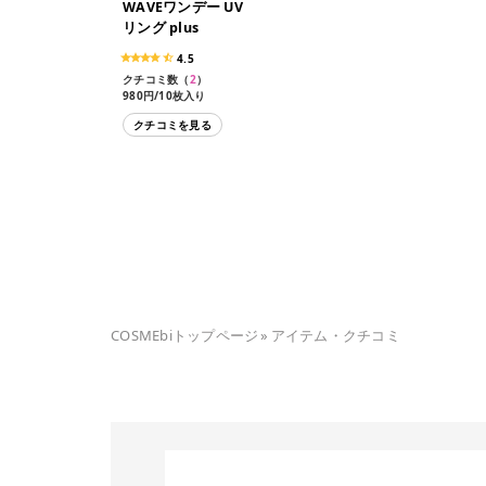
WAVEワンデー UV
リング plus
4.5
クチコミ数（
2
）
980円/10枚入り
1,998円/30枚入り
クチコミを見る
COSMEbiトップページ
»
アイテム・クチコミ