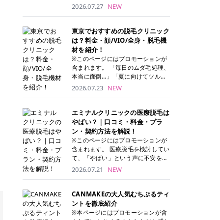
ナーパッド」は、化粧水や美容液を
2026.07.27
NEW
たっぷり含ませた丸型のコットンパ
ッド状のスキンケアアイテムです。
トナーパッドは洗顔後に肌をやさし
東京でおすすめの脱毛クリニック
く拭き取ることで、古い角質や余分
は？料金・顔/VIO/全身・脱毛機
な皮脂汚れをオフしながら、うるお
材を紹介！
いを与えられるのが特徴✨ さらに、
※このページにはプロモーションが
気になる部分には数分のせて部分用
含まれます。 「毎日のムダ毛処理、
パックとしても使用できるため、1
本当に面倒…」「夏に向けてツルツ
枚で「拭き取り」と「保湿ケア」の
ル肌になりたい！」 そう思って東京
2026.07.23
NEW
両方を叶えられます。 韓国コスメブ
で医療脱毛を探し始めても、クリニ
ランドを中心に人気を集めていまし
ックがたくさんありすぎてどこを選
たが、現在では日本でも定番のスキ
べばいいの？と迷ってしまいますよ
エミナルクリニックの医療脱毛は
ンケアアイテムとして幅広い世代に
ね。 この記事では、医療脱毛の基本
やばい？｜口コミ・料金・プラ
愛用されています。 トナーパッドの
から、東京で特に通いやすいフレイ
ン・契約方法を解説！
特徴 トナーパッドと拭き取り化粧水
アクリニック・レジーナクリニッ
※このページにはプロモーションが
の違い 「トナーパッド」と「拭き取
ク・エミナルクリニック・リゼクリ
含まれます。 医療脱毛を検討してい
り化粧水」はどちらも洗顔後に使用
ニックの4院について、分かりやす
て、「やばい」という声に不安を抱
するスキンケアアイテムですが、使
く解説します。 自分にぴったりのク
える方も多いのではないでしょう
2026.07.21
NEW
い方や特徴に違いがあります。 トナ
リニックを見つけて、面倒な自己処
か。 この記事では、エミナルクリニ
ーパッドは、化粧水があらかじめパ
理から卒業しちゃいましょう♪ クリ
ックの全身脱毛プランの詳しい料金
ッドに含まれているため、コットン
ニック 全身＋VIO 全身＋VIO＋顔 特
体系をはじめ、学生や友人同士でお
CANMAKEの大人気むちぷるティ
を用意する手間がなく、忙しい朝で
徴 脱毛器 詳細 フレイアクリニック
得になる割引キャンペーン、無料カ
ントを徹底紹介
もサッと使えるのが魅力です。 ま
52,800円(税込)/5回 94,600円(税
ウンセリングから施術までの具体的
※本ページにはプロモーションが含
た、保湿成分を豊富に配合した商品
込)/5回 肌への負担に配慮しなが
なステップを分かりやすく解説しま