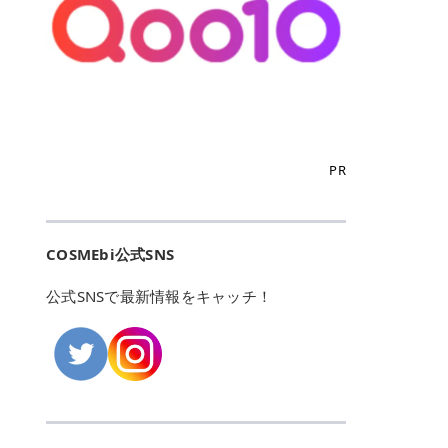
こからは、東京で人気のフレイアク
カリしたくありませんよね。エミナ
ント おすすめパーソナルカラー 02
> あんずのほのかに甘い香りがしま
るカーミングケアパッド」 ツボクサ
OFFクーポンなどを使って、SNSで
リニック・レジーナクリニック・エ
ルクリニックなら、最短1ヶ月ペー
モモ イエベ春・ブルベ夏 03 ワイン
すが > 強くないのでいつでも使える
エキス（保湿成分）配合で、肌荒れ
バズっている美容液やパック、限定
ミナルクリニック・リゼクリニック
スで通えるため、最短6ヶ月の全身
ベリー ブルベ冬 05 フィグピューレ
印象です > > 1本持っていると髪だ
や赤みが気になる肌をやさしく整え
の豪華キットをどこよりもお得にゲ
の4院について、おすすめのポイン
脱毛プランを選ぶことができます！
ブルベ夏・イエベ春 06 ラズベリー
けではなくボディやネイルケアにも
る低刺激設計のトナーパッドです。
ットできます✨ 豊富でリアルな口コ
トを詳しくご紹介します！ フレイア
（※予約状況や脱毛効果の個人差に
ケーキ ブルベ夏・ブルベ冬 07 フル
使えるのも◎ > > 引用元:コスメビ
アイテム詳細を見るQoo10での購入
ミや、ブランド公式ショップの出店
クリニック：選べるプランと女子に
よっては、6ヵ月で完了しない場合
ーツオレ イエベ春 40th ストロベリ
アイテム詳細を見るAmazonでのご
はこちら 4. SKINFOOD キャロット
も充実しているため、新作チェック
優しい手厚いサポート♡ ※満足度9
もあります）。 さらに、連続照射が
ーボンボン ブルベ夏 アイテム詳細
購入はこちら 2026年上半期 総合3
カロテン カーミングウォーターパッ
からリピート買いまで、美容マニア
6% 集計機関・アンケート内容：社
できる医療脱毛器を使っているた
を見るQoo10でのご購入はこちら
位 MAJOLICA MAJORCA（マジョリ
ド 「ゆらぎがちな肌をやさしく整え
の「欲しい」がすべて詰まったお買
内・施術済みフレイア顧客向けのア
め、全身の施術でも1回約60分で終
迷ったらこのカラーがおすすめ！ ナ
カ マジョルカ）「シャドーカスタマ
る植物由来カーミングケア」 βカロ
い物天国です。 Qoo10はこちら @C
ンケート 対象期間：2024/12/11～2
わります。 全国60院以上＆21時ま
PR
チュラルメイクなら「02 モモ」 自
イズ」 👑「シャドーカスタマイズ」
テンを含むにんじん由来成分で、乾
OSME アットコスメ（@cosme）
025/5/15 アンケート数:12606 フレ
で営業！ お仕事や学校の帰りにサク
然な血色感を演出できる万能カラ
の特徴 まばゆく発色フォルム整形シ
燥や外的刺激で不安定になりやすい
は、日本の美容マニアなら誰もが一
イアクリニックは、都内に新宿や渋
ッと寄りたい！という方にもエミナ
ー。 オフィスメイクなら「40th ス
ャドウ✨ 吸いこまれそうな奥行きの
肌をやさしく整えます。軽やかな使
度はお世話になる日本最大級の化粧
谷、銀座など7院があり、どこも駅
ルは強い味方。北海道から沖縄まで
トロベリーボンボン」 上品で落ち着
ある目もとをかなえる、フォルム整
用感も特長です。 アイテム詳細を見
品クチコミサイトです✨ 一番の魅力
から近くてアクセス抜群。平日は夜
全国に60院以上を展開しており、ど
いた印象に仕上がります。 毎日使い
形パウダーシャドウ。ひと塗りでま
るQoo10での購入はこちら 5. ANU
は、2,000万件を超える圧倒的なボ
COSMEbi公式SNS
21時まで開いているので、お仕事や
こも駅チカの好立地なんです。しか
やすい万能カラーなら「05 フィグ
ばゆく発色し、光の効果で目もとが
A 8ヒアルロン酸カテキンカーミン
リュームのリアルなクチコミ検索機
学校帰りにも通いやすいクリニック
も夜21時まで開いているので、忙し
ピューレ」 シーンを選ばず使える人
立体的に生まれ変わります。 実際に
グパッド 「うるおいを与えながら肌
能にあります。 自分の年齢や肌質
です。 ♡クイックプラン 時間をか
い毎日でも無理なく予定に組み込め
公式SNSで最新情報をキャッチ！
気カラーです。 韓国メイク・透明感
使用した方のクチコミ > 5 > 鮮やか
のキメを整えるバランスケアパッ
（乾燥肌・敏感肌など）、あるいは
けてしっかり脱毛。割引制度や保証
ます（※店舗によって診察時間は異
重視なら「06 ラズベリーケーキ」
発色✨ 吸い込まれそうな奥行きのあ
ド」 カテキン*1配合の極薄パッド
「毛穴」「美白」といった肌の悩み
サービスは充実！ 全身＋VIO 52,80
なります）。 そして嬉しいのが、施
青みピンクが透明感を引き立てま
る目もとを作れるアイシャドウ♡ >
で、肌にうるおいを与えながらキメ
に合わせてクチコミを絞り込めるた
0円(税込) 5回コース 所要時間が60
術室がカーテン仕切りではなくドア
す。 イエベ春なら「07 フルーツオ
パウダータイプなのに粉っぽさがな
を整え、すこやかな肌状態へ導くデ
め、自分に本当に合うコスメを失敗
分で完了 全身＋VIO＋顔 94,600円
付きの完全個室になっていること！
レ」 やわらかく可愛らしい印象に仕
くぴたっと密着♡発色が良くて煌め
イリーケアアイテムです。 *1 チャ
せずに見つけられる美容の羅針盤と
(税込) 5回コース 36箇所の脱毛が可
女性専用のプライベート空間なの
上がります。 よくある質問💡 色持
くパールが美しい✨ > 単色でも綺麗
カテキン（整肌成分） アイテム詳細
して絶大な信頼を得ています。 さら
能 ♡安心プラン １回、５回コー
で、周りの目を気にせずリラックス
ちはいい？ むちぷるティントはティ
にグラデーションを作れて簡単に立
を見るQoo10での購入はこちら 6.
に、年に数回発表される「ベストコ
ス、８回コースがあり、コース終了
して施術を受けられます。 痛みに配
ント処方のため、塗布後は色が定着
体感を出せます✨ > > カラーの名前
MEDIHEAL PDRNリフティングパッ
スメアワード（ベスコス）」は、日
後の追加照射の料金も設定していま
慮した医療脱毛器の導入と肌トラブ
しやすく、飲み物を飲んだあとでも
がまた可愛い💕 > PK321 ひとひら
ド 「ハリ感を意識したケアで肌をな
本の美容トレンドを大きく左右する