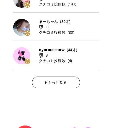
らの「のりかえ」や「お友だち紹
｜甘く可愛いモーヴピンク 鮮やかな
近、乾燥していた唇がプルンと見え
クチコミ投稿数
ナーパッドをご紹介します。 毎日使
タイミングで利用することが多いQ
(
147
)
脱毛の「熱破壊式」と「蓄熱式」と
介」も！ 6. 予約から脱毛施術まで
青みを感じるラズベリーピンク。 フ
てうれちい！ > > 引用元:コスメビ
いやすいトナーパッドから、スペシ
oo10 ・口コミを見ながら購入する
は？ 医療脱毛のレーザー機器には、
のステップ ・無料カウンセリングの
ェミニンな雰囲気を演出できる可愛
アイテム詳細を見るQoo10でのご購
ャルケアにぴったりなトナーパッド
＠cosme ・韓国コスメをチェック
大きく分けて「熱破壊式」と「蓄熱
予約方法 ・カウンセリング当日の持
らしいカラーです。 透明感を引き立
入はこちら 2026年上半期 総合2位
まで厳選しました。 1. MEDICUBE
する際によく見るOLIVE YOUNG GL
式」の2種類があり、それぞれ得意
まーちゃん
(
39
才)
ち物 ・医師の問診とプラン提案 ・
てながら、甘さのある印象に。 韓国
柳屋（ヤナギヤ）「柳屋 あんず
PDRNピンクコラーゲンゲルトナー
OBAL など、すでに使い慣れている
な毛質が違います。 * 熱破壊式 高
施術当日の流れと次回予約の取り方
11
メイクやピンクメイクとも相性抜群
油」 👑「柳屋 あんず油」の特徴 1
パッド 「うるおいとハリ感をサポー
サイトが対象になっている場合も多
出力のレーザーをバチッ！と当て
7. 店舗一覧と美容医療メニュー ・
クチコミ投稿数
(
30
)
です。 フルーツオレ｜ピュア感あふ
00％植物由来の「柳屋 あんず油」
トし、なめらかな肌へ導く高密着ゲ
く、お買い物の内容や流れを変える
て、毛根の発毛組織に向けてレーザ
全国60院以上！エミナルクリニック
れるミルキーコーラル 白みを含んだ
フワッと香りさらっとまとまり、ツ
ルパッド」 PDRNやコラーゲン成分
必要はありません。 「どうせ買う予
ーを照射します。ワキやVIOのよう
の店舗一覧 ・脱毛だけじゃない！美
ミルキーなコーラルカラー。 やさし
ヤのある美しい髪に導きます。 ヘア
を配合し、乾燥やハリ不足が気にな
定だったコスメ」をトラミーリワー
な、太くて濃い毛にも使用が可能で
容医療メニュー 8. まとめ ｜エミナ
くふんわり発色し、粘膜リップのよ
だけでなく、ボディケア・ネイルケ
nyorocosnow
(
44
才)
る肌をしっとり整えるゲルタイプの
ドを経由するだけで、ポイントも一
す！その分、輪ゴムで弾かれたよう
ルクリニックの魅力とは？選ばれる
うな仕上がりになります。 柔らかく
アなど幅広く保湿ケア。 実際に使用
3
トナーパッド。密着力が高く、スキ
緒に受け取れる、そんな手軽さがあ
な強い痛みを感じやすい傾向があり
3つの特徴 ※1 開業2019年3月20日
可愛らしい印象になり、毎日使いた
した方のクチコミ > 5 > 1本あると
クチコミ投稿数
ンケアの土台ケアとして取り入れや
ります✨ またトラミーリワードに
(
4
)
ます。 * 蓄熱式 低出力のレーザー
～2026年6月30日時点(医療脱毛、
くなるナチュラルカラー。 スクール
便利なオイル😊 > 柳屋 あんず油 >
すいアイテムです。 アイテム詳細を
は、以下のような特徴があります！
を連続で当てて、毛の成長をコント
ハイフ、ダーマペン、美容点滴、医
メイクやオフィスメイクにもおすす
> ──────────── > > 100%植
見るQoo10での購入はこちら 2. BIO
・1ポイント＝1円でわかりやすい
ロールする部分（バルジ領域）にじ
療ダイエットなど) 「早く綺麗にな
めです。 40TH ストロベリーボンボ
物由来のオイル > > 白髪染めで傷ん
DANCE コラーゲンゲルトナーパッ
・選べるe-GIFT・Amazonギフト
わじわ熱を伝える方式です。急激な
りたいけど、痛いのはイヤだし、通
ン｜上品なピンクベージュ 黄みを抑
でいてパサついているので > オイル
ド 「うるおいを与えながら肌をやわ
券・ドットマネーなどに交換できる
熱さを感じにくく、痛みや肌への負
もっと見る
う時間もない…」医療脱毛にそんな
えたクリーミーなピンクベージュ。
は必需品です > > 少しとろみがある
らかく整える保湿ケアパッド」 ゲル
・トラミー会員なら無料で利用でき
担を抑えやすいのが嬉しいポイン
ハードルを感じていませんか？エミ
ほんのり青みを感じる絶妙なカラー
ものの、さらっと軽めのオイル > >
素材ならではの高密着設計で、肌に
る ・ポイ活初心者でも始めやすい
ト。顔や背中などの産毛や細い毛に
ナルクリニックは、そんな私たちの
で、自然な血色感を演出します。 肌
ベタつかなくて髪につけるとサラサ
うるおいを与えながらやさしく整え
編集部が厳選！トラミーリワードお
向いています。 最近は、この両方を
ワガママを叶えてくれるクリニック
になじみながらも、唇をふんわり明
ラでツヤが出ます✨ > > ドライヤー
る保湿特化型トナーパッド。乾燥し
すすめ3選 QOO10 Qoo10（キュー
使い分けられる優秀な脱毛機を導入
なんです！多くの女性から選ばれて
るく見せてくれるカラー。 オフィス
前とドライヤー後に使っていますが
やすい肌をふっくらとした印象に導
テン）は、話題の韓国コスメや最新
しているクリニックも増えているの
いる3つの魅力をご紹介します。 最
メイクやナチュラルメイクにもぴっ
> 髪がペタッとならなくて気に入っ
きます。 アイテム詳細を見るQoo1
のトレンドスキンケアがいち早く、
で、自分の毛質に合わせてお任せで
短6か月からの脱毛プランが選べ
たりです。 アイテム詳細を見るQoo
てます😊 > > ワンタッチキャップな
0での購入はこちら 3. SKIN1004 セ
驚きの価格で手に入る大人気の通販
きることが多いですよ。 ｜東京でお
る！ 「せっかく脱毛を始めたのに、
10でのご購入はこちら イエベ・ブ
ので開けやすく > 1滴ずつ出るので
ンテラ クイックカーミングパッド
サイトです！ 特に年4回開催される
すすめの医療脱毛クリニック4選 こ
次の予約が数ヶ月先…」なんてガッ
ルベ別おすすめカラー むちぷるティ
量を調節しやすく使いやすいです >
「ゆらぎやすい肌をすこやかに整え
ビッグセール「メガ割」では、20%