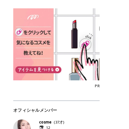
込)/5回 144,800円(税込)/5回 毛質に
Qoo10でのご購入はこちら CANMA
に触れた瞬間、ぷるんとしたジェリ
どに数分のせることで、集中保湿ケ
にぴったり。 Qoo10も、オリヤン
いでしょうか。 ズバリ、効果を実感
合わせて脱毛機を選択可能！有効期
KE むちぷるティント全色一覧 モモ
ーグロスが広がり、ふっくらボリュ
アとしても活用できます。 トナーパ
も、＠cosmeも、いつものコスメ購
するまでの期間や必要な施術回数が
限も5年と長くマイペースに通いや
｜血色感じるヌーディーピンク 桃の
ーム感のある仕上がりに✨ まるでリ
ッドの選び方 トナーパッドは、配合
入を“ちょっとお得”に変えられるの
大きな違いとして挙げられます！ 医
すい ラシャ メディオスターNeXT P
ような血色感を演出するヌーディー
フティングしたような、新しいリッ
成分やパッドの素材によって特徴が
が、トラミーリワードです✨ 今回
療脱毛は、医療機関（クリニックや
RO ジェントルYAGプロ 公式サイト
ピンク。 黄みと青みのバランスが良
プティンググロス💄 実際に使用した
異なります。 自分の肌悩みや理想の
は、トラミーリワードの特徴や活用
皮膚科など）だけで扱える高出力の
> ※医療脱毛は自由診療です。治療
く、自然になじむコーラル系カラー
方のクチコミ > 5 > プルプル > 唇に
仕上がりに合わせて選ぶことで、毎
方法、美容好きさんにおすすめな理
レーザーを使って、発毛組織にアプ
には赤み、痒み、火傷、毛嚢炎、一
です。 自然な血色感をプラスしてく
塗るPDRNグロス > > AMUSE ジェ
日のスキンケアに取り入れやすくな
由を詳しくご紹介します！ トラミー
ローチする施術といわれています。
時的な硬毛化などのリスクが伴いま
れるので、ナチュラルメイクとの相
ルフィットグロス > > ぷっくりツヤ
ります。 肌悩みに合わせて選ぶ パ
リワードとは？ 「トラミーリワー
そのため、少ない回数で永久脱毛
す。 目次▼ 1. エミナルクリニック
性抜群。 可愛らしく、多幸感のある
ツヤだけどベタっとした感じはなく
ッドの素材で選ぶ トナーパッドの使
ド」は、東証グロース上場企業であ
（※）を目指すことができます。
の魅力とは？選ばれる3つの特徴 ・
印象に仕上がります。 ワインベリー
て使いやすいですね。プランピング
い方 洗顔後すぐの清潔な肌に使用し
る株式会社アイズが運営する、安
（※永久脱毛とは一生毛が1本も生
最短6か月からの脱毛プランが選べ
｜気品をまとうローズレッド 深みの
効果で少しスーッとします。ここは
ます。 STEP1 エンボス面（凹凸
心・安全なポイントサイト機能で
えてこないという意味ではなく、ア
る！ ・全国60院以上＆21時まで営
ある青みレッド。 大人っぽく華やか
好き嫌いがあるかもしれませんが慣
面）で顔全体をやさしく拭き取りま
す。 トラミーリワードは、トラミー
メリカの基準に基づき「長期間にわ
業！ ・痛みに配慮した医療脱毛器の
な印象を与えるベリーカラーです。
れますね。 > > 分かりにくいけど、
す。 特に小鼻・あご・額など皮脂や
会員向けのポイントサービスです。
たって毛量が明らかに減少している
導入と肌トラブル対応 2. エミナル
ひと塗りで顔全体が華やかになり、
チップは片面がツルツル、片面がモ
古い角質が気になる部分は丁寧にな
対象ショップやサービスを利用する
状態が維持されること」を指しま
クリニックの口コミ・評判 3. エミ
リップを主役にしたメイクが完成。
ケモケになってます。 > > 桜グロス
じませましょう。 STEP2 パッドを
ことでポイントを獲得でき、貯まっ
す。） 一方のエステ脱毛は、出力が
ナルクリニックの全身脱毛料金プラ
クールで上品な雰囲気を演出できま
【日本限定色】：上品なピンクベー
裏返し、フラット面で顔全体をやさ
たポイントはAmazonギフト券やド
優しい機器を使うため痛みが少ない
ン ・全身脱毛の基本コースと料金
す。 フィグピューレ｜色っぽさと上
ジュ > > すももパールグロス【日本
PR
しく押さえながら化粧水をなじませ
ットマネーなどに交換できます。 普
のがメリットですが、毛根を破壊す
・追加費用がかからないシステム ・
品さを叶える赤みローズ 赤みとくす
限定色】：微細なラメがきらめく血
ます。 STEP3 その後は美容液・乳
段のネットショッピングを活用しな
ることはできないので一時的な減毛
支払い方法｜決済方法と医療ローン
みをほどよく含んだローズカラー。
色がよく見えるピンク。 > > どちら
液・クリームなど、普段どおりのス
がらポイントを貯められるため、ポ
にとどまります。結果的に、何度も
の活用も！ 4. エミナルクリニック
ニュートラルな発色で、肌色を選び
も上品で使いやすい色ですね。すも
キンケアを行います。 乾燥が気にな
イ活初心者でも始めやすいのが魅力
通う必要が出てくることが多くなり
の熱破壊式の脱毛機 5. エミナルク
にくい万能カラーです。 派手すぎず
もパールグロスの方がラメが入って
る部分には2〜5分程度のせて部分用
です✨ トラミーリワードの特徴 普
ます。 なお、医療脱毛は保険がきか
リニックのお得な割引・キャンペー
オフィシャルメンバー
落ち着いた印象に仕上がり、オン・
いるので華やかそうに見えるけど、
パックとして使用するのもおすすめ
段よく使っているコスメ通販サイト
ない自由診療なので、クリニックに
ン制度 ・学生プラン｜学生証の提示
オフ問わず使いやすいカラー。 きれ
付けてみると落ち着いた色ですね。
です。 おすすめトナーパッド7選 こ
を、トラミーリワード経由にするだ
よって料金設定が自由に決められて
で割引 ・ペア限定プラン｜家族や友
いめメイクにもカジュアルメイクに
> > スキンケア成分が配合されてい
cosme
(
37
才)
こからは、保湿ケアや肌荒れケア、
けでポイントが貯まるのが大きな魅
います。だからこそ、しっかり比較
人と一緒にスタートできる ・他社か
もマッチします。 ラズベリーケーキ
て保湿もしっかりしてくれます。最
12
毛穴ケアなど目的別におすすめのト
力です✨ 例えば、、、 ・メガ割の
して選ぶことが大切なのです。 医療