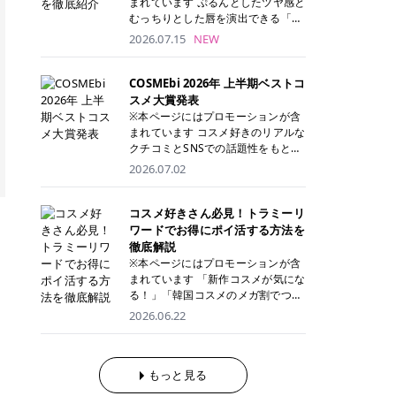
まれています ぷるんとしたツヤ感と
が多く、拭き取り後にそのまま部分
ら、コストパフォーマンスも重視し
す。 これから手軽に全身医療脱毛を
むっちりとした唇を演出できる「C
用パックとして使えるトナーパッド
たい方に！ メディオスターモノリス
始めたいと考えている方は、ぜひ最
ANMAKE（キャンメイク）むちぷる
2026.07.15
NEW
も増えています。 一方、拭き取り化
メディオスターNeXT PRO 公式サイ
後までチェックして、ご自身にぴっ
ティント」。 ティントならではの色
粧水は液体タイプのため、コットン
ト> レジーナクリニック 52,800円
たりのクリニック選びの参考にして
持ちに加え、プランパー効果※と保
に含ませて使用します。 使用量を調
(税込)/5回 99,000円(税込)/5回 ジェ
ください！ クリニック 全身＋VIO
湿ケアも叶えられることから、SNS
COSMEbi 2026年 上半期ベストコ
整しやすく、お気に入りの化粧水を
ントルシリーズを選べるため、脱毛
全身＋VIO＋顔 特徴 脱毛器 詳細 フ
でも話題の人気リップです。 「自分
スメ大賞発表
使いたい方やコストを抑えて続けた
機にこだわりたい方におすすめ！ ジ
レイアクリニック 52,800円(税込)/5
にはどのカラーが似合う？」「イエ
※本ページにはプロモーションが含
い方にもおすすめです。 トナーパッ
ェントルマックスプロ ジェントルマ
回 94,600円(税込)/5回 肌への負担
ベ・ブルベ別のおすすめは？」と気
まれています コスメ好きのリアルな
ドのメリット トナーパッドは、角質
ックスプロプラス ジェントルレーズ
に配慮しながら、コストパフォーマ
になっている方も多いのではないで
クチコミとSNSでの話題性をもとに
ケア・保湿ケア・部分用パックまで
プロ ソプラノチタニウム 公式サイ
ンスも重視したい方に！ メディオス
しょうか。 今回は6色のスウォッチ
選出された、COSMEbi 2026年上半
1枚で行える便利なスキンケアアイ
2026.07.02
ト> エミナルクリニック 49,500円
ターモノリス メディオスターNeXT
とともにご紹介！それぞれの色味や
期のベストコスメが決定！ 話題性・
テムです。 ここでは、トナーパッド
(税込)/6回 93,500円(税込)/6回 エミ
PRO 公式サイト> レジーナクリニッ
おすすめのパーソナルカラー、どん
使用感・仕上がりすべてを兼ね備え
を取り入れるメリットをご紹介しま
ナルクリニックの始めやすい料金設
ク 52,800円(税込)/5回 99,000円(税
なメイクに合うのかまで詳しく解説
た名品たちを、カテゴリ別にご紹介
コスメ好きさん必見！トラミーリ
す。 古い角質や皮脂汚れをやさしく
定！月々払いも安くて通いやすい ク
込)/5回 ジェントルシリーズを選べ
します✨ ※メイクアップ効果による
します。 本記事では、2025年11月
ワードでお得にポイ活する方法を
オフ トナーパッドを使用すること
リスタルプロ 公式サイト> リゼクリ
るため、脱毛機にこだわりたい方に
CANMAKE むちぷるティントとは？
～2026年4月までの半年間におい
徹底解説
で、洗顔だけでは落としきれない古
ニック 109,800円(税込)/5回 144,80
おすすめ！ ジェントルマックスプロ
CANMAKE むちぷるティントは、テ
て、COSMEbi内でのクチコミとSN
い角質や余分な皮脂汚れをやさしく
※本ページにはプロモーションが含
0円(税込)/5回 毛質に合わせて脱毛
ジェントルマックスプロプラス ジェ
ィント・プランパー・保湿ケアを1
Sでの話題性を元に選出されたコス
拭き取り、なめらかな肌へ整えま
まれています 「新作コスメが気にな
機を選択可能！有効期限も5年と長
ントルレーズプロ ソプラノチタニウ
本で叶えるリップです。 するすると
メやスキンケアなどの化粧品を「総
す。 保湿ケアまで1枚でできる 保湿
る！」「韓国コスメのメガ割でつい
くマイペースに通いやすい ラシャ
ム 公式サイト> エミナルクリニック
塗れるなめらかなテクスチャーで、
合」「デパコス」「プチプラ」「韓
成分を配合したトナーパッドなら、
買いすぎてしまう……」 そんな美容
メディオスターNeXT PRO ジェント
2026.06.22
49,500円(税込)/6回 93,500円(税
縦ジワをカバーしながら、むっちり
国コスメ」に分けて1位～3位までを
肌へうるおいを与えながらスキンケ
好きさんにおすすめなのが「トラミ
ルYAGプロ 公式サイト> ｜そもそも
込)/6回 エミナルクリニックの始め
としたツヤのある唇を演出します。
ランキング形式で発表！ 2026年上
アできるため、忙しい朝や夜の時短
ーリワード」です！ 普段のお買い物
医療脱毛って？エステ脱毛と何が違
やすい料金設定！月々払いも安くて
さらに、美容保湿成分を配合してい
半期 総合大賞 AMUSE（アミュー
ケアにもぴったりです。 部分パック
を少し工夫するだけでポイントを貯
うの？ 脱毛を考えたときに、まず悩
通いやすい クリスタルプロ 公式サ
るため、乾燥しにくくデイリー使い
ズ）「 ジェルフィットグロス」 👑
としても使える 多くのトナーパッド
められるため、コスメやスキンケア
もっと見る
むのが「医療脱毛とエステ脱毛、ど
イト> リゼクリニック 109,800円(税
にもぴったり！ アイテム詳細を見る
「ジェルフィットグロス」の特徴 唇
は、乾燥が気になる頬や額、小鼻な
にかかる費用を少しでも抑えたい方
っちがいいの？」ということではな