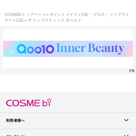
COSMEbiトップページ
»
ポイントメイク
»
口紅・グロス・リップライ
ナー
»
口紅
»
ザ リップスティック ボールド
PR
利用者様へ
メンバーログイン