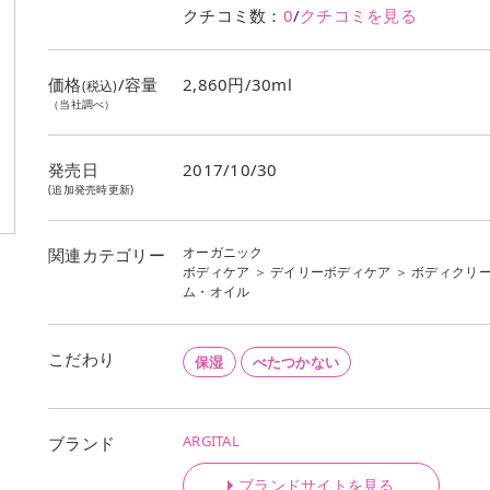
クチコミ数：
0
/
クチコミを見る
価格
/容量
2,860円/30ml
(税込)
（当社調べ）
発売日
2017/10/30
(追加発売時更新)
オーガニック
関連カテゴリー
ボディケア
＞
デイリーボディケア
＞
ボディクリ
ム・オイル
こだわり
保湿
べたつかない
ARGITAL
ブランド
ブランドサイトを見る