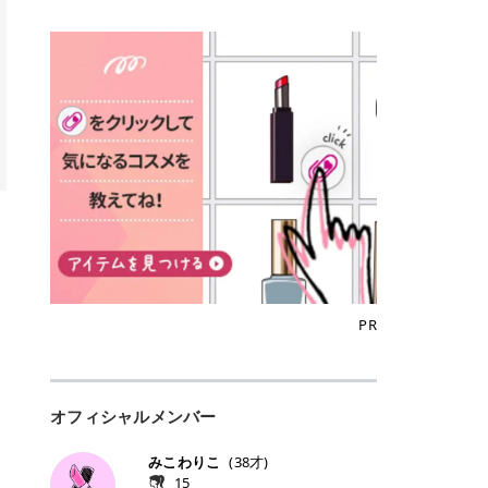
込)/5回 144,800円(税込)/5回 毛質に
Qoo10でのご購入はこちら CANMA
に触れた瞬間、ぷるんとしたジェリ
どに数分のせることで、集中保湿ケ
にぴったり。 Qoo10も、オリヤン
いでしょうか。 ズバリ、効果を実感
合わせて脱毛機を選択可能！有効期
KE むちぷるティント全色一覧 モモ
ーグロスが広がり、ふっくらボリュ
アとしても活用できます。 トナーパ
も、＠cosmeも、いつものコスメ購
するまでの期間や必要な施術回数が
限も5年と長くマイペースに通いや
｜血色感じるヌーディーピンク 桃の
ーム感のある仕上がりに✨ まるでリ
ッドの選び方 トナーパッドは、配合
入を“ちょっとお得”に変えられるの
大きな違いとして挙げられます！ 医
すい ラシャ メディオスターNeXT P
ような血色感を演出するヌーディー
フティングしたような、新しいリッ
成分やパッドの素材によって特徴が
が、トラミーリワードです✨ 今回
療脱毛は、医療機関（クリニックや
RO ジェントルYAGプロ 公式サイト
ピンク。 黄みと青みのバランスが良
プティンググロス💄 実際に使用した
異なります。 自分の肌悩みや理想の
は、トラミーリワードの特徴や活用
皮膚科など）だけで扱える高出力の
> ※医療脱毛は自由診療です。治療
く、自然になじむコーラル系カラー
方のクチコミ > 5 > プルプル > 唇に
仕上がりに合わせて選ぶことで、毎
方法、美容好きさんにおすすめな理
レーザーを使って、発毛組織にアプ
には赤み、痒み、火傷、毛嚢炎、一
です。 自然な血色感をプラスしてく
塗るPDRNグロス > > AMUSE ジェ
日のスキンケアに取り入れやすくな
由を詳しくご紹介します！ トラミー
ローチする施術といわれています。
時的な硬毛化などのリスクが伴いま
れるので、ナチュラルメイクとの相
ルフィットグロス > > ぷっくりツヤ
ります。 肌悩みに合わせて選ぶ パ
リワードとは？ 「トラミーリワー
そのため、少ない回数で永久脱毛
す。 目次▼ 1. エミナルクリニック
性抜群。 可愛らしく、多幸感のある
ツヤだけどベタっとした感じはなく
ッドの素材で選ぶ トナーパッドの使
ド」は、東証グロース上場企業であ
（※）を目指すことができます。
の魅力とは？選ばれる3つの特徴 ・
印象に仕上がります。 ワインベリー
て使いやすいですね。プランピング
い方 洗顔後すぐの清潔な肌に使用し
る株式会社アイズが運営する、安
（※永久脱毛とは一生毛が1本も生
最短6か月からの脱毛プランが選べ
｜気品をまとうローズレッド 深みの
効果で少しスーッとします。ここは
ます。 STEP1 エンボス面（凹凸
心・安全なポイントサイト機能で
えてこないという意味ではなく、ア
る！ ・全国60院以上＆21時まで営
ある青みレッド。 大人っぽく華やか
好き嫌いがあるかもしれませんが慣
面）で顔全体をやさしく拭き取りま
す。 トラミーリワードは、トラミー
メリカの基準に基づき「長期間にわ
業！ ・痛みに配慮した医療脱毛器の
な印象を与えるベリーカラーです。
れますね。 > > 分かりにくいけど、
す。 特に小鼻・あご・額など皮脂や
会員向けのポイントサービスです。
たって毛量が明らかに減少している
導入と肌トラブル対応 2. エミナル
ひと塗りで顔全体が華やかになり、
チップは片面がツルツル、片面がモ
古い角質が気になる部分は丁寧にな
対象ショップやサービスを利用する
状態が維持されること」を指しま
クリニックの口コミ・評判 3. エミ
リップを主役にしたメイクが完成。
ケモケになってます。 > > 桜グロス
じませましょう。 STEP2 パッドを
ことでポイントを獲得でき、貯まっ
す。） 一方のエステ脱毛は、出力が
ナルクリニックの全身脱毛料金プラ
クールで上品な雰囲気を演出できま
【日本限定色】：上品なピンクベー
裏返し、フラット面で顔全体をやさ
たポイントはAmazonギフト券やド
優しい機器を使うため痛みが少ない
ン ・全身脱毛の基本コースと料金
す。 フィグピューレ｜色っぽさと上
ジュ > > すももパールグロス【日本
PR
しく押さえながら化粧水をなじませ
ットマネーなどに交換できます。 普
のがメリットですが、毛根を破壊す
・追加費用がかからないシステム ・
品さを叶える赤みローズ 赤みとくす
限定色】：微細なラメがきらめく血
ます。 STEP3 その後は美容液・乳
段のネットショッピングを活用しな
ることはできないので一時的な減毛
支払い方法｜決済方法と医療ローン
みをほどよく含んだローズカラー。
色がよく見えるピンク。 > > どちら
液・クリームなど、普段どおりのス
がらポイントを貯められるため、ポ
にとどまります。結果的に、何度も
の活用も！ 4. エミナルクリニック
ニュートラルな発色で、肌色を選び
も上品で使いやすい色ですね。すも
キンケアを行います。 乾燥が気にな
イ活初心者でも始めやすいのが魅力
通う必要が出てくることが多くなり
の熱破壊式の脱毛機 5. エミナルク
にくい万能カラーです。 派手すぎず
もパールグロスの方がラメが入って
る部分には2〜5分程度のせて部分用
です✨ トラミーリワードの特徴 普
ます。 なお、医療脱毛は保険がきか
リニックのお得な割引・キャンペー
オフィシャルメンバー
落ち着いた印象に仕上がり、オン・
いるので華やかそうに見えるけど、
パックとして使用するのもおすすめ
段よく使っているコスメ通販サイト
ない自由診療なので、クリニックに
ン制度 ・学生プラン｜学生証の提示
オフ問わず使いやすいカラー。 きれ
付けてみると落ち着いた色ですね。
です。 おすすめトナーパッド7選 こ
を、トラミーリワード経由にするだ
よって料金設定が自由に決められて
で割引 ・ペア限定プラン｜家族や友
いめメイクにもカジュアルメイクに
> > スキンケア成分が配合されてい
みこわりこ
(
38
才)
こからは、保湿ケアや肌荒れケア、
けでポイントが貯まるのが大きな魅
います。だからこそ、しっかり比較
人と一緒にスタートできる ・他社か
もマッチします。 ラズベリーケーキ
て保湿もしっかりしてくれます。最
15
毛穴ケアなど目的別におすすめのト
力です✨ 例えば、、、 ・メガ割の
して選ぶことが大切なのです。 医療