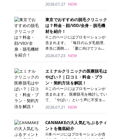
ナーパッド」は、化粧水や美容液を
2026.07.27
NEW
たっぷり含ませた丸型のコットンパ
ッド状のスキンケアアイテムです。
トナーパッドは洗顔後に肌をやさし
東京でおすすめの脱毛クリニック
く拭き取ることで、古い角質や余分
は？料金・顔/VIO/全身・脱毛機
な皮脂汚れをオフしながら、うるお
材を紹介！
いを与えられるのが特徴✨ さらに、
※このページにはプロモーションが
気になる部分には数分のせて部分用
含まれます。 「毎日のムダ毛処理、
パックとしても使用できるため、1
本当に面倒…」「夏に向けてツルツ
枚で「拭き取り」と「保湿ケア」の
ル肌になりたい！」 そう思って東京
2026.07.23
NEW
両方を叶えられます。 韓国コスメブ
で医療脱毛を探し始めても、クリニ
ランドを中心に人気を集めていまし
ックがたくさんありすぎてどこを選
たが、現在では日本でも定番のスキ
べばいいの？と迷ってしまいますよ
エミナルクリニックの医療脱毛は
ンケアアイテムとして幅広い世代に
ね。 この記事では、医療脱毛の基本
やばい？｜口コミ・料金・プラ
愛用されています。 トナーパッドの
から、東京で特に通いやすいフレイ
ン・契約方法を解説！
特徴 トナーパッドと拭き取り化粧水
アクリニック・レジーナクリニッ
※このページにはプロモーションが
の違い 「トナーパッド」と「拭き取
ク・エミナルクリニック・リゼクリ
含まれます。 医療脱毛を検討してい
り化粧水」はどちらも洗顔後に使用
ニックの4院について、分かりやす
て、「やばい」という声に不安を抱
するスキンケアアイテムですが、使
く解説します。 自分にぴったりのク
える方も多いのではないでしょう
2026.07.21
NEW
い方や特徴に違いがあります。 トナ
リニックを見つけて、面倒な自己処
か。 この記事では、エミナルクリニ
ーパッドは、化粧水があらかじめパ
理から卒業しちゃいましょう♪ クリ
ックの全身脱毛プランの詳しい料金
ッドに含まれているため、コットン
ニック 全身＋VIO 全身＋VIO＋顔 特
体系をはじめ、学生や友人同士でお
CANMAKEの大人気むちぷるティ
を用意する手間がなく、忙しい朝で
徴 脱毛器 詳細 フレイアクリニック
得になる割引キャンペーン、無料カ
ントを徹底紹介
もサッと使えるのが魅力です。 ま
52,800円(税込)/5回 94,600円(税
ウンセリングから施術までの具体的
※本ページにはプロモーションが含
た、保湿成分を豊富に配合した商品
込)/5回 肌への負担に配慮しなが
なステップを分かりやすく解説しま