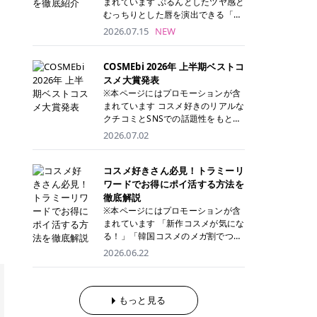
まれています ぷるんとしたツヤ感と
が多く、拭き取り後にそのまま部分
ら、コストパフォーマンスも重視し
す。 これから手軽に全身医療脱毛を
むっちりとした唇を演出できる「C
用パックとして使えるトナーパッド
たい方に！ メディオスターモノリス
始めたいと考えている方は、ぜひ最
ANMAKE（キャンメイク）むちぷる
2026.07.15
NEW
も増えています。 一方、拭き取り化
メディオスターNeXT PRO 公式サイ
後までチェックして、ご自身にぴっ
ティント」。 ティントならではの色
粧水は液体タイプのため、コットン
ト> レジーナクリニック 52,800円
たりのクリニック選びの参考にして
持ちに加え、プランパー効果※と保
に含ませて使用します。 使用量を調
(税込)/5回 99,000円(税込)/5回 ジェ
ください！ クリニック 全身＋VIO
湿ケアも叶えられることから、SNS
COSMEbi 2026年 上半期ベストコ
整しやすく、お気に入りの化粧水を
ントルシリーズを選べるため、脱毛
全身＋VIO＋顔 特徴 脱毛器 詳細 フ
でも話題の人気リップです。 「自分
スメ大賞発表
使いたい方やコストを抑えて続けた
機にこだわりたい方におすすめ！ ジ
レイアクリニック 52,800円(税込)/5
にはどのカラーが似合う？」「イエ
※本ページにはプロモーションが含
い方にもおすすめです。 トナーパッ
ェントルマックスプロ ジェントルマ
回 94,600円(税込)/5回 肌への負担
ベ・ブルベ別のおすすめは？」と気
まれています コスメ好きのリアルな
ドのメリット トナーパッドは、角質
ックスプロプラス ジェントルレーズ
に配慮しながら、コストパフォーマ
になっている方も多いのではないで
クチコミとSNSでの話題性をもとに
ケア・保湿ケア・部分用パックまで
プロ ソプラノチタニウム 公式サイ
ンスも重視したい方に！ メディオス
しょうか。 今回は6色のスウォッチ
選出された、COSMEbi 2026年上半
1枚で行える便利なスキンケアアイ
2026.07.02
ト> エミナルクリニック 49,500円
ターモノリス メディオスターNeXT
とともにご紹介！それぞれの色味や
期のベストコスメが決定！ 話題性・
テムです。 ここでは、トナーパッド
(税込)/6回 93,500円(税込)/6回 エミ
PRO 公式サイト> レジーナクリニッ
おすすめのパーソナルカラー、どん
使用感・仕上がりすべてを兼ね備え
を取り入れるメリットをご紹介しま
ナルクリニックの始めやすい料金設
ク 52,800円(税込)/5回 99,000円(税
なメイクに合うのかまで詳しく解説
た名品たちを、カテゴリ別にご紹介
コスメ好きさん必見！トラミーリ
す。 古い角質や皮脂汚れをやさしく
定！月々払いも安くて通いやすい ク
込)/5回 ジェントルシリーズを選べ
します✨ ※メイクアップ効果による
します。 本記事では、2025年11月
ワードでお得にポイ活する方法を
オフ トナーパッドを使用すること
リスタルプロ 公式サイト> リゼクリ
るため、脱毛機にこだわりたい方に
CANMAKE むちぷるティントとは？
～2026年4月までの半年間におい
徹底解説
で、洗顔だけでは落としきれない古
ニック 109,800円(税込)/5回 144,80
おすすめ！ ジェントルマックスプロ
CANMAKE むちぷるティントは、テ
て、COSMEbi内でのクチコミとSN
い角質や余分な皮脂汚れをやさしく
※本ページにはプロモーションが含
0円(税込)/5回 毛質に合わせて脱毛
ジェントルマックスプロプラス ジェ
ィント・プランパー・保湿ケアを1
Sでの話題性を元に選出されたコス
拭き取り、なめらかな肌へ整えま
まれています 「新作コスメが気にな
機を選択可能！有効期限も5年と長
ントルレーズプロ ソプラノチタニウ
本で叶えるリップです。 するすると
メやスキンケアなどの化粧品を「総
す。 保湿ケアまで1枚でできる 保湿
る！」「韓国コスメのメガ割でつい
くマイペースに通いやすい ラシャ
ム 公式サイト> エミナルクリニック
塗れるなめらかなテクスチャーで、
合」「デパコス」「プチプラ」「韓
成分を配合したトナーパッドなら、
買いすぎてしまう……」 そんな美容
メディオスターNeXT PRO ジェント
2026.06.22
49,500円(税込)/6回 93,500円(税
縦ジワをカバーしながら、むっちり
国コスメ」に分けて1位～3位までを
肌へうるおいを与えながらスキンケ
好きさんにおすすめなのが「トラミ
ルYAGプロ 公式サイト> ｜そもそも
込)/6回 エミナルクリニックの始め
としたツヤのある唇を演出します。
ランキング形式で発表！ 2026年上
アできるため、忙しい朝や夜の時短
ーリワード」です！ 普段のお買い物
医療脱毛って？エステ脱毛と何が違
やすい料金設定！月々払いも安くて
さらに、美容保湿成分を配合してい
半期 総合大賞 AMUSE（アミュー
ケアにもぴったりです。 部分パック
を少し工夫するだけでポイントを貯
うの？ 脱毛を考えたときに、まず悩
通いやすい クリスタルプロ 公式サ
るため、乾燥しにくくデイリー使い
ズ）「 ジェルフィットグロス」 👑
としても使える 多くのトナーパッド
められるため、コスメやスキンケア
もっと見る
むのが「医療脱毛とエステ脱毛、ど
イト> リゼクリニック 109,800円(税
にもぴったり！ アイテム詳細を見る
「ジェルフィットグロス」の特徴 唇
は、乾燥が気になる頬や額、小鼻な
にかかる費用を少しでも抑えたい方
っちがいいの？」ということではな