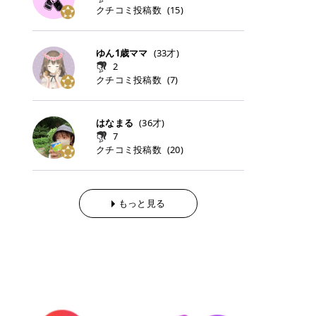
らの「のりかえ」や「お友だち紹
｜甘く可愛いモーヴピンク 鮮やかな
近、乾燥していた唇がプルンと見え
クチコミ投稿数
ナーパッドをご紹介します。 毎日使
タイミングで利用することが多いQ
(
15
)
脱毛の「熱破壊式」と「蓄熱式」と
介」も！ 6. 予約から脱毛施術まで
青みを感じるラズベリーピンク。 フ
てうれちい！ > > 引用元:コスメビ
いやすいトナーパッドから、スペシ
oo10 ・口コミを見ながら購入する
は？ 医療脱毛のレーザー機器には、
のステップ ・無料カウンセリングの
ェミニンな雰囲気を演出できる可愛
アイテム詳細を見るQoo10でのご購
ャルケアにぴったりなトナーパッド
＠cosme ・韓国コスメをチェック
大きく分けて「熱破壊式」と「蓄熱
予約方法 ・カウンセリング当日の持
らしいカラーです。 透明感を引き立
入はこちら 2026年上半期 総合2位
まで厳選しました。 1. MEDICUBE
する際によく見るOLIVE YOUNG GL
式」の2種類があり、それぞれ得意
ゆん1歳ママ
(
33
才)
ち物 ・医師の問診とプラン提案 ・
てながら、甘さのある印象に。 韓国
柳屋（ヤナギヤ）「柳屋 あんず
PDRNピンクコラーゲンゲルトナー
OBAL など、すでに使い慣れている
な毛質が違います。 * 熱破壊式 高
施術当日の流れと次回予約の取り方
2
メイクやピンクメイクとも相性抜群
油」 👑「柳屋 あんず油」の特徴 1
パッド 「うるおいとハリ感をサポー
サイトが対象になっている場合も多
出力のレーザーをバチッ！と当て
7. 店舗一覧と美容医療メニュー ・
クチコミ投稿数
(
7
)
です。 フルーツオレ｜ピュア感あふ
00％植物由来の「柳屋 あんず油」
トし、なめらかな肌へ導く高密着ゲ
く、お買い物の内容や流れを変える
て、毛根の発毛組織に向けてレーザ
全国60院以上！エミナルクリニック
れるミルキーコーラル 白みを含んだ
フワッと香りさらっとまとまり、ツ
ルパッド」 PDRNやコラーゲン成分
必要はありません。 「どうせ買う予
ーを照射します。ワキやVIOのよう
の店舗一覧 ・脱毛だけじゃない！美
ミルキーなコーラルカラー。 やさし
ヤのある美しい髪に導きます。 ヘア
を配合し、乾燥やハリ不足が気にな
定だったコスメ」をトラミーリワー
な、太くて濃い毛にも使用が可能で
容医療メニュー 8. まとめ ｜エミナ
くふんわり発色し、粘膜リップのよ
だけでなく、ボディケア・ネイルケ
はなまる
(
36
才)
る肌をしっとり整えるゲルタイプの
ドを経由するだけで、ポイントも一
す！その分、輪ゴムで弾かれたよう
ルクリニックの魅力とは？選ばれる
うな仕上がりになります。 柔らかく
アなど幅広く保湿ケア。 実際に使用
7
トナーパッド。密着力が高く、スキ
緒に受け取れる、そんな手軽さがあ
な強い痛みを感じやすい傾向があり
3つの特徴 ※1 開業2019年3月20日
可愛らしい印象になり、毎日使いた
した方のクチコミ > 5 > 1本あると
クチコミ投稿数
ンケアの土台ケアとして取り入れや
ります✨ またトラミーリワードに
(
20
)
ます。 * 蓄熱式 低出力のレーザー
～2026年6月30日時点(医療脱毛、
くなるナチュラルカラー。 スクール
便利なオイル😊 > 柳屋 あんず油 >
すいアイテムです。 アイテム詳細を
は、以下のような特徴があります！
を連続で当てて、毛の成長をコント
ハイフ、ダーマペン、美容点滴、医
メイクやオフィスメイクにもおすす
> ──────────── > > 100%植
見るQoo10での購入はこちら 2. BIO
・1ポイント＝1円でわかりやすい
ロールする部分（バルジ領域）にじ
療ダイエットなど) 「早く綺麗にな
めです。 40TH ストロベリーボンボ
物由来のオイル > > 白髪染めで傷ん
DANCE コラーゲンゲルトナーパッ
・選べるe-GIFT・Amazonギフト
わじわ熱を伝える方式です。急激な
りたいけど、痛いのはイヤだし、通
ン｜上品なピンクベージュ 黄みを抑
でいてパサついているので > オイル
ド 「うるおいを与えながら肌をやわ
券・ドットマネーなどに交換できる
熱さを感じにくく、痛みや肌への負
もっと見る
う時間もない…」医療脱毛にそんな
えたクリーミーなピンクベージュ。
は必需品です > > 少しとろみがある
らかく整える保湿ケアパッド」 ゲル
・トラミー会員なら無料で利用でき
担を抑えやすいのが嬉しいポイン
ハードルを感じていませんか？エミ
ほんのり青みを感じる絶妙なカラー
ものの、さらっと軽めのオイル > >
素材ならではの高密着設計で、肌に
る ・ポイ活初心者でも始めやすい
ト。顔や背中などの産毛や細い毛に
ナルクリニックは、そんな私たちの
で、自然な血色感を演出します。 肌
ベタつかなくて髪につけるとサラサ
うるおいを与えながらやさしく整え
編集部が厳選！トラミーリワードお
向いています。 最近は、この両方を
ワガママを叶えてくれるクリニック
になじみながらも、唇をふんわり明
ラでツヤが出ます✨ > > ドライヤー
る保湿特化型トナーパッド。乾燥し
すすめ3選 QOO10 Qoo10（キュー
使い分けられる優秀な脱毛機を導入
なんです！多くの女性から選ばれて
るく見せてくれるカラー。 オフィス
前とドライヤー後に使っていますが
やすい肌をふっくらとした印象に導
テン）は、話題の韓国コスメや最新
しているクリニックも増えているの
いる3つの魅力をご紹介します。 最
メイクやナチュラルメイクにもぴっ
> 髪がペタッとならなくて気に入っ
きます。 アイテム詳細を見るQoo1
のトレンドスキンケアがいち早く、
で、自分の毛質に合わせてお任せで
短6か月からの脱毛プランが選べ
たりです。 アイテム詳細を見るQoo
てます😊 > > ワンタッチキャップな
0での購入はこちら 3. SKIN1004 セ
驚きの価格で手に入る大人気の通販
きることが多いですよ。 ｜東京でお
る！ 「せっかく脱毛を始めたのに、
10でのご購入はこちら イエベ・ブ
ので開けやすく > 1滴ずつ出るので
ンテラ クイックカーミングパッド
サイトです！ 特に年4回開催される
すすめの医療脱毛クリニック4選 こ
次の予約が数ヶ月先…」なんてガッ
ルベ別おすすめカラー むちぷるティ
量を調節しやすく使いやすいです >
「ゆらぎやすい肌をすこやかに整え
ビッグセール「メガ割」では、20%