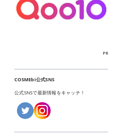
こからは、東京で人気のフレイアク
カリしたくありませんよね。エミナ
ント おすすめパーソナルカラー 02
> あんずのほのかに甘い香りがしま
るカーミングケアパッド」 ツボクサ
OFFクーポンなどを使って、SNSで
リニック・レジーナクリニック・エ
ルクリニックなら、最短1ヶ月ペー
モモ イエベ春・ブルベ夏 03 ワイン
すが > 強くないのでいつでも使える
エキス（保湿成分）配合で、肌荒れ
バズっている美容液やパック、限定
ミナルクリニック・リゼクリニック
スで通えるため、最短6ヶ月の全身
ベリー ブルベ冬 05 フィグピューレ
印象です > > 1本持っていると髪だ
や赤みが気になる肌をやさしく整え
の豪華キットをどこよりもお得にゲ
の4院について、おすすめのポイン
脱毛プランを選ぶことができます！
ブルベ夏・イエベ春 06 ラズベリー
けではなくボディやネイルケアにも
る低刺激設計のトナーパッドです。
ットできます✨ 豊富でリアルな口コ
トを詳しくご紹介します！ フレイア
（※予約状況や脱毛効果の個人差に
ケーキ ブルベ夏・ブルベ冬 07 フル
使えるのも◎ > > 引用元:コスメビ
アイテム詳細を見るQoo10での購入
ミや、ブランド公式ショップの出店
クリニック：選べるプランと女子に
よっては、6ヵ月で完了しない場合
ーツオレ イエベ春 40th ストロベリ
アイテム詳細を見るAmazonでのご
はこちら 4. SKINFOOD キャロット
も充実しているため、新作チェック
優しい手厚いサポート♡ ※満足度9
もあります）。 さらに、連続照射が
ーボンボン ブルベ夏 アイテム詳細
購入はこちら 2026年上半期 総合3
カロテン カーミングウォーターパッ
からリピート買いまで、美容マニア
6% 集計機関・アンケート内容：社
できる医療脱毛器を使っているた
を見るQoo10でのご購入はこちら
位 MAJOLICA MAJORCA（マジョリ
ド 「ゆらぎがちな肌をやさしく整え
の「欲しい」がすべて詰まったお買
内・施術済みフレイア顧客向けのア
め、全身の施術でも1回約60分で終
迷ったらこのカラーがおすすめ！ ナ
カ マジョルカ）「シャドーカスタマ
る植物由来カーミングケア」 βカロ
い物天国です。 Qoo10はこちら @C
ンケート 対象期間：2024/12/11～2
わります。 全国60院以上＆21時ま
PR
チュラルメイクなら「02 モモ」 自
イズ」 👑「シャドーカスタマイズ」
テンを含むにんじん由来成分で、乾
OSME アットコスメ（@cosme）
025/5/15 アンケート数:12606 フレ
で営業！ お仕事や学校の帰りにサク
然な血色感を演出できる万能カラ
の特徴 まばゆく発色フォルム整形シ
燥や外的刺激で不安定になりやすい
は、日本の美容マニアなら誰もが一
イアクリニックは、都内に新宿や渋
ッと寄りたい！という方にもエミナ
ー。 オフィスメイクなら「40th ス
ャドウ✨ 吸いこまれそうな奥行きの
肌をやさしく整えます。軽やかな使
度はお世話になる日本最大級の化粧
谷、銀座など7院があり、どこも駅
ルは強い味方。北海道から沖縄まで
トロベリーボンボン」 上品で落ち着
ある目もとをかなえる、フォルム整
用感も特長です。 アイテム詳細を見
品クチコミサイトです✨ 一番の魅力
から近くてアクセス抜群。平日は夜
全国に60院以上を展開しており、ど
いた印象に仕上がります。 毎日使い
形パウダーシャドウ。ひと塗りでま
るQoo10での購入はこちら 5. ANU
は、2,000万件を超える圧倒的なボ
COSMEbi公式SNS
21時まで開いているので、お仕事や
こも駅チカの好立地なんです。しか
やすい万能カラーなら「05 フィグ
ばゆく発色し、光の効果で目もとが
A 8ヒアルロン酸カテキンカーミン
リュームのリアルなクチコミ検索機
学校帰りにも通いやすいクリニック
も夜21時まで開いているので、忙し
ピューレ」 シーンを選ばず使える人
立体的に生まれ変わります。 実際に
グパッド 「うるおいを与えながら肌
能にあります。 自分の年齢や肌質
です。 ♡クイックプラン 時間をか
い毎日でも無理なく予定に組み込め
公式SNSで最新情報をキャッチ！
気カラーです。 韓国メイク・透明感
使用した方のクチコミ > 5 > 鮮やか
のキメを整えるバランスケアパッ
（乾燥肌・敏感肌など）、あるいは
けてしっかり脱毛。割引制度や保証
ます（※店舗によって診察時間は異
重視なら「06 ラズベリーケーキ」
発色✨ 吸い込まれそうな奥行きのあ
ド」 カテキン*1配合の極薄パッド
「毛穴」「美白」といった肌の悩み
サービスは充実！ 全身＋VIO 52,80
なります）。 そして嬉しいのが、施
青みピンクが透明感を引き立てま
る目もとを作れるアイシャドウ♡ >
で、肌にうるおいを与えながらキメ
に合わせてクチコミを絞り込めるた
0円(税込) 5回コース 所要時間が60
術室がカーテン仕切りではなくドア
す。 イエベ春なら「07 フルーツオ
パウダータイプなのに粉っぽさがな
を整え、すこやかな肌状態へ導くデ
め、自分に本当に合うコスメを失敗
分で完了 全身＋VIO＋顔 94,600円
付きの完全個室になっていること！
レ」 やわらかく可愛らしい印象に仕
くぴたっと密着♡発色が良くて煌め
イリーケアアイテムです。 *1 チャ
せずに見つけられる美容の羅針盤と
(税込) 5回コース 36箇所の脱毛が可
女性専用のプライベート空間なの
上がります。 よくある質問💡 色持
くパールが美しい✨ > 単色でも綺麗
カテキン（整肌成分） アイテム詳細
して絶大な信頼を得ています。 さら
能 ♡安心プラン １回、５回コー
で、周りの目を気にせずリラックス
ちはいい？ むちぷるティントはティ
にグラデーションを作れて簡単に立
を見るQoo10での購入はこちら 6.
に、年に数回発表される「ベストコ
ス、８回コースがあり、コース終了
して施術を受けられます。 痛みに配
ント処方のため、塗布後は色が定着
体感を出せます✨ > > カラーの名前
MEDIHEAL PDRNリフティングパッ
スメアワード（ベスコス）」は、日
後の追加照射の料金も設定していま
慮した医療脱毛器の導入と肌トラブ
しやすく、飲み物を飲んだあとでも
がまた可愛い💕 > PK321 ひとひら
ド 「ハリ感を意識したケアで肌をな
本の美容トレンドを大きく左右する