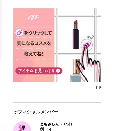
込)/5回 144,800円(税込)/5回 毛質に
Qoo10でのご購入はこちら CANMA
に触れた瞬間、ぷるんとしたジェリ
どに数分のせることで、集中保湿ケ
にぴったり。 Qoo10も、オリヤン
いでしょうか。 ズバリ、効果を実感
合わせて脱毛機を選択可能！有効期
KE むちぷるティント全色一覧 モモ
ーグロスが広がり、ふっくらボリュ
アとしても活用できます。 トナーパ
も、＠cosmeも、いつものコスメ購
するまでの期間や必要な施術回数が
限も5年と長くマイペースに通いや
｜血色感じるヌーディーピンク 桃の
ーム感のある仕上がりに✨ まるでリ
ッドの選び方 トナーパッドは、配合
入を“ちょっとお得”に変えられるの
大きな違いとして挙げられます！ 医
すい ラシャ メディオスターNeXT P
ような血色感を演出するヌーディー
フティングしたような、新しいリッ
成分やパッドの素材によって特徴が
が、トラミーリワードです✨ 今回
療脱毛は、医療機関（クリニックや
RO ジェントルYAGプロ 公式サイト
ピンク。 黄みと青みのバランスが良
プティンググロス💄 実際に使用した
異なります。 自分の肌悩みや理想の
は、トラミーリワードの特徴や活用
皮膚科など）だけで扱える高出力の
> ※医療脱毛は自由診療です。治療
く、自然になじむコーラル系カラー
方のクチコミ > 5 > プルプル > 唇に
仕上がりに合わせて選ぶことで、毎
方法、美容好きさんにおすすめな理
レーザーを使って、発毛組織にアプ
には赤み、痒み、火傷、毛嚢炎、一
です。 自然な血色感をプラスしてく
塗るPDRNグロス > > AMUSE ジェ
日のスキンケアに取り入れやすくな
由を詳しくご紹介します！ トラミー
ローチする施術といわれています。
時的な硬毛化などのリスクが伴いま
れるので、ナチュラルメイクとの相
ルフィットグロス > > ぷっくりツヤ
ります。 肌悩みに合わせて選ぶ パ
リワードとは？ 「トラミーリワー
そのため、少ない回数で永久脱毛
す。 目次▼ 1. エミナルクリニック
性抜群。 可愛らしく、多幸感のある
ツヤだけどベタっとした感じはなく
ッドの素材で選ぶ トナーパッドの使
ド」は、東証グロース上場企業であ
（※）を目指すことができます。
の魅力とは？選ばれる3つの特徴 ・
印象に仕上がります。 ワインベリー
て使いやすいですね。プランピング
い方 洗顔後すぐの清潔な肌に使用し
る株式会社アイズが運営する、安
（※永久脱毛とは一生毛が1本も生
最短6か月からの脱毛プランが選べ
｜気品をまとうローズレッド 深みの
効果で少しスーッとします。ここは
ます。 STEP1 エンボス面（凹凸
心・安全なポイントサイト機能で
えてこないという意味ではなく、ア
る！ ・全国60院以上＆21時まで営
ある青みレッド。 大人っぽく華やか
好き嫌いがあるかもしれませんが慣
面）で顔全体をやさしく拭き取りま
す。 トラミーリワードは、トラミー
メリカの基準に基づき「長期間にわ
業！ ・痛みに配慮した医療脱毛器の
な印象を与えるベリーカラーです。
れますね。 > > 分かりにくいけど、
す。 特に小鼻・あご・額など皮脂や
会員向けのポイントサービスです。
たって毛量が明らかに減少している
導入と肌トラブル対応 2. エミナル
ひと塗りで顔全体が華やかになり、
チップは片面がツルツル、片面がモ
古い角質が気になる部分は丁寧にな
対象ショップやサービスを利用する
状態が維持されること」を指しま
クリニックの口コミ・評判 3. エミ
リップを主役にしたメイクが完成。
ケモケになってます。 > > 桜グロス
じませましょう。 STEP2 パッドを
ことでポイントを獲得でき、貯まっ
す。） 一方のエステ脱毛は、出力が
ナルクリニックの全身脱毛料金プラ
クールで上品な雰囲気を演出できま
【日本限定色】：上品なピンクベー
裏返し、フラット面で顔全体をやさ
たポイントはAmazonギフト券やド
優しい機器を使うため痛みが少ない
ン ・全身脱毛の基本コースと料金
す。 フィグピューレ｜色っぽさと上
ジュ > > すももパールグロス【日本
PR
しく押さえながら化粧水をなじませ
ットマネーなどに交換できます。 普
のがメリットですが、毛根を破壊す
・追加費用がかからないシステム ・
品さを叶える赤みローズ 赤みとくす
限定色】：微細なラメがきらめく血
ます。 STEP3 その後は美容液・乳
段のネットショッピングを活用しな
ることはできないので一時的な減毛
支払い方法｜決済方法と医療ローン
みをほどよく含んだローズカラー。
色がよく見えるピンク。 > > どちら
液・クリームなど、普段どおりのス
がらポイントを貯められるため、ポ
にとどまります。結果的に、何度も
の活用も！ 4. エミナルクリニック
ニュートラルな発色で、肌色を選び
も上品で使いやすい色ですね。すも
キンケアを行います。 乾燥が気にな
イ活初心者でも始めやすいのが魅力
通う必要が出てくることが多くなり
の熱破壊式の脱毛機 5. エミナルク
にくい万能カラーです。 派手すぎず
もパールグロスの方がラメが入って
る部分には2〜5分程度のせて部分用
です✨ トラミーリワードの特徴 普
ます。 なお、医療脱毛は保険がきか
リニックのお得な割引・キャンペー
オフィシャルメンバー
落ち着いた印象に仕上がり、オン・
いるので華やかそうに見えるけど、
パックとして使用するのもおすすめ
段よく使っているコスメ通販サイト
ない自由診療なので、クリニックに
ン制度 ・学生プラン｜学生証の提示
オフ問わず使いやすいカラー。 きれ
付けてみると落ち着いた色ですね。
です。 おすすめトナーパッド7選 こ
を、トラミーリワード経由にするだ
よって料金設定が自由に決められて
で割引 ・ペア限定プラン｜家族や友
いめメイクにもカジュアルメイクに
> > スキンケア成分が配合されてい
ともみゅん
(
37
才)
こからは、保湿ケアや肌荒れケア、
けでポイントが貯まるのが大きな魅
います。だからこそ、しっかり比較
人と一緒にスタートできる ・他社か
もマッチします。 ラズベリーケーキ
て保湿もしっかりしてくれます。最
14
毛穴ケアなど目的別におすすめのト
力です✨ 例えば、、、 ・メガ割の
して選ぶことが大切なのです。 医療