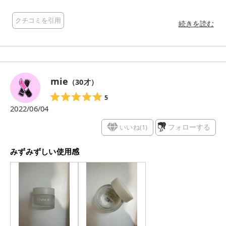
防ぐCS HERB COMPLEX※（ツボクサエキス、イタドリ根エキ
ス、オウゴン根エキス、チャ葉エキス、カンゾウ根エキス、ロ
クチコミを引用
ーズマリー葉エキス、カミツレ花エキス（すべて保湿成分 ）を
続きを読む
配合した、ローズのスリーピングマスク。 •季節の変わり目や
外的ストレスによって敏感に傾いた肌を就寝中にケア。 ●内容
量:50g ●使用期間: 約1.5〜2ヶ月分 ●価格:¥4620（税込） ●香
り:あり •上品なローズの香り ●テクスチャー:ややなめらかなテ
クスチャーで肌にさらっとなじみます。 ●使い方:夜、スキンケ
mie
（
30
才）
アの最後にパール3粒大を肌にのせ、よくなじませます。スキン
ケアの最後のクリームとしての使用もできます。 •さっぱりと
5
した使用感がお好みの方:パール1粒大くらい •しっとりとした使
2022/06/04
用感がお好みの方:2粒大くらい ●購入場所:公式サイト ●こんな
方におすすめ: •香りの良いスリーピングマスクをお探しの方 •
いいね(
1
)
フォローする
ベタつかないテクスチャーがお好みの方 •塗って寝るだけのス
キンケアアイテムを持っておきたい方 《星5段階評価、良かっ
みずみずしい使用感
たポイント》 ●使用後の肌:★★★★★ 使用した翌朝は化粧のり
が良かったように感じます。 ●使用感:★★★★★ ベタつきにく
いので塗ったまま眠っていても肌に髪が付いて不快になること
が無かったです。 《総評✴︎》 •ローズウォーター スリーピング
マスク: シーズン問わずに使えそうなテクスチャーです。 季節
の変わり目で肌が揺らぎやすい方や乾燥が気になる方におすす
めだと思います。 ほのかに香る上品なローズの香りです。