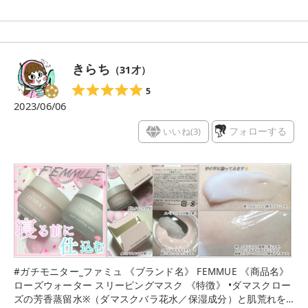
きらち
（
31
才）
5
2023/06/06
いいね(
3
)
フォローする
#ガチモニター_ファミュ 《ブランド名》 FEMMUE 《商品名》
ローズウォーター スリーピングマスク 《特徴》 •ダマスクロー
ズの芳香蒸留水※（ダマスクバラ花水／保湿成分）と肌荒れを