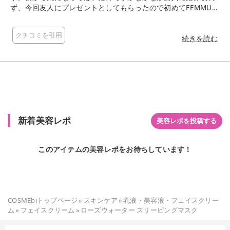
ず、今回友人にプレゼントとしてもらったので初めてFEMMUE
の商品を使用してみました。柔らかいテクスチャーなので少量
で十分に塗り広げることができ、夜に塗って寝るだけで翌朝ぷ
クチコミを引用
るぷるな肌が手に入りました。これを使い始めてから肌荒れが
続きを読む
かなり減った気がします。パックより時間がかからないし、ロ
ーズのいい香りにも癒されるのでおすすめです。
新着美容レポ
美容レポを投稿する
このアイテムの美容レポをお待ちしています！
COSMEbiトップページ
»
スキンケア
»
乳液・美容液・フェイスクリー
ム
»
フェイスクリーム
»
ローズウォーター スリーピングマスク