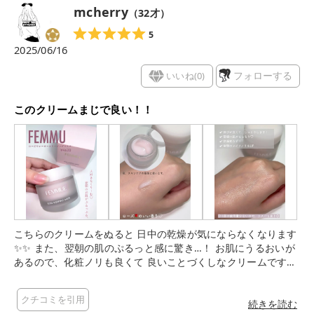
mcherry
（
32
才）
5
2025/06/16
いいね(
0
)
フォローする
このクリームまじで良い！！
こちらのクリームをぬると 日中の乾燥が気にならなくなります
✨✨ また、翌朝の肌のぷるっと感に驚き…！ お肌にうるおいが
あるので、化粧ノリも良くて 良いことづくしなクリームです👍🏻
⟡.· 少量で伸びもよく、コスパも良いです！ FEMMUEなので、
もちろん香りもいい🥀𓈒𓂃 また使いたいと思えるクリームで
クチコミを引用
す。
続きを読む