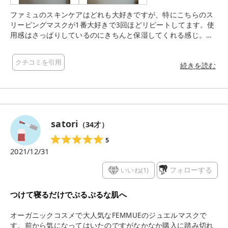
ファミュのスキンケアはどれも大好きですが、特にこちらのス
リーピングマスクが1番大好きで3回ほどリピートしてます。使
用感はさっぱりしているのにきちんと保湿してくれる感じ。も
っちり感がある肌になります。 デメリットを挙げるとすればコ
スパが少し悪いかなぁと思います。それ以外は申し分ありませ
クチコミを引用
ん。
続きを読む
satori
（
34
才）
5
2021/12/31
いいね(
1
)
フォローする
つけて寝るだけでぷるぷるな肌へ
オーガニックコスメで大人気なFEMMUEのジュエルマスクで
す。前から気になってはいたのですがなかなか購入に踏み切れ