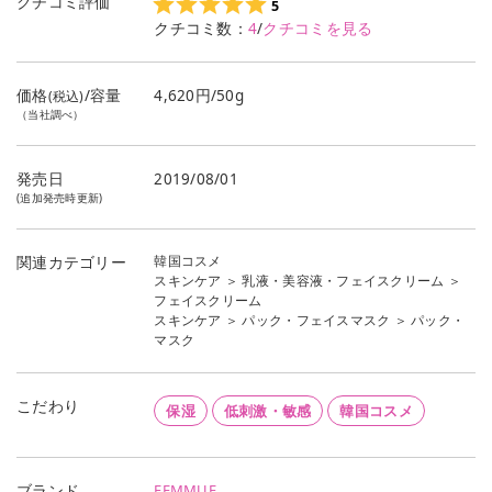
クチコミ評価
5
クチコミ数：
4
/
クチコミを見る
価格
/容量
4,620円/50g
(税込)
（当社調べ）
発売日
2019/08/01
(追加発売時更新)
韓国コスメ
関連カテゴリー
スキンケア
＞
乳液・美容液・フェイスクリーム
＞
フェイスクリーム
スキンケア
＞
パック・フェイスマスク
＞
パック・
マスク
こだわり
保湿
低刺激・敏感
韓国コスメ
FEMMUE
ブランド