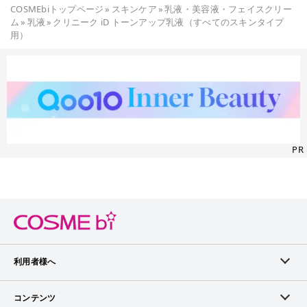
COSMEbiトップページ
»
スキンケア
»
乳液・美容液・フェイスクリー
ム
»
乳液
»
クリニーク iD トーンアップ乳液（すべてのスキンタイプ
用）
PR
利用者様へ
メンバーログイン
コンテンツ