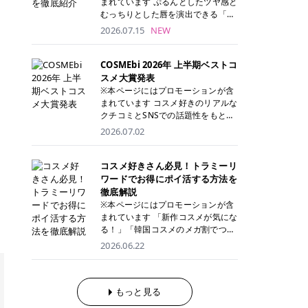
まれています ぷるんとしたツヤ感と
が多く、拭き取り後にそのまま部分
ら、コストパフォーマンスも重視し
す。 これから手軽に全身医療脱毛を
むっちりとした唇を演出できる「C
用パックとして使えるトナーパッド
たい方に！ メディオスターモノリス
始めたいと考えている方は、ぜひ最
ANMAKE（キャンメイク）むちぷる
2026.07.15
NEW
も増えています。 一方、拭き取り化
メディオスターNeXT PRO 公式サイ
後までチェックして、ご自身にぴっ
ティント」。 ティントならではの色
粧水は液体タイプのため、コットン
ト> レジーナクリニック 52,800円
たりのクリニック選びの参考にして
持ちに加え、プランパー効果※と保
に含ませて使用します。 使用量を調
(税込)/5回 99,000円(税込)/5回 ジェ
ください！ クリニック 全身＋VIO
湿ケアも叶えられることから、SNS
COSMEbi 2026年 上半期ベストコ
整しやすく、お気に入りの化粧水を
ントルシリーズを選べるため、脱毛
全身＋VIO＋顔 特徴 脱毛器 詳細 フ
でも話題の人気リップです。 「自分
スメ大賞発表
使いたい方やコストを抑えて続けた
機にこだわりたい方におすすめ！ ジ
レイアクリニック 52,800円(税込)/5
にはどのカラーが似合う？」「イエ
※本ページにはプロモーションが含
い方にもおすすめです。 トナーパッ
ェントルマックスプロ ジェントルマ
回 94,600円(税込)/5回 肌への負担
ベ・ブルベ別のおすすめは？」と気
まれています コスメ好きのリアルな
ドのメリット トナーパッドは、角質
ックスプロプラス ジェントルレーズ
に配慮しながら、コストパフォーマ
になっている方も多いのではないで
クチコミとSNSでの話題性をもとに
ケア・保湿ケア・部分用パックまで
プロ ソプラノチタニウム 公式サイ
ンスも重視したい方に！ メディオス
しょうか。 今回は6色のスウォッチ
選出された、COSMEbi 2026年上半
1枚で行える便利なスキンケアアイ
2026.07.02
ト> エミナルクリニック 49,500円
ターモノリス メディオスターNeXT
とともにご紹介！それぞれの色味や
期のベストコスメが決定！ 話題性・
テムです。 ここでは、トナーパッド
(税込)/6回 93,500円(税込)/6回 エミ
PRO 公式サイト> レジーナクリニッ
おすすめのパーソナルカラー、どん
使用感・仕上がりすべてを兼ね備え
を取り入れるメリットをご紹介しま
ナルクリニックの始めやすい料金設
ク 52,800円(税込)/5回 99,000円(税
なメイクに合うのかまで詳しく解説
た名品たちを、カテゴリ別にご紹介
コスメ好きさん必見！トラミーリ
す。 古い角質や皮脂汚れをやさしく
定！月々払いも安くて通いやすい ク
込)/5回 ジェントルシリーズを選べ
します✨ ※メイクアップ効果による
します。 本記事では、2025年11月
ワードでお得にポイ活する方法を
オフ トナーパッドを使用すること
リスタルプロ 公式サイト> リゼクリ
るため、脱毛機にこだわりたい方に
CANMAKE むちぷるティントとは？
～2026年4月までの半年間におい
徹底解説
で、洗顔だけでは落としきれない古
ニック 109,800円(税込)/5回 144,80
おすすめ！ ジェントルマックスプロ
CANMAKE むちぷるティントは、テ
て、COSMEbi内でのクチコミとSN
い角質や余分な皮脂汚れをやさしく
※本ページにはプロモーションが含
0円(税込)/5回 毛質に合わせて脱毛
ジェントルマックスプロプラス ジェ
ィント・プランパー・保湿ケアを1
Sでの話題性を元に選出されたコス
拭き取り、なめらかな肌へ整えま
まれています 「新作コスメが気にな
機を選択可能！有効期限も5年と長
ントルレーズプロ ソプラノチタニウ
本で叶えるリップです。 するすると
メやスキンケアなどの化粧品を「総
す。 保湿ケアまで1枚でできる 保湿
る！」「韓国コスメのメガ割でつい
くマイペースに通いやすい ラシャ
ム 公式サイト> エミナルクリニック
塗れるなめらかなテクスチャーで、
合」「デパコス」「プチプラ」「韓
成分を配合したトナーパッドなら、
買いすぎてしまう……」 そんな美容
メディオスターNeXT PRO ジェント
2026.06.22
49,500円(税込)/6回 93,500円(税
縦ジワをカバーしながら、むっちり
国コスメ」に分けて1位～3位までを
肌へうるおいを与えながらスキンケ
好きさんにおすすめなのが「トラミ
ルYAGプロ 公式サイト> ｜そもそも
込)/6回 エミナルクリニックの始め
としたツヤのある唇を演出します。
ランキング形式で発表！ 2026年上
アできるため、忙しい朝や夜の時短
ーリワード」です！ 普段のお買い物
医療脱毛って？エステ脱毛と何が違
やすい料金設定！月々払いも安くて
さらに、美容保湿成分を配合してい
半期 総合大賞 AMUSE（アミュー
ケアにもぴったりです。 部分パック
を少し工夫するだけでポイントを貯
うの？ 脱毛を考えたときに、まず悩
通いやすい クリスタルプロ 公式サ
るため、乾燥しにくくデイリー使い
ズ）「 ジェルフィットグロス」 👑
としても使える 多くのトナーパッド
められるため、コスメやスキンケア
もっと見る
むのが「医療脱毛とエステ脱毛、ど
イト> リゼクリニック 109,800円(税
にもぴったり！ アイテム詳細を見る
「ジェルフィットグロス」の特徴 唇
は、乾燥が気になる頬や額、小鼻な
にかかる費用を少しでも抑えたい方
っちがいいの？」ということではな