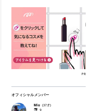
込)/5回 144,800円(税込)/5回 毛質に
Qoo10でのご購入はこちら CANMA
に触れた瞬間、ぷるんとしたジェリ
どに数分のせることで、集中保湿ケ
にぴったり。 Qoo10も、オリヤン
いでしょうか。 ズバリ、効果を実感
合わせて脱毛機を選択可能！有効期
KE むちぷるティント全色一覧 モモ
ーグロスが広がり、ふっくらボリュ
アとしても活用できます。 トナーパ
も、＠cosmeも、いつものコスメ購
するまでの期間や必要な施術回数が
限も5年と長くマイペースに通いや
｜血色感じるヌーディーピンク 桃の
ーム感のある仕上がりに✨ まるでリ
ッドの選び方 トナーパッドは、配合
入を“ちょっとお得”に変えられるの
大きな違いとして挙げられます！ 医
すい ラシャ メディオスターNeXT P
ような血色感を演出するヌーディー
フティングしたような、新しいリッ
成分やパッドの素材によって特徴が
が、トラミーリワードです✨ 今回
療脱毛は、医療機関（クリニックや
RO ジェントルYAGプロ 公式サイト
ピンク。 黄みと青みのバランスが良
プティンググロス💄 実際に使用した
異なります。 自分の肌悩みや理想の
は、トラミーリワードの特徴や活用
皮膚科など）だけで扱える高出力の
> ※医療脱毛は自由診療です。治療
く、自然になじむコーラル系カラー
方のクチコミ > 5 > プルプル > 唇に
仕上がりに合わせて選ぶことで、毎
方法、美容好きさんにおすすめな理
レーザーを使って、発毛組織にアプ
には赤み、痒み、火傷、毛嚢炎、一
です。 自然な血色感をプラスしてく
塗るPDRNグロス > > AMUSE ジェ
日のスキンケアに取り入れやすくな
由を詳しくご紹介します！ トラミー
ローチする施術といわれています。
時的な硬毛化などのリスクが伴いま
れるので、ナチュラルメイクとの相
ルフィットグロス > > ぷっくりツヤ
ります。 肌悩みに合わせて選ぶ パ
リワードとは？ 「トラミーリワー
そのため、少ない回数で永久脱毛
す。 目次▼ 1. エミナルクリニック
性抜群。 可愛らしく、多幸感のある
ツヤだけどベタっとした感じはなく
ッドの素材で選ぶ トナーパッドの使
ド」は、東証グロース上場企業であ
（※）を目指すことができます。
の魅力とは？選ばれる3つの特徴 ・
印象に仕上がります。 ワインベリー
て使いやすいですね。プランピング
い方 洗顔後すぐの清潔な肌に使用し
る株式会社アイズが運営する、安
（※永久脱毛とは一生毛が1本も生
最短6か月からの脱毛プランが選べ
｜気品をまとうローズレッド 深みの
効果で少しスーッとします。ここは
ます。 STEP1 エンボス面（凹凸
心・安全なポイントサイト機能で
えてこないという意味ではなく、ア
る！ ・全国60院以上＆21時まで営
ある青みレッド。 大人っぽく華やか
好き嫌いがあるかもしれませんが慣
面）で顔全体をやさしく拭き取りま
す。 トラミーリワードは、トラミー
メリカの基準に基づき「長期間にわ
業！ ・痛みに配慮した医療脱毛器の
な印象を与えるベリーカラーです。
れますね。 > > 分かりにくいけど、
す。 特に小鼻・あご・額など皮脂や
会員向けのポイントサービスです。
たって毛量が明らかに減少している
導入と肌トラブル対応 2. エミナル
ひと塗りで顔全体が華やかになり、
チップは片面がツルツル、片面がモ
古い角質が気になる部分は丁寧にな
対象ショップやサービスを利用する
状態が維持されること」を指しま
クリニックの口コミ・評判 3. エミ
リップを主役にしたメイクが完成。
ケモケになってます。 > > 桜グロス
じませましょう。 STEP2 パッドを
ことでポイントを獲得でき、貯まっ
す。） 一方のエステ脱毛は、出力が
ナルクリニックの全身脱毛料金プラ
クールで上品な雰囲気を演出できま
【日本限定色】：上品なピンクベー
裏返し、フラット面で顔全体をやさ
たポイントはAmazonギフト券やド
優しい機器を使うため痛みが少ない
ン ・全身脱毛の基本コースと料金
す。 フィグピューレ｜色っぽさと上
ジュ > > すももパールグロス【日本
PR
しく押さえながら化粧水をなじませ
ットマネーなどに交換できます。 普
のがメリットですが、毛根を破壊す
・追加費用がかからないシステム ・
品さを叶える赤みローズ 赤みとくす
限定色】：微細なラメがきらめく血
ます。 STEP3 その後は美容液・乳
段のネットショッピングを活用しな
ることはできないので一時的な減毛
支払い方法｜決済方法と医療ローン
みをほどよく含んだローズカラー。
色がよく見えるピンク。 > > どちら
液・クリームなど、普段どおりのス
がらポイントを貯められるため、ポ
にとどまります。結果的に、何度も
の活用も！ 4. エミナルクリニック
ニュートラルな発色で、肌色を選び
も上品で使いやすい色ですね。すも
キンケアを行います。 乾燥が気にな
イ活初心者でも始めやすいのが魅力
通う必要が出てくることが多くなり
の熱破壊式の脱毛機 5. エミナルク
にくい万能カラーです。 派手すぎず
もパールグロスの方がラメが入って
る部分には2〜5分程度のせて部分用
です✨ トラミーリワードの特徴 普
ます。 なお、医療脱毛は保険がきか
リニックのお得な割引・キャンペー
オフィシャルメンバー
落ち着いた印象に仕上がり、オン・
いるので華やかそうに見えるけど、
パックとして使用するのもおすすめ
段よく使っているコスメ通販サイト
ない自由診療なので、クリニックに
ン制度 ・学生プラン｜学生証の提示
オフ問わず使いやすいカラー。 きれ
付けてみると落ち着いた色ですね。
です。 おすすめトナーパッド7選 こ
を、トラミーリワード経由にするだ
よって料金設定が自由に決められて
で割引 ・ペア限定プラン｜家族や友
いめメイクにもカジュアルメイクに
> > スキンケア成分が配合されてい
Miu
(
37
才)
こからは、保湿ケアや肌荒れケア、
けでポイントが貯まるのが大きな魅
います。だからこそ、しっかり比較
人と一緒にスタートできる ・他社か
もマッチします。 ラズベリーケーキ
て保湿もしっかりしてくれます。最
9
毛穴ケアなど目的別におすすめのト
力です✨ 例えば、、、 ・メガ割の
して選ぶことが大切なのです。 医療