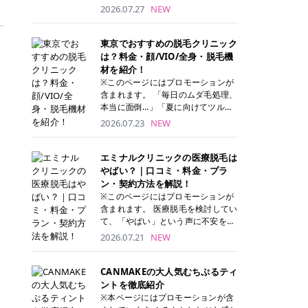
ナーパッド」は、化粧水や美容液を
2026.07.27
NEW
たっぷり含ませた丸型のコットンパ
ッド状のスキンケアアイテムです。
トナーパッドは洗顔後に肌をやさし
東京でおすすめの脱毛クリニック
く拭き取ることで、古い角質や余分
は？料金・顔/VIO/全身・脱毛機
な皮脂汚れをオフしながら、うるお
材を紹介！
いを与えられるのが特徴✨ さらに、
※このページにはプロモーションが
気になる部分には数分のせて部分用
含まれます。 「毎日のムダ毛処理、
パックとしても使用できるため、1
本当に面倒…」「夏に向けてツルツ
枚で「拭き取り」と「保湿ケア」の
ル肌になりたい！」 そう思って東京
2026.07.23
NEW
両方を叶えられます。 韓国コスメブ
で医療脱毛を探し始めても、クリニ
ランドを中心に人気を集めていまし
ックがたくさんありすぎてどこを選
たが、現在では日本でも定番のスキ
べばいいの？と迷ってしまいますよ
エミナルクリニックの医療脱毛は
ンケアアイテムとして幅広い世代に
ね。 この記事では、医療脱毛の基本
やばい？｜口コミ・料金・プラ
愛用されています。 トナーパッドの
から、東京で特に通いやすいフレイ
ン・契約方法を解説！
特徴 トナーパッドと拭き取り化粧水
アクリニック・レジーナクリニッ
※このページにはプロモーションが
の違い 「トナーパッド」と「拭き取
ク・エミナルクリニック・リゼクリ
含まれます。 医療脱毛を検討してい
り化粧水」はどちらも洗顔後に使用
ニックの4院について、分かりやす
て、「やばい」という声に不安を抱
するスキンケアアイテムですが、使
く解説します。 自分にぴったりのク
える方も多いのではないでしょう
2026.07.21
NEW
い方や特徴に違いがあります。 トナ
リニックを見つけて、面倒な自己処
か。 この記事では、エミナルクリニ
ーパッドは、化粧水があらかじめパ
理から卒業しちゃいましょう♪ クリ
ックの全身脱毛プランの詳しい料金
ッドに含まれているため、コットン
ニック 全身＋VIO 全身＋VIO＋顔 特
体系をはじめ、学生や友人同士でお
CANMAKEの大人気むちぷるティ
を用意する手間がなく、忙しい朝で
徴 脱毛器 詳細 フレイアクリニック
得になる割引キャンペーン、無料カ
ントを徹底紹介
もサッと使えるのが魅力です。 ま
52,800円(税込)/5回 94,600円(税
ウンセリングから施術までの具体的
※本ページにはプロモーションが含
た、保湿成分を豊富に配合した商品
込)/5回 肌への負担に配慮しなが
なステップを分かりやすく解説しま