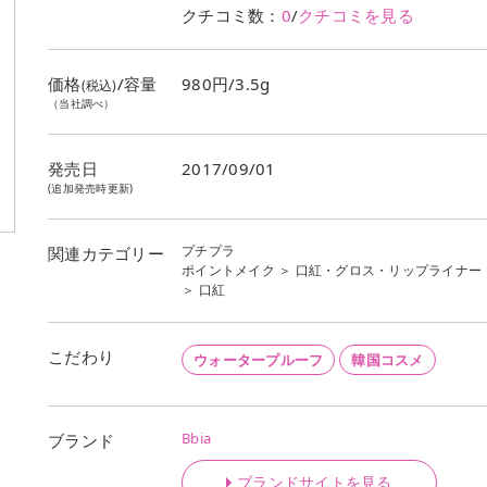
クチコミ数：
0
/
クチコミを見る
価格
/容量
980円/3.5g
(税込)
（当社調べ）
発売日
2017/09/01
(追加発売時更新)
プチプラ
関連カテゴリー
ポイントメイク
＞
口紅・グロス・リップライナー
＞
口紅
こだわり
ウォータープルーフ
韓国コスメ
Bbia
ブランド
ブランドサイトを見る