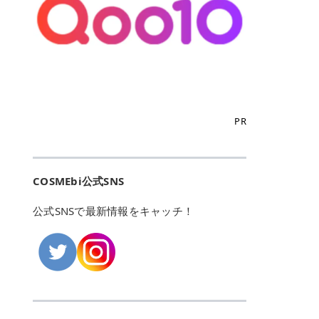
こからは、東京で人気のフレイアク
カリしたくありませんよね。エミナ
ント おすすめパーソナルカラー 02
> あんずのほのかに甘い香りがしま
るカーミングケアパッド」 ツボクサ
OFFクーポンなどを使って、SNSで
リニック・レジーナクリニック・エ
ルクリニックなら、最短1ヶ月ペー
モモ イエベ春・ブルベ夏 03 ワイン
すが > 強くないのでいつでも使える
エキス（保湿成分）配合で、肌荒れ
バズっている美容液やパック、限定
ミナルクリニック・リゼクリニック
スで通えるため、最短6ヶ月の全身
ベリー ブルベ冬 05 フィグピューレ
印象です > > 1本持っていると髪だ
や赤みが気になる肌をやさしく整え
の豪華キットをどこよりもお得にゲ
の4院について、おすすめのポイン
脱毛プランを選ぶことができます！
ブルベ夏・イエベ春 06 ラズベリー
けではなくボディやネイルケアにも
る低刺激設計のトナーパッドです。
ットできます✨ 豊富でリアルな口コ
トを詳しくご紹介します！ フレイア
（※予約状況や脱毛効果の個人差に
ケーキ ブルベ夏・ブルベ冬 07 フル
使えるのも◎ > > 引用元:コスメビ
アイテム詳細を見るQoo10での購入
ミや、ブランド公式ショップの出店
クリニック：選べるプランと女子に
よっては、6ヵ月で完了しない場合
ーツオレ イエベ春 40th ストロベリ
アイテム詳細を見るAmazonでのご
はこちら 4. SKINFOOD キャロット
も充実しているため、新作チェック
優しい手厚いサポート♡ ※満足度9
もあります）。 さらに、連続照射が
ーボンボン ブルベ夏 アイテム詳細
購入はこちら 2026年上半期 総合3
カロテン カーミングウォーターパッ
からリピート買いまで、美容マニア
6% 集計機関・アンケート内容：社
できる医療脱毛器を使っているた
を見るQoo10でのご購入はこちら
位 MAJOLICA MAJORCA（マジョリ
ド 「ゆらぎがちな肌をやさしく整え
の「欲しい」がすべて詰まったお買
内・施術済みフレイア顧客向けのア
め、全身の施術でも1回約60分で終
迷ったらこのカラーがおすすめ！ ナ
カ マジョルカ）「シャドーカスタマ
る植物由来カーミングケア」 βカロ
い物天国です。 Qoo10はこちら @C
ンケート 対象期間：2024/12/11～2
わります。 全国60院以上＆21時ま
PR
チュラルメイクなら「02 モモ」 自
イズ」 👑「シャドーカスタマイズ」
テンを含むにんじん由来成分で、乾
OSME アットコスメ（@cosme）
025/5/15 アンケート数:12606 フレ
で営業！ お仕事や学校の帰りにサク
然な血色感を演出できる万能カラ
の特徴 まばゆく発色フォルム整形シ
燥や外的刺激で不安定になりやすい
は、日本の美容マニアなら誰もが一
イアクリニックは、都内に新宿や渋
ッと寄りたい！という方にもエミナ
ー。 オフィスメイクなら「40th ス
ャドウ✨ 吸いこまれそうな奥行きの
肌をやさしく整えます。軽やかな使
度はお世話になる日本最大級の化粧
谷、銀座など7院があり、どこも駅
ルは強い味方。北海道から沖縄まで
トロベリーボンボン」 上品で落ち着
ある目もとをかなえる、フォルム整
用感も特長です。 アイテム詳細を見
品クチコミサイトです✨ 一番の魅力
から近くてアクセス抜群。平日は夜
全国に60院以上を展開しており、ど
いた印象に仕上がります。 毎日使い
形パウダーシャドウ。ひと塗りでま
るQoo10での購入はこちら 5. ANU
は、2,000万件を超える圧倒的なボ
COSMEbi公式SNS
21時まで開いているので、お仕事や
こも駅チカの好立地なんです。しか
やすい万能カラーなら「05 フィグ
ばゆく発色し、光の効果で目もとが
A 8ヒアルロン酸カテキンカーミン
リュームのリアルなクチコミ検索機
学校帰りにも通いやすいクリニック
も夜21時まで開いているので、忙し
ピューレ」 シーンを選ばず使える人
立体的に生まれ変わります。 実際に
グパッド 「うるおいを与えながら肌
能にあります。 自分の年齢や肌質
です。 ♡クイックプラン 時間をか
い毎日でも無理なく予定に組み込め
公式SNSで最新情報をキャッチ！
気カラーです。 韓国メイク・透明感
使用した方のクチコミ > 5 > 鮮やか
のキメを整えるバランスケアパッ
（乾燥肌・敏感肌など）、あるいは
けてしっかり脱毛。割引制度や保証
ます（※店舗によって診察時間は異
重視なら「06 ラズベリーケーキ」
発色✨ 吸い込まれそうな奥行きのあ
ド」 カテキン*1配合の極薄パッド
「毛穴」「美白」といった肌の悩み
サービスは充実！ 全身＋VIO 52,80
なります）。 そして嬉しいのが、施
青みピンクが透明感を引き立てま
る目もとを作れるアイシャドウ♡ >
で、肌にうるおいを与えながらキメ
に合わせてクチコミを絞り込めるた
0円(税込) 5回コース 所要時間が60
術室がカーテン仕切りではなくドア
す。 イエベ春なら「07 フルーツオ
パウダータイプなのに粉っぽさがな
を整え、すこやかな肌状態へ導くデ
め、自分に本当に合うコスメを失敗
分で完了 全身＋VIO＋顔 94,600円
付きの完全個室になっていること！
レ」 やわらかく可愛らしい印象に仕
くぴたっと密着♡発色が良くて煌め
イリーケアアイテムです。 *1 チャ
せずに見つけられる美容の羅針盤と
(税込) 5回コース 36箇所の脱毛が可
女性専用のプライベート空間なの
上がります。 よくある質問💡 色持
くパールが美しい✨ > 単色でも綺麗
カテキン（整肌成分） アイテム詳細
して絶大な信頼を得ています。 さら
能 ♡安心プラン １回、５回コー
で、周りの目を気にせずリラックス
ちはいい？ むちぷるティントはティ
にグラデーションを作れて簡単に立
を見るQoo10での購入はこちら 6.
に、年に数回発表される「ベストコ
ス、８回コースがあり、コース終了
して施術を受けられます。 痛みに配
ント処方のため、塗布後は色が定着
体感を出せます✨ > > カラーの名前
MEDIHEAL PDRNリフティングパッ
スメアワード（ベスコス）」は、日
後の追加照射の料金も設定していま
慮した医療脱毛器の導入と肌トラブ
しやすく、飲み物を飲んだあとでも
がまた可愛い💕 > PK321 ひとひら
ド 「ハリ感を意識したケアで肌をな
本の美容トレンドを大きく左右する