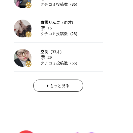
らの「のりかえ」や「お友だち紹
｜甘く可愛いモーヴピンク 鮮やかな
近、乾燥していた唇がプルンと見え
クチコミ投稿数
ナーパッドをご紹介します。 毎日使
タイミングで利用することが多いQ
(
86
)
脱毛の「熱破壊式」と「蓄熱式」と
介」も！ 6. 予約から脱毛施術まで
青みを感じるラズベリーピンク。 フ
てうれちい！ > > 引用元:コスメビ
いやすいトナーパッドから、スペシ
oo10 ・口コミを見ながら購入する
は？ 医療脱毛のレーザー機器には、
のステップ ・無料カウンセリングの
ェミニンな雰囲気を演出できる可愛
アイテム詳細を見るQoo10でのご購
ャルケアにぴったりなトナーパッド
＠cosme ・韓国コスメをチェック
大きく分けて「熱破壊式」と「蓄熱
予約方法 ・カウンセリング当日の持
らしいカラーです。 透明感を引き立
入はこちら 2026年上半期 総合2位
まで厳選しました。 1. MEDICUBE
する際によく見るOLIVE YOUNG GL
式」の2種類があり、それぞれ得意
白雪りんご
(
31
才)
ち物 ・医師の問診とプラン提案 ・
てながら、甘さのある印象に。 韓国
柳屋（ヤナギヤ）「柳屋 あんず
PDRNピンクコラーゲンゲルトナー
OBAL など、すでに使い慣れている
な毛質が違います。 * 熱破壊式 高
施術当日の流れと次回予約の取り方
15
メイクやピンクメイクとも相性抜群
油」 👑「柳屋 あんず油」の特徴 1
パッド 「うるおいとハリ感をサポー
サイトが対象になっている場合も多
出力のレーザーをバチッ！と当て
7. 店舗一覧と美容医療メニュー ・
クチコミ投稿数
(
28
)
です。 フルーツオレ｜ピュア感あふ
00％植物由来の「柳屋 あんず油」
トし、なめらかな肌へ導く高密着ゲ
く、お買い物の内容や流れを変える
て、毛根の発毛組織に向けてレーザ
全国60院以上！エミナルクリニック
れるミルキーコーラル 白みを含んだ
フワッと香りさらっとまとまり、ツ
ルパッド」 PDRNやコラーゲン成分
必要はありません。 「どうせ買う予
ーを照射します。ワキやVIOのよう
の店舗一覧 ・脱毛だけじゃない！美
ミルキーなコーラルカラー。 やさし
ヤのある美しい髪に導きます。 ヘア
を配合し、乾燥やハリ不足が気にな
定だったコスメ」をトラミーリワー
な、太くて濃い毛にも使用が可能で
容医療メニュー 8. まとめ ｜エミナ
くふんわり発色し、粘膜リップのよ
だけでなく、ボディケア・ネイルケ
空良
(
33
才)
る肌をしっとり整えるゲルタイプの
ドを経由するだけで、ポイントも一
す！その分、輪ゴムで弾かれたよう
ルクリニックの魅力とは？選ばれる
うな仕上がりになります。 柔らかく
アなど幅広く保湿ケア。 実際に使用
29
トナーパッド。密着力が高く、スキ
緒に受け取れる、そんな手軽さがあ
な強い痛みを感じやすい傾向があり
3つの特徴 ※1 開業2019年3月20日
可愛らしい印象になり、毎日使いた
した方のクチコミ > 5 > 1本あると
クチコミ投稿数
ンケアの土台ケアとして取り入れや
ります✨ またトラミーリワードに
(
55
)
ます。 * 蓄熱式 低出力のレーザー
～2026年6月30日時点(医療脱毛、
くなるナチュラルカラー。 スクール
便利なオイル😊 > 柳屋 あんず油 >
すいアイテムです。 アイテム詳細を
は、以下のような特徴があります！
を連続で当てて、毛の成長をコント
ハイフ、ダーマペン、美容点滴、医
メイクやオフィスメイクにもおすす
> ──────────── > > 100%植
見るQoo10での購入はこちら 2. BIO
・1ポイント＝1円でわかりやすい
ロールする部分（バルジ領域）にじ
療ダイエットなど) 「早く綺麗にな
めです。 40TH ストロベリーボンボ
物由来のオイル > > 白髪染めで傷ん
DANCE コラーゲンゲルトナーパッ
・選べるe-GIFT・Amazonギフト
わじわ熱を伝える方式です。急激な
りたいけど、痛いのはイヤだし、通
ン｜上品なピンクベージュ 黄みを抑
でいてパサついているので > オイル
ド 「うるおいを与えながら肌をやわ
券・ドットマネーなどに交換できる
熱さを感じにくく、痛みや肌への負
もっと見る
う時間もない…」医療脱毛にそんな
えたクリーミーなピンクベージュ。
は必需品です > > 少しとろみがある
らかく整える保湿ケアパッド」 ゲル
・トラミー会員なら無料で利用でき
担を抑えやすいのが嬉しいポイン
ハードルを感じていませんか？エミ
ほんのり青みを感じる絶妙なカラー
ものの、さらっと軽めのオイル > >
素材ならではの高密着設計で、肌に
る ・ポイ活初心者でも始めやすい
ト。顔や背中などの産毛や細い毛に
ナルクリニックは、そんな私たちの
で、自然な血色感を演出します。 肌
ベタつかなくて髪につけるとサラサ
うるおいを与えながらやさしく整え
編集部が厳選！トラミーリワードお
向いています。 最近は、この両方を
ワガママを叶えてくれるクリニック
になじみながらも、唇をふんわり明
ラでツヤが出ます✨ > > ドライヤー
る保湿特化型トナーパッド。乾燥し
すすめ3選 QOO10 Qoo10（キュー
使い分けられる優秀な脱毛機を導入
なんです！多くの女性から選ばれて
るく見せてくれるカラー。 オフィス
前とドライヤー後に使っていますが
やすい肌をふっくらとした印象に導
テン）は、話題の韓国コスメや最新
しているクリニックも増えているの
いる3つの魅力をご紹介します。 最
メイクやナチュラルメイクにもぴっ
> 髪がペタッとならなくて気に入っ
きます。 アイテム詳細を見るQoo1
のトレンドスキンケアがいち早く、
で、自分の毛質に合わせてお任せで
短6か月からの脱毛プランが選べ
たりです。 アイテム詳細を見るQoo
てます😊 > > ワンタッチキャップな
0での購入はこちら 3. SKIN1004 セ
驚きの価格で手に入る大人気の通販
きることが多いですよ。 ｜東京でお
る！ 「せっかく脱毛を始めたのに、
10でのご購入はこちら イエベ・ブ
ので開けやすく > 1滴ずつ出るので
ンテラ クイックカーミングパッド
サイトです！ 特に年4回開催される
すすめの医療脱毛クリニック4選 こ
次の予約が数ヶ月先…」なんてガッ
ルベ別おすすめカラー むちぷるティ
量を調節しやすく使いやすいです >
「ゆらぎやすい肌をすこやかに整え
ビッグセール「メガ割」では、20%