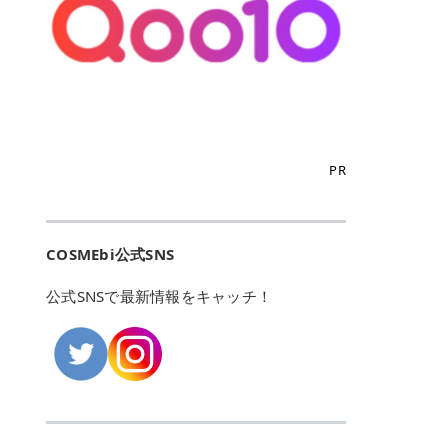
こからは、東京で人気のフレイアク
カリしたくありませんよね。エミナ
ント おすすめパーソナルカラー 02
> あんずのほのかに甘い香りがしま
るカーミングケアパッド」 ツボクサ
OFFクーポンなどを使って、SNSで
リニック・レジーナクリニック・エ
ルクリニックなら、最短1ヶ月ペー
モモ イエベ春・ブルベ夏 03 ワイン
すが > 強くないのでいつでも使える
エキス（保湿成分）配合で、肌荒れ
バズっている美容液やパック、限定
ミナルクリニック・リゼクリニック
スで通えるため、最短6ヶ月の全身
ベリー ブルベ冬 05 フィグピューレ
印象です > > 1本持っていると髪だ
や赤みが気になる肌をやさしく整え
の豪華キットをどこよりもお得にゲ
の4院について、おすすめのポイン
脱毛プランを選ぶことができます！
ブルベ夏・イエベ春 06 ラズベリー
けではなくボディやネイルケアにも
る低刺激設計のトナーパッドです。
ットできます✨ 豊富でリアルな口コ
トを詳しくご紹介します！ フレイア
（※予約状況や脱毛効果の個人差に
ケーキ ブルベ夏・ブルベ冬 07 フル
使えるのも◎ > > 引用元:コスメビ
アイテム詳細を見るQoo10での購入
ミや、ブランド公式ショップの出店
クリニック：選べるプランと女子に
よっては、6ヵ月で完了しない場合
ーツオレ イエベ春 40th ストロベリ
アイテム詳細を見るAmazonでのご
はこちら 4. SKINFOOD キャロット
も充実しているため、新作チェック
優しい手厚いサポート♡ ※満足度9
もあります）。 さらに、連続照射が
ーボンボン ブルベ夏 アイテム詳細
購入はこちら 2026年上半期 総合3
カロテン カーミングウォーターパッ
からリピート買いまで、美容マニア
6% 集計機関・アンケート内容：社
できる医療脱毛器を使っているた
を見るQoo10でのご購入はこちら
位 MAJOLICA MAJORCA（マジョリ
ド 「ゆらぎがちな肌をやさしく整え
の「欲しい」がすべて詰まったお買
内・施術済みフレイア顧客向けのア
め、全身の施術でも1回約60分で終
迷ったらこのカラーがおすすめ！ ナ
カ マジョルカ）「シャドーカスタマ
る植物由来カーミングケア」 βカロ
い物天国です。 Qoo10はこちら @C
ンケート 対象期間：2024/12/11～2
わります。 全国60院以上＆21時ま
PR
チュラルメイクなら「02 モモ」 自
イズ」 👑「シャドーカスタマイズ」
テンを含むにんじん由来成分で、乾
OSME アットコスメ（@cosme）
025/5/15 アンケート数:12606 フレ
で営業！ お仕事や学校の帰りにサク
然な血色感を演出できる万能カラ
の特徴 まばゆく発色フォルム整形シ
燥や外的刺激で不安定になりやすい
は、日本の美容マニアなら誰もが一
イアクリニックは、都内に新宿や渋
ッと寄りたい！という方にもエミナ
ー。 オフィスメイクなら「40th ス
ャドウ✨ 吸いこまれそうな奥行きの
肌をやさしく整えます。軽やかな使
度はお世話になる日本最大級の化粧
谷、銀座など7院があり、どこも駅
ルは強い味方。北海道から沖縄まで
トロベリーボンボン」 上品で落ち着
ある目もとをかなえる、フォルム整
用感も特長です。 アイテム詳細を見
品クチコミサイトです✨ 一番の魅力
から近くてアクセス抜群。平日は夜
全国に60院以上を展開しており、ど
いた印象に仕上がります。 毎日使い
形パウダーシャドウ。ひと塗りでま
るQoo10での購入はこちら 5. ANU
は、2,000万件を超える圧倒的なボ
COSMEbi公式SNS
21時まで開いているので、お仕事や
こも駅チカの好立地なんです。しか
やすい万能カラーなら「05 フィグ
ばゆく発色し、光の効果で目もとが
A 8ヒアルロン酸カテキンカーミン
リュームのリアルなクチコミ検索機
学校帰りにも通いやすいクリニック
も夜21時まで開いているので、忙し
ピューレ」 シーンを選ばず使える人
立体的に生まれ変わります。 実際に
グパッド 「うるおいを与えながら肌
能にあります。 自分の年齢や肌質
です。 ♡クイックプラン 時間をか
い毎日でも無理なく予定に組み込め
公式SNSで最新情報をキャッチ！
気カラーです。 韓国メイク・透明感
使用した方のクチコミ > 5 > 鮮やか
のキメを整えるバランスケアパッ
（乾燥肌・敏感肌など）、あるいは
けてしっかり脱毛。割引制度や保証
ます（※店舗によって診察時間は異
重視なら「06 ラズベリーケーキ」
発色✨ 吸い込まれそうな奥行きのあ
ド」 カテキン*1配合の極薄パッド
「毛穴」「美白」といった肌の悩み
サービスは充実！ 全身＋VIO 52,80
なります）。 そして嬉しいのが、施
青みピンクが透明感を引き立てま
る目もとを作れるアイシャドウ♡ >
で、肌にうるおいを与えながらキメ
に合わせてクチコミを絞り込めるた
0円(税込) 5回コース 所要時間が60
術室がカーテン仕切りではなくドア
す。 イエベ春なら「07 フルーツオ
パウダータイプなのに粉っぽさがな
を整え、すこやかな肌状態へ導くデ
め、自分に本当に合うコスメを失敗
分で完了 全身＋VIO＋顔 94,600円
付きの完全個室になっていること！
レ」 やわらかく可愛らしい印象に仕
くぴたっと密着♡発色が良くて煌め
イリーケアアイテムです。 *1 チャ
せずに見つけられる美容の羅針盤と
(税込) 5回コース 36箇所の脱毛が可
女性専用のプライベート空間なの
上がります。 よくある質問💡 色持
くパールが美しい✨ > 単色でも綺麗
カテキン（整肌成分） アイテム詳細
して絶大な信頼を得ています。 さら
能 ♡安心プラン １回、５回コー
で、周りの目を気にせずリラックス
ちはいい？ むちぷるティントはティ
にグラデーションを作れて簡単に立
を見るQoo10での購入はこちら 6.
に、年に数回発表される「ベストコ
ス、８回コースがあり、コース終了
して施術を受けられます。 痛みに配
ント処方のため、塗布後は色が定着
体感を出せます✨ > > カラーの名前
MEDIHEAL PDRNリフティングパッ
スメアワード（ベスコス）」は、日
後の追加照射の料金も設定していま
慮した医療脱毛器の導入と肌トラブ
しやすく、飲み物を飲んだあとでも
がまた可愛い💕 > PK321 ひとひら
ド 「ハリ感を意識したケアで肌をな
本の美容トレンドを大きく左右する