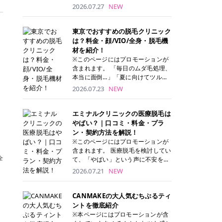
ナーパッド」は、化粧水や美容液を
2026.07.27
NEW
たっぷり含ませた丸型のコットンパ
ッド状のスキンケアアイテムです。
トナーパッドは洗顔後に肌をやさし
東京でおすすめの脱毛クリニック
く拭き取ることで、古い角質や余分
は？料金・顔/VIO/全身・脱毛機
な皮脂汚れをオフしながら、うるお
材を紹介！
いを与えられるのが特徴✨ さらに、
※このページにはプロモーションが
気になる部分には数分のせて部分用
含まれます。 「毎日のムダ毛処理、
パックとしても使用できるため、1
本当に面倒…」「夏に向けてツルツ
枚で「拭き取り」と「保湿ケア」の
ル肌になりたい！」 そう思って東京
2026.07.23
NEW
両方を叶えられます。 韓国コスメブ
で医療脱毛を探し始めても、クリニ
ランドを中心に人気を集めていまし
ックがたくさんありすぎてどこを選
たが、現在では日本でも定番のスキ
べばいいの？と迷ってしまいますよ
エミナルクリニックの医療脱毛は
ンケアアイテムとして幅広い世代に
ね。 この記事では、医療脱毛の基本
やばい？｜口コミ・料金・プラ
愛用されています。 トナーパッドの
から、東京で特に通いやすいフレイ
ン・契約方法を解説！
特徴 トナーパッドと拭き取り化粧水
アクリニック・レジーナクリニッ
※このページにはプロモーションが
の違い 「トナーパッド」と「拭き取
ク・エミナルクリニック・リゼクリ
含まれます。 医療脱毛を検討してい
り化粧水」はどちらも洗顔後に使用
ニックの4院について、分かりやす
全
て、「やばい」という声に不安を抱
するスキンケアアイテムですが、使
く解説します。 自分にぴったりのク
える方も多いのではないでしょう
2026.07.21
NEW
い方や特徴に違いがあります。 トナ
リニックを見つけて、面倒な自己処
か。 この記事では、エミナルクリニ
ーパッドは、化粧水があらかじめパ
理から卒業しちゃいましょう♪ クリ
ックの全身脱毛プランの詳しい料金
ッドに含まれているため、コットン
ニック 全身＋VIO 全身＋VIO＋顔 特
体系をはじめ、学生や友人同士でお
CANMAKEの大人気むちぷるティ
を用意する手間がなく、忙しい朝で
徴 脱毛器 詳細 フレイアクリニック
得になる割引キャンペーン、無料カ
ントを徹底紹介
もサッと使えるのが魅力です。 ま
52,800円(税込)/5回 94,600円(税
ウンセリングから施術までの具体的
※本ページにはプロモーションが含
た、保湿成分を豊富に配合した商品
込)/5回 肌への負担に配慮しなが
なステップを分かりやすく解説しま