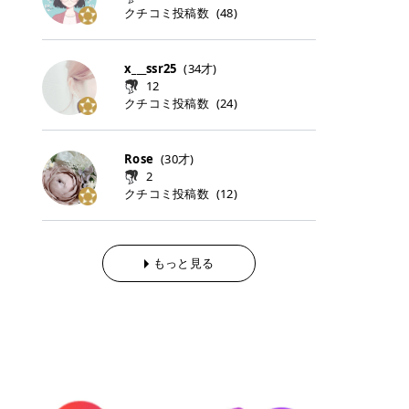
らの「のりかえ」や「お友だち紹
｜甘く可愛いモーヴピンク 鮮やかな
近、乾燥していた唇がプルンと見え
クチコミ投稿数
ナーパッドをご紹介します。 毎日使
タイミングで利用することが多いQ
(
48
)
脱毛の「熱破壊式」と「蓄熱式」と
介」も！ 6. 予約から脱毛施術まで
青みを感じるラズベリーピンク。 フ
てうれちい！ > > 引用元:コスメビ
いやすいトナーパッドから、スペシ
oo10 ・口コミを見ながら購入する
は？ 医療脱毛のレーザー機器には、
のステップ ・無料カウンセリングの
ェミニンな雰囲気を演出できる可愛
アイテム詳細を見るQoo10でのご購
ャルケアにぴったりなトナーパッド
＠cosme ・韓国コスメをチェック
大きく分けて「熱破壊式」と「蓄熱
予約方法 ・カウンセリング当日の持
らしいカラーです。 透明感を引き立
入はこちら 2026年上半期 総合2位
まで厳選しました。 1. MEDICUBE
する際によく見るOLIVE YOUNG GL
式」の2種類があり、それぞれ得意
x___ssr25
(
34
才)
ち物 ・医師の問診とプラン提案 ・
てながら、甘さのある印象に。 韓国
柳屋（ヤナギヤ）「柳屋 あんず
PDRNピンクコラーゲンゲルトナー
OBAL など、すでに使い慣れている
な毛質が違います。 * 熱破壊式 高
施術当日の流れと次回予約の取り方
12
メイクやピンクメイクとも相性抜群
油」 👑「柳屋 あんず油」の特徴 1
パッド 「うるおいとハリ感をサポー
サイトが対象になっている場合も多
出力のレーザーをバチッ！と当て
7. 店舗一覧と美容医療メニュー ・
クチコミ投稿数
(
24
)
です。 フルーツオレ｜ピュア感あふ
00％植物由来の「柳屋 あんず油」
トし、なめらかな肌へ導く高密着ゲ
く、お買い物の内容や流れを変える
て、毛根の発毛組織に向けてレーザ
全国60院以上！エミナルクリニック
れるミルキーコーラル 白みを含んだ
フワッと香りさらっとまとまり、ツ
ルパッド」 PDRNやコラーゲン成分
必要はありません。 「どうせ買う予
ーを照射します。ワキやVIOのよう
の店舗一覧 ・脱毛だけじゃない！美
ミルキーなコーラルカラー。 やさし
ヤのある美しい髪に導きます。 ヘア
を配合し、乾燥やハリ不足が気にな
定だったコスメ」をトラミーリワー
な、太くて濃い毛にも使用が可能で
容医療メニュー 8. まとめ ｜エミナ
くふんわり発色し、粘膜リップのよ
だけでなく、ボディケア・ネイルケ
Rose
(
30
才)
る肌をしっとり整えるゲルタイプの
ドを経由するだけで、ポイントも一
す！その分、輪ゴムで弾かれたよう
ルクリニックの魅力とは？選ばれる
うな仕上がりになります。 柔らかく
アなど幅広く保湿ケア。 実際に使用
2
トナーパッド。密着力が高く、スキ
緒に受け取れる、そんな手軽さがあ
な強い痛みを感じやすい傾向があり
3つの特徴 ※1 開業2019年3月20日
可愛らしい印象になり、毎日使いた
した方のクチコミ > 5 > 1本あると
クチコミ投稿数
ンケアの土台ケアとして取り入れや
ります✨ またトラミーリワードに
(
12
)
ます。 * 蓄熱式 低出力のレーザー
～2026年6月30日時点(医療脱毛、
くなるナチュラルカラー。 スクール
便利なオイル😊 > 柳屋 あんず油 >
すいアイテムです。 アイテム詳細を
は、以下のような特徴があります！
を連続で当てて、毛の成長をコント
ハイフ、ダーマペン、美容点滴、医
メイクやオフィスメイクにもおすす
> ──────────── > > 100%植
見るQoo10での購入はこちら 2. BIO
・1ポイント＝1円でわかりやすい
ロールする部分（バルジ領域）にじ
療ダイエットなど) 「早く綺麗にな
めです。 40TH ストロベリーボンボ
物由来のオイル > > 白髪染めで傷ん
DANCE コラーゲンゲルトナーパッ
・選べるe-GIFT・Amazonギフト
わじわ熱を伝える方式です。急激な
りたいけど、痛いのはイヤだし、通
ン｜上品なピンクベージュ 黄みを抑
でいてパサついているので > オイル
ド 「うるおいを与えながら肌をやわ
券・ドットマネーなどに交換できる
熱さを感じにくく、痛みや肌への負
もっと見る
う時間もない…」医療脱毛にそんな
えたクリーミーなピンクベージュ。
は必需品です > > 少しとろみがある
らかく整える保湿ケアパッド」 ゲル
・トラミー会員なら無料で利用でき
担を抑えやすいのが嬉しいポイン
ハードルを感じていませんか？エミ
ほんのり青みを感じる絶妙なカラー
ものの、さらっと軽めのオイル > >
素材ならではの高密着設計で、肌に
る ・ポイ活初心者でも始めやすい
ト。顔や背中などの産毛や細い毛に
ナルクリニックは、そんな私たちの
で、自然な血色感を演出します。 肌
ベタつかなくて髪につけるとサラサ
うるおいを与えながらやさしく整え
編集部が厳選！トラミーリワードお
向いています。 最近は、この両方を
ワガママを叶えてくれるクリニック
になじみながらも、唇をふんわり明
ラでツヤが出ます✨ > > ドライヤー
る保湿特化型トナーパッド。乾燥し
すすめ3選 QOO10 Qoo10（キュー
使い分けられる優秀な脱毛機を導入
なんです！多くの女性から選ばれて
るく見せてくれるカラー。 オフィス
前とドライヤー後に使っていますが
やすい肌をふっくらとした印象に導
テン）は、話題の韓国コスメや最新
しているクリニックも増えているの
いる3つの魅力をご紹介します。 最
メイクやナチュラルメイクにもぴっ
> 髪がペタッとならなくて気に入っ
きます。 アイテム詳細を見るQoo1
のトレンドスキンケアがいち早く、
で、自分の毛質に合わせてお任せで
短6か月からの脱毛プランが選べ
たりです。 アイテム詳細を見るQoo
てます😊 > > ワンタッチキャップな
0での購入はこちら 3. SKIN1004 セ
驚きの価格で手に入る大人気の通販
きることが多いですよ。 ｜東京でお
る！ 「せっかく脱毛を始めたのに、
10でのご購入はこちら イエベ・ブ
ので開けやすく > 1滴ずつ出るので
ンテラ クイックカーミングパッド
サイトです！ 特に年4回開催される
すすめの医療脱毛クリニック4選 こ
次の予約が数ヶ月先…」なんてガッ
ルベ別おすすめカラー むちぷるティ
量を調節しやすく使いやすいです >
「ゆらぎやすい肌をすこやかに整え
ビッグセール「メガ割」では、20%