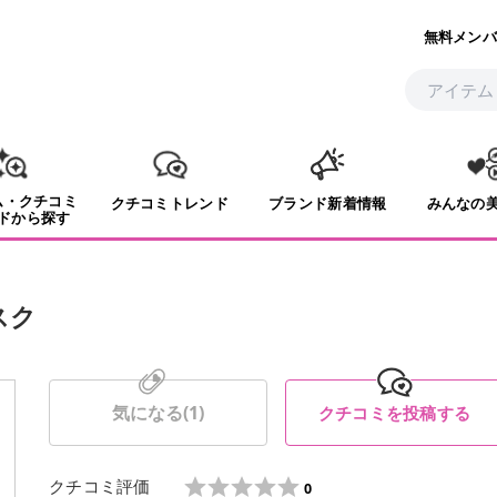
無料メンバ
ム・クチコミ
クチコミトレンド
ブランド新着情報
みんなの
ドから探す
スク
気になる(
1
)
クチコミを投稿する
クチコミ評価
0