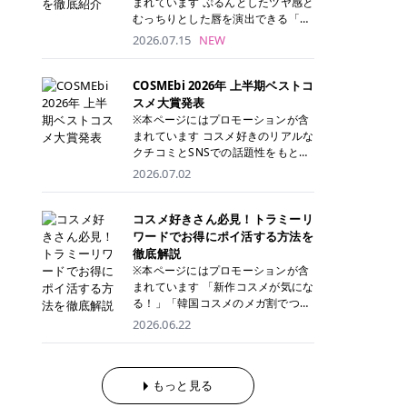
まれています ぷるんとしたツヤ感と
が多く、拭き取り後にそのまま部分
ら、コストパフォーマンスも重視し
す。 これから手軽に全身医療脱毛を
むっちりとした唇を演出できる「C
用パックとして使えるトナーパッド
たい方に！ メディオスターモノリス
始めたいと考えている方は、ぜひ最
ANMAKE（キャンメイク）むちぷる
2026.07.15
NEW
も増えています。 一方、拭き取り化
メディオスターNeXT PRO 公式サイ
後までチェックして、ご自身にぴっ
ティント」。 ティントならではの色
粧水は液体タイプのため、コットン
ト> レジーナクリニック 52,800円
たりのクリニック選びの参考にして
持ちに加え、プランパー効果※と保
に含ませて使用します。 使用量を調
(税込)/5回 99,000円(税込)/5回 ジェ
ください！ クリニック 全身＋VIO
湿ケアも叶えられることから、SNS
COSMEbi 2026年 上半期ベストコ
整しやすく、お気に入りの化粧水を
ントルシリーズを選べるため、脱毛
全身＋VIO＋顔 特徴 脱毛器 詳細 フ
でも話題の人気リップです。 「自分
スメ大賞発表
使いたい方やコストを抑えて続けた
機にこだわりたい方におすすめ！ ジ
レイアクリニック 52,800円(税込)/5
にはどのカラーが似合う？」「イエ
※本ページにはプロモーションが含
い方にもおすすめです。 トナーパッ
ェントルマックスプロ ジェントルマ
回 94,600円(税込)/5回 肌への負担
ベ・ブルベ別のおすすめは？」と気
まれています コスメ好きのリアルな
ドのメリット トナーパッドは、角質
ックスプロプラス ジェントルレーズ
に配慮しながら、コストパフォーマ
になっている方も多いのではないで
クチコミとSNSでの話題性をもとに
ケア・保湿ケア・部分用パックまで
プロ ソプラノチタニウム 公式サイ
ンスも重視したい方に！ メディオス
しょうか。 今回は6色のスウォッチ
選出された、COSMEbi 2026年上半
1枚で行える便利なスキンケアアイ
2026.07.02
ト> エミナルクリニック 49,500円
ターモノリス メディオスターNeXT
とともにご紹介！それぞれの色味や
期のベストコスメが決定！ 話題性・
テムです。 ここでは、トナーパッド
(税込)/6回 93,500円(税込)/6回 エミ
PRO 公式サイト> レジーナクリニッ
おすすめのパーソナルカラー、どん
使用感・仕上がりすべてを兼ね備え
を取り入れるメリットをご紹介しま
ナルクリニックの始めやすい料金設
ク 52,800円(税込)/5回 99,000円(税
なメイクに合うのかまで詳しく解説
た名品たちを、カテゴリ別にご紹介
コスメ好きさん必見！トラミーリ
す。 古い角質や皮脂汚れをやさしく
定！月々払いも安くて通いやすい ク
込)/5回 ジェントルシリーズを選べ
します✨ ※メイクアップ効果による
します。 本記事では、2025年11月
ワードでお得にポイ活する方法を
オフ トナーパッドを使用すること
リスタルプロ 公式サイト> リゼクリ
るため、脱毛機にこだわりたい方に
CANMAKE むちぷるティントとは？
～2026年4月までの半年間におい
徹底解説
で、洗顔だけでは落としきれない古
ニック 109,800円(税込)/5回 144,80
おすすめ！ ジェントルマックスプロ
CANMAKE むちぷるティントは、テ
て、COSMEbi内でのクチコミとSN
い角質や余分な皮脂汚れをやさしく
※本ページにはプロモーションが含
0円(税込)/5回 毛質に合わせて脱毛
ジェントルマックスプロプラス ジェ
ィント・プランパー・保湿ケアを1
Sでの話題性を元に選出されたコス
拭き取り、なめらかな肌へ整えま
まれています 「新作コスメが気にな
機を選択可能！有効期限も5年と長
ントルレーズプロ ソプラノチタニウ
本で叶えるリップです。 するすると
メやスキンケアなどの化粧品を「総
す。 保湿ケアまで1枚でできる 保湿
る！」「韓国コスメのメガ割でつい
くマイペースに通いやすい ラシャ
ム 公式サイト> エミナルクリニック
塗れるなめらかなテクスチャーで、
合」「デパコス」「プチプラ」「韓
成分を配合したトナーパッドなら、
買いすぎてしまう……」 そんな美容
メディオスターNeXT PRO ジェント
2026.06.22
49,500円(税込)/6回 93,500円(税
縦ジワをカバーしながら、むっちり
国コスメ」に分けて1位～3位までを
肌へうるおいを与えながらスキンケ
好きさんにおすすめなのが「トラミ
ルYAGプロ 公式サイト> ｜そもそも
込)/6回 エミナルクリニックの始め
としたツヤのある唇を演出します。
ランキング形式で発表！ 2026年上
アできるため、忙しい朝や夜の時短
ーリワード」です！ 普段のお買い物
医療脱毛って？エステ脱毛と何が違
やすい料金設定！月々払いも安くて
さらに、美容保湿成分を配合してい
半期 総合大賞 AMUSE（アミュー
ケアにもぴったりです。 部分パック
を少し工夫するだけでポイントを貯
うの？ 脱毛を考えたときに、まず悩
通いやすい クリスタルプロ 公式サ
るため、乾燥しにくくデイリー使い
ズ）「 ジェルフィットグロス」 👑
としても使える 多くのトナーパッド
められるため、コスメやスキンケア
もっと見る
むのが「医療脱毛とエステ脱毛、ど
イト> リゼクリニック 109,800円(税
にもぴったり！ アイテム詳細を見る
「ジェルフィットグロス」の特徴 唇
は、乾燥が気になる頬や額、小鼻な
にかかる費用を少しでも抑えたい方
っちがいいの？」ということではな