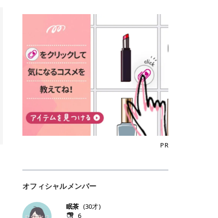
込)/5回 144,800円(税込)/5回 毛質に
Qoo10でのご購入はこちら CANMA
に触れた瞬間、ぷるんとしたジェリ
どに数分のせることで、集中保湿ケ
にぴったり。 Qoo10も、オリヤン
いでしょうか。 ズバリ、効果を実感
合わせて脱毛機を選択可能！有効期
KE むちぷるティント全色一覧 モモ
ーグロスが広がり、ふっくらボリュ
アとしても活用できます。 トナーパ
も、＠cosmeも、いつものコスメ購
するまでの期間や必要な施術回数が
限も5年と長くマイペースに通いや
｜血色感じるヌーディーピンク 桃の
ーム感のある仕上がりに✨ まるでリ
ッドの選び方 トナーパッドは、配合
入を“ちょっとお得”に変えられるの
大きな違いとして挙げられます！ 医
すい ラシャ メディオスターNeXT P
ような血色感を演出するヌーディー
フティングしたような、新しいリッ
成分やパッドの素材によって特徴が
が、トラミーリワードです✨ 今回
療脱毛は、医療機関（クリニックや
RO ジェントルYAGプロ 公式サイト
ピンク。 黄みと青みのバランスが良
プティンググロス💄 実際に使用した
異なります。 自分の肌悩みや理想の
は、トラミーリワードの特徴や活用
皮膚科など）だけで扱える高出力の
> ※医療脱毛は自由診療です。治療
く、自然になじむコーラル系カラー
方のクチコミ > 5 > プルプル > 唇に
仕上がりに合わせて選ぶことで、毎
方法、美容好きさんにおすすめな理
レーザーを使って、発毛組織にアプ
には赤み、痒み、火傷、毛嚢炎、一
です。 自然な血色感をプラスしてく
塗るPDRNグロス > > AMUSE ジェ
日のスキンケアに取り入れやすくな
由を詳しくご紹介します！ トラミー
ローチする施術といわれています。
時的な硬毛化などのリスクが伴いま
れるので、ナチュラルメイクとの相
ルフィットグロス > > ぷっくりツヤ
ります。 肌悩みに合わせて選ぶ パ
リワードとは？ 「トラミーリワー
そのため、少ない回数で永久脱毛
す。 目次▼ 1. エミナルクリニック
性抜群。 可愛らしく、多幸感のある
ツヤだけどベタっとした感じはなく
ッドの素材で選ぶ トナーパッドの使
ド」は、東証グロース上場企業であ
（※）を目指すことができます。
の魅力とは？選ばれる3つの特徴 ・
印象に仕上がります。 ワインベリー
て使いやすいですね。プランピング
い方 洗顔後すぐの清潔な肌に使用し
る株式会社アイズが運営する、安
（※永久脱毛とは一生毛が1本も生
最短6か月からの脱毛プランが選べ
｜気品をまとうローズレッド 深みの
効果で少しスーッとします。ここは
ます。 STEP1 エンボス面（凹凸
心・安全なポイントサイト機能で
えてこないという意味ではなく、ア
る！ ・全国60院以上＆21時まで営
ある青みレッド。 大人っぽく華やか
好き嫌いがあるかもしれませんが慣
面）で顔全体をやさしく拭き取りま
す。 トラミーリワードは、トラミー
メリカの基準に基づき「長期間にわ
業！ ・痛みに配慮した医療脱毛器の
な印象を与えるベリーカラーです。
れますね。 > > 分かりにくいけど、
す。 特に小鼻・あご・額など皮脂や
会員向けのポイントサービスです。
たって毛量が明らかに減少している
導入と肌トラブル対応 2. エミナル
ひと塗りで顔全体が華やかになり、
チップは片面がツルツル、片面がモ
古い角質が気になる部分は丁寧にな
対象ショップやサービスを利用する
状態が維持されること」を指しま
クリニックの口コミ・評判 3. エミ
リップを主役にしたメイクが完成。
ケモケになってます。 > > 桜グロス
じませましょう。 STEP2 パッドを
ことでポイントを獲得でき、貯まっ
す。） 一方のエステ脱毛は、出力が
ナルクリニックの全身脱毛料金プラ
クールで上品な雰囲気を演出できま
【日本限定色】：上品なピンクベー
裏返し、フラット面で顔全体をやさ
たポイントはAmazonギフト券やド
優しい機器を使うため痛みが少ない
ン ・全身脱毛の基本コースと料金
す。 フィグピューレ｜色っぽさと上
ジュ > > すももパールグロス【日本
PR
しく押さえながら化粧水をなじませ
ットマネーなどに交換できます。 普
のがメリットですが、毛根を破壊す
・追加費用がかからないシステム ・
品さを叶える赤みローズ 赤みとくす
限定色】：微細なラメがきらめく血
ます。 STEP3 その後は美容液・乳
段のネットショッピングを活用しな
ることはできないので一時的な減毛
支払い方法｜決済方法と医療ローン
みをほどよく含んだローズカラー。
色がよく見えるピンク。 > > どちら
液・クリームなど、普段どおりのス
がらポイントを貯められるため、ポ
にとどまります。結果的に、何度も
の活用も！ 4. エミナルクリニック
ニュートラルな発色で、肌色を選び
も上品で使いやすい色ですね。すも
キンケアを行います。 乾燥が気にな
イ活初心者でも始めやすいのが魅力
通う必要が出てくることが多くなり
の熱破壊式の脱毛機 5. エミナルク
にくい万能カラーです。 派手すぎず
もパールグロスの方がラメが入って
る部分には2〜5分程度のせて部分用
です✨ トラミーリワードの特徴 普
ます。 なお、医療脱毛は保険がきか
リニックのお得な割引・キャンペー
オフィシャルメンバー
落ち着いた印象に仕上がり、オン・
いるので華やかそうに見えるけど、
パックとして使用するのもおすすめ
段よく使っているコスメ通販サイト
ない自由診療なので、クリニックに
ン制度 ・学生プラン｜学生証の提示
オフ問わず使いやすいカラー。 きれ
付けてみると落ち着いた色ですね。
です。 おすすめトナーパッド7選 こ
を、トラミーリワード経由にするだ
よって料金設定が自由に決められて
で割引 ・ペア限定プラン｜家族や友
いめメイクにもカジュアルメイクに
> > スキンケア成分が配合されてい
眠茶
(
30
才)
こからは、保湿ケアや肌荒れケア、
けでポイントが貯まるのが大きな魅
います。だからこそ、しっかり比較
人と一緒にスタートできる ・他社か
もマッチします。 ラズベリーケーキ
て保湿もしっかりしてくれます。最
6
毛穴ケアなど目的別におすすめのト
力です✨ 例えば、、、 ・メガ割の
して選ぶことが大切なのです。 医療