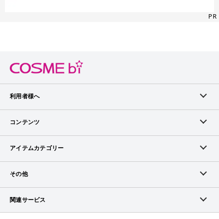
PR
利用者様へ
メンバーログイン
コンテンツ
無料メンバー登録
ランキング
アイテムカテゴリー
メンバー会員について
アイテム・クチコミ
スキンケア
その他
アイテム掲載リクエスト
ブランドから探す
ベースメイク
お問い合わせ（ブランド様）
関連サービス
COSMEbiについて
ピックアップ特集
ポイントメイク