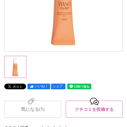
いいね！
シェア
LINEで送る
気になる(
1
)
クチコミを投稿する