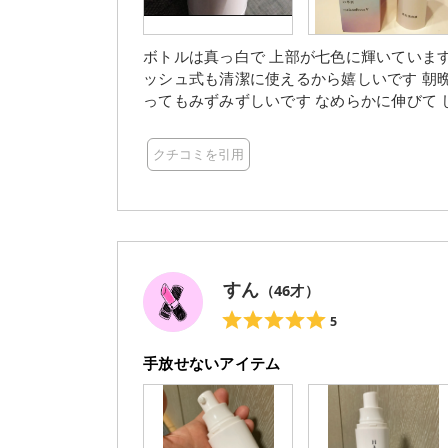
ボトルは真っ白で 上部が七色に輝いています
ッシュ式も清潔に使えるから嬉しいです 朝晩
ってもみずみずしいです なめらかに伸びて 
馴染んでくれますよ～ 密着力がありますね
くないので しっかり朝晩にケアして 美白
クチコミを引用
すん
（
46
才）
5
手放せないアイテム