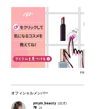
込)/5回 144,800円(税込)/5回 毛質に
Qoo10でのご購入はこちら CANMA
に触れた瞬間、ぷるんとしたジェリ
どに数分のせることで、集中保湿ケ
にぴったり。 Qoo10も、オリヤン
いでしょうか。 ズバリ、効果を実感
合わせて脱毛機を選択可能！有効期
KE むちぷるティント全色一覧 モモ
ーグロスが広がり、ふっくらボリュ
アとしても活用できます。 トナーパ
も、＠cosmeも、いつものコスメ購
するまでの期間や必要な施術回数が
限も5年と長くマイペースに通いや
｜血色感じるヌーディーピンク 桃の
ーム感のある仕上がりに✨ まるでリ
ッドの選び方 トナーパッドは、配合
入を“ちょっとお得”に変えられるの
大きな違いとして挙げられます！ 医
すい ラシャ メディオスターNeXT P
ような血色感を演出するヌーディー
フティングしたような、新しいリッ
成分やパッドの素材によって特徴が
が、トラミーリワードです✨ 今回
療脱毛は、医療機関（クリニックや
RO ジェントルYAGプロ 公式サイト
ピンク。 黄みと青みのバランスが良
プティンググロス💄 実際に使用した
異なります。 自分の肌悩みや理想の
は、トラミーリワードの特徴や活用
皮膚科など）だけで扱える高出力の
> ※医療脱毛は自由診療です。治療
く、自然になじむコーラル系カラー
方のクチコミ > 5 > プルプル > 唇に
仕上がりに合わせて選ぶことで、毎
方法、美容好きさんにおすすめな理
レーザーを使って、発毛組織にアプ
には赤み、痒み、火傷、毛嚢炎、一
です。 自然な血色感をプラスしてく
塗るPDRNグロス > > AMUSE ジェ
日のスキンケアに取り入れやすくな
由を詳しくご紹介します！ トラミー
ローチする施術といわれています。
時的な硬毛化などのリスクが伴いま
れるので、ナチュラルメイクとの相
ルフィットグロス > > ぷっくりツヤ
ります。 肌悩みに合わせて選ぶ パ
リワードとは？ 「トラミーリワー
そのため、少ない回数で永久脱毛
す。 目次▼ 1. エミナルクリニック
性抜群。 可愛らしく、多幸感のある
ツヤだけどベタっとした感じはなく
ッドの素材で選ぶ トナーパッドの使
ド」は、東証グロース上場企業であ
（※）を目指すことができます。
の魅力とは？選ばれる3つの特徴 ・
印象に仕上がります。 ワインベリー
て使いやすいですね。プランピング
い方 洗顔後すぐの清潔な肌に使用し
る株式会社アイズが運営する、安
（※永久脱毛とは一生毛が1本も生
最短6か月からの脱毛プランが選べ
｜気品をまとうローズレッド 深みの
効果で少しスーッとします。ここは
ます。 STEP1 エンボス面（凹凸
心・安全なポイントサイト機能で
えてこないという意味ではなく、ア
る！ ・全国60院以上＆21時まで営
ある青みレッド。 大人っぽく華やか
好き嫌いがあるかもしれませんが慣
面）で顔全体をやさしく拭き取りま
す。 トラミーリワードは、トラミー
メリカの基準に基づき「長期間にわ
業！ ・痛みに配慮した医療脱毛器の
な印象を与えるベリーカラーです。
れますね。 > > 分かりにくいけど、
す。 特に小鼻・あご・額など皮脂や
会員向けのポイントサービスです。
たって毛量が明らかに減少している
導入と肌トラブル対応 2. エミナル
ひと塗りで顔全体が華やかになり、
チップは片面がツルツル、片面がモ
古い角質が気になる部分は丁寧にな
対象ショップやサービスを利用する
状態が維持されること」を指しま
クリニックの口コミ・評判 3. エミ
リップを主役にしたメイクが完成。
ケモケになってます。 > > 桜グロス
じませましょう。 STEP2 パッドを
ことでポイントを獲得でき、貯まっ
す。） 一方のエステ脱毛は、出力が
ナルクリニックの全身脱毛料金プラ
クールで上品な雰囲気を演出できま
【日本限定色】：上品なピンクベー
裏返し、フラット面で顔全体をやさ
たポイントはAmazonギフト券やド
優しい機器を使うため痛みが少ない
ン ・全身脱毛の基本コースと料金
す。 フィグピューレ｜色っぽさと上
ジュ > > すももパールグロス【日本
PR
しく押さえながら化粧水をなじませ
ットマネーなどに交換できます。 普
のがメリットですが、毛根を破壊す
・追加費用がかからないシステム ・
品さを叶える赤みローズ 赤みとくす
限定色】：微細なラメがきらめく血
ます。 STEP3 その後は美容液・乳
段のネットショッピングを活用しな
ることはできないので一時的な減毛
支払い方法｜決済方法と医療ローン
みをほどよく含んだローズカラー。
色がよく見えるピンク。 > > どちら
液・クリームなど、普段どおりのス
がらポイントを貯められるため、ポ
にとどまります。結果的に、何度も
の活用も！ 4. エミナルクリニック
ニュートラルな発色で、肌色を選び
も上品で使いやすい色ですね。すも
キンケアを行います。 乾燥が気にな
イ活初心者でも始めやすいのが魅力
通う必要が出てくることが多くなり
の熱破壊式の脱毛機 5. エミナルク
にくい万能カラーです。 派手すぎず
もパールグロスの方がラメが入って
る部分には2〜5分程度のせて部分用
です✨ トラミーリワードの特徴 普
ます。 なお、医療脱毛は保険がきか
リニックのお得な割引・キャンペー
オフィシャルメンバー
落ち着いた印象に仕上がり、オン・
いるので華やかそうに見えるけど、
パックとして使用するのもおすすめ
段よく使っているコスメ通販サイト
ない自由診療なので、クリニックに
ン制度 ・学生プラン｜学生証の提示
オフ問わず使いやすいカラー。 きれ
付けてみると落ち着いた色ですね。
です。 おすすめトナーパッド7選 こ
を、トラミーリワード経由にするだ
よって料金設定が自由に決められて
で割引 ・ペア限定プラン｜家族や友
いめメイクにもカジュアルメイクに
> > スキンケア成分が配合されてい
ymym_beauty
(
32
才)
こからは、保湿ケアや肌荒れケア、
けでポイントが貯まるのが大きな魅
います。だからこそ、しっかり比較
人と一緒にスタートできる ・他社か
もマッチします。 ラズベリーケーキ
て保湿もしっかりしてくれます。最
21
毛穴ケアなど目的別におすすめのト
力です✨ 例えば、、、 ・メガ割の
して選ぶことが大切なのです。 医療