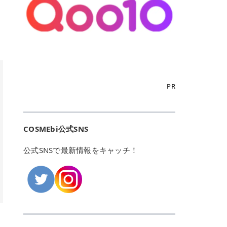
こからは、東京で人気のフレイアク
カリしたくありませんよね。エミナ
ント おすすめパーソナルカラー 02
> あんずのほのかに甘い香りがしま
るカーミングケアパッド」 ツボクサ
OFFクーポンなどを使って、SNSで
リニック・レジーナクリニック・エ
ルクリニックなら、最短1ヶ月ペー
モモ イエベ春・ブルベ夏 03 ワイン
すが > 強くないのでいつでも使える
エキス（保湿成分）配合で、肌荒れ
バズっている美容液やパック、限定
ミナルクリニック・リゼクリニック
スで通えるため、最短6ヶ月の全身
ベリー ブルベ冬 05 フィグピューレ
印象です > > 1本持っていると髪だ
や赤みが気になる肌をやさしく整え
の豪華キットをどこよりもお得にゲ
の4院について、おすすめのポイン
脱毛プランを選ぶことができます！
ブルベ夏・イエベ春 06 ラズベリー
けではなくボディやネイルケアにも
る低刺激設計のトナーパッドです。
ットできます✨ 豊富でリアルな口コ
トを詳しくご紹介します！ フレイア
（※予約状況や脱毛効果の個人差に
ケーキ ブルベ夏・ブルベ冬 07 フル
使えるのも◎ > > 引用元:コスメビ
アイテム詳細を見るQoo10での購入
ミや、ブランド公式ショップの出店
クリニック：選べるプランと女子に
よっては、6ヵ月で完了しない場合
ーツオレ イエベ春 40th ストロベリ
アイテム詳細を見るAmazonでのご
はこちら 4. SKINFOOD キャロット
も充実しているため、新作チェック
優しい手厚いサポート♡ ※満足度9
もあります）。 さらに、連続照射が
ーボンボン ブルベ夏 アイテム詳細
購入はこちら 2026年上半期 総合3
カロテン カーミングウォーターパッ
からリピート買いまで、美容マニア
6% 集計機関・アンケート内容：社
できる医療脱毛器を使っているた
を見るQoo10でのご購入はこちら
位 MAJOLICA MAJORCA（マジョリ
ド 「ゆらぎがちな肌をやさしく整え
の「欲しい」がすべて詰まったお買
内・施術済みフレイア顧客向けのア
め、全身の施術でも1回約60分で終
迷ったらこのカラーがおすすめ！ ナ
カ マジョルカ）「シャドーカスタマ
る植物由来カーミングケア」 βカロ
い物天国です。 Qoo10はこちら @C
ンケート 対象期間：2024/12/11～2
わります。 全国60院以上＆21時ま
PR
チュラルメイクなら「02 モモ」 自
イズ」 👑「シャドーカスタマイズ」
テンを含むにんじん由来成分で、乾
OSME アットコスメ（@cosme）
025/5/15 アンケート数:12606 フレ
で営業！ お仕事や学校の帰りにサク
然な血色感を演出できる万能カラ
の特徴 まばゆく発色フォルム整形シ
燥や外的刺激で不安定になりやすい
は、日本の美容マニアなら誰もが一
イアクリニックは、都内に新宿や渋
ッと寄りたい！という方にもエミナ
ー。 オフィスメイクなら「40th ス
ャドウ✨ 吸いこまれそうな奥行きの
肌をやさしく整えます。軽やかな使
度はお世話になる日本最大級の化粧
谷、銀座など7院があり、どこも駅
ルは強い味方。北海道から沖縄まで
トロベリーボンボン」 上品で落ち着
ある目もとをかなえる、フォルム整
用感も特長です。 アイテム詳細を見
品クチコミサイトです✨ 一番の魅力
から近くてアクセス抜群。平日は夜
全国に60院以上を展開しており、ど
いた印象に仕上がります。 毎日使い
形パウダーシャドウ。ひと塗りでま
るQoo10での購入はこちら 5. ANU
は、2,000万件を超える圧倒的なボ
COSMEbi公式SNS
21時まで開いているので、お仕事や
こも駅チカの好立地なんです。しか
やすい万能カラーなら「05 フィグ
ばゆく発色し、光の効果で目もとが
A 8ヒアルロン酸カテキンカーミン
リュームのリアルなクチコミ検索機
学校帰りにも通いやすいクリニック
も夜21時まで開いているので、忙し
ピューレ」 シーンを選ばず使える人
立体的に生まれ変わります。 実際に
グパッド 「うるおいを与えながら肌
能にあります。 自分の年齢や肌質
です。 ♡クイックプラン 時間をか
い毎日でも無理なく予定に組み込め
公式SNSで最新情報をキャッチ！
気カラーです。 韓国メイク・透明感
使用した方のクチコミ > 5 > 鮮やか
のキメを整えるバランスケアパッ
（乾燥肌・敏感肌など）、あるいは
けてしっかり脱毛。割引制度や保証
ます（※店舗によって診察時間は異
重視なら「06 ラズベリーケーキ」
発色✨ 吸い込まれそうな奥行きのあ
ド」 カテキン*1配合の極薄パッド
「毛穴」「美白」といった肌の悩み
サービスは充実！ 全身＋VIO 52,80
なります）。 そして嬉しいのが、施
青みピンクが透明感を引き立てま
る目もとを作れるアイシャドウ♡ >
で、肌にうるおいを与えながらキメ
に合わせてクチコミを絞り込めるた
0円(税込) 5回コース 所要時間が60
術室がカーテン仕切りではなくドア
す。 イエベ春なら「07 フルーツオ
パウダータイプなのに粉っぽさがな
を整え、すこやかな肌状態へ導くデ
め、自分に本当に合うコスメを失敗
分で完了 全身＋VIO＋顔 94,600円
付きの完全個室になっていること！
レ」 やわらかく可愛らしい印象に仕
くぴたっと密着♡発色が良くて煌め
イリーケアアイテムです。 *1 チャ
せずに見つけられる美容の羅針盤と
(税込) 5回コース 36箇所の脱毛が可
女性専用のプライベート空間なの
上がります。 よくある質問💡 色持
くパールが美しい✨ > 単色でも綺麗
カテキン（整肌成分） アイテム詳細
して絶大な信頼を得ています。 さら
能 ♡安心プラン １回、５回コー
で、周りの目を気にせずリラックス
ちはいい？ むちぷるティントはティ
にグラデーションを作れて簡単に立
を見るQoo10での購入はこちら 6.
に、年に数回発表される「ベストコ
ス、８回コースがあり、コース終了
して施術を受けられます。 痛みに配
ント処方のため、塗布後は色が定着
体感を出せます✨ > > カラーの名前
MEDIHEAL PDRNリフティングパッ
スメアワード（ベスコス）」は、日
後の追加照射の料金も設定していま
慮した医療脱毛器の導入と肌トラブ
しやすく、飲み物を飲んだあとでも
がまた可愛い💕 > PK321 ひとひら
ド 「ハリ感を意識したケアで肌をな
本の美容トレンドを大きく左右する