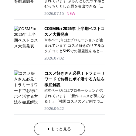
まれています ぷるんとしたツヤ感と
が多く、拭き取り後にそのまま部分
ら、コストパフォーマンスも重視し
す。 これから手軽に全身医療脱毛を
むっちりとした唇を演出できる「C
用パックとして使えるトナーパッド
たい方に！ メディオスターモノリス
始めたいと考えている方は、ぜひ最
ANMAKE（キャンメイク）むちぷる
2026.07.15
NEW
も増えています。 一方、拭き取り化
メディオスターNeXT PRO 公式サイ
後までチェックして、ご自身にぴっ
ティント」。 ティントならではの色
粧水は液体タイプのため、コットン
ト> レジーナクリニック 52,800円
たりのクリニック選びの参考にして
持ちに加え、プランパー効果※と保
に含ませて使用します。 使用量を調
(税込)/5回 99,000円(税込)/5回 ジェ
ください！ クリニック 全身＋VIO
湿ケアも叶えられることから、SNS
COSMEbi 2026年 上半期ベストコ
整しやすく、お気に入りの化粧水を
ントルシリーズを選べるため、脱毛
全身＋VIO＋顔 特徴 脱毛器 詳細 フ
でも話題の人気リップです。 「自分
スメ大賞発表
使いたい方やコストを抑えて続けた
機にこだわりたい方におすすめ！ ジ
レイアクリニック 52,800円(税込)/5
にはどのカラーが似合う？」「イエ
※本ページにはプロモーションが含
い方にもおすすめです。 トナーパッ
ェントルマックスプロ ジェントルマ
回 94,600円(税込)/5回 肌への負担
ベ・ブルベ別のおすすめは？」と気
まれています コスメ好きのリアルな
ドのメリット トナーパッドは、角質
ックスプロプラス ジェントルレーズ
に配慮しながら、コストパフォーマ
になっている方も多いのではないで
クチコミとSNSでの話題性をもとに
ケア・保湿ケア・部分用パックまで
プロ ソプラノチタニウム 公式サイ
ンスも重視したい方に！ メディオス
しょうか。 今回は6色のスウォッチ
選出された、COSMEbi 2026年上半
1枚で行える便利なスキンケアアイ
2026.07.02
ト> エミナルクリニック 49,500円
ターモノリス メディオスターNeXT
とともにご紹介！それぞれの色味や
期のベストコスメが決定！ 話題性・
テムです。 ここでは、トナーパッド
(税込)/6回 93,500円(税込)/6回 エミ
PRO 公式サイト> レジーナクリニッ
おすすめのパーソナルカラー、どん
使用感・仕上がりすべてを兼ね備え
を取り入れるメリットをご紹介しま
ナルクリニックの始めやすい料金設
ク 52,800円(税込)/5回 99,000円(税
なメイクに合うのかまで詳しく解説
た名品たちを、カテゴリ別にご紹介
コスメ好きさん必見！トラミーリ
す。 古い角質や皮脂汚れをやさしく
定！月々払いも安くて通いやすい ク
込)/5回 ジェントルシリーズを選べ
します✨ ※メイクアップ効果による
します。 本記事では、2025年11月
ワードでお得にポイ活する方法を
オフ トナーパッドを使用すること
リスタルプロ 公式サイト> リゼクリ
るため、脱毛機にこだわりたい方に
CANMAKE むちぷるティントとは？
～2026年4月までの半年間におい
徹底解説
で、洗顔だけでは落としきれない古
ニック 109,800円(税込)/5回 144,80
おすすめ！ ジェントルマックスプロ
CANMAKE むちぷるティントは、テ
て、COSMEbi内でのクチコミとSN
い角質や余分な皮脂汚れをやさしく
※本ページにはプロモーションが含
0円(税込)/5回 毛質に合わせて脱毛
ジェントルマックスプロプラス ジェ
ィント・プランパー・保湿ケアを1
Sでの話題性を元に選出されたコス
拭き取り、なめらかな肌へ整えま
まれています 「新作コスメが気にな
機を選択可能！有効期限も5年と長
ントルレーズプロ ソプラノチタニウ
本で叶えるリップです。 するすると
メやスキンケアなどの化粧品を「総
す。 保湿ケアまで1枚でできる 保湿
る！」「韓国コスメのメガ割でつい
くマイペースに通いやすい ラシャ
ム 公式サイト> エミナルクリニック
塗れるなめらかなテクスチャーで、
合」「デパコス」「プチプラ」「韓
成分を配合したトナーパッドなら、
買いすぎてしまう……」 そんな美容
メディオスターNeXT PRO ジェント
2026.06.22
49,500円(税込)/6回 93,500円(税
縦ジワをカバーしながら、むっちり
国コスメ」に分けて1位～3位までを
肌へうるおいを与えながらスキンケ
好きさんにおすすめなのが「トラミ
ルYAGプロ 公式サイト> ｜そもそも
込)/6回 エミナルクリニックの始め
としたツヤのある唇を演出します。
ランキング形式で発表！ 2026年上
アできるため、忙しい朝や夜の時短
ーリワード」です！ 普段のお買い物
医療脱毛って？エステ脱毛と何が違
やすい料金設定！月々払いも安くて
さらに、美容保湿成分を配合してい
半期 総合大賞 AMUSE（アミュー
ケアにもぴったりです。 部分パック
を少し工夫するだけでポイントを貯
うの？ 脱毛を考えたときに、まず悩
通いやすい クリスタルプロ 公式サ
るため、乾燥しにくくデイリー使い
ズ）「 ジェルフィットグロス」 👑
としても使える 多くのトナーパッド
められるため、コスメやスキンケア
もっと見る
むのが「医療脱毛とエステ脱毛、ど
イト> リゼクリニック 109,800円(税
にもぴったり！ アイテム詳細を見る
「ジェルフィットグロス」の特徴 唇
は、乾燥が気になる頬や額、小鼻な
にかかる費用を少しでも抑えたい方
っちがいいの？」ということではな