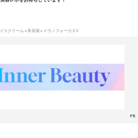
イスクリーム
»
美容液
»
メラノフォーカスV
PR