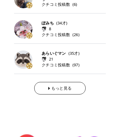
らの「のりかえ」や「お友だち紹
｜甘く可愛いモーヴピンク 鮮やかな
近、乾燥していた唇がプルンと見え
クチコミ投稿数
ナーパッドをご紹介します。 毎日使
タイミングで利用することが多いQ
(
6
)
脱毛の「熱破壊式」と「蓄熱式」と
介」も！ 6. 予約から脱毛施術まで
青みを感じるラズベリーピンク。 フ
てうれちい！ > > 引用元:コスメビ
いやすいトナーパッドから、スペシ
oo10 ・口コミを見ながら購入する
は？ 医療脱毛のレーザー機器には、
のステップ ・無料カウンセリングの
ェミニンな雰囲気を演出できる可愛
アイテム詳細を見るQoo10でのご購
ャルケアにぴったりなトナーパッド
＠cosme ・韓国コスメをチェック
大きく分けて「熱破壊式」と「蓄熱
予約方法 ・カウンセリング当日の持
らしいカラーです。 透明感を引き立
入はこちら 2026年上半期 総合2位
まで厳選しました。 1. MEDICUBE
する際によく見るOLIVE YOUNG GL
式」の2種類があり、それぞれ得意
ぽみち
(
34
才)
ち物 ・医師の問診とプラン提案 ・
てながら、甘さのある印象に。 韓国
柳屋（ヤナギヤ）「柳屋 あんず
PDRNピンクコラーゲンゲルトナー
OBAL など、すでに使い慣れている
な毛質が違います。 * 熱破壊式 高
施術当日の流れと次回予約の取り方
8
メイクやピンクメイクとも相性抜群
油」 👑「柳屋 あんず油」の特徴 1
パッド 「うるおいとハリ感をサポー
サイトが対象になっている場合も多
出力のレーザーをバチッ！と当て
7. 店舗一覧と美容医療メニュー ・
クチコミ投稿数
(
26
)
です。 フルーツオレ｜ピュア感あふ
00％植物由来の「柳屋 あんず油」
トし、なめらかな肌へ導く高密着ゲ
く、お買い物の内容や流れを変える
て、毛根の発毛組織に向けてレーザ
全国60院以上！エミナルクリニック
れるミルキーコーラル 白みを含んだ
フワッと香りさらっとまとまり、ツ
ルパッド」 PDRNやコラーゲン成分
必要はありません。 「どうせ買う予
ーを照射します。ワキやVIOのよう
の店舗一覧 ・脱毛だけじゃない！美
ミルキーなコーラルカラー。 やさし
ヤのある美しい髪に導きます。 ヘア
を配合し、乾燥やハリ不足が気にな
定だったコスメ」をトラミーリワー
な、太くて濃い毛にも使用が可能で
容医療メニュー 8. まとめ ｜エミナ
くふんわり発色し、粘膜リップのよ
だけでなく、ボディケア・ネイルケ
あらいぐマン
(
35
才)
る肌をしっとり整えるゲルタイプの
ドを経由するだけで、ポイントも一
す！その分、輪ゴムで弾かれたよう
ルクリニックの魅力とは？選ばれる
うな仕上がりになります。 柔らかく
アなど幅広く保湿ケア。 実際に使用
21
トナーパッド。密着力が高く、スキ
緒に受け取れる、そんな手軽さがあ
な強い痛みを感じやすい傾向があり
3つの特徴 ※1 開業2019年3月20日
可愛らしい印象になり、毎日使いた
した方のクチコミ > 5 > 1本あると
クチコミ投稿数
ンケアの土台ケアとして取り入れや
ります✨ またトラミーリワードに
(
97
)
ます。 * 蓄熱式 低出力のレーザー
～2026年6月30日時点(医療脱毛、
くなるナチュラルカラー。 スクール
便利なオイル😊 > 柳屋 あんず油 >
すいアイテムです。 アイテム詳細を
は、以下のような特徴があります！
を連続で当てて、毛の成長をコント
ハイフ、ダーマペン、美容点滴、医
メイクやオフィスメイクにもおすす
> ──────────── > > 100%植
見るQoo10での購入はこちら 2. BIO
・1ポイント＝1円でわかりやすい
ロールする部分（バルジ領域）にじ
療ダイエットなど) 「早く綺麗にな
めです。 40TH ストロベリーボンボ
物由来のオイル > > 白髪染めで傷ん
DANCE コラーゲンゲルトナーパッ
・選べるe-GIFT・Amazonギフト
わじわ熱を伝える方式です。急激な
りたいけど、痛いのはイヤだし、通
ン｜上品なピンクベージュ 黄みを抑
でいてパサついているので > オイル
ド 「うるおいを与えながら肌をやわ
券・ドットマネーなどに交換できる
熱さを感じにくく、痛みや肌への負
もっと見る
う時間もない…」医療脱毛にそんな
えたクリーミーなピンクベージュ。
は必需品です > > 少しとろみがある
らかく整える保湿ケアパッド」 ゲル
・トラミー会員なら無料で利用でき
担を抑えやすいのが嬉しいポイン
ハードルを感じていませんか？エミ
ほんのり青みを感じる絶妙なカラー
ものの、さらっと軽めのオイル > >
素材ならではの高密着設計で、肌に
る ・ポイ活初心者でも始めやすい
ト。顔や背中などの産毛や細い毛に
ナルクリニックは、そんな私たちの
で、自然な血色感を演出します。 肌
ベタつかなくて髪につけるとサラサ
うるおいを与えながらやさしく整え
編集部が厳選！トラミーリワードお
向いています。 最近は、この両方を
ワガママを叶えてくれるクリニック
になじみながらも、唇をふんわり明
ラでツヤが出ます✨ > > ドライヤー
る保湿特化型トナーパッド。乾燥し
すすめ3選 QOO10 Qoo10（キュー
使い分けられる優秀な脱毛機を導入
なんです！多くの女性から選ばれて
るく見せてくれるカラー。 オフィス
前とドライヤー後に使っていますが
やすい肌をふっくらとした印象に導
テン）は、話題の韓国コスメや最新
しているクリニックも増えているの
いる3つの魅力をご紹介します。 最
メイクやナチュラルメイクにもぴっ
> 髪がペタッとならなくて気に入っ
きます。 アイテム詳細を見るQoo1
のトレンドスキンケアがいち早く、
で、自分の毛質に合わせてお任せで
短6か月からの脱毛プランが選べ
たりです。 アイテム詳細を見るQoo
てます😊 > > ワンタッチキャップな
0での購入はこちら 3. SKIN1004 セ
驚きの価格で手に入る大人気の通販
きることが多いですよ。 ｜東京でお
る！ 「せっかく脱毛を始めたのに、
10でのご購入はこちら イエベ・ブ
ので開けやすく > 1滴ずつ出るので
ンテラ クイックカーミングパッド
サイトです！ 特に年4回開催される
すすめの医療脱毛クリニック4選 こ
次の予約が数ヶ月先…」なんてガッ
ルベ別おすすめカラー むちぷるティ
量を調節しやすく使いやすいです >
「ゆらぎやすい肌をすこやかに整え
ビッグセール「メガ割」では、20%