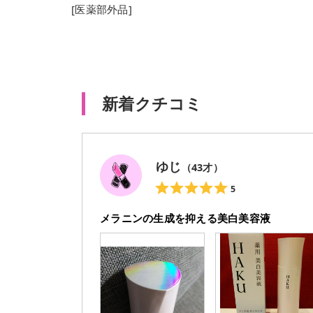
[医薬部外品]
新着クチコミ
ゆじ
（
43
才）
5
メラニンの生成を抑える美白美容液