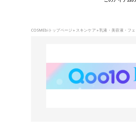
COSMEbiトップページ
»
スキンケア
»
乳液・美容液・フェ