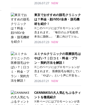
ナーパッド」は、化粧水や美容液を
2026.07.27
NEW
たっぷり含ませた丸型のコットンパ
ッド状のスキンケアアイテムです。
トナーパッドは洗顔後に肌をやさし
東京でおすすめの脱毛クリニック
く拭き取ることで、古い角質や余分
は？料金・顔/VIO/全身・脱毛機
な皮脂汚れをオフしながら、うるお
材を紹介！
いを与えられるのが特徴✨ さらに、
※このページにはプロモーションが
気になる部分には数分のせて部分用
含まれます。 「毎日のムダ毛処理、
パックとしても使用できるため、1
本当に面倒…」「夏に向けてツルツ
枚で「拭き取り」と「保湿ケア」の
ル肌になりたい！」 そう思って東京
2026.07.23
NEW
両方を叶えられます。 韓国コスメブ
で医療脱毛を探し始めても、クリニ
ランドを中心に人気を集めていまし
ックがたくさんありすぎてどこを選
たが、現在では日本でも定番のスキ
べばいいの？と迷ってしまいますよ
エミナルクリニックの医療脱毛は
ンケアアイテムとして幅広い世代に
ね。 この記事では、医療脱毛の基本
やばい？｜口コミ・料金・プラ
愛用されています。 トナーパッドの
から、東京で特に通いやすいフレイ
ン・契約方法を解説！
特徴 トナーパッドと拭き取り化粧水
アクリニック・レジーナクリニッ
※このページにはプロモーションが
の違い 「トナーパッド」と「拭き取
ク・エミナルクリニック・リゼクリ
含まれます。 医療脱毛を検討してい
り化粧水」はどちらも洗顔後に使用
ニックの4院について、分かりやす
て、「やばい」という声に不安を抱
するスキンケアアイテムですが、使
く解説します。 自分にぴったりのク
える方も多いのではないでしょう
2026.07.21
NEW
い方や特徴に違いがあります。 トナ
リニックを見つけて、面倒な自己処
か。 この記事では、エミナルクリニ
ーパッドは、化粧水があらかじめパ
理から卒業しちゃいましょう♪ クリ
ックの全身脱毛プランの詳しい料金
ッドに含まれているため、コットン
、
ニック 全身＋VIO 全身＋VIO＋顔 特
体系をはじめ、学生や友人同士でお
CANMAKEの大人気むちぷるティ
を用意する手間がなく、忙しい朝で
徴 脱毛器 詳細 フレイアクリニック
得になる割引キャンペーン、無料カ
ントを徹底紹介
もサッと使えるのが魅力です。 ま
52,800円(税込)/5回 94,600円(税
ウンセリングから施術までの具体的
※本ページにはプロモーションが含
た、保湿成分を豊富に配合した商品
込)/5回 肌への負担に配慮しなが
なステップを分かりやすく解説しま