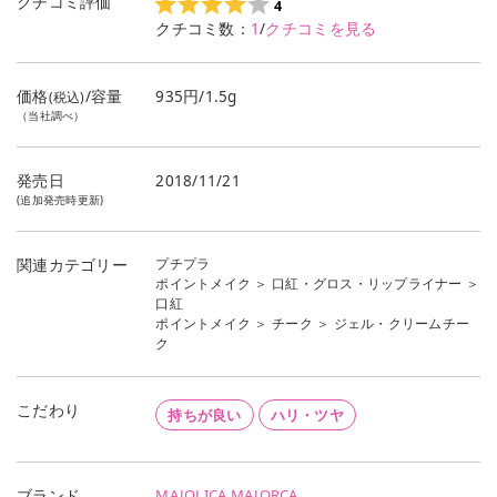
クチコミ評価
4
クチコミ数：
1
/
クチコミを見る
価格
/容量
935円/1.5g
(税込)
（当社調べ）
発売日
2018/11/21
(追加発売時更新)
プチプラ
関連カテゴリー
ポイントメイク
＞
口紅・グロス・リップライナー
＞
口紅
ポイントメイク
＞
チーク
＞
ジェル・クリームチー
ク
こだわり
持ちが良い
ハリ・ツヤ
MAJOLICA MAJORCA
ブランド