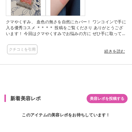
クマやくすみ、 血色の無さを自然にカバー！ ワンコインで手に
入る優秀コスメ ＊＊＊＊ 投稿をご覧くださり ありがとうござ
います！ 今回はクマやくすみでお悩みの方に ぜひ手に取って頂
きたい MAJOLICA MAJORCA メルティージェム PK210 のご紹
介です🤗 ---------- MAJOLICA MAJORCA メルティージェム PK21
クチコミを引用
0 ▶柔らかいサーモンピンクで、青クマだけでなく黒クマもカ
続きを読む
バー出来る！ ▶指塗りでポイント使いしやすいので気になった
部分だけこっそりカバー🙆🏻 --------------- 淡めで薄づきなので、
単色でアイカラーと言うよりかはアイシャドウベースなどに使
われるのがベスト、カラーコントロールはこれひとつで解決で
きそうです(❁´ω`❁) ここまで読んで下さり ありがとうございま
した🤭
新着美容レポ
美容レポを投稿する
このアイテムの美容レポをお待ちしています！