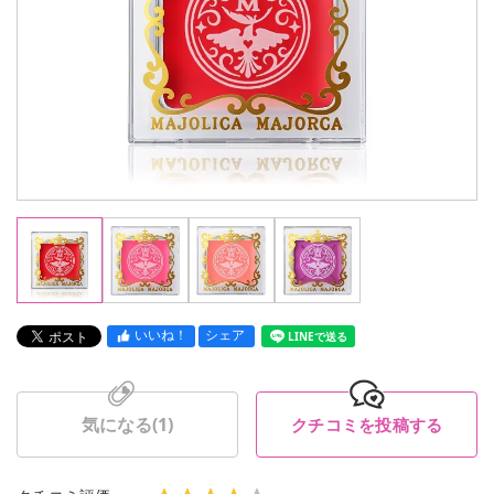
いいね！
シェア
LINEで送る
気になる(
1
)
クチコミを投稿する