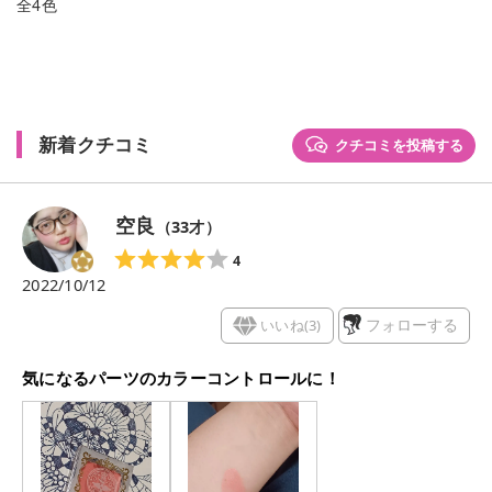
全4色
新着クチコミ
クチコミを投稿する
空良
（
33
才）
4
2022/10/12
いいね(
3
)
フォローする
気になるパーツのカラーコントロールに！