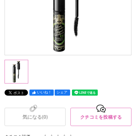
いいね！
シェア
LINEで送る
気になる(
0
)
クチコミを投稿する