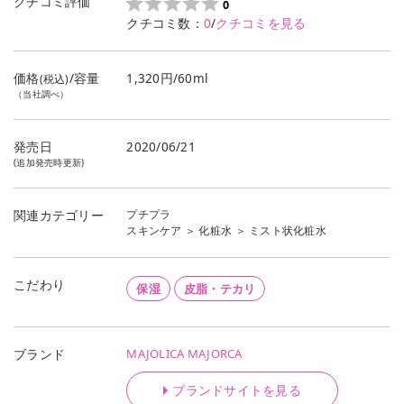
クチコミ評価
0
クチコミ数：
0
/
クチコミを見る
価格
/容量
1,320円/60ml
(税込)
（当社調べ）
発売日
2020/06/21
(追加発売時更新)
プチプラ
関連カテゴリー
スキンケア
＞
化粧水
＞
ミスト状化粧水
こだわり
保湿
皮脂・テカリ
MAJOLICA MAJORCA
ブランド
ブランドサイトを見る