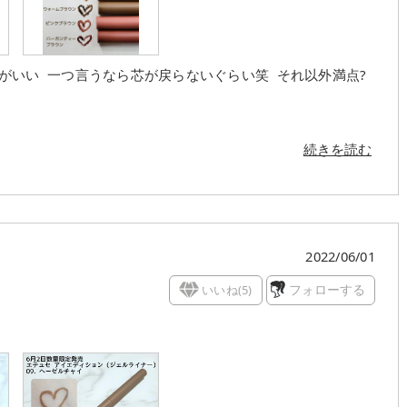
みがいい 一つ言うなら芯が戻らないぐらい笑 それ以外満点?
続きを読む
2022/06/01
いいね(
5
)
フォローする