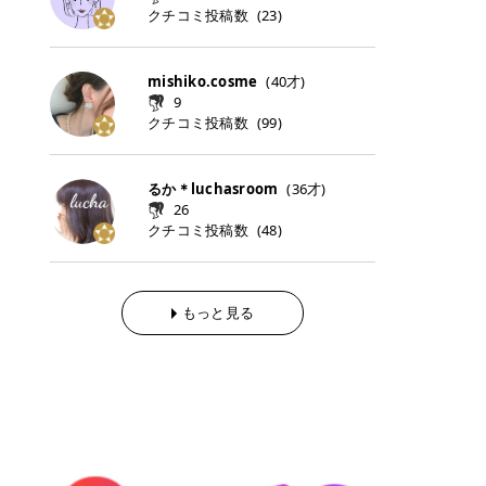
らの「のりかえ」や「お友だち紹
｜甘く可愛いモーヴピンク 鮮やかな
近、乾燥していた唇がプルンと見え
クチコミ投稿数
ナーパッドをご紹介します。 毎日使
タイミングで利用することが多いQ
(
23
)
脱毛の「熱破壊式」と「蓄熱式」と
介」も！ 6. 予約から脱毛施術まで
青みを感じるラズベリーピンク。 フ
てうれちい！ > > 引用元:コスメビ
いやすいトナーパッドから、スペシ
oo10 ・口コミを見ながら購入する
は？ 医療脱毛のレーザー機器には、
のステップ ・無料カウンセリングの
ェミニンな雰囲気を演出できる可愛
アイテム詳細を見るQoo10でのご購
ャルケアにぴったりなトナーパッド
＠cosme ・韓国コスメをチェック
大きく分けて「熱破壊式」と「蓄熱
予約方法 ・カウンセリング当日の持
らしいカラーです。 透明感を引き立
入はこちら 2026年上半期 総合2位
まで厳選しました。 1. MEDICUBE
する際によく見るOLIVE YOUNG GL
式」の2種類があり、それぞれ得意
mishiko.cosme
(
40
才)
ち物 ・医師の問診とプラン提案 ・
てながら、甘さのある印象に。 韓国
柳屋（ヤナギヤ）「柳屋 あんず
PDRNピンクコラーゲンゲルトナー
OBAL など、すでに使い慣れている
な毛質が違います。 * 熱破壊式 高
施術当日の流れと次回予約の取り方
9
メイクやピンクメイクとも相性抜群
油」 👑「柳屋 あんず油」の特徴 1
パッド 「うるおいとハリ感をサポー
サイトが対象になっている場合も多
出力のレーザーをバチッ！と当て
7. 店舗一覧と美容医療メニュー ・
クチコミ投稿数
(
99
)
です。 フルーツオレ｜ピュア感あふ
00％植物由来の「柳屋 あんず油」
トし、なめらかな肌へ導く高密着ゲ
く、お買い物の内容や流れを変える
て、毛根の発毛組織に向けてレーザ
全国60院以上！エミナルクリニック
れるミルキーコーラル 白みを含んだ
フワッと香りさらっとまとまり、ツ
ルパッド」 PDRNやコラーゲン成分
必要はありません。 「どうせ買う予
ーを照射します。ワキやVIOのよう
の店舗一覧 ・脱毛だけじゃない！美
ミルキーなコーラルカラー。 やさし
ヤのある美しい髪に導きます。 ヘア
を配合し、乾燥やハリ不足が気にな
定だったコスメ」をトラミーリワー
な、太くて濃い毛にも使用が可能で
容医療メニュー 8. まとめ ｜エミナ
くふんわり発色し、粘膜リップのよ
だけでなく、ボディケア・ネイルケ
るか＊luchasroom
(
36
才)
る肌をしっとり整えるゲルタイプの
ドを経由するだけで、ポイントも一
す！その分、輪ゴムで弾かれたよう
ルクリニックの魅力とは？選ばれる
うな仕上がりになります。 柔らかく
アなど幅広く保湿ケア。 実際に使用
26
トナーパッド。密着力が高く、スキ
緒に受け取れる、そんな手軽さがあ
な強い痛みを感じやすい傾向があり
3つの特徴 ※1 開業2019年3月20日
可愛らしい印象になり、毎日使いた
した方のクチコミ > 5 > 1本あると
クチコミ投稿数
ンケアの土台ケアとして取り入れや
ります✨ またトラミーリワードに
(
48
)
ます。 * 蓄熱式 低出力のレーザー
～2026年6月30日時点(医療脱毛、
くなるナチュラルカラー。 スクール
便利なオイル😊 > 柳屋 あんず油 >
すいアイテムです。 アイテム詳細を
は、以下のような特徴があります！
を連続で当てて、毛の成長をコント
ハイフ、ダーマペン、美容点滴、医
メイクやオフィスメイクにもおすす
> ──────────── > > 100%植
見るQoo10での購入はこちら 2. BIO
・1ポイント＝1円でわかりやすい
ロールする部分（バルジ領域）にじ
療ダイエットなど) 「早く綺麗にな
めです。 40TH ストロベリーボンボ
物由来のオイル > > 白髪染めで傷ん
DANCE コラーゲンゲルトナーパッ
・選べるe-GIFT・Amazonギフト
わじわ熱を伝える方式です。急激な
りたいけど、痛いのはイヤだし、通
ン｜上品なピンクベージュ 黄みを抑
でいてパサついているので > オイル
ド 「うるおいを与えながら肌をやわ
券・ドットマネーなどに交換できる
熱さを感じにくく、痛みや肌への負
もっと見る
う時間もない…」医療脱毛にそんな
えたクリーミーなピンクベージュ。
は必需品です > > 少しとろみがある
らかく整える保湿ケアパッド」 ゲル
・トラミー会員なら無料で利用でき
担を抑えやすいのが嬉しいポイン
ハードルを感じていませんか？エミ
ほんのり青みを感じる絶妙なカラー
ものの、さらっと軽めのオイル > >
素材ならではの高密着設計で、肌に
る ・ポイ活初心者でも始めやすい
ト。顔や背中などの産毛や細い毛に
ナルクリニックは、そんな私たちの
で、自然な血色感を演出します。 肌
ベタつかなくて髪につけるとサラサ
うるおいを与えながらやさしく整え
編集部が厳選！トラミーリワードお
向いています。 最近は、この両方を
ワガママを叶えてくれるクリニック
になじみながらも、唇をふんわり明
ラでツヤが出ます✨ > > ドライヤー
る保湿特化型トナーパッド。乾燥し
すすめ3選 QOO10 Qoo10（キュー
使い分けられる優秀な脱毛機を導入
なんです！多くの女性から選ばれて
るく見せてくれるカラー。 オフィス
前とドライヤー後に使っていますが
やすい肌をふっくらとした印象に導
テン）は、話題の韓国コスメや最新
しているクリニックも増えているの
いる3つの魅力をご紹介します。 最
メイクやナチュラルメイクにもぴっ
> 髪がペタッとならなくて気に入っ
きます。 アイテム詳細を見るQoo1
のトレンドスキンケアがいち早く、
で、自分の毛質に合わせてお任せで
短6か月からの脱毛プランが選べ
たりです。 アイテム詳細を見るQoo
てます😊 > > ワンタッチキャップな
0での購入はこちら 3. SKIN1004 セ
驚きの価格で手に入る大人気の通販
きることが多いですよ。 ｜東京でお
る！ 「せっかく脱毛を始めたのに、
10でのご購入はこちら イエベ・ブ
ので開けやすく > 1滴ずつ出るので
ンテラ クイックカーミングパッド
サイトです！ 特に年4回開催される
すすめの医療脱毛クリニック4選 こ
次の予約が数ヶ月先…」なんてガッ
ルベ別おすすめカラー むちぷるティ
量を調節しやすく使いやすいです >
「ゆらぎやすい肌をすこやかに整え
ビッグセール「メガ割」では、20%