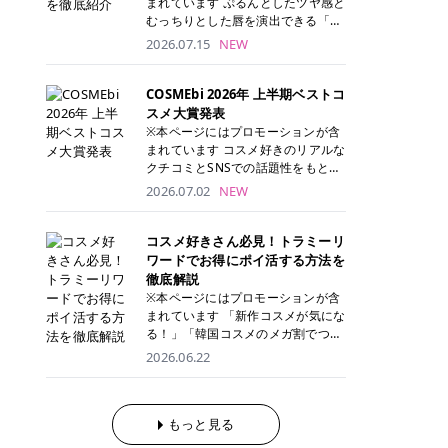
まれています ぷるんとしたツヤ感と
が多く、拭き取り後にそのまま部分
ら、コストパフォーマンスも重視し
す。 これから手軽に全身医療脱毛を
むっちりとした唇を演出できる「C
用パックとして使えるトナーパッド
たい方に！ メディオスターモノリス
始めたいと考えている方は、ぜひ最
ANMAKE（キャンメイク）むちぷる
2026.07.15
NEW
も増えています。 一方、拭き取り化
メディオスターNeXT PRO 公式サイ
後までチェックして、ご自身にぴっ
ティント」。 ティントならではの色
粧水は液体タイプのため、コットン
ト> レジーナクリニック 52,800円
たりのクリニック選びの参考にして
持ちに加え、プランパー効果※と保
に含ませて使用します。 使用量を調
(税込)/5回 99,000円(税込)/5回 ジェ
ください！ クリニック 全身＋VIO
湿ケアも叶えられることから、SNS
COSMEbi 2026年 上半期ベストコ
整しやすく、お気に入りの化粧水を
ントルシリーズを選べるため、脱毛
全身＋VIO＋顔 特徴 脱毛器 詳細 フ
でも話題の人気リップです。 「自分
スメ大賞発表
使いたい方やコストを抑えて続けた
機にこだわりたい方におすすめ！ ジ
レイアクリニック 52,800円(税込)/5
にはどのカラーが似合う？」「イエ
※本ページにはプロモーションが含
い方にもおすすめです。 トナーパッ
ェントルマックスプロ ジェントルマ
回 94,600円(税込)/5回 肌への負担
ベ・ブルベ別のおすすめは？」と気
まれています コスメ好きのリアルな
ドのメリット トナーパッドは、角質
ックスプロプラス ジェントルレーズ
に配慮しながら、コストパフォーマ
になっている方も多いのではないで
クチコミとSNSでの話題性をもとに
ケア・保湿ケア・部分用パックまで
プロ ソプラノチタニウム 公式サイ
ンスも重視したい方に！ メディオス
しょうか。 今回は6色のスウォッチ
選出された、COSMEbi 2026年上半
1枚で行える便利なスキンケアアイ
2026.07.02
NEW
ト> エミナルクリニック 49,500円
ターモノリス メディオスターNeXT
とともにご紹介！それぞれの色味や
期のベストコスメが決定！ 話題性・
テムです。 ここでは、トナーパッド
(税込)/6回 93,500円(税込)/6回 エミ
PRO 公式サイト> レジーナクリニッ
おすすめのパーソナルカラー、どん
使用感・仕上がりすべてを兼ね備え
を取り入れるメリットをご紹介しま
ナルクリニックの始めやすい料金設
ク 52,800円(税込)/5回 99,000円(税
なメイクに合うのかまで詳しく解説
た名品たちを、カテゴリ別にご紹介
コスメ好きさん必見！トラミーリ
す。 古い角質や皮脂汚れをやさしく
定！月々払いも安くて通いやすい ク
込)/5回 ジェントルシリーズを選べ
します✨ ※メイクアップ効果による
します。 本記事では、2025年11月
ワードでお得にポイ活する方法を
オフ トナーパッドを使用すること
リスタルプロ 公式サイト> リゼクリ
るため、脱毛機にこだわりたい方に
CANMAKE むちぷるティントとは？
～2026年4月までの半年間におい
徹底解説
で、洗顔だけでは落としきれない古
ニック 109,800円(税込)/5回 144,80
おすすめ！ ジェントルマックスプロ
CANMAKE むちぷるティントは、テ
て、COSMEbi内でのクチコミとSN
い角質や余分な皮脂汚れをやさしく
※本ページにはプロモーションが含
0円(税込)/5回 毛質に合わせて脱毛
ジェントルマックスプロプラス ジェ
ィント・プランパー・保湿ケアを1
Sでの話題性を元に選出されたコス
拭き取り、なめらかな肌へ整えま
まれています 「新作コスメが気にな
機を選択可能！有効期限も5年と長
ントルレーズプロ ソプラノチタニウ
本で叶えるリップです。 するすると
メやスキンケアなどの化粧品を「総
す。 保湿ケアまで1枚でできる 保湿
る！」「韓国コスメのメガ割でつい
くマイペースに通いやすい ラシャ
ム 公式サイト> エミナルクリニック
塗れるなめらかなテクスチャーで、
合」「デパコス」「プチプラ」「韓
成分を配合したトナーパッドなら、
買いすぎてしまう……」 そんな美容
メディオスターNeXT PRO ジェント
2026.06.22
49,500円(税込)/6回 93,500円(税
縦ジワをカバーしながら、むっちり
国コスメ」に分けて1位～3位までを
肌へうるおいを与えながらスキンケ
好きさんにおすすめなのが「トラミ
ルYAGプロ 公式サイト> ｜そもそも
込)/6回 エミナルクリニックの始め
としたツヤのある唇を演出します。
ランキング形式で発表！ 2026年上
アできるため、忙しい朝や夜の時短
ーリワード」です！ 普段のお買い物
医療脱毛って？エステ脱毛と何が違
やすい料金設定！月々払いも安くて
さらに、美容保湿成分を配合してい
半期 総合大賞 AMUSE（アミュー
ケアにもぴったりです。 部分パック
を少し工夫するだけでポイントを貯
うの？ 脱毛を考えたときに、まず悩
通いやすい クリスタルプロ 公式サ
るため、乾燥しにくくデイリー使い
ズ）「 ジェルフィットグロス」 👑
としても使える 多くのトナーパッド
められるため、コスメやスキンケア
もっと見る
むのが「医療脱毛とエステ脱毛、ど
イト> リゼクリニック 109,800円(税
にもぴったり！ アイテム詳細を見る
「ジェルフィットグロス」の特徴 唇
は、乾燥が気になる頬や額、小鼻な
にかかる費用を少しでも抑えたい方
っちがいいの？」ということではな