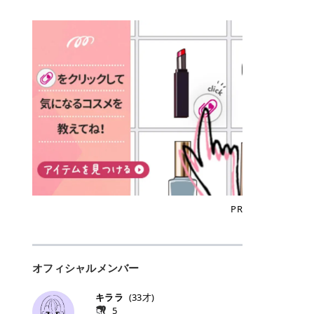
込)/5回 144,800円(税込)/5回 毛質に
Qoo10でのご購入はこちら CANMA
に触れた瞬間、ぷるんとしたジェリ
どに数分のせることで、集中保湿ケ
にぴったり。 Qoo10も、オリヤン
いでしょうか。 ズバリ、効果を実感
合わせて脱毛機を選択可能！有効期
KE むちぷるティント全色一覧 モモ
ーグロスが広がり、ふっくらボリュ
アとしても活用できます。 トナーパ
も、＠cosmeも、いつものコスメ購
するまでの期間や必要な施術回数が
限も5年と長くマイペースに通いや
｜血色感じるヌーディーピンク 桃の
ーム感のある仕上がりに✨ まるでリ
ッドの選び方 トナーパッドは、配合
入を“ちょっとお得”に変えられるの
大きな違いとして挙げられます！ 医
すい ラシャ メディオスターNeXT P
ような血色感を演出するヌーディー
フティングしたような、新しいリッ
成分やパッドの素材によって特徴が
が、トラミーリワードです✨ 今回
療脱毛は、医療機関（クリニックや
RO ジェントルYAGプロ 公式サイト
ピンク。 黄みと青みのバランスが良
プティンググロス💄 実際に使用した
異なります。 自分の肌悩みや理想の
は、トラミーリワードの特徴や活用
皮膚科など）だけで扱える高出力の
> ※医療脱毛は自由診療です。治療
く、自然になじむコーラル系カラー
方のクチコミ > 5 > プルプル > 唇に
仕上がりに合わせて選ぶことで、毎
方法、美容好きさんにおすすめな理
レーザーを使って、発毛組織にアプ
には赤み、痒み、火傷、毛嚢炎、一
です。 自然な血色感をプラスしてく
塗るPDRNグロス > > AMUSE ジェ
日のスキンケアに取り入れやすくな
由を詳しくご紹介します！ トラミー
ローチする施術といわれています。
時的な硬毛化などのリスクが伴いま
れるので、ナチュラルメイクとの相
ルフィットグロス > > ぷっくりツヤ
ります。 肌悩みに合わせて選ぶ パ
リワードとは？ 「トラミーリワー
そのため、少ない回数で永久脱毛
す。 目次▼ 1. エミナルクリニック
性抜群。 可愛らしく、多幸感のある
ツヤだけどベタっとした感じはなく
ッドの素材で選ぶ トナーパッドの使
ド」は、東証グロース上場企業であ
（※）を目指すことができます。
の魅力とは？選ばれる3つの特徴 ・
印象に仕上がります。 ワインベリー
て使いやすいですね。プランピング
い方 洗顔後すぐの清潔な肌に使用し
る株式会社アイズが運営する、安
（※永久脱毛とは一生毛が1本も生
最短6か月からの脱毛プランが選べ
｜気品をまとうローズレッド 深みの
効果で少しスーッとします。ここは
ます。 STEP1 エンボス面（凹凸
心・安全なポイントサイト機能で
えてこないという意味ではなく、ア
る！ ・全国60院以上＆21時まで営
ある青みレッド。 大人っぽく華やか
好き嫌いがあるかもしれませんが慣
面）で顔全体をやさしく拭き取りま
す。 トラミーリワードは、トラミー
メリカの基準に基づき「長期間にわ
業！ ・痛みに配慮した医療脱毛器の
な印象を与えるベリーカラーです。
れますね。 > > 分かりにくいけど、
す。 特に小鼻・あご・額など皮脂や
会員向けのポイントサービスです。
たって毛量が明らかに減少している
導入と肌トラブル対応 2. エミナル
ひと塗りで顔全体が華やかになり、
チップは片面がツルツル、片面がモ
古い角質が気になる部分は丁寧にな
対象ショップやサービスを利用する
状態が維持されること」を指しま
クリニックの口コミ・評判 3. エミ
リップを主役にしたメイクが完成。
ケモケになってます。 > > 桜グロス
じませましょう。 STEP2 パッドを
ことでポイントを獲得でき、貯まっ
す。） 一方のエステ脱毛は、出力が
ナルクリニックの全身脱毛料金プラ
クールで上品な雰囲気を演出できま
【日本限定色】：上品なピンクベー
裏返し、フラット面で顔全体をやさ
たポイントはAmazonギフト券やド
優しい機器を使うため痛みが少ない
ン ・全身脱毛の基本コースと料金
す。 フィグピューレ｜色っぽさと上
ジュ > > すももパールグロス【日本
PR
しく押さえながら化粧水をなじませ
ットマネーなどに交換できます。 普
のがメリットですが、毛根を破壊す
・追加費用がかからないシステム ・
品さを叶える赤みローズ 赤みとくす
限定色】：微細なラメがきらめく血
ます。 STEP3 その後は美容液・乳
段のネットショッピングを活用しな
ることはできないので一時的な減毛
支払い方法｜決済方法と医療ローン
みをほどよく含んだローズカラー。
色がよく見えるピンク。 > > どちら
液・クリームなど、普段どおりのス
がらポイントを貯められるため、ポ
にとどまります。結果的に、何度も
の活用も！ 4. エミナルクリニック
ニュートラルな発色で、肌色を選び
も上品で使いやすい色ですね。すも
キンケアを行います。 乾燥が気にな
イ活初心者でも始めやすいのが魅力
通う必要が出てくることが多くなり
の熱破壊式の脱毛機 5. エミナルク
にくい万能カラーです。 派手すぎず
もパールグロスの方がラメが入って
る部分には2〜5分程度のせて部分用
です✨ トラミーリワードの特徴 普
ます。 なお、医療脱毛は保険がきか
リニックのお得な割引・キャンペー
オフィシャルメンバー
落ち着いた印象に仕上がり、オン・
いるので華やかそうに見えるけど、
パックとして使用するのもおすすめ
段よく使っているコスメ通販サイト
ない自由診療なので、クリニックに
ン制度 ・学生プラン｜学生証の提示
オフ問わず使いやすいカラー。 きれ
付けてみると落ち着いた色ですね。
です。 おすすめトナーパッド7選 こ
を、トラミーリワード経由にするだ
よって料金設定が自由に決められて
で割引 ・ペア限定プラン｜家族や友
いめメイクにもカジュアルメイクに
> > スキンケア成分が配合されてい
キララ
(
33
才)
こからは、保湿ケアや肌荒れケア、
けでポイントが貯まるのが大きな魅
います。だからこそ、しっかり比較
人と一緒にスタートできる ・他社か
もマッチします。 ラズベリーケーキ
て保湿もしっかりしてくれます。最
5
毛穴ケアなど目的別におすすめのト
力です✨ 例えば、、、 ・メガ割の
して選ぶことが大切なのです。 医療