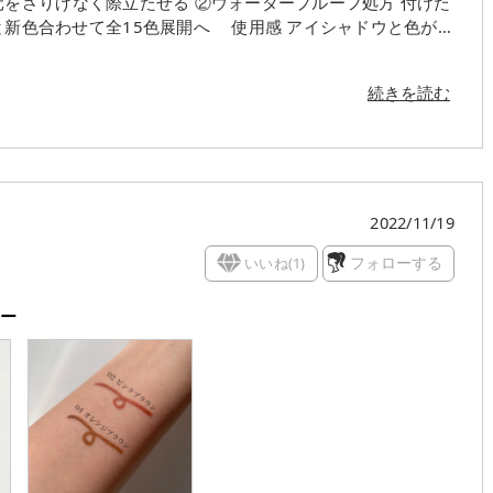
る ②ウォータープルーフ処方 付けた
ようになっててセットで使うとめちゃくちゃ可愛い❤️ 淡
ンカラーを差し色にしても良いし締め色としても使える抜け感
続きを読む
すいけど芯を出したら戻らないからそこだけ注意が必要⚠️
2022/11/19
いいね(
1
)
フォローする
ナー