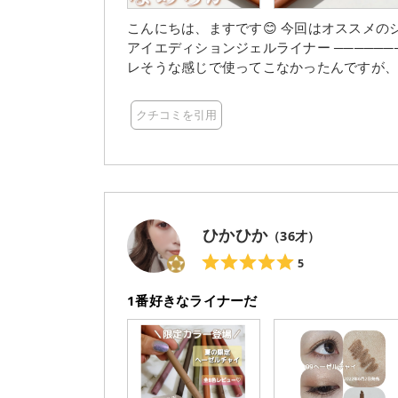
こんにちは、ますです😊 今回はオススメのジェルライナーをご紹介します‼︎ ──────────── ettusais
アイエディションジェルライナー ──────────── ジェルライナーって勝手なイ
レそうな感じで使ってこなかったんですが、
優勝でした🙆‍♀️ 【商品の特徴】 落ちにくい。するする描ける 密着ジェルライナー。 極細ラインが 溶け込
むようになじんで 目もとを際立たせるジェルライナー ・濃密な発色を実現するジェ
クチコミを引用
の仕上がりが長時間持続 ・ウォータープルーフ処方 【色味】 02 ピンクブラウン 可愛
ウンカラー 目のキワに使えば自然に粘膜拡張できる！ 04 オレンジブラウン 目元
になるオレンジブラウンカラー オレンジよ
やすい✨ 気になった方はぜひ参考にしてみ
ひかひか
（
36
才）
5
1番好きなライナーだ