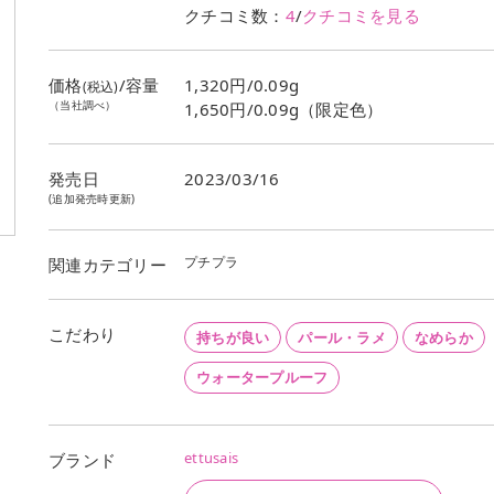
クチコミ数：
4
/
クチコミを見る
価格
/容量
1,320円/0.09g
(税込)
（当社調べ）
1,650円/0.09g（限定色）
発売日
2023/03/16
(追加発売時更新)
プチプラ
関連カテゴリー
こだわり
持ちが良い
パール・ラメ
なめらか
ウォータープルーフ
ettusais
ブランド