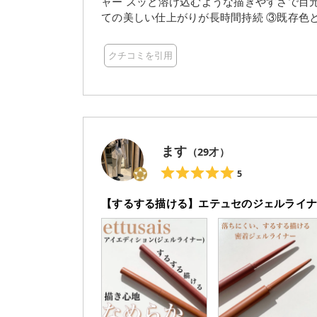
ャー スッと溶け込むような描きやすさで目元をさりげなく際立たせ
ての美しい仕上がりが長時間持続 ③既存色と新色合わせて全15色展開へ 使用感 アイシャドウと色が合
うように同じカラー展開だからセットで使える
いアイシャドウと合わせてこの赤みブラウ
クチコミを引用
カラーが最高☝️ スルスル描きや
ます
（
29
才）
5
【するする描ける】エテュセのジェルライ