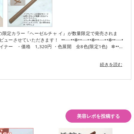
夏の限定カラー『ヘーゼルチャ イ』が数量限定で発売されま
せていただきます！ ••┈┈••✼••┈┈••✼••┈┈••✼••┈┈•
ナー ・価格 1,320円 ・色展開 全8色(限定1色) ✼••┈
 全色、黒や茶など定番色にひとさ じトレンドの色味を加えたような 絶妙
ラウン くすみがかった深みのあるワインレッ ド。 大人っぽ
続きを読む
ン けっこうピンクでアイシャドウとして も使えるカラー。
ブラウン 8色の中では一番王道なブラウン。 04 オレンジ
 夏や秋にぴったりなトレンドカラー！ 05 オリーブブラ
で大人な印象に♡ 06 グレージュ ブラックに近いけどブラ
クカラー。 しっかり目元を締めてくれます 08 カシスシ
 くすみがかったラベンダーピンクで 春らしい印象に♪ 0
あるゴールドベージュ。 ブラウンよりも明るくて抜け感のあ る
 描きにくい目の際もスルスル描く ことができました。 さ
美容レポを投稿する
仕上がるのに、なんとウ ォータープルーフ! 指でゴシゴシ
滲まず少し色が 薄くなるぐらいでした? ヘーゼルチャイは数
?