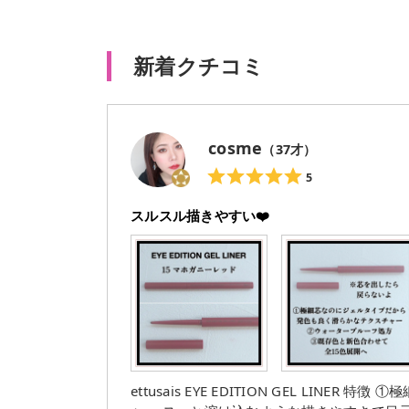
新着クチコミ
cosme
（
37
才）
5
スルスル描きやすい❤️
ettusais EYE EDITION GEL LINER 特徴 ①極細芯なのにジェルタイプだから発色も良く滑らかなテクスチ