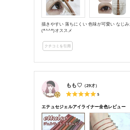
描きやすい 落ちにくい 色味が可愛い なじ
(*^^*)オススメ
クチコミを引用
もも♡
（
29
才）
5
エテュセジェルアイライナー全色レビュー