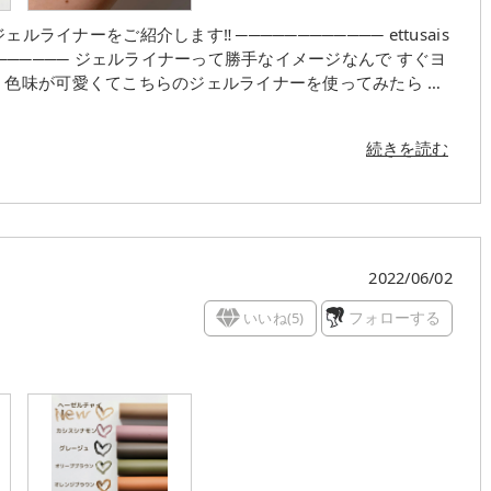
メージなんで すぐヨ
 色味が可愛くてこちらのジェルライナーを使ってみたら 大
ルタイプ ・つけたて
続きを読む
らしいピンクブラ
が一気に柔らかい印象
りはブラウン味が強いから カラーメイク初心者さんでも使い
てください💗
2022/06/02
いいね(
5
)
フォローする