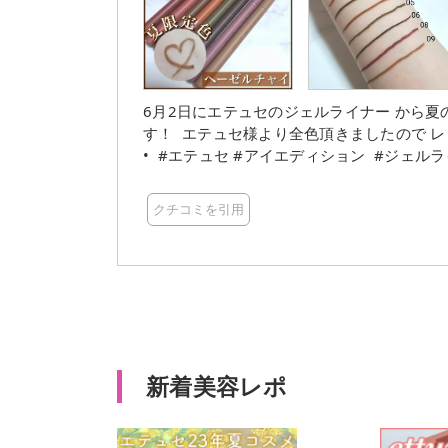
6月2日にエテュセのジェルライナー から
す！ エテュセ様より全色頂きましたので レビューさ
• #エテュセ #アイエディション #ジェルライ
┈••✼••┈┈••✼••┈┈••✼••┈┈••✼
なニュアンスカラー。 01 バーガンディブ
クチコミを引用
くておしゃれな目元に♪ 02 ピンクブラウ
女の子らしく可愛い印象に。 03 ウォーム
ブラウン テラコッタに近いオレンジブラウン
ウン グリーンが強いカーキ。 目元をシック
ックほど主 張しすぎない柔らかい色味のダー
ナモン スモーキー感のあるピンクパープル。
9.ヘーゼルチャイ(数量限定) 黄み強めの
仕上がりに♪ 驚くほどなめらかな描き心地!
新着美容レポ
らに嬉しいのが、やさしいタッチ でふんわり
こすってみても全然よ れないし、泣いても
量限定なのでぜひチェックしてみてください