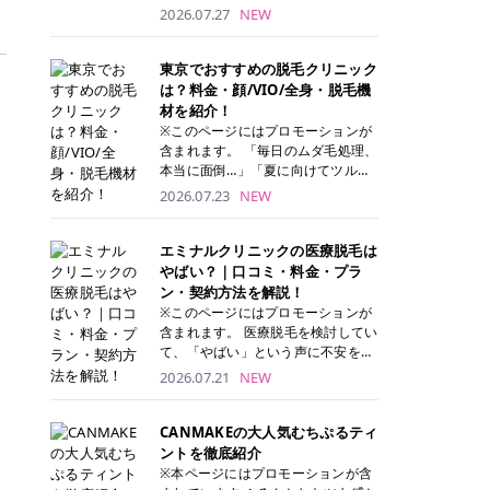
ナーパッド」は、化粧水や美容液を
2026.07.27
NEW
たっぷり含ませた丸型のコットンパ
ッド状のスキンケアアイテムです。
トナーパッドは洗顔後に肌をやさし
東京でおすすめの脱毛クリニック
く拭き取ることで、古い角質や余分
は？料金・顔/VIO/全身・脱毛機
な皮脂汚れをオフしながら、うるお
材を紹介！
いを与えられるのが特徴✨ さらに、
※このページにはプロモーションが
気になる部分には数分のせて部分用
含まれます。 「毎日のムダ毛処理、
パックとしても使用できるため、1
本当に面倒…」「夏に向けてツルツ
枚で「拭き取り」と「保湿ケア」の
ル肌になりたい！」 そう思って東京
2026.07.23
NEW
両方を叶えられます。 韓国コスメブ
で医療脱毛を探し始めても、クリニ
ランドを中心に人気を集めていまし
ックがたくさんありすぎてどこを選
たが、現在では日本でも定番のスキ
べばいいの？と迷ってしまいますよ
エミナルクリニックの医療脱毛は
ンケアアイテムとして幅広い世代に
ね。 この記事では、医療脱毛の基本
やばい？｜口コミ・料金・プラ
愛用されています。 トナーパッドの
から、東京で特に通いやすいフレイ
ン・契約方法を解説！
特徴 トナーパッドと拭き取り化粧水
アクリニック・レジーナクリニッ
※このページにはプロモーションが
の違い 「トナーパッド」と「拭き取
ク・エミナルクリニック・リゼクリ
含まれます。 医療脱毛を検討してい
り化粧水」はどちらも洗顔後に使用
ニックの4院について、分かりやす
て、「やばい」という声に不安を抱
するスキンケアアイテムですが、使
く解説します。 自分にぴったりのク
える方も多いのではないでしょう
2026.07.21
NEW
い方や特徴に違いがあります。 トナ
リニックを見つけて、面倒な自己処
か。 この記事では、エミナルクリニ
ーパッドは、化粧水があらかじめパ
理から卒業しちゃいましょう♪ クリ
ックの全身脱毛プランの詳しい料金
ッドに含まれているため、コットン
ニック 全身＋VIO 全身＋VIO＋顔 特
体系をはじめ、学生や友人同士でお
CANMAKEの大人気むちぷるティ
を用意する手間がなく、忙しい朝で
徴 脱毛器 詳細 フレイアクリニック
得になる割引キャンペーン、無料カ
ントを徹底紹介
もサッと使えるのが魅力です。 ま
52,800円(税込)/5回 94,600円(税
ウンセリングから施術までの具体的
※本ページにはプロモーションが含
た、保湿成分を豊富に配合した商品
込)/5回 肌への負担に配慮しなが
なステップを分かりやすく解説しま