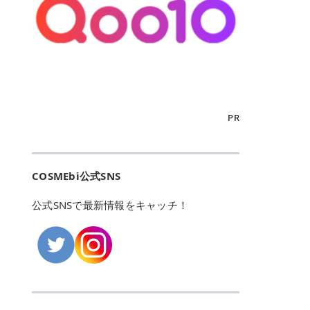
こからは、東京で人気のフレイアク
カリしたくありませんよね。エミナ
ント おすすめパーソナルカラー 02
> あんずのほのかに甘い香りがしま
るカーミングケアパッド」 ツボクサ
OFFクーポンなどを使って、SNSで
リニック・レジーナクリニック・エ
ルクリニックなら、最短1ヶ月ペー
モモ イエベ春・ブルベ夏 03 ワイン
すが > 強くないのでいつでも使える
エキス（保湿成分）配合で、肌荒れ
バズっている美容液やパック、限定
ミナルクリニック・リゼクリニック
スで通えるため、最短6ヶ月の全身
ベリー ブルベ冬 05 フィグピューレ
印象です > > 1本持っていると髪だ
や赤みが気になる肌をやさしく整え
の豪華キットをどこよりもお得にゲ
の4院について、おすすめのポイン
脱毛プランを選ぶことができます！
ブルベ夏・イエベ春 06 ラズベリー
けではなくボディやネイルケアにも
る低刺激設計のトナーパッドです。
ットできます✨ 豊富でリアルな口コ
トを詳しくご紹介します！ フレイア
（※予約状況や脱毛効果の個人差に
ケーキ ブルベ夏・ブルベ冬 07 フル
使えるのも◎ > > 引用元:コスメビ
アイテム詳細を見るQoo10での購入
ミや、ブランド公式ショップの出店
クリニック：選べるプランと女子に
よっては、6ヵ月で完了しない場合
ーツオレ イエベ春 40th ストロベリ
アイテム詳細を見るAmazonでのご
はこちら 4. SKINFOOD キャロット
も充実しているため、新作チェック
優しい手厚いサポート♡ ※満足度9
もあります）。 さらに、連続照射が
ーボンボン ブルベ夏 アイテム詳細
購入はこちら 2026年上半期 総合3
カロテン カーミングウォーターパッ
からリピート買いまで、美容マニア
6% 集計機関・アンケート内容：社
できる医療脱毛器を使っているた
を見るQoo10でのご購入はこちら
位 MAJOLICA MAJORCA（マジョリ
ド 「ゆらぎがちな肌をやさしく整え
の「欲しい」がすべて詰まったお買
内・施術済みフレイア顧客向けのア
め、全身の施術でも1回約60分で終
迷ったらこのカラーがおすすめ！ ナ
カ マジョルカ）「シャドーカスタマ
る植物由来カーミングケア」 βカロ
い物天国です。 Qoo10はこちら @C
ンケート 対象期間：2024/12/11～2
わります。 全国60院以上＆21時ま
PR
チュラルメイクなら「02 モモ」 自
イズ」 👑「シャドーカスタマイズ」
テンを含むにんじん由来成分で、乾
OSME アットコスメ（@cosme）
025/5/15 アンケート数:12606 フレ
で営業！ お仕事や学校の帰りにサク
然な血色感を演出できる万能カラ
の特徴 まばゆく発色フォルム整形シ
燥や外的刺激で不安定になりやすい
は、日本の美容マニアなら誰もが一
イアクリニックは、都内に新宿や渋
ッと寄りたい！という方にもエミナ
ー。 オフィスメイクなら「40th ス
ャドウ✨ 吸いこまれそうな奥行きの
肌をやさしく整えます。軽やかな使
度はお世話になる日本最大級の化粧
谷、銀座など7院があり、どこも駅
ルは強い味方。北海道から沖縄まで
トロベリーボンボン」 上品で落ち着
ある目もとをかなえる、フォルム整
用感も特長です。 アイテム詳細を見
品クチコミサイトです✨ 一番の魅力
から近くてアクセス抜群。平日は夜
全国に60院以上を展開しており、ど
いた印象に仕上がります。 毎日使い
形パウダーシャドウ。ひと塗りでま
るQoo10での購入はこちら 5. ANU
は、2,000万件を超える圧倒的なボ
COSMEbi公式SNS
21時まで開いているので、お仕事や
こも駅チカの好立地なんです。しか
やすい万能カラーなら「05 フィグ
ばゆく発色し、光の効果で目もとが
A 8ヒアルロン酸カテキンカーミン
リュームのリアルなクチコミ検索機
学校帰りにも通いやすいクリニック
も夜21時まで開いているので、忙し
ピューレ」 シーンを選ばず使える人
立体的に生まれ変わります。 実際に
グパッド 「うるおいを与えながら肌
能にあります。 自分の年齢や肌質
です。 ♡クイックプラン 時間をか
い毎日でも無理なく予定に組み込め
公式SNSで最新情報をキャッチ！
気カラーです。 韓国メイク・透明感
使用した方のクチコミ > 5 > 鮮やか
のキメを整えるバランスケアパッ
（乾燥肌・敏感肌など）、あるいは
けてしっかり脱毛。割引制度や保証
ます（※店舗によって診察時間は異
重視なら「06 ラズベリーケーキ」
発色✨ 吸い込まれそうな奥行きのあ
ド」 カテキン*1配合の極薄パッド
「毛穴」「美白」といった肌の悩み
サービスは充実！ 全身＋VIO 52,80
なります）。 そして嬉しいのが、施
青みピンクが透明感を引き立てま
る目もとを作れるアイシャドウ♡ >
で、肌にうるおいを与えながらキメ
に合わせてクチコミを絞り込めるた
0円(税込) 5回コース 所要時間が60
術室がカーテン仕切りではなくドア
す。 イエベ春なら「07 フルーツオ
パウダータイプなのに粉っぽさがな
を整え、すこやかな肌状態へ導くデ
め、自分に本当に合うコスメを失敗
分で完了 全身＋VIO＋顔 94,600円
付きの完全個室になっていること！
レ」 やわらかく可愛らしい印象に仕
くぴたっと密着♡発色が良くて煌め
イリーケアアイテムです。 *1 チャ
せずに見つけられる美容の羅針盤と
(税込) 5回コース 36箇所の脱毛が可
女性専用のプライベート空間なの
上がります。 よくある質問💡 色持
くパールが美しい✨ > 単色でも綺麗
カテキン（整肌成分） アイテム詳細
して絶大な信頼を得ています。 さら
能 ♡安心プラン １回、５回コー
で、周りの目を気にせずリラックス
ちはいい？ むちぷるティントはティ
にグラデーションを作れて簡単に立
を見るQoo10での購入はこちら 6.
に、年に数回発表される「ベストコ
ス、８回コースがあり、コース終了
して施術を受けられます。 痛みに配
ント処方のため、塗布後は色が定着
体感を出せます✨ > > カラーの名前
MEDIHEAL PDRNリフティングパッ
スメアワード（ベスコス）」は、日
後の追加照射の料金も設定していま
慮した医療脱毛器の導入と肌トラブ
しやすく、飲み物を飲んだあとでも
がまた可愛い💕 > PK321 ひとひら
ド 「ハリ感を意識したケアで肌をな
本の美容トレンドを大きく左右する