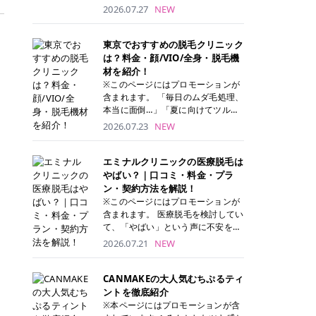
ナーパッド」は、化粧水や美容液を
2026.07.27
NEW
たっぷり含ませた丸型のコットンパ
ッド状のスキンケアアイテムです。
トナーパッドは洗顔後に肌をやさし
東京でおすすめの脱毛クリニック
く拭き取ることで、古い角質や余分
は？料金・顔/VIO/全身・脱毛機
な皮脂汚れをオフしながら、うるお
材を紹介！
いを与えられるのが特徴✨ さらに、
※このページにはプロモーションが
気になる部分には数分のせて部分用
含まれます。 「毎日のムダ毛処理、
パックとしても使用できるため、1
本当に面倒…」「夏に向けてツルツ
枚で「拭き取り」と「保湿ケア」の
ル肌になりたい！」 そう思って東京
2026.07.23
NEW
両方を叶えられます。 韓国コスメブ
で医療脱毛を探し始めても、クリニ
ランドを中心に人気を集めていまし
ックがたくさんありすぎてどこを選
たが、現在では日本でも定番のスキ
べばいいの？と迷ってしまいますよ
エミナルクリニックの医療脱毛は
ンケアアイテムとして幅広い世代に
ね。 この記事では、医療脱毛の基本
やばい？｜口コミ・料金・プラ
愛用されています。 トナーパッドの
から、東京で特に通いやすいフレイ
ン・契約方法を解説！
特徴 トナーパッドと拭き取り化粧水
アクリニック・レジーナクリニッ
※このページにはプロモーションが
の違い 「トナーパッド」と「拭き取
ク・エミナルクリニック・リゼクリ
含まれます。 医療脱毛を検討してい
り化粧水」はどちらも洗顔後に使用
ニックの4院について、分かりやす
て、「やばい」という声に不安を抱
するスキンケアアイテムですが、使
く解説します。 自分にぴったりのク
える方も多いのではないでしょう
2026.07.21
NEW
い方や特徴に違いがあります。 トナ
リニックを見つけて、面倒な自己処
か。 この記事では、エミナルクリニ
ーパッドは、化粧水があらかじめパ
理から卒業しちゃいましょう♪ クリ
ックの全身脱毛プランの詳しい料金
ッドに含まれているため、コットン
ニック 全身＋VIO 全身＋VIO＋顔 特
体系をはじめ、学生や友人同士でお
CANMAKEの大人気むちぷるティ
を用意する手間がなく、忙しい朝で
徴 脱毛器 詳細 フレイアクリニック
得になる割引キャンペーン、無料カ
ントを徹底紹介
もサッと使えるのが魅力です。 ま
52,800円(税込)/5回 94,600円(税
ウンセリングから施術までの具体的
※本ページにはプロモーションが含
た、保湿成分を豊富に配合した商品
込)/5回 肌への負担に配慮しなが
なステップを分かりやすく解説しま