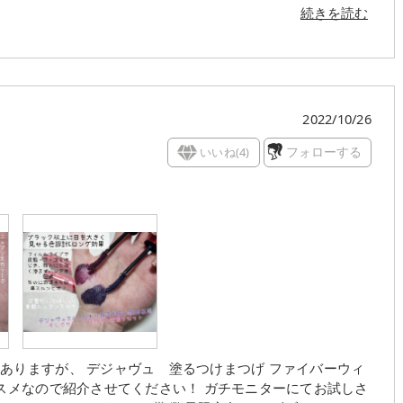
続きを読む
でスウォッチで見るよりも 思いの外使いやすいカラーかと思
した
♡
2022/10/26
いいね(
4
)
フォローする
ありますが、 デジャヴュ 塗るつけまつげ ファイバーウィ
ススメなので紹介させてください！ ガチモニターにてお試しさ