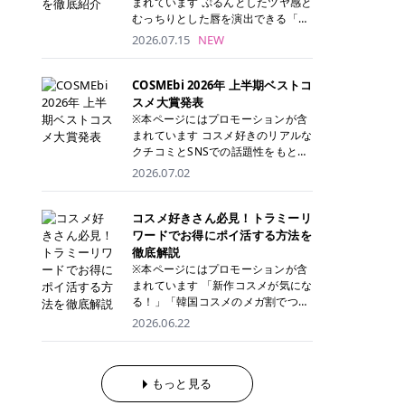
まれています ぷるんとしたツヤ感と
が多く、拭き取り後にそのまま部分
ら、コストパフォーマンスも重視し
す。 これから手軽に全身医療脱毛を
むっちりとした唇を演出できる「C
用パックとして使えるトナーパッド
たい方に！ メディオスターモノリス
始めたいと考えている方は、ぜひ最
ANMAKE（キャンメイク）むちぷる
2026.07.15
NEW
も増えています。 一方、拭き取り化
メディオスターNeXT PRO 公式サイ
後までチェックして、ご自身にぴっ
ティント」。 ティントならではの色
粧水は液体タイプのため、コットン
ト> レジーナクリニック 52,800円
たりのクリニック選びの参考にして
持ちに加え、プランパー効果※と保
に含ませて使用します。 使用量を調
(税込)/5回 99,000円(税込)/5回 ジェ
ください！ クリニック 全身＋VIO
湿ケアも叶えられることから、SNS
COSMEbi 2026年 上半期ベストコ
整しやすく、お気に入りの化粧水を
ントルシリーズを選べるため、脱毛
全身＋VIO＋顔 特徴 脱毛器 詳細 フ
でも話題の人気リップです。 「自分
スメ大賞発表
使いたい方やコストを抑えて続けた
機にこだわりたい方におすすめ！ ジ
レイアクリニック 52,800円(税込)/5
にはどのカラーが似合う？」「イエ
※本ページにはプロモーションが含
い方にもおすすめです。 トナーパッ
ェントルマックスプロ ジェントルマ
回 94,600円(税込)/5回 肌への負担
ベ・ブルベ別のおすすめは？」と気
まれています コスメ好きのリアルな
ドのメリット トナーパッドは、角質
ックスプロプラス ジェントルレーズ
に配慮しながら、コストパフォーマ
になっている方も多いのではないで
クチコミとSNSでの話題性をもとに
ケア・保湿ケア・部分用パックまで
プロ ソプラノチタニウム 公式サイ
ンスも重視したい方に！ メディオス
しょうか。 今回は6色のスウォッチ
選出された、COSMEbi 2026年上半
1枚で行える便利なスキンケアアイ
2026.07.02
ト> エミナルクリニック 49,500円
ターモノリス メディオスターNeXT
とともにご紹介！それぞれの色味や
期のベストコスメが決定！ 話題性・
テムです。 ここでは、トナーパッド
(税込)/6回 93,500円(税込)/6回 エミ
PRO 公式サイト> レジーナクリニッ
おすすめのパーソナルカラー、どん
使用感・仕上がりすべてを兼ね備え
を取り入れるメリットをご紹介しま
ナルクリニックの始めやすい料金設
ク 52,800円(税込)/5回 99,000円(税
なメイクに合うのかまで詳しく解説
た名品たちを、カテゴリ別にご紹介
コスメ好きさん必見！トラミーリ
す。 古い角質や皮脂汚れをやさしく
定！月々払いも安くて通いやすい ク
込)/5回 ジェントルシリーズを選べ
します✨ ※メイクアップ効果による
します。 本記事では、2025年11月
ワードでお得にポイ活する方法を
オフ トナーパッドを使用すること
リスタルプロ 公式サイト> リゼクリ
るため、脱毛機にこだわりたい方に
CANMAKE むちぷるティントとは？
～2026年4月までの半年間におい
徹底解説
で、洗顔だけでは落としきれない古
ニック 109,800円(税込)/5回 144,80
おすすめ！ ジェントルマックスプロ
CANMAKE むちぷるティントは、テ
て、COSMEbi内でのクチコミとSN
い角質や余分な皮脂汚れをやさしく
※本ページにはプロモーションが含
0円(税込)/5回 毛質に合わせて脱毛
ジェントルマックスプロプラス ジェ
ィント・プランパー・保湿ケアを1
Sでの話題性を元に選出されたコス
拭き取り、なめらかな肌へ整えま
まれています 「新作コスメが気にな
機を選択可能！有効期限も5年と長
ントルレーズプロ ソプラノチタニウ
本で叶えるリップです。 するすると
メやスキンケアなどの化粧品を「総
す。 保湿ケアまで1枚でできる 保湿
る！」「韓国コスメのメガ割でつい
くマイペースに通いやすい ラシャ
ム 公式サイト> エミナルクリニック
塗れるなめらかなテクスチャーで、
合」「デパコス」「プチプラ」「韓
成分を配合したトナーパッドなら、
買いすぎてしまう……」 そんな美容
メディオスターNeXT PRO ジェント
2026.06.22
49,500円(税込)/6回 93,500円(税
縦ジワをカバーしながら、むっちり
国コスメ」に分けて1位～3位までを
肌へうるおいを与えながらスキンケ
好きさんにおすすめなのが「トラミ
ルYAGプロ 公式サイト> ｜そもそも
込)/6回 エミナルクリニックの始め
としたツヤのある唇を演出します。
ランキング形式で発表！ 2026年上
アできるため、忙しい朝や夜の時短
ーリワード」です！ 普段のお買い物
医療脱毛って？エステ脱毛と何が違
やすい料金設定！月々払いも安くて
さらに、美容保湿成分を配合してい
半期 総合大賞 AMUSE（アミュー
ケアにもぴったりです。 部分パック
を少し工夫するだけでポイントを貯
うの？ 脱毛を考えたときに、まず悩
通いやすい クリスタルプロ 公式サ
るため、乾燥しにくくデイリー使い
ズ）「 ジェルフィットグロス」 👑
としても使える 多くのトナーパッド
められるため、コスメやスキンケア
もっと見る
むのが「医療脱毛とエステ脱毛、ど
イト> リゼクリニック 109,800円(税
にもぴったり！ アイテム詳細を見る
「ジェルフィットグロス」の特徴 唇
は、乾燥が気になる頬や額、小鼻な
にかかる費用を少しでも抑えたい方
っちがいいの？」ということではな