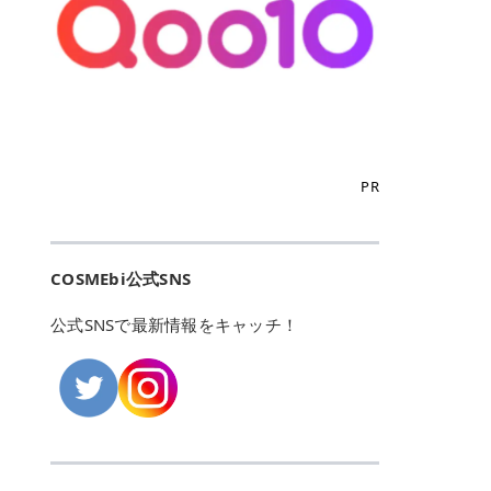
こからは、東京で人気のフレイアク
カリしたくありませんよね。エミナ
ント おすすめパーソナルカラー 02
> あんずのほのかに甘い香りがしま
るカーミングケアパッド」 ツボクサ
OFFクーポンなどを使って、SNSで
リニック・レジーナクリニック・エ
ルクリニックなら、最短1ヶ月ペー
モモ イエベ春・ブルベ夏 03 ワイン
すが > 強くないのでいつでも使える
エキス（保湿成分）配合で、肌荒れ
バズっている美容液やパック、限定
ミナルクリニック・リゼクリニック
スで通えるため、最短6ヶ月の全身
ベリー ブルベ冬 05 フィグピューレ
印象です > > 1本持っていると髪だ
や赤みが気になる肌をやさしく整え
の豪華キットをどこよりもお得にゲ
の4院について、おすすめのポイン
脱毛プランを選ぶことができます！
ブルベ夏・イエベ春 06 ラズベリー
けではなくボディやネイルケアにも
る低刺激設計のトナーパッドです。
ットできます✨ 豊富でリアルな口コ
トを詳しくご紹介します！ フレイア
（※予約状況や脱毛効果の個人差に
ケーキ ブルベ夏・ブルベ冬 07 フル
使えるのも◎ > > 引用元:コスメビ
アイテム詳細を見るQoo10での購入
ミや、ブランド公式ショップの出店
クリニック：選べるプランと女子に
よっては、6ヵ月で完了しない場合
ーツオレ イエベ春 40th ストロベリ
アイテム詳細を見るAmazonでのご
はこちら 4. SKINFOOD キャロット
も充実しているため、新作チェック
優しい手厚いサポート♡ ※満足度9
もあります）。 さらに、連続照射が
ーボンボン ブルベ夏 アイテム詳細
購入はこちら 2026年上半期 総合3
カロテン カーミングウォーターパッ
からリピート買いまで、美容マニア
6% 集計機関・アンケート内容：社
できる医療脱毛器を使っているた
を見るQoo10でのご購入はこちら
位 MAJOLICA MAJORCA（マジョリ
ド 「ゆらぎがちな肌をやさしく整え
の「欲しい」がすべて詰まったお買
内・施術済みフレイア顧客向けのア
め、全身の施術でも1回約60分で終
迷ったらこのカラーがおすすめ！ ナ
カ マジョルカ）「シャドーカスタマ
る植物由来カーミングケア」 βカロ
い物天国です。 Qoo10はこちら @C
ンケート 対象期間：2024/12/11～2
わります。 全国60院以上＆21時ま
PR
チュラルメイクなら「02 モモ」 自
イズ」 👑「シャドーカスタマイズ」
テンを含むにんじん由来成分で、乾
OSME アットコスメ（@cosme）
025/5/15 アンケート数:12606 フレ
で営業！ お仕事や学校の帰りにサク
然な血色感を演出できる万能カラ
の特徴 まばゆく発色フォルム整形シ
燥や外的刺激で不安定になりやすい
は、日本の美容マニアなら誰もが一
イアクリニックは、都内に新宿や渋
ッと寄りたい！という方にもエミナ
ー。 オフィスメイクなら「40th ス
ャドウ✨ 吸いこまれそうな奥行きの
肌をやさしく整えます。軽やかな使
度はお世話になる日本最大級の化粧
谷、銀座など7院があり、どこも駅
ルは強い味方。北海道から沖縄まで
トロベリーボンボン」 上品で落ち着
ある目もとをかなえる、フォルム整
用感も特長です。 アイテム詳細を見
品クチコミサイトです✨ 一番の魅力
から近くてアクセス抜群。平日は夜
全国に60院以上を展開しており、ど
いた印象に仕上がります。 毎日使い
形パウダーシャドウ。ひと塗りでま
るQoo10での購入はこちら 5. ANU
は、2,000万件を超える圧倒的なボ
COSMEbi公式SNS
21時まで開いているので、お仕事や
こも駅チカの好立地なんです。しか
やすい万能カラーなら「05 フィグ
ばゆく発色し、光の効果で目もとが
A 8ヒアルロン酸カテキンカーミン
リュームのリアルなクチコミ検索機
学校帰りにも通いやすいクリニック
も夜21時まで開いているので、忙し
ピューレ」 シーンを選ばず使える人
立体的に生まれ変わります。 実際に
グパッド 「うるおいを与えながら肌
能にあります。 自分の年齢や肌質
です。 ♡クイックプラン 時間をか
い毎日でも無理なく予定に組み込め
公式SNSで最新情報をキャッチ！
気カラーです。 韓国メイク・透明感
使用した方のクチコミ > 5 > 鮮やか
のキメを整えるバランスケアパッ
（乾燥肌・敏感肌など）、あるいは
けてしっかり脱毛。割引制度や保証
ます（※店舗によって診察時間は異
重視なら「06 ラズベリーケーキ」
発色✨ 吸い込まれそうな奥行きのあ
ド」 カテキン*1配合の極薄パッド
「毛穴」「美白」といった肌の悩み
サービスは充実！ 全身＋VIO 52,80
なります）。 そして嬉しいのが、施
青みピンクが透明感を引き立てま
る目もとを作れるアイシャドウ♡ >
で、肌にうるおいを与えながらキメ
に合わせてクチコミを絞り込めるた
0円(税込) 5回コース 所要時間が60
術室がカーテン仕切りではなくドア
す。 イエベ春なら「07 フルーツオ
パウダータイプなのに粉っぽさがな
を整え、すこやかな肌状態へ導くデ
め、自分に本当に合うコスメを失敗
分で完了 全身＋VIO＋顔 94,600円
付きの完全個室になっていること！
レ」 やわらかく可愛らしい印象に仕
くぴたっと密着♡発色が良くて煌め
イリーケアアイテムです。 *1 チャ
せずに見つけられる美容の羅針盤と
(税込) 5回コース 36箇所の脱毛が可
女性専用のプライベート空間なの
上がります。 よくある質問💡 色持
くパールが美しい✨ > 単色でも綺麗
カテキン（整肌成分） アイテム詳細
して絶大な信頼を得ています。 さら
能 ♡安心プラン １回、５回コー
で、周りの目を気にせずリラックス
ちはいい？ むちぷるティントはティ
にグラデーションを作れて簡単に立
を見るQoo10での購入はこちら 6.
に、年に数回発表される「ベストコ
ス、８回コースがあり、コース終了
して施術を受けられます。 痛みに配
ント処方のため、塗布後は色が定着
体感を出せます✨ > > カラーの名前
MEDIHEAL PDRNリフティングパッ
スメアワード（ベスコス）」は、日
後の追加照射の料金も設定していま
慮した医療脱毛器の導入と肌トラブ
しやすく、飲み物を飲んだあとでも
がまた可愛い💕 > PK321 ひとひら
ド 「ハリ感を意識したケアで肌をな
本の美容トレンドを大きく左右する