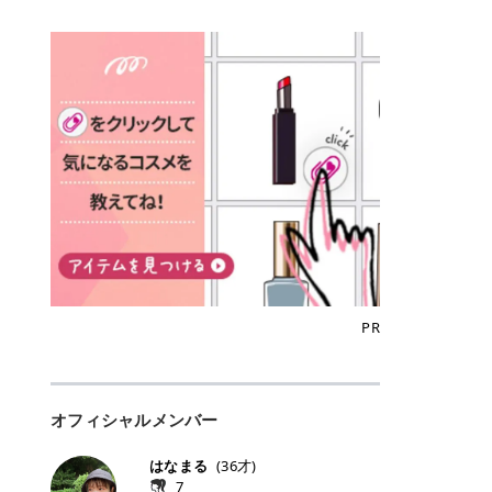
込)/5回 144,800円(税込)/5回 毛質に
Qoo10でのご購入はこちら CANMA
に触れた瞬間、ぷるんとしたジェリ
どに数分のせることで、集中保湿ケ
にぴったり。 Qoo10も、オリヤン
いでしょうか。 ズバリ、効果を実感
合わせて脱毛機を選択可能！有効期
KE むちぷるティント全色一覧 モモ
ーグロスが広がり、ふっくらボリュ
アとしても活用できます。 トナーパ
も、＠cosmeも、いつものコスメ購
するまでの期間や必要な施術回数が
限も5年と長くマイペースに通いや
｜血色感じるヌーディーピンク 桃の
ーム感のある仕上がりに✨ まるでリ
ッドの選び方 トナーパッドは、配合
入を“ちょっとお得”に変えられるの
大きな違いとして挙げられます！ 医
すい ラシャ メディオスターNeXT P
ような血色感を演出するヌーディー
フティングしたような、新しいリッ
成分やパッドの素材によって特徴が
が、トラミーリワードです✨ 今回
療脱毛は、医療機関（クリニックや
RO ジェントルYAGプロ 公式サイト
ピンク。 黄みと青みのバランスが良
プティンググロス💄 実際に使用した
異なります。 自分の肌悩みや理想の
は、トラミーリワードの特徴や活用
皮膚科など）だけで扱える高出力の
> ※医療脱毛は自由診療です。治療
く、自然になじむコーラル系カラー
方のクチコミ > 5 > プルプル > 唇に
仕上がりに合わせて選ぶことで、毎
方法、美容好きさんにおすすめな理
レーザーを使って、発毛組織にアプ
には赤み、痒み、火傷、毛嚢炎、一
です。 自然な血色感をプラスしてく
塗るPDRNグロス > > AMUSE ジェ
日のスキンケアに取り入れやすくな
由を詳しくご紹介します！ トラミー
ローチする施術といわれています。
時的な硬毛化などのリスクが伴いま
れるので、ナチュラルメイクとの相
ルフィットグロス > > ぷっくりツヤ
ります。 肌悩みに合わせて選ぶ パ
リワードとは？ 「トラミーリワー
そのため、少ない回数で永久脱毛
す。 目次▼ 1. エミナルクリニック
性抜群。 可愛らしく、多幸感のある
ツヤだけどベタっとした感じはなく
ッドの素材で選ぶ トナーパッドの使
ド」は、東証グロース上場企業であ
（※）を目指すことができます。
の魅力とは？選ばれる3つの特徴 ・
印象に仕上がります。 ワインベリー
て使いやすいですね。プランピング
い方 洗顔後すぐの清潔な肌に使用し
る株式会社アイズが運営する、安
（※永久脱毛とは一生毛が1本も生
最短6か月からの脱毛プランが選べ
｜気品をまとうローズレッド 深みの
効果で少しスーッとします。ここは
ます。 STEP1 エンボス面（凹凸
心・安全なポイントサイト機能で
えてこないという意味ではなく、ア
る！ ・全国60院以上＆21時まで営
ある青みレッド。 大人っぽく華やか
好き嫌いがあるかもしれませんが慣
面）で顔全体をやさしく拭き取りま
す。 トラミーリワードは、トラミー
メリカの基準に基づき「長期間にわ
業！ ・痛みに配慮した医療脱毛器の
な印象を与えるベリーカラーです。
れますね。 > > 分かりにくいけど、
す。 特に小鼻・あご・額など皮脂や
会員向けのポイントサービスです。
たって毛量が明らかに減少している
導入と肌トラブル対応 2. エミナル
ひと塗りで顔全体が華やかになり、
チップは片面がツルツル、片面がモ
古い角質が気になる部分は丁寧にな
対象ショップやサービスを利用する
状態が維持されること」を指しま
クリニックの口コミ・評判 3. エミ
リップを主役にしたメイクが完成。
ケモケになってます。 > > 桜グロス
じませましょう。 STEP2 パッドを
ことでポイントを獲得でき、貯まっ
す。） 一方のエステ脱毛は、出力が
ナルクリニックの全身脱毛料金プラ
クールで上品な雰囲気を演出できま
【日本限定色】：上品なピンクベー
裏返し、フラット面で顔全体をやさ
たポイントはAmazonギフト券やド
優しい機器を使うため痛みが少ない
ン ・全身脱毛の基本コースと料金
す。 フィグピューレ｜色っぽさと上
ジュ > > すももパールグロス【日本
PR
しく押さえながら化粧水をなじませ
ットマネーなどに交換できます。 普
のがメリットですが、毛根を破壊す
・追加費用がかからないシステム ・
品さを叶える赤みローズ 赤みとくす
限定色】：微細なラメがきらめく血
ます。 STEP3 その後は美容液・乳
段のネットショッピングを活用しな
ることはできないので一時的な減毛
支払い方法｜決済方法と医療ローン
みをほどよく含んだローズカラー。
色がよく見えるピンク。 > > どちら
液・クリームなど、普段どおりのス
がらポイントを貯められるため、ポ
にとどまります。結果的に、何度も
の活用も！ 4. エミナルクリニック
ニュートラルな発色で、肌色を選び
も上品で使いやすい色ですね。すも
キンケアを行います。 乾燥が気にな
イ活初心者でも始めやすいのが魅力
通う必要が出てくることが多くなり
の熱破壊式の脱毛機 5. エミナルク
にくい万能カラーです。 派手すぎず
もパールグロスの方がラメが入って
る部分には2〜5分程度のせて部分用
です✨ トラミーリワードの特徴 普
ます。 なお、医療脱毛は保険がきか
リニックのお得な割引・キャンペー
オフィシャルメンバー
落ち着いた印象に仕上がり、オン・
いるので華やかそうに見えるけど、
パックとして使用するのもおすすめ
段よく使っているコスメ通販サイト
ない自由診療なので、クリニックに
ン制度 ・学生プラン｜学生証の提示
オフ問わず使いやすいカラー。 きれ
付けてみると落ち着いた色ですね。
です。 おすすめトナーパッド7選 こ
を、トラミーリワード経由にするだ
よって料金設定が自由に決められて
で割引 ・ペア限定プラン｜家族や友
いめメイクにもカジュアルメイクに
> > スキンケア成分が配合されてい
はなまる
(
36
才)
こからは、保湿ケアや肌荒れケア、
けでポイントが貯まるのが大きな魅
います。だからこそ、しっかり比較
人と一緒にスタートできる ・他社か
もマッチします。 ラズベリーケーキ
て保湿もしっかりしてくれます。最
7
毛穴ケアなど目的別におすすめのト
力です✨ 例えば、、、 ・メガ割の
して選ぶことが大切なのです。 医療