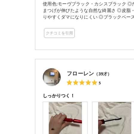
使用色:モーヴブラック・カシスブラック ◎たっぷりファイバーを配合したみずみずしいフィルム液 ◎自
イプだから、たっぷりのお湯を含ませて優
まつげが伸びたような自然な綺麗さ ◎皮脂
ルンとオフできます。 デジャヴュさんの色設計とマスカラの作りのこだわりの強さ、そして日本のプチ
りやすくダマになりにくい ◎ブラックベースで目ヂカ
プラマスカラを代表すると言っても過言では
ると嬉しい △容器で中身のカラーが判別出来たら良いなぁ 2020年に販売さ
のある青っぽいパープルで名の通りモーヴ
ブラックベースのニュアンスカラーなので、目ヂカラと
ブラックはモードでどんなメイクでも合うようなカラーだな
クチコミを引用
もなく、カラーばっちりでもないので馴染
ロングはブラシが大きく、塗りにくさや目
いお洒落で可愛い♪ カーブを描いた太めのブラシですが塗りやすく、セパレートしながら塗れるのでダマ
が、そんなことはありません。 私、目が一
になりにくかったです！ 自まつげが自然に綺麗に伸びました！という感じの仕上がりで、オフィスメイ
すが何故かデジャヴュさんのこのマスカラは付かない…不思議です
クにも毎日メイクにも使いやすいと思います☆ お湯オフ出来るのも簡単手軽で嬉しい♪ 【モーヴ
通りで、何度塗り重ねてもダマにならずスッ
ク】 垢ぬけ感のあるくすみパープルがシックな目元
湯落ちだから涙で落ちるの不可避かなぁ～と
ク】 さりげない赤みで品よく華やかに仕上げてくれる
ない素敵!! 皮脂・汗・涙をはじく、そして
フローレン
（
39
才）
してるけど、はっきりカラーメイクは勇気が
ク・リンゴ果実エキス・ハチミツ)でお湯で落
スカラーマスカラだと感じました☆
5
んですが、これこそリアルガチの欲張りセット。 目を開いてるときは一見すると普通のブラ
カラかな？というような、目力UPと存在感
しっかりつく！
を閉じた時に、わかる!!! カラー!!!! え
私は基本的にマスカラはWP派で、お湯落ち
高い(平熱37℃) ・=息が常に熱い→マス
高い ・目の下だけめちゃくちゃ汗かく ・涙
イズ目が痒い(目元触る) とまぁ色々と目
すい…😭 後は水道代はまだいいんですけど