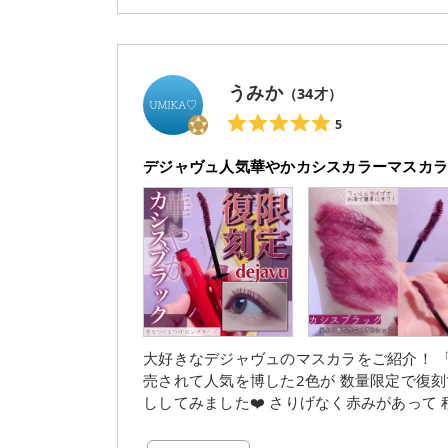
うみか
（
34
才）
5
デジャヴュ人気華やかカシスカラーマスカ
大好きなデジャヴュのマスカラをご紹介！ 「塗るつ
売されて人気を博した2色が 数量限定で復刻です！ 私は今回2色のうちのカシスブラックの
ししてみました❤️ さりげなく赤みがあって 程よい華やかさのくすみレッド系カラーで カラーマスカラと
いえど目元の印象も しっかりと強調しつつロング効果も！ フィルムタイプで
プ◎ 液がたっぷり出てくるので縁で調整してから 使う