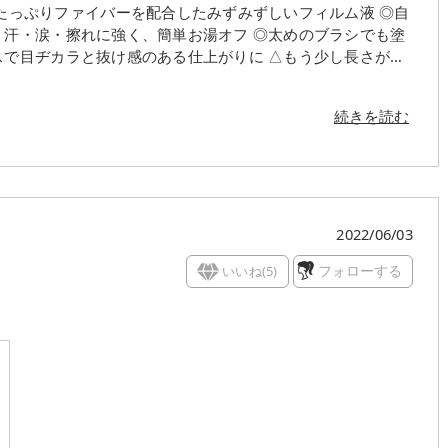
しくなでるだけで、まつげに塗った形のまま抜け殻のようにス
・汗・涙・擦れに強く、簡単お湯オフ ◎太めのブラシでも塗
ラと抜け感のある仕上がりに △もう少し長さが出
ない大人気の理由がわかります。 モーヴブラックはくすみ
れていたカラーが限定復刻！
感も出せて目の周りの透明感が爆発するようなカラー、カシス
抜け感が同時に叶います☆ はっきりブラックで
と思いました。 デジャヴュ 塗るつけまつげ
続きを読む
みも良く、光や角度によってチラッと見えるカラーがさりげな
の周りに付着するんじゃないか？という不安心配があります
重の切れ長めでマスカラめちゃくちゃ付着するタイプなので
。 またデジャヴュ公式さんの説明の
ブラッ
とひたすらにロング効果がマシマシのフィルムタイプ。 お
を演出 ブルー寄りのパープルな印象 【カシスブラッ
思っていたら、本当にマジで全然落ちない&パンダ目になら
 レッド寄りのパープルな印象 メイクがマンネリ化
2022/06/03
擦れにも強く、保湿効果のある美容液成分配合(加水分解シル
いる…メイクに制限がある…という方にピッタリなニュアン
ちるという欲張りセット!!!! 欲張りセットってワード好きな
いいね(
5
)
フォローする
ックのマス
のある雰囲気しませんか？ しかし伏し目になってしっかり目
もいわれぬカラーと機能性と…えもいわれぬ…エモい…(語彙の消失)
マスカラと相性悪いんです。 というのも ・基本的に体温が
クの蒸気で眼鏡曇る熱さ ・眼鏡で蒸気が滞留し目周りの温度が
が出やすい(欠伸１つで涙流れる) ・アレルギーでオールウェ
元がぬるま湯、お湯状態みたいなもんなのでまぁ～～～～落ちや
、ガス代をとにかくケチりたいのでお湯を出したくない() ま