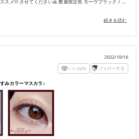
い🙇 数量限定色 モーヴブラック / カ
年11月16日より ・モーヴブラック：全国のバラエティストア、イ
ク：全国のドラッグストア、大型スーパーマーケット、イミ
続きを読む
重ねるほどにファイバーが重なり、美しくロング効果を得ら
強いパープル感がシックな印象になる「モーヴブラック」と品
定番色の「ブラック」「ナチュラル
です!! ♡モーヴブラック 青さの強いく
つも存在感を出してくれるマスカラに求める機能性を欲張りセ
2022/10/16
青白さに拍車をかけて瞳や目元の透明感が爆上がりする感じ
いいね(
6
)
フォローする
でカラーマスカラだとやりすぎかも🤔と思ったらこれを使え
すみカラーマスカラ♪
のでヨシ!!!!! ＊ブラック以上に目を大き
ラで目もとの印象が弱く感じるのは、まつげの輪郭がぼやけて
も実際よりまつげが短く見えてしまいます。 デジャヴュで
立つ色にするため、ブラックをベースにカラーを配合したオリ
ビまつげの先にファイバーをつなげやすくする<コネクティン
効果を持たせることで、ブラックにも負けない目もとの存在
の周りににじまず、落ちたりすることがありません。 １日
る フィルムタ