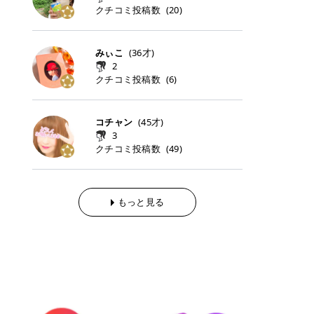
らの「のりかえ」や「お友だち紹
｜甘く可愛いモーヴピンク 鮮やかな
近、乾燥していた唇がプルンと見え
クチコミ投稿数
ナーパッドをご紹介します。 毎日使
タイミングで利用することが多いQ
(
20
)
脱毛の「熱破壊式」と「蓄熱式」と
介」も！ 6. 予約から脱毛施術まで
青みを感じるラズベリーピンク。 フ
てうれちい！ > > 引用元:コスメビ
いやすいトナーパッドから、スペシ
oo10 ・口コミを見ながら購入する
は？ 医療脱毛のレーザー機器には、
のステップ ・無料カウンセリングの
ェミニンな雰囲気を演出できる可愛
アイテム詳細を見るQoo10でのご購
ャルケアにぴったりなトナーパッド
＠cosme ・韓国コスメをチェック
大きく分けて「熱破壊式」と「蓄熱
予約方法 ・カウンセリング当日の持
らしいカラーです。 透明感を引き立
入はこちら 2026年上半期 総合2位
まで厳選しました。 1. MEDICUBE
する際によく見るOLIVE YOUNG GL
式」の2種類があり、それぞれ得意
みぃこ
(
36
才)
ち物 ・医師の問診とプラン提案 ・
てながら、甘さのある印象に。 韓国
柳屋（ヤナギヤ）「柳屋 あんず
PDRNピンクコラーゲンゲルトナー
OBAL など、すでに使い慣れている
な毛質が違います。 * 熱破壊式 高
施術当日の流れと次回予約の取り方
2
メイクやピンクメイクとも相性抜群
油」 👑「柳屋 あんず油」の特徴 1
パッド 「うるおいとハリ感をサポー
サイトが対象になっている場合も多
出力のレーザーをバチッ！と当て
7. 店舗一覧と美容医療メニュー ・
クチコミ投稿数
(
6
)
です。 フルーツオレ｜ピュア感あふ
00％植物由来の「柳屋 あんず油」
トし、なめらかな肌へ導く高密着ゲ
く、お買い物の内容や流れを変える
て、毛根の発毛組織に向けてレーザ
全国60院以上！エミナルクリニック
れるミルキーコーラル 白みを含んだ
フワッと香りさらっとまとまり、ツ
ルパッド」 PDRNやコラーゲン成分
必要はありません。 「どうせ買う予
ーを照射します。ワキやVIOのよう
の店舗一覧 ・脱毛だけじゃない！美
ミルキーなコーラルカラー。 やさし
ヤのある美しい髪に導きます。 ヘア
を配合し、乾燥やハリ不足が気にな
定だったコスメ」をトラミーリワー
な、太くて濃い毛にも使用が可能で
容医療メニュー 8. まとめ ｜エミナ
くふんわり発色し、粘膜リップのよ
だけでなく、ボディケア・ネイルケ
コチャン
(
45
才)
る肌をしっとり整えるゲルタイプの
ドを経由するだけで、ポイントも一
す！その分、輪ゴムで弾かれたよう
ルクリニックの魅力とは？選ばれる
うな仕上がりになります。 柔らかく
アなど幅広く保湿ケア。 実際に使用
3
トナーパッド。密着力が高く、スキ
緒に受け取れる、そんな手軽さがあ
な強い痛みを感じやすい傾向があり
3つの特徴 ※1 開業2019年3月20日
可愛らしい印象になり、毎日使いた
した方のクチコミ > 5 > 1本あると
クチコミ投稿数
ンケアの土台ケアとして取り入れや
ります✨ またトラミーリワードに
(
49
)
ます。 * 蓄熱式 低出力のレーザー
～2026年6月30日時点(医療脱毛、
くなるナチュラルカラー。 スクール
便利なオイル😊 > 柳屋 あんず油 >
すいアイテムです。 アイテム詳細を
は、以下のような特徴があります！
を連続で当てて、毛の成長をコント
ハイフ、ダーマペン、美容点滴、医
メイクやオフィスメイクにもおすす
> ──────────── > > 100%植
見るQoo10での購入はこちら 2. BIO
・1ポイント＝1円でわかりやすい
ロールする部分（バルジ領域）にじ
療ダイエットなど) 「早く綺麗にな
めです。 40TH ストロベリーボンボ
物由来のオイル > > 白髪染めで傷ん
DANCE コラーゲンゲルトナーパッ
・選べるe-GIFT・Amazonギフト
わじわ熱を伝える方式です。急激な
りたいけど、痛いのはイヤだし、通
ン｜上品なピンクベージュ 黄みを抑
でいてパサついているので > オイル
ド 「うるおいを与えながら肌をやわ
券・ドットマネーなどに交換できる
熱さを感じにくく、痛みや肌への負
もっと見る
う時間もない…」医療脱毛にそんな
えたクリーミーなピンクベージュ。
は必需品です > > 少しとろみがある
らかく整える保湿ケアパッド」 ゲル
・トラミー会員なら無料で利用でき
担を抑えやすいのが嬉しいポイン
ハードルを感じていませんか？エミ
ほんのり青みを感じる絶妙なカラー
ものの、さらっと軽めのオイル > >
素材ならではの高密着設計で、肌に
る ・ポイ活初心者でも始めやすい
ト。顔や背中などの産毛や細い毛に
ナルクリニックは、そんな私たちの
で、自然な血色感を演出します。 肌
ベタつかなくて髪につけるとサラサ
うるおいを与えながらやさしく整え
編集部が厳選！トラミーリワードお
向いています。 最近は、この両方を
ワガママを叶えてくれるクリニック
になじみながらも、唇をふんわり明
ラでツヤが出ます✨ > > ドライヤー
る保湿特化型トナーパッド。乾燥し
すすめ3選 QOO10 Qoo10（キュー
使い分けられる優秀な脱毛機を導入
なんです！多くの女性から選ばれて
るく見せてくれるカラー。 オフィス
前とドライヤー後に使っていますが
やすい肌をふっくらとした印象に導
テン）は、話題の韓国コスメや最新
しているクリニックも増えているの
いる3つの魅力をご紹介します。 最
メイクやナチュラルメイクにもぴっ
> 髪がペタッとならなくて気に入っ
きます。 アイテム詳細を見るQoo1
のトレンドスキンケアがいち早く、
で、自分の毛質に合わせてお任せで
短6か月からの脱毛プランが選べ
たりです。 アイテム詳細を見るQoo
てます😊 > > ワンタッチキャップな
0での購入はこちら 3. SKIN1004 セ
驚きの価格で手に入る大人気の通販
きることが多いですよ。 ｜東京でお
る！ 「せっかく脱毛を始めたのに、
10でのご購入はこちら イエベ・ブ
ので開けやすく > 1滴ずつ出るので
ンテラ クイックカーミングパッド
サイトです！ 特に年4回開催される
すすめの医療脱毛クリニック4選 こ
次の予約が数ヶ月先…」なんてガッ
ルベ別おすすめカラー むちぷるティ
量を調節しやすく使いやすいです >
「ゆらぎやすい肌をすこやかに整え
ビッグセール「メガ割」では、20%