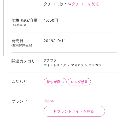
クチコミ数：
6
/
クチコミを見る
価格
/容量
1,650円
(税込)
（当社調べ）
発売日
2019/10/11
(追加発売時更新)
プチプラ
関連カテゴリー
ポイントメイク
＞
マスカラ
＞
マスカラ
こだわり
持ちが良い
ロング効果
dejavu
ブランド
ブランドサイトを見る