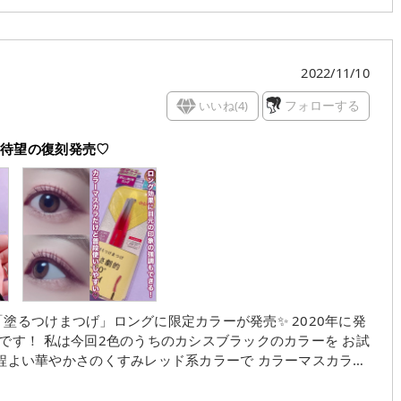
2022/11/10
いいね(
4
)
フォローする
ラ待望の復刻発売♡
けまつげ」ロングに限定カラーが発売✨ 2020年に発
カラーを お試
お湯だけでオフできるタイ
のが良いかなと思います！ カールキープというよ