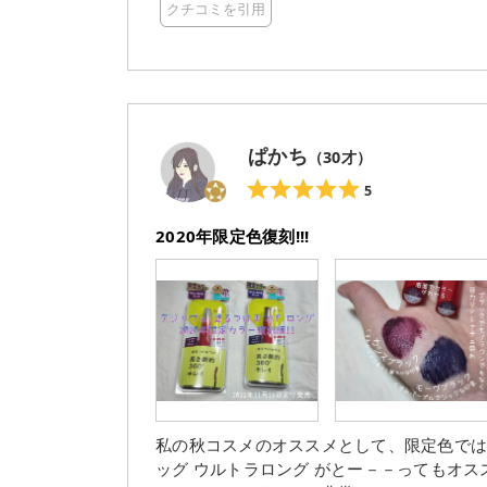
クチコミを引用
りはロング効果特化かな？ 自然な仕上がり
います。 限定発売なのが惜しいなあ… 2022年11月16日(水)より限定発売だそうです。 気になっている
方はお早めに チェックしてみてくださいね！ こちらはLIPS様を通して デジャヴュ様よりいただきま
✨ 素敵なお品物をありがとうございました
ぱかち
（
30
才）
5
2020年限定色復刻!!!
私の秋コスメのオススメとして、限定色では
ッグ ウルトラロング がとー－－ってもオ