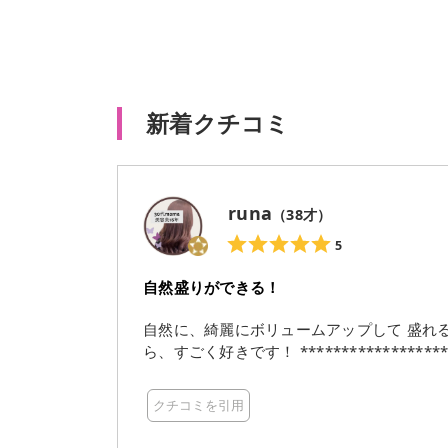
新着クチコミ
runa
（
38
才）
5
自然盛りができる！
自然に、綺麗にボリュームアップして 盛れ
ら、すごく好きです！ *********************
クチコミを引用