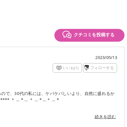
クチコミを投稿する
2023/05/13
いいね(
1
)
フォローする
るので、30代の私には、ケバケバしいより、自然に盛れるか
* ＊ … * … ＊ … * …＊ … *
続きを読む