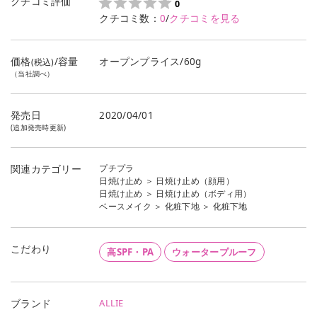
クチコミ評価
0
クチコミ数：
0
/
クチコミを見る
価格
/容量
オープンプライス/60g
(税込)
（当社調べ）
発売日
2020/04/01
(追加発売時更新)
プチプラ
関連カテゴリー
日焼け止め
＞
日焼け止め（顔用）
日焼け止め
＞
日焼け止め（ボディ用）
ベースメイク
＞
化粧下地
＞
化粧下地
こだわり
高SPF・PA
ウォータープルーフ
ALLIE
ブランド