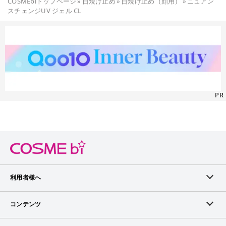
COSMEbiトップページ
»
日焼け止め
»
日焼け止め（顔用）
»
ニュアン
スチェンジUV ジェル CL
PR
利用者様へ
メンバーログイン
コンテンツ
無料メンバー登録