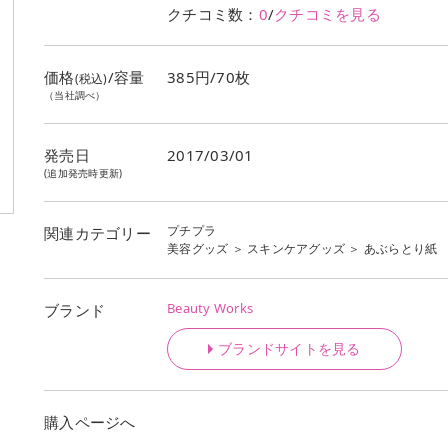
クチコミ数：
0
/
クチコミを見る
価格
/容量
385円/70枚
(税込)
（当社調べ）
発売日
2017/03/01
(追加発売時更新)
プチプラ
関連カテゴリー
美容グッズ
＞
スキンケアグッズ
＞
あぶらとり紙
Beauty Works
ブランド
ブランドサイトを見る
購入ページへ