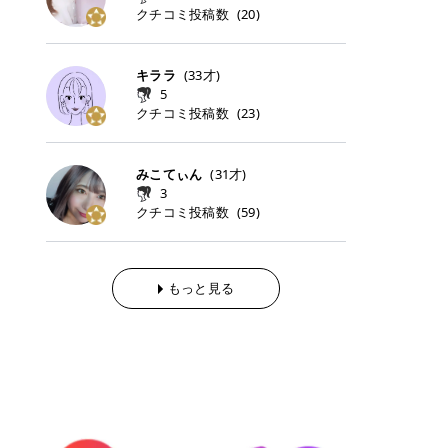
らの「のりかえ」や「お友だち紹
｜甘く可愛いモーヴピンク 鮮やかな
近、乾燥していた唇がプルンと見え
クチコミ投稿数
ナーパッドをご紹介します。 毎日使
タイミングで利用することが多いQ
(
20
)
脱毛の「熱破壊式」と「蓄熱式」と
介」も！ 6. 予約から脱毛施術まで
青みを感じるラズベリーピンク。 フ
てうれちい！ > > 引用元:コスメビ
いやすいトナーパッドから、スペシ
oo10 ・口コミを見ながら購入する
は？ 医療脱毛のレーザー機器には、
のステップ ・無料カウンセリングの
ェミニンな雰囲気を演出できる可愛
アイテム詳細を見るQoo10でのご購
ャルケアにぴったりなトナーパッド
＠cosme ・韓国コスメをチェック
大きく分けて「熱破壊式」と「蓄熱
予約方法 ・カウンセリング当日の持
らしいカラーです。 透明感を引き立
入はこちら 2026年上半期 総合2位
まで厳選しました。 1. MEDICUBE
する際によく見るOLIVE YOUNG GL
式」の2種類があり、それぞれ得意
キララ
(
33
才)
ち物 ・医師の問診とプラン提案 ・
てながら、甘さのある印象に。 韓国
柳屋（ヤナギヤ）「柳屋 あんず
PDRNピンクコラーゲンゲルトナー
OBAL など、すでに使い慣れている
な毛質が違います。 * 熱破壊式 高
施術当日の流れと次回予約の取り方
5
メイクやピンクメイクとも相性抜群
油」 👑「柳屋 あんず油」の特徴 1
パッド 「うるおいとハリ感をサポー
サイトが対象になっている場合も多
出力のレーザーをバチッ！と当て
7. 店舗一覧と美容医療メニュー ・
クチコミ投稿数
(
23
)
です。 フルーツオレ｜ピュア感あふ
00％植物由来の「柳屋 あんず油」
トし、なめらかな肌へ導く高密着ゲ
く、お買い物の内容や流れを変える
て、毛根の発毛組織に向けてレーザ
全国60院以上！エミナルクリニック
れるミルキーコーラル 白みを含んだ
フワッと香りさらっとまとまり、ツ
ルパッド」 PDRNやコラーゲン成分
必要はありません。 「どうせ買う予
ーを照射します。ワキやVIOのよう
の店舗一覧 ・脱毛だけじゃない！美
ミルキーなコーラルカラー。 やさし
ヤのある美しい髪に導きます。 ヘア
を配合し、乾燥やハリ不足が気にな
定だったコスメ」をトラミーリワー
な、太くて濃い毛にも使用が可能で
容医療メニュー 8. まとめ ｜エミナ
くふんわり発色し、粘膜リップのよ
だけでなく、ボディケア・ネイルケ
みこてぃん
(
31
才)
る肌をしっとり整えるゲルタイプの
ドを経由するだけで、ポイントも一
す！その分、輪ゴムで弾かれたよう
ルクリニックの魅力とは？選ばれる
うな仕上がりになります。 柔らかく
アなど幅広く保湿ケア。 実際に使用
3
トナーパッド。密着力が高く、スキ
緒に受け取れる、そんな手軽さがあ
な強い痛みを感じやすい傾向があり
3つの特徴 ※1 開業2019年3月20日
可愛らしい印象になり、毎日使いた
した方のクチコミ > 5 > 1本あると
クチコミ投稿数
ンケアの土台ケアとして取り入れや
ります✨ またトラミーリワードに
(
59
)
ます。 * 蓄熱式 低出力のレーザー
～2026年6月30日時点(医療脱毛、
くなるナチュラルカラー。 スクール
便利なオイル😊 > 柳屋 あんず油 >
すいアイテムです。 アイテム詳細を
は、以下のような特徴があります！
を連続で当てて、毛の成長をコント
ハイフ、ダーマペン、美容点滴、医
メイクやオフィスメイクにもおすす
> ──────────── > > 100%植
見るQoo10での購入はこちら 2. BIO
・1ポイント＝1円でわかりやすい
ロールする部分（バルジ領域）にじ
療ダイエットなど) 「早く綺麗にな
めです。 40TH ストロベリーボンボ
物由来のオイル > > 白髪染めで傷ん
DANCE コラーゲンゲルトナーパッ
・選べるe-GIFT・Amazonギフト
わじわ熱を伝える方式です。急激な
りたいけど、痛いのはイヤだし、通
ン｜上品なピンクベージュ 黄みを抑
でいてパサついているので > オイル
ド 「うるおいを与えながら肌をやわ
券・ドットマネーなどに交換できる
熱さを感じにくく、痛みや肌への負
もっと見る
う時間もない…」医療脱毛にそんな
えたクリーミーなピンクベージュ。
は必需品です > > 少しとろみがある
らかく整える保湿ケアパッド」 ゲル
・トラミー会員なら無料で利用でき
担を抑えやすいのが嬉しいポイン
ハードルを感じていませんか？エミ
ほんのり青みを感じる絶妙なカラー
ものの、さらっと軽めのオイル > >
素材ならではの高密着設計で、肌に
る ・ポイ活初心者でも始めやすい
ト。顔や背中などの産毛や細い毛に
ナルクリニックは、そんな私たちの
で、自然な血色感を演出します。 肌
ベタつかなくて髪につけるとサラサ
うるおいを与えながらやさしく整え
編集部が厳選！トラミーリワードお
向いています。 最近は、この両方を
ワガママを叶えてくれるクリニック
になじみながらも、唇をふんわり明
ラでツヤが出ます✨ > > ドライヤー
る保湿特化型トナーパッド。乾燥し
すすめ3選 QOO10 Qoo10（キュー
使い分けられる優秀な脱毛機を導入
なんです！多くの女性から選ばれて
るく見せてくれるカラー。 オフィス
前とドライヤー後に使っていますが
やすい肌をふっくらとした印象に導
テン）は、話題の韓国コスメや最新
しているクリニックも増えているの
いる3つの魅力をご紹介します。 最
メイクやナチュラルメイクにもぴっ
> 髪がペタッとならなくて気に入っ
きます。 アイテム詳細を見るQoo1
のトレンドスキンケアがいち早く、
で、自分の毛質に合わせてお任せで
短6か月からの脱毛プランが選べ
たりです。 アイテム詳細を見るQoo
てます😊 > > ワンタッチキャップな
0での購入はこちら 3. SKIN1004 セ
驚きの価格で手に入る大人気の通販
きることが多いですよ。 ｜東京でお
る！ 「せっかく脱毛を始めたのに、
10でのご購入はこちら イエベ・ブ
ので開けやすく > 1滴ずつ出るので
ンテラ クイックカーミングパッド
サイトです！ 特に年4回開催される
すすめの医療脱毛クリニック4選 こ
次の予約が数ヶ月先…」なんてガッ
ルベ別おすすめカラー むちぷるティ
量を調節しやすく使いやすいです >
「ゆらぎやすい肌をすこやかに整え
ビッグセール「メガ割」では、20%