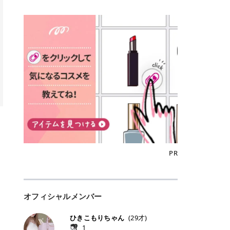
込)/5回 144,800円(税込)/5回 毛質に
Qoo10でのご購入はこちら CANMA
に触れた瞬間、ぷるんとしたジェリ
どに数分のせることで、集中保湿ケ
にぴったり。 Qoo10も、オリヤン
いでしょうか。 ズバリ、効果を実感
合わせて脱毛機を選択可能！有効期
KE むちぷるティント全色一覧 モモ
ーグロスが広がり、ふっくらボリュ
アとしても活用できます。 トナーパ
も、＠cosmeも、いつものコスメ購
するまでの期間や必要な施術回数が
限も5年と長くマイペースに通いや
｜血色感じるヌーディーピンク 桃の
ーム感のある仕上がりに✨ まるでリ
ッドの選び方 トナーパッドは、配合
入を“ちょっとお得”に変えられるの
大きな違いとして挙げられます！ 医
すい ラシャ メディオスターNeXT P
ような血色感を演出するヌーディー
フティングしたような、新しいリッ
成分やパッドの素材によって特徴が
が、トラミーリワードです✨ 今回
療脱毛は、医療機関（クリニックや
RO ジェントルYAGプロ 公式サイト
ピンク。 黄みと青みのバランスが良
プティンググロス💄 実際に使用した
異なります。 自分の肌悩みや理想の
は、トラミーリワードの特徴や活用
皮膚科など）だけで扱える高出力の
> ※医療脱毛は自由診療です。治療
く、自然になじむコーラル系カラー
方のクチコミ > 5 > プルプル > 唇に
仕上がりに合わせて選ぶことで、毎
方法、美容好きさんにおすすめな理
レーザーを使って、発毛組織にアプ
には赤み、痒み、火傷、毛嚢炎、一
です。 自然な血色感をプラスしてく
塗るPDRNグロス > > AMUSE ジェ
日のスキンケアに取り入れやすくな
由を詳しくご紹介します！ トラミー
ローチする施術といわれています。
時的な硬毛化などのリスクが伴いま
れるので、ナチュラルメイクとの相
ルフィットグロス > > ぷっくりツヤ
ります。 肌悩みに合わせて選ぶ パ
リワードとは？ 「トラミーリワー
そのため、少ない回数で永久脱毛
す。 目次▼ 1. エミナルクリニック
性抜群。 可愛らしく、多幸感のある
ツヤだけどベタっとした感じはなく
ッドの素材で選ぶ トナーパッドの使
ド」は、東証グロース上場企業であ
（※）を目指すことができます。
の魅力とは？選ばれる3つの特徴 ・
印象に仕上がります。 ワインベリー
て使いやすいですね。プランピング
い方 洗顔後すぐの清潔な肌に使用し
る株式会社アイズが運営する、安
（※永久脱毛とは一生毛が1本も生
最短6か月からの脱毛プランが選べ
｜気品をまとうローズレッド 深みの
効果で少しスーッとします。ここは
ます。 STEP1 エンボス面（凹凸
心・安全なポイントサイト機能で
えてこないという意味ではなく、ア
る！ ・全国60院以上＆21時まで営
ある青みレッド。 大人っぽく華やか
好き嫌いがあるかもしれませんが慣
面）で顔全体をやさしく拭き取りま
す。 トラミーリワードは、トラミー
メリカの基準に基づき「長期間にわ
業！ ・痛みに配慮した医療脱毛器の
な印象を与えるベリーカラーです。
れますね。 > > 分かりにくいけど、
す。 特に小鼻・あご・額など皮脂や
会員向けのポイントサービスです。
たって毛量が明らかに減少している
導入と肌トラブル対応 2. エミナル
ひと塗りで顔全体が華やかになり、
チップは片面がツルツル、片面がモ
古い角質が気になる部分は丁寧にな
対象ショップやサービスを利用する
状態が維持されること」を指しま
クリニックの口コミ・評判 3. エミ
リップを主役にしたメイクが完成。
ケモケになってます。 > > 桜グロス
じませましょう。 STEP2 パッドを
ことでポイントを獲得でき、貯まっ
す。） 一方のエステ脱毛は、出力が
ナルクリニックの全身脱毛料金プラ
クールで上品な雰囲気を演出できま
【日本限定色】：上品なピンクベー
裏返し、フラット面で顔全体をやさ
たポイントはAmazonギフト券やド
優しい機器を使うため痛みが少ない
ン ・全身脱毛の基本コースと料金
す。 フィグピューレ｜色っぽさと上
ジュ > > すももパールグロス【日本
PR
しく押さえながら化粧水をなじませ
ットマネーなどに交換できます。 普
のがメリットですが、毛根を破壊す
・追加費用がかからないシステム ・
品さを叶える赤みローズ 赤みとくす
限定色】：微細なラメがきらめく血
ます。 STEP3 その後は美容液・乳
段のネットショッピングを活用しな
ることはできないので一時的な減毛
支払い方法｜決済方法と医療ローン
みをほどよく含んだローズカラー。
色がよく見えるピンク。 > > どちら
液・クリームなど、普段どおりのス
がらポイントを貯められるため、ポ
にとどまります。結果的に、何度も
の活用も！ 4. エミナルクリニック
ニュートラルな発色で、肌色を選び
も上品で使いやすい色ですね。すも
キンケアを行います。 乾燥が気にな
イ活初心者でも始めやすいのが魅力
通う必要が出てくることが多くなり
の熱破壊式の脱毛機 5. エミナルク
にくい万能カラーです。 派手すぎず
もパールグロスの方がラメが入って
る部分には2〜5分程度のせて部分用
です✨ トラミーリワードの特徴 普
ます。 なお、医療脱毛は保険がきか
リニックのお得な割引・キャンペー
オフィシャルメンバー
落ち着いた印象に仕上がり、オン・
いるので華やかそうに見えるけど、
パックとして使用するのもおすすめ
段よく使っているコスメ通販サイト
ない自由診療なので、クリニックに
ン制度 ・学生プラン｜学生証の提示
オフ問わず使いやすいカラー。 きれ
付けてみると落ち着いた色ですね。
です。 おすすめトナーパッド7選 こ
を、トラミーリワード経由にするだ
よって料金設定が自由に決められて
で割引 ・ペア限定プラン｜家族や友
いめメイクにもカジュアルメイクに
> > スキンケア成分が配合されてい
ひきこもりちゃん
(
29
才)
こからは、保湿ケアや肌荒れケア、
けでポイントが貯まるのが大きな魅
います。だからこそ、しっかり比較
人と一緒にスタートできる ・他社か
もマッチします。 ラズベリーケーキ
て保湿もしっかりしてくれます。最
1
毛穴ケアなど目的別におすすめのト
力です✨ 例えば、、、 ・メガ割の
して選ぶことが大切なのです。 医療