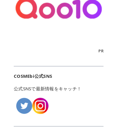
こからは、東京で人気のフレイアク
カリしたくありませんよね。エミナ
ント おすすめパーソナルカラー 02
> あんずのほのかに甘い香りがしま
るカーミングケアパッド」 ツボクサ
OFFクーポンなどを使って、SNSで
リニック・レジーナクリニック・エ
ルクリニックなら、最短1ヶ月ペー
モモ イエベ春・ブルベ夏 03 ワイン
すが > 強くないのでいつでも使える
エキス（保湿成分）配合で、肌荒れ
バズっている美容液やパック、限定
ミナルクリニック・リゼクリニック
スで通えるため、最短6ヶ月の全身
ベリー ブルベ冬 05 フィグピューレ
印象です > > 1本持っていると髪だ
や赤みが気になる肌をやさしく整え
の豪華キットをどこよりもお得にゲ
の4院について、おすすめのポイン
脱毛プランを選ぶことができます！
ブルベ夏・イエベ春 06 ラズベリー
けではなくボディやネイルケアにも
る低刺激設計のトナーパッドです。
ットできます✨ 豊富でリアルな口コ
トを詳しくご紹介します！ フレイア
（※予約状況や脱毛効果の個人差に
ケーキ ブルベ夏・ブルベ冬 07 フル
使えるのも◎ > > 引用元:コスメビ
アイテム詳細を見るQoo10での購入
ミや、ブランド公式ショップの出店
クリニック：選べるプランと女子に
よっては、6ヵ月で完了しない場合
ーツオレ イエベ春 40th ストロベリ
アイテム詳細を見るAmazonでのご
はこちら 4. SKINFOOD キャロット
も充実しているため、新作チェック
優しい手厚いサポート♡ ※満足度9
もあります）。 さらに、連続照射が
ーボンボン ブルベ夏 アイテム詳細
購入はこちら 2026年上半期 総合3
カロテン カーミングウォーターパッ
からリピート買いまで、美容マニア
6% 集計機関・アンケート内容：社
できる医療脱毛器を使っているた
を見るQoo10でのご購入はこちら
位 MAJOLICA MAJORCA（マジョリ
ド 「ゆらぎがちな肌をやさしく整え
の「欲しい」がすべて詰まったお買
内・施術済みフレイア顧客向けのア
め、全身の施術でも1回約60分で終
迷ったらこのカラーがおすすめ！ ナ
カ マジョルカ）「シャドーカスタマ
る植物由来カーミングケア」 βカロ
い物天国です。 Qoo10はこちら @C
ンケート 対象期間：2024/12/11～2
わります。 全国60院以上＆21時ま
PR
チュラルメイクなら「02 モモ」 自
イズ」 👑「シャドーカスタマイズ」
テンを含むにんじん由来成分で、乾
OSME アットコスメ（@cosme）
025/5/15 アンケート数:12606 フレ
で営業！ お仕事や学校の帰りにサク
然な血色感を演出できる万能カラ
の特徴 まばゆく発色フォルム整形シ
燥や外的刺激で不安定になりやすい
は、日本の美容マニアなら誰もが一
イアクリニックは、都内に新宿や渋
ッと寄りたい！という方にもエミナ
ー。 オフィスメイクなら「40th ス
ャドウ✨ 吸いこまれそうな奥行きの
肌をやさしく整えます。軽やかな使
度はお世話になる日本最大級の化粧
谷、銀座など7院があり、どこも駅
ルは強い味方。北海道から沖縄まで
トロベリーボンボン」 上品で落ち着
ある目もとをかなえる、フォルム整
用感も特長です。 アイテム詳細を見
品クチコミサイトです✨ 一番の魅力
から近くてアクセス抜群。平日は夜
全国に60院以上を展開しており、ど
いた印象に仕上がります。 毎日使い
形パウダーシャドウ。ひと塗りでま
るQoo10での購入はこちら 5. ANU
は、2,000万件を超える圧倒的なボ
COSMEbi公式SNS
21時まで開いているので、お仕事や
こも駅チカの好立地なんです。しか
やすい万能カラーなら「05 フィグ
ばゆく発色し、光の効果で目もとが
A 8ヒアルロン酸カテキンカーミン
リュームのリアルなクチコミ検索機
学校帰りにも通いやすいクリニック
も夜21時まで開いているので、忙し
ピューレ」 シーンを選ばず使える人
立体的に生まれ変わります。 実際に
グパッド 「うるおいを与えながら肌
能にあります。 自分の年齢や肌質
です。 ♡クイックプラン 時間をか
い毎日でも無理なく予定に組み込め
公式SNSで最新情報をキャッチ！
気カラーです。 韓国メイク・透明感
使用した方のクチコミ > 5 > 鮮やか
のキメを整えるバランスケアパッ
（乾燥肌・敏感肌など）、あるいは
けてしっかり脱毛。割引制度や保証
ます（※店舗によって診察時間は異
重視なら「06 ラズベリーケーキ」
発色✨ 吸い込まれそうな奥行きのあ
ド」 カテキン*1配合の極薄パッド
「毛穴」「美白」といった肌の悩み
サービスは充実！ 全身＋VIO 52,80
なります）。 そして嬉しいのが、施
青みピンクが透明感を引き立てま
る目もとを作れるアイシャドウ♡ >
で、肌にうるおいを与えながらキメ
に合わせてクチコミを絞り込めるた
0円(税込) 5回コース 所要時間が60
術室がカーテン仕切りではなくドア
す。 イエベ春なら「07 フルーツオ
パウダータイプなのに粉っぽさがな
を整え、すこやかな肌状態へ導くデ
め、自分に本当に合うコスメを失敗
分で完了 全身＋VIO＋顔 94,600円
付きの完全個室になっていること！
レ」 やわらかく可愛らしい印象に仕
くぴたっと密着♡発色が良くて煌め
イリーケアアイテムです。 *1 チャ
せずに見つけられる美容の羅針盤と
(税込) 5回コース 36箇所の脱毛が可
女性専用のプライベート空間なの
上がります。 よくある質問💡 色持
くパールが美しい✨ > 単色でも綺麗
カテキン（整肌成分） アイテム詳細
して絶大な信頼を得ています。 さら
能 ♡安心プラン １回、５回コー
で、周りの目を気にせずリラックス
ちはいい？ むちぷるティントはティ
にグラデーションを作れて簡単に立
を見るQoo10での購入はこちら 6.
に、年に数回発表される「ベストコ
ス、８回コースがあり、コース終了
して施術を受けられます。 痛みに配
ント処方のため、塗布後は色が定着
体感を出せます✨ > > カラーの名前
MEDIHEAL PDRNリフティングパッ
スメアワード（ベスコス）」は、日
後の追加照射の料金も設定していま
慮した医療脱毛器の導入と肌トラブ
しやすく、飲み物を飲んだあとでも
がまた可愛い💕 > PK321 ひとひら
ド 「ハリ感を意識したケアで肌をな
本の美容トレンドを大きく左右する