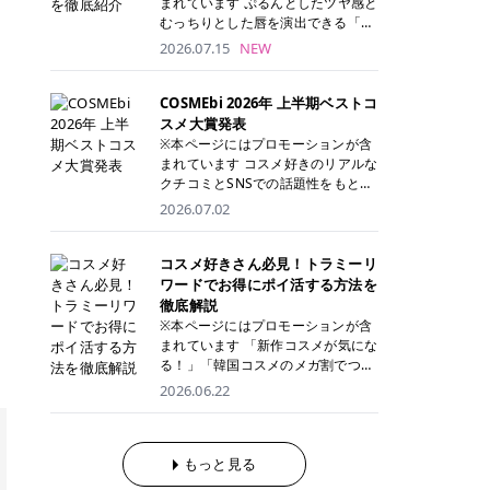
まれています ぷるんとしたツヤ感と
が多く、拭き取り後にそのまま部分
ら、コストパフォーマンスも重視し
す。 これから手軽に全身医療脱毛を
むっちりとした唇を演出できる「C
用パックとして使えるトナーパッド
たい方に！ メディオスターモノリス
始めたいと考えている方は、ぜひ最
ANMAKE（キャンメイク）むちぷる
2026.07.15
NEW
も増えています。 一方、拭き取り化
メディオスターNeXT PRO 公式サイ
後までチェックして、ご自身にぴっ
ティント」。 ティントならではの色
粧水は液体タイプのため、コットン
ト> レジーナクリニック 52,800円
たりのクリニック選びの参考にして
持ちに加え、プランパー効果※と保
に含ませて使用します。 使用量を調
(税込)/5回 99,000円(税込)/5回 ジェ
ください！ クリニック 全身＋VIO
湿ケアも叶えられることから、SNS
COSMEbi 2026年 上半期ベストコ
整しやすく、お気に入りの化粧水を
ントルシリーズを選べるため、脱毛
全身＋VIO＋顔 特徴 脱毛器 詳細 フ
でも話題の人気リップです。 「自分
スメ大賞発表
使いたい方やコストを抑えて続けた
機にこだわりたい方におすすめ！ ジ
レイアクリニック 52,800円(税込)/5
にはどのカラーが似合う？」「イエ
※本ページにはプロモーションが含
い方にもおすすめです。 トナーパッ
ェントルマックスプロ ジェントルマ
回 94,600円(税込)/5回 肌への負担
ベ・ブルベ別のおすすめは？」と気
まれています コスメ好きのリアルな
ドのメリット トナーパッドは、角質
ックスプロプラス ジェントルレーズ
に配慮しながら、コストパフォーマ
になっている方も多いのではないで
クチコミとSNSでの話題性をもとに
ケア・保湿ケア・部分用パックまで
プロ ソプラノチタニウム 公式サイ
ンスも重視したい方に！ メディオス
しょうか。 今回は6色のスウォッチ
選出された、COSMEbi 2026年上半
1枚で行える便利なスキンケアアイ
2026.07.02
ト> エミナルクリニック 49,500円
ターモノリス メディオスターNeXT
とともにご紹介！それぞれの色味や
期のベストコスメが決定！ 話題性・
テムです。 ここでは、トナーパッド
(税込)/6回 93,500円(税込)/6回 エミ
PRO 公式サイト> レジーナクリニッ
おすすめのパーソナルカラー、どん
使用感・仕上がりすべてを兼ね備え
を取り入れるメリットをご紹介しま
ナルクリニックの始めやすい料金設
ク 52,800円(税込)/5回 99,000円(税
なメイクに合うのかまで詳しく解説
た名品たちを、カテゴリ別にご紹介
コスメ好きさん必見！トラミーリ
す。 古い角質や皮脂汚れをやさしく
定！月々払いも安くて通いやすい ク
込)/5回 ジェントルシリーズを選べ
します✨ ※メイクアップ効果による
します。 本記事では、2025年11月
ワードでお得にポイ活する方法を
オフ トナーパッドを使用すること
リスタルプロ 公式サイト> リゼクリ
るため、脱毛機にこだわりたい方に
CANMAKE むちぷるティントとは？
～2026年4月までの半年間におい
徹底解説
で、洗顔だけでは落としきれない古
ニック 109,800円(税込)/5回 144,80
おすすめ！ ジェントルマックスプロ
CANMAKE むちぷるティントは、テ
て、COSMEbi内でのクチコミとSN
い角質や余分な皮脂汚れをやさしく
※本ページにはプロモーションが含
0円(税込)/5回 毛質に合わせて脱毛
ジェントルマックスプロプラス ジェ
ィント・プランパー・保湿ケアを1
Sでの話題性を元に選出されたコス
拭き取り、なめらかな肌へ整えま
まれています 「新作コスメが気にな
機を選択可能！有効期限も5年と長
ントルレーズプロ ソプラノチタニウ
本で叶えるリップです。 するすると
メやスキンケアなどの化粧品を「総
す。 保湿ケアまで1枚でできる 保湿
る！」「韓国コスメのメガ割でつい
くマイペースに通いやすい ラシャ
ム 公式サイト> エミナルクリニック
塗れるなめらかなテクスチャーで、
合」「デパコス」「プチプラ」「韓
成分を配合したトナーパッドなら、
買いすぎてしまう……」 そんな美容
メディオスターNeXT PRO ジェント
2026.06.22
49,500円(税込)/6回 93,500円(税
縦ジワをカバーしながら、むっちり
国コスメ」に分けて1位～3位までを
肌へうるおいを与えながらスキンケ
好きさんにおすすめなのが「トラミ
ルYAGプロ 公式サイト> ｜そもそも
込)/6回 エミナルクリニックの始め
としたツヤのある唇を演出します。
ランキング形式で発表！ 2026年上
アできるため、忙しい朝や夜の時短
ーリワード」です！ 普段のお買い物
医療脱毛って？エステ脱毛と何が違
やすい料金設定！月々払いも安くて
さらに、美容保湿成分を配合してい
半期 総合大賞 AMUSE（アミュー
ケアにもぴったりです。 部分パック
を少し工夫するだけでポイントを貯
うの？ 脱毛を考えたときに、まず悩
通いやすい クリスタルプロ 公式サ
るため、乾燥しにくくデイリー使い
ズ）「 ジェルフィットグロス」 👑
としても使える 多くのトナーパッド
められるため、コスメやスキンケア
もっと見る
むのが「医療脱毛とエステ脱毛、ど
イト> リゼクリニック 109,800円(税
にもぴったり！ アイテム詳細を見る
「ジェルフィットグロス」の特徴 唇
は、乾燥が気になる頬や額、小鼻な
にかかる費用を少しでも抑えたい方
っちがいいの？」ということではな