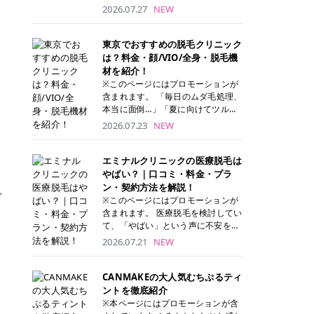
ナーパッド」は、化粧水や美容液を
2026.07.27
NEW
たっぷり含ませた丸型のコットンパ
ッド状のスキンケアアイテムです。
トナーパッドは洗顔後に肌をやさし
東京でおすすめの脱毛クリニック
く拭き取ることで、古い角質や余分
は？料金・顔/VIO/全身・脱毛機
な皮脂汚れをオフしながら、うるお
材を紹介！
いを与えられるのが特徴✨ さらに、
※このページにはプロモーションが
気になる部分には数分のせて部分用
含まれます。 「毎日のムダ毛処理、
パックとしても使用できるため、1
本当に面倒…」「夏に向けてツルツ
枚で「拭き取り」と「保湿ケア」の
ル肌になりたい！」 そう思って東京
2026.07.23
NEW
両方を叶えられます。 韓国コスメブ
で医療脱毛を探し始めても、クリニ
ランドを中心に人気を集めていまし
ックがたくさんありすぎてどこを選
たが、現在では日本でも定番のスキ
べばいいの？と迷ってしまいますよ
エミナルクリニックの医療脱毛は
ンケアアイテムとして幅広い世代に
ね。 この記事では、医療脱毛の基本
やばい？｜口コミ・料金・プラ
愛用されています。 トナーパッドの
から、東京で特に通いやすいフレイ
ン・契約方法を解説！
け
特徴 トナーパッドと拭き取り化粧水
アクリニック・レジーナクリニッ
※このページにはプロモーションが
の違い 「トナーパッド」と「拭き取
ク・エミナルクリニック・リゼクリ
含まれます。 医療脱毛を検討してい
り化粧水」はどちらも洗顔後に使用
ニックの4院について、分かりやす
て、「やばい」という声に不安を抱
するスキンケアアイテムですが、使
く解説します。 自分にぴったりのク
える方も多いのではないでしょう
2026.07.21
NEW
い方や特徴に違いがあります。 トナ
リニックを見つけて、面倒な自己処
か。 この記事では、エミナルクリニ
ーパッドは、化粧水があらかじめパ
理から卒業しちゃいましょう♪ クリ
ックの全身脱毛プランの詳しい料金
ッドに含まれているため、コットン
ニック 全身＋VIO 全身＋VIO＋顔 特
体系をはじめ、学生や友人同士でお
CANMAKEの大人気むちぷるティ
を用意する手間がなく、忙しい朝で
徴 脱毛器 詳細 フレイアクリニック
得になる割引キャンペーン、無料カ
ントを徹底紹介
もサッと使えるのが魅力です。 ま
52,800円(税込)/5回 94,600円(税
ウンセリングから施術までの具体的
※本ページにはプロモーションが含
た、保湿成分を豊富に配合した商品
込)/5回 肌への負担に配慮しなが
なステップを分かりやすく解説しま