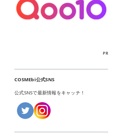
め、全身の施術でも1回約60分で終
迷ったらこのカラーがおすすめ！ ナ
カ マジョルカ）「シャドーカスタマ
い物天国です。 Qoo10はこちら @C
明感を演出 フェースアップパウダー
ンケート 対象期間：2024/12/11～2
わります。 全国60院以上＆21時ま
チュラルメイクなら「02 モモ」 自
イズ」 👑「シャドーカスタマイズ」
OSME アットコスメ（@cosme）
2027は、毛穴や色ムラを自然にカ
025/5/15 アンケート数:12606 フレ
で営業！ お仕事や学校の帰りにサク
然な血色感を演出できる万能カラ
の特徴 まばゆく発色フォルム整形シ
は、日本の美容マニアなら誰もが一
バーしながら透明感のある仕上がり
イアクリニックは、都内に新宿や渋
ッと寄りたい！という方にもエミナ
ー。 オフィスメイクなら「40th ス
ャドウ✨ 吸いこまれそうな奥行きの
度はお世話になる日本最大級の化粧
を目指せるフェースパウダーです。
谷、銀座など7院があり、どこも駅
ルは強い味方。北海道から沖縄まで
トロベリーボンボン」 上品で落ち着
ある目もとをかなえる、フォルム整
品クチコミサイトです✨ 一番の魅力
また、保湿成分として「ヒアルロン
から近くてアクセス抜群。平日は夜
全国に60院以上を展開しており、ど
いた印象に仕上がります。 毎日使い
形パウダーシャドウ。ひと塗りでま
は、2,000万件を超える圧倒的なボ
酸Na」「ローヤルゼリーエキス」
21時まで開いているので、お仕事や
こも駅チカの好立地なんです。しか
やすい万能カラーなら「05 フィグ
ばゆく発色し、光の効果で目もとが
リュームのリアルなクチコミ検索機
「ユリエキス」を配合しています。
学校帰りにも通いやすいクリニック
も夜21時まで開いているので、忙し
ピューレ」 シーンを選ばず使える人
立体的に生まれ変わります。 実際に
能にあります。 自分の年齢や肌質
フェイスパウダーに保湿成分が含ま
です。 ♡クイックプラン 時間をか
い毎日でも無理なく予定に組み込め
気カラーです。 韓国メイク・透明感
使用した方のクチコミ > 5 > 鮮やか
（乾燥肌・敏感肌など）、あるいは
れているため、メイク崩れ防止にな
けてしっかり脱毛。割引制度や保証
ます（※店舗によって診察時間は異
重視なら「06 ラズベリーケーキ」
PR
発色✨ 吸い込まれそうな奥行きのあ
「毛穴」「美白」といった肌の悩み
ります✨ パウダーは「パフ」と「ブ
サービスは充実！ 全身＋VIO 52,80
なります）。 そして嬉しいのが、施
青みピンクが透明感を引き立てま
る目もとを作れるアイシャドウ♡ >
に合わせてクチコミを絞り込めるた
ラシ」どっちがおすすめ？ パフで仕
0円(税込) 5回コース 所要時間が60
術室がカーテン仕切りではなくドア
す。 イエベ春なら「07 フルーツオ
パウダータイプなのに粉っぽさがな
め、自分に本当に合うコスメを失敗
上げる場合 おすすめの人 ・しっか
分で完了 全身＋VIO＋顔 94,600円
付きの完全個室になっていること！
レ」 やわらかく可愛らしい印象に仕
くぴたっと密着♡発色が良くて煌め
せずに見つけられる美容の羅針盤と
りカバー感が欲しい方 ・毛穴をふん
(税込) 5回コース 36箇所の脱毛が可
女性専用のプライベート空間なの
上がります。 よくある質問💡 色持
くパールが美しい✨ > 単色でも綺麗
して絶大な信頼を得ています。 さら
わりぼかしたい方 ・ミラノコレクシ
能 ♡安心プラン １回、５回コー
COSMEbi公式SNS
で、周りの目を気にせずリラックス
ちはいい？ むちぷるティントはティ
にグラデーションを作れて簡単に立
に、年に数回発表される「ベストコ
ョンらしい陶器肌に仕上げたい方 ★
ス、８回コースがあり、コース終了
して施術を受けられます。 痛みに配
ント処方のため、塗布後は色が定着
体感を出せます✨ > > カラーの名前
スメアワード（ベスコス）」は、日
パフは粉を均一に密着させやすく、
後の追加照射の料金も設定していま
慮した医療脱毛器の導入と肌トラブ
しやすく、飲み物を飲んだあとでも
公式SNSで最新情報をキャッチ！
がまた可愛い💕 > PK321 ひとひら
本の美容トレンドを大きく左右する
きちんと感のある仕上がりを目指せ
す。 全身 77,000円/148,000円/22
ル対応 エミナルクリニックでは、冷
自然な血色感が残りやすいのが特徴
> 変更パール輝く上品なピンク。肌
一大イベント！ ここで受賞したプチ
ます。 ブラシで仕上げる場合 おす
2,800円(すべて税込) ※表示価格は
却機能を備えた新型の医療脱毛器
です。食事後は色落ちする場合があ
なじみがよく使いやすい大人ピンク
プラやデパコスは、SNSで瞬く間に
すめの人 ・ナチュラルメイクが好き
カウンセリング当日契約時の割引料
（クリスタルプロ）を使用してお
るため、塗り直すとよりきれいな仕
カラーです🩷 > > BE384 コルク >
拡散されて店頭で売り切れが続出す
な方 ・ツヤ感を出したい方 ・軽い
金です。 1回/5回/8回コース 顔とVI
り、お肌を冷やしながら痛みをでき
上がりをキープできます。 プランパ
シルバーパール輝くベージュカラ
るほどの社会現象を巻き起こしま
仕上がりが好きな方 ★ブラシはふん
Oを除いた鎖骨から下の全身27箇所
るだけ抑えて照射してくれます。 万
ー効果は強い？ むちぷるティントの
ー。ナチュラルなのに引き込まれる
す。 @cosmeはこちら OLIVE YOU
わりと薄膜でのせられるため、透明
を照射 全身＋VIO 116,600円/217,0
が一、施術後に赤みが出たり肌トラ
使用後はほんのり清涼感がありま
洗練した目元を作れます✨ > > BR32
NG GLOBAL OLIVE YOUNGは韓国
感重視の方に向いています。 編集部
00円/342,400円(すべて税込) ※表示
ブルが起きたりした場合は医師が対
す。刺激の感じ方には個人差があり
2 森の毛皮 > 偏光パール輝くゴー
国内に1,300店舗以上を構える圧倒
のおすすめは？ 発表会で実際に見た
価格はカウンセリング当日契約時の
応してくれます。 エミナルクリニッ
ますが、比較的デイリー使いしやす
ルドカラー。暗くならずに抜け感の
的なシェアのヘルス＆ビューティス
印象では、 パフ→しっかり補正 ブ