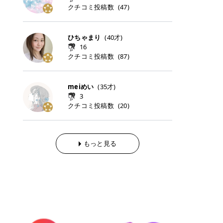
の店舗一覧 ・脱毛だけじゃない！美
ミルキーなコーラルカラー。 やさし
ヤのある美しい髪に導きます。 ヘア
定だったコスメ」をトラミーリワー
クチコミ投稿数
限定デザインです。 今回のコンパク
(
47
)
な、太くて濃い毛にも使用が可能で
容医療メニュー 8. まとめ ｜エミナ
くふんわり発色し、粘膜リップのよ
だけでなく、ボディケア・ネイルケ
ドを経由するだけで、ポイントも一
トは、スワロフスキー®・クリスタ
す！その分、輪ゴムで弾かれたよう
ルクリニックの魅力とは？選ばれる
うな仕上がりになります。 柔らかく
アなど幅広く保湿ケア。 実際に使用
緒に受け取れる、そんな手軽さがあ
ルを使用した特別仕様。 ゴールドと
な強い痛みを感じやすい傾向があり
3つの特徴 ※1 開業2019年3月20日
可愛らしい印象になり、毎日使いた
した方のクチコミ > 5 > 1本あると
ります✨ またトラミーリワードに
クリスタルブルーを基調とした華や
ます。 * 蓄熱式 低出力のレーザー
～2026年6月30日時点(医療脱毛、
ひちゃまり
(
40
才)
くなるナチュラルカラー。 スクール
便利なオイル😊 > 柳屋 あんず油 >
は、以下のような特徴があります！
かなデザインで、花と豊穣の女神や
を連続で当てて、毛の成長をコント
ハイフ、ダーマペン、美容点滴、医
メイクやオフィスメイクにもおすす
16
> ──────────── > > 100%植
・1ポイント＝1円でわかりやすい
ユリのモチーフがあしらわれていま
ロールする部分（バルジ領域）にじ
療ダイエットなど) 「早く綺麗にな
めです。 40TH ストロベリーボンボ
クチコミ投稿数
(
87
)
物由来のオイル > > 白髪染めで傷ん
・選べるe-GIFT・Amazonギフト
す。 発表会会場では、エメラルド
わじわ熱を伝える方式です。急激な
りたいけど、痛いのはイヤだし、通
ン｜上品なピンクベージュ 黄みを抑
でいてパサついているので > オイル
券・ドットマネーなどに交換できる
ブルーを基調とした空間演出が印象
熱さを感じにくく、痛みや肌への負
う時間もない…」医療脱毛にそんな
えたクリーミーなピンクベージュ。
は必需品です > > 少しとろみがある
・トラミー会員なら無料で利用でき
的で、コンパクトの世界観とリンク
担を抑えやすいのが嬉しいポイン
ハードルを感じていませんか？エミ
ほんのり青みを感じる絶妙なカラー
ものの、さらっと軽めのオイル > >
る ・ポイ活初心者でも始めやすい
meiめい
(
35
才)
した雰囲気に包まれていました。 ミ
ト。顔や背中などの産毛や細い毛に
ナルクリニックは、そんな私たちの
で、自然な血色感を演出します。 肌
ベタつかなくて髪につけるとサラサ
編集部が厳選！トラミーリワードお
3
ラノコレクション 2027の特徴 ドレ
向いています。 最近は、この両方を
ワガママを叶えてくれるクリニック
になじみながらも、唇をふんわり明
ラでツヤが出ます✨ > > ドライヤー
すすめ3選 QOO10 Qoo10（キュー
クチコミ投稿数
スアップクリーム2027の特徴 光を
(
20
)
使い分けられる優秀な脱毛機を導入
なんです！多くの女性から選ばれて
るく見せてくれるカラー。 オフィス
前とドライヤー後に使っていますが
テン）は、話題の韓国コスメや最新
仕込むような化粧下地 ドレスアップ
しているクリニックも増えているの
いる3つの魅力をご紹介します。 最
メイクやナチュラルメイクにもぴっ
> 髪がペタッとならなくて気に入っ
のトレンドスキンケアがいち早く、
クリーム2027は、光をまとったよ
で、自分の毛質に合わせてお任せで
短6か月からの脱毛プランが選べ
たりです。 アイテム詳細を見るQoo
てます😊 > > ワンタッチキャップな
驚きの価格で手に入る大人気の通販
うなツヤ感を演出する化粧下地で
きることが多いですよ。 ｜東京でお
る！ 「せっかく脱毛を始めたのに、
10でのご購入はこちら イエベ・ブ
ので開けやすく > 1滴ずつ出るので
サイトです！ 特に年4回開催される
す。 また、顔だけではなく首やデコ
すすめの医療脱毛クリニック4選 こ
もっと見る
次の予約が数ヶ月先…」なんてガッ
ルベ別おすすめカラー むちぷるティ
量を調節しやすく使いやすいです >
ビッグセール「メガ割」では、20%
ルテにも使用できるため、顔と首の
こからは、東京で人気のフレイアク
カリしたくありませんよね。エミナ
ント おすすめパーソナルカラー 02
> あんずのほのかに甘い香りがしま
OFFクーポンなどを使って、SNSで
トーンを自然になじませたい方にも
リニック・レジーナクリニック・エ
ルクリニックなら、最短1ヶ月ペー
モモ イエベ春・ブルベ夏 03 ワイン
すが > 強くないのでいつでも使える
バズっている美容液やパック、限定
おすすめです✨ 発表会では、メイク
ミナルクリニック・リゼクリニック
スで通えるため、最短6ヶ月の全身
ベリー ブルベ冬 05 フィグピューレ
印象です > > 1本持っていると髪だ
の豪華キットをどこよりもお得にゲ
アップアーティストさんが実際にデ
の4院について、おすすめのポイン
脱毛プランを選ぶことができます！
ブルベ夏・イエベ春 06 ラズベリー
けではなくボディやネイルケアにも
ットできます✨ 豊富でリアルな口コ
コルテへ使用しており、肌全体がな
トを詳しくご紹介します！ フレイア
（※予約状況や脱毛効果の個人差に
ケーキ ブルベ夏・ブルベ冬 07 フル
使えるのも◎ > > 引用元:コスメビ
ミや、ブランド公式ショップの出店
めらかにつながる仕上がりがとても
クリニック：選べるプランと女子に
よっては、6ヵ月で完了しない場合
ーツオレ イエベ春 40th ストロベリ
アイテム詳細を見るAmazonでのご
も充実しているため、新作チェック
印象的でした✨ ミラノコレクション
優しい手厚いサポート♡ ※満足度9
もあります）。 さらに、連続照射が
ーボンボン ブルベ夏 アイテム詳細
購入はこちら 2026年上半期 総合3
からリピート買いまで、美容マニア
フェースアップパウダー2027の特
6% 集計機関・アンケート内容：社
できる医療脱毛器を使っているた
を見るQoo10でのご購入はこちら
位 MAJOLICA MAJORCA（マジョリ
の「欲しい」がすべて詰まったお買
徴 毛穴・色ムラをカバーしながら透
内・施術済みフレイア顧客向けのア