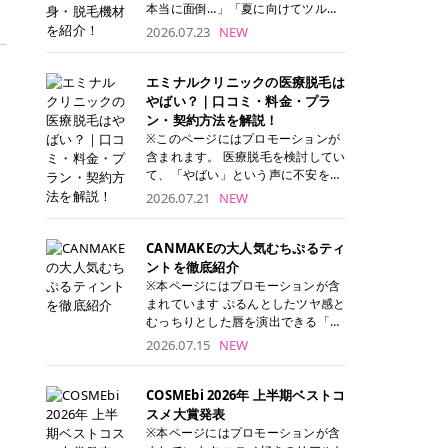
本当に面倒…」「夏に向けてツルツ
ル肌になりたい！」 そう思って東京
2026.07.23
NEW
で医療脱毛を探し始めても、クリニ
ックがたくさんありすぎてどこを選
べばいいの？と迷ってしまいますよ
エミナルクリニックの医療脱毛は
ね。 この記事では、医療脱毛の基本
やばい？｜口コミ・料金・プラ
から、東京で特に通いやすいフレイ
ン・契約方法を解説！
アクリニック・レジーナクリニッ
※このページにはプロモーションが
ク・エミナルクリニック・リゼクリ
含まれます。 医療脱毛を検討してい
ニックの4院について、分かりやす
て、「やばい」という声に不安を抱
く解説します。 自分にぴったりのク
える方も多いのではないでしょう
2026.07.21
NEW
リニックを見つけて、面倒な自己処
か。 この記事では、エミナルクリニ
理から卒業しちゃいましょう♪ クリ
ックの全身脱毛プランの詳しい料金
ニック 全身＋VIO 全身＋VIO＋顔 特
体系をはじめ、学生や友人同士でお
CANMAKEの大人気むちぷるティ
徴 脱毛器 詳細 フレイアクリニック
得になる割引キャンペーン、無料カ
ントを徹底紹介
52,800円(税込)/5回 94,600円(税
ウンセリングから施術までの具体的
※本ページにはプロモーションが含
込)/5回 肌への負担に配慮しなが
なステップを分かりやすく解説しま
まれています ぷるんとしたツヤ感と
ら、コストパフォーマンスも重視し
す。 これから手軽に全身医療脱毛を
むっちりとした唇を演出できる「C
たい方に！ メディオスターモノリス
始めたいと考えている方は、ぜひ最
ANMAKE（キャンメイク）むちぷる
2026.07.15
NEW
メディオスターNeXT PRO 公式サイ
後までチェックして、ご自身にぴっ
ティント」。 ティントならではの色
ト> レジーナクリニック 52,800円
たりのクリニック選びの参考にして
持ちに加え、プランパー効果※と保
(税込)/5回 99,000円(税込)/5回 ジェ
ください！ クリニック 全身＋VIO
湿ケアも叶えられることから、SNS
COSMEbi 2026年 上半期ベストコ
ントルシリーズを選べるため、脱毛
全身＋VIO＋顔 特徴 脱毛器 詳細 フ
でも話題の人気リップです。 「自分
スメ大賞発表
機にこだわりたい方におすすめ！ ジ
レイアクリニック 52,800円(税込)/5
にはどのカラーが似合う？」「イエ
※本ページにはプロモーションが含
ェントルマックスプロ ジェントルマ
回 94,600円(税込)/5回 肌への負担
ベ・ブルベ別のおすすめは？」と気