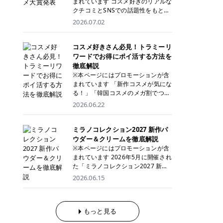
まれています コスメ好きのリアルな
ックスプロプラス ジェントルレーズ
に配慮しながら、コストパフォーマ
になっている方も多いのではないで
クチコミとSNSでの話題性をもとに
プロ ソプラノチタニウム 公式サイ
ンスも重視したい方に！ メディオス
しょうか。 今回は6色のスウォッチ
選出された、COSMEbi 2026年上半
2026.07.02
ト> エミナルクリニック 49,500円
ターモノリス メディオスターNeXT
とともにご紹介！それぞれの色味や
期のベストコスメが決定！ 話題性・
(税込)/6回 93,500円(税込)/6回 エミ
PRO 公式サイト> レジーナクリニッ
おすすめのパーソナルカラー、どん
使用感・仕上がりすべてを兼ね備え
ナルクリニックの始めやすい料金設
ク 52,800円(税込)/5回 99,000円(税
なメイクに合うのかまで詳しく解説
た名品たちを、カテゴリ別にご紹介
コスメ好きさん必見！トラミーリ
定！月々払いも安くて通いやすい ク
込)/5回 ジェントルシリーズを選べ
します✨ ※メイクアップ効果による
します。 本記事では、2025年11月
ワードでお得にポイ活する方法を
リスタルプロ 公式サイト> リゼクリ
るため、脱毛機にこだわりたい方に
CANMAKE むちぷるティントとは？
～2026年4月までの半年間におい
徹底解説
ニック 109,800円(税込)/5回 144,80
おすすめ！ ジェントルマックスプロ
CANMAKE むちぷるティントは、テ
て、COSMEbi内でのクチコミとSN
※本ページにはプロモーションが含
0円(税込)/5回 毛質に合わせて脱毛
ジェントルマックスプロプラス ジェ
ィント・プランパー・保湿ケアを1
Sでの話題性を元に選出されたコス
まれています 「新作コスメが気にな
機を選択可能！有効期限も5年と長
ントルレーズプロ ソプラノチタニウ
本で叶えるリップです。 するすると
メやスキンケアなどの化粧品を「総
る！」「韓国コスメのメガ割でつい
くマイペースに通いやすい ラシャ
ム 公式サイト> エミナルクリニック
塗れるなめらかなテクスチャーで、
合」「デパコス」「プチプラ」「韓
買いすぎてしまう……」 そんな美容
メディオスターNeXT PRO ジェント
2026.06.22
49,500円(税込)/6回 93,500円(税
縦ジワをカバーしながら、むっちり
国コスメ」に分けて1位～3位までを
好きさんにおすすめなのが「トラミ
ルYAGプロ 公式サイト> ｜そもそも
込)/6回 エミナルクリニックの始め
としたツヤのある唇を演出します。
ランキング形式で発表！ 2026年上
ーリワード」です！ 普段のお買い物
医療脱毛って？エステ脱毛と何が違
やすい料金設定！月々払いも安くて
さらに、美容保湿成分を配合してい
半期 総合大賞 AMUSE（アミュー
を少し工夫するだけでポイントを貯
ミラノコレクション2027 新作パ
うの？ 脱毛を考えたときに、まず悩
通いやすい クリスタルプロ 公式サ
るため、乾燥しにくくデイリー使い
ズ）「 ジェルフィットグロス」 👑
められるため、コスメやスキンケア
ウダー＆クリームを徹底解説
むのが「医療脱毛とエステ脱毛、ど
イト> リゼクリニック 109,800円(税
にもぴったり！ アイテム詳細を見る
「ジェルフィットグロス」の特徴 唇
にかかる費用を少しでも抑えたい方
※本ページにはプロモーションが含
っちがいいの？」ということではな
込)/5回 144,800円(税込)/5回 毛質に
Qoo10でのご購入はこちら CANMA
に触れた瞬間、ぷるんとしたジェリ
にぴったり。 Qoo10も、オリヤン
まれています 2026年5月に開催され
いでしょうか。 ズバリ、効果を実感
合わせて脱毛機を選択可能！有効期
KE むちぷるティント全色一覧 モモ
ーグロスが広がり、ふっくらボリュ
も、＠cosmeも、いつものコスメ購
た「ミラノコレクション2027 新商
するまでの期間や必要な施術回数が
限も5年と長くマイペースに通いや
｜血色感じるヌーディーピンク 桃の
ーム感のある仕上がりに✨ まるでリ
入を“ちょっとお得”に変えられるの
品発表会」。 カネボウ化粧品創立9
大きな違いとして挙げられます！ 医
すい ラシャ メディオスターNeXT P
2026.06.15
ような血色感を演出するヌーディー
フティングしたような、新しいリッ
が、トラミーリワードです✨ 今回
0周年を記念する特別なコレクショ
療脱毛は、医療機関（クリニックや
RO ジェントルYAGプロ 公式サイト
ピンク。 黄みと青みのバランスが良
プティンググロス💄 実際に使用した
は、トラミーリワードの特徴や活用
ンとして、「ミラノコレクション ド
皮膚科など）だけで扱える高出力の
> ※医療脱毛は自由診療です。治療
く、自然になじむコーラル系カラー
方のクチコミ > 5 > プルプル > 唇に
方法、美容好きさんにおすすめな理
レスアップクリーム2027」と「ミ
レーザーを使って、発毛組織にアプ
には赤み、痒み、火傷、毛嚢炎、一
です。 自然な血色感をプラスしてく
塗るPDRNグロス > > AMUSE ジェ
由を詳しくご紹介します！ トラミー
ラノコレクション フェースアップパ
もっと見る
ローチする施術といわれています。
時的な硬毛化などのリスクが伴いま
れるので、ナチュラルメイクとの相
ルフィットグロス > > ぷっくりツヤ
リワードとは？ 「トラミーリワー
ウダー2027」が2026年11月28日
そのため、少ない回数で永久脱毛
す。 目次▼ 1. エミナルクリニック