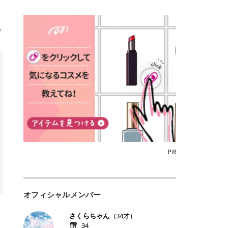
性抜群。 可愛らしく、多幸感のある
ツヤだけどベタっとした感じはなく
ド」は、東証グロース上場企業であ
（土）から発売開始します。 本記事
（※）を目指すことができます。
の魅力とは？選ばれる3つの特徴 ・
印象に仕上がります。 ワインベリー
て使いやすいですね。プランピング
る株式会社アイズが運営する、安
では、発表会で紹介された内容も交
（※永久脱毛とは一生毛が1本も生
最短6か月からの脱毛プランが選べ
｜気品をまとうローズレッド 深みの
効果で少しスーッとします。ここは
心・安全なポイントサイト機能で
えながら、2027年版ミラノコレク
えてこないという意味ではなく、ア
る！ ・全国60院以上＆21時まで営
ある青みレッド。 大人っぽく華やか
好き嫌いがあるかもしれませんが慣
フ
す。 トラミーリワードは、トラミー
ションの魅力や使い方、キャンペー
メリカの基準に基づき「長期間にわ
業！ ・痛みに配慮した医療脱毛器の
な印象を与えるベリーカラーです。
れますね。 > > 分かりにくいけど、
会員向けのポイントサービスです。
ン情報について詳しくご紹介しま
たって毛量が明らかに減少している
導入と肌トラブル対応 2. エミナル
ひと塗りで顔全体が華やかになり、
チップは片面がツルツル、片面がモ
対象ショップやサービスを利用する
す。 カネボウ化粧品90周年を記念
状態が維持されること」を指しま
クリニックの口コミ・評判 3. エミ
リップを主役にしたメイクが完成。
ケモケになってます。 > > 桜グロス
ことでポイントを獲得でき、貯まっ
した特別なミラコレ 2026年はカネ
す。） 一方のエステ脱毛は、出力が
ナルクリニックの全身脱毛料金プラ
クールで上品な雰囲気を演出できま
【日本限定色】：上品なピンクベー
たポイントはAmazonギフト券やド
ボウ化粧品創立90周年✨ 2026年は
優しい機器を使うため痛みが少ない
ン ・全身脱毛の基本コースと料金
す。 フィグピューレ｜色っぽさと上
ジュ > > すももパールグロス【日本
ットマネーなどに交換できます。 普
カネボウ化粧品が創立90周年を迎え
のがメリットですが、毛根を破壊す
・追加費用がかからないシステム ・
品さを叶える赤みローズ 赤みとくす
限定色】：微細なラメがきらめく血
段のネットショッピングを活用しな
る節目の年です。 長年愛され続けて
ることはできないので一時的な減毛
支払い方法｜決済方法と医療ローン
みをほどよく含んだローズカラー。
色がよく見えるピンク。 > > どちら
がらポイントを貯められるため、ポ
いるミラノコレクションも、その記
にとどまります。結果的に、何度も
の活用も！ 4. エミナルクリニック
ニュートラルな発色で、肌色を選び
も上品で使いやすい色ですね。すも
イ活初心者でも始めやすいのが魅力
念イヤーを彩る特別仕様として登場
通う必要が出てくることが多くなり
の熱破壊式の脱毛機 5. エミナルク
にくい万能カラーです。 派手すぎず
もパールグロスの方がラメが入って
です✨ トラミーリワードの特徴 普
します。 発表会ではミラノコレクシ
ます。 なお、医療脱毛は保険がきか
リニックのお得な割引・キャンペー
落ち着いた印象に仕上がり、オン・
いるので華やかそうに見えるけど、
段よく使っているコスメ通販サイト
ョンがこれまで歩んできた歴史や、
ない自由診療なので、クリニックに
ン制度 ・学生プラン｜学生証の提示
オフ問わず使いやすいカラー。 きれ
付けてみると落ち着いた色ですね。
を、トラミーリワード経由にするだ
「毎年楽しみにしている人がいる存
よって料金設定が自由に決められて
で割引 ・ペア限定プラン｜家族や友
いめメイクにもカジュアルメイクに
> > スキンケア成分が配合されてい
けでポイントが貯まるのが大きな魅
在」であり続けることへの想いも語
います。だからこそ、しっかり比較
人と一緒にスタートできる ・他社か
もマッチします。 ラズベリーケーキ
て保湿もしっかりしてくれます。最
力です✨ 例えば、、、 ・メガ割の
PR
られており、ブランドの積み重ねて
して選ぶことが大切なのです。 医療
らの「のりかえ」や「お友だち紹
｜甘く可愛いモーヴピンク 鮮やかな
近、乾燥していた唇がプルンと見え
タイミングで利用することが多いQ
きた時間の重みを感じる内容でし
脱毛の「熱破壊式」と「蓄熱式」と
介」も！ 6. 予約から脱毛施術まで
青みを感じるラズベリーピンク。 フ
てうれちい！ > > 引用元:コスメビ
oo10 ・口コミを見ながら購入する
た。 ミラノコレクション2027のテ
は？ 医療脱毛のレーザー機器には、
のステップ ・無料カウンセリングの
ェミニンな雰囲気を演出できる可愛
アイテム詳細を見るQoo10でのご購
＠cosme ・韓国コスメをチェック
ーマは「歩みだす幸せ」 2027年版
大きく分けて「熱破壊式」と「蓄熱
予約方法 ・カウンセリング当日の持
らしいカラーです。 透明感を引き立
入はこちら 2026年上半期 総合2位
する際によく見るOLIVE YOUNG GL
のテーマは「歩みだす幸せ」変化を
式」の2種類があり、それぞれ得意
ち物 ・医師の問診とプラン提案 ・
てながら、甘さのある印象に。 韓国
オフィシャルメンバー
柳屋（ヤナギヤ）「柳屋 あんず
OBAL など、すでに使い慣れている
恐れず前へ進むことで、新たな可能
な毛質が違います。 * 熱破壊式 高
施術当日の流れと次回予約の取り方
メイクやピンクメイクとも相性抜群
油」 👑「柳屋 あんず油」の特徴 1
サイトが対象になっている場合も多
性や夢の実現へ近づいていけるよう
出力のレーザーをバチッ！と当て
7. 店舗一覧と美容医療メニュー ・
です。 フルーツオレ｜ピュア感あふ
00％植物由来の「柳屋 あんず油」
く、お買い物の内容や流れを変える
さくらちゃん
(
34
才)
願いが込められています。 スワロフ
て、毛根の発毛組織に向けてレーザ
全国60院以上！エミナルクリニック
れるミルキーコーラル 白みを含んだ
フワッと香りさらっとまとまり、ツ
必要はありません。 「どうせ買う予
34
スキー®・クリスタルをあしらった
ーを照射します。ワキやVIOのよう