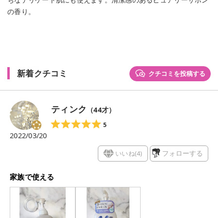
ちなデリケート肌にも使えます。清潔感のあるピュアリーサボン
の香り。
新着クチコミ
クチコミを投稿する
ティンク
（
44
才）
5
2022/03/20
いいね(
4
)
フォローする
家族で使える