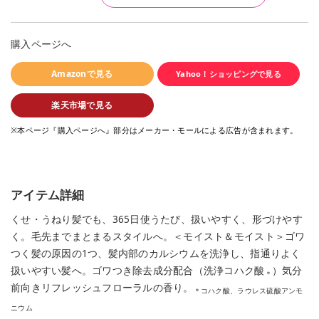
購入ページへ
Amazonで見る
Yahoo！ショッピングで見る
楽天市場で見る
※本ページ『購入ページへ』部分はメーカー・モールによる広告が含まれます。
アイテム詳細
くせ・うねり髪でも、365日使うたび、扱いやすく、形づけやす
く。毛先までまとまるスタイルへ。＜モイスト＆モイスト＞ゴワ
つく髪の原因の1つ、髪内部のカルシウムを洗浄し、指通りよく
扱いやすい髪へ。ゴワつき除去成分配合（洗浄コハク酸
）気分
＊
前向きリフレッシュフローラルの香り。
＊コハク酸、ラウレス硫酸アンモ
ニウム